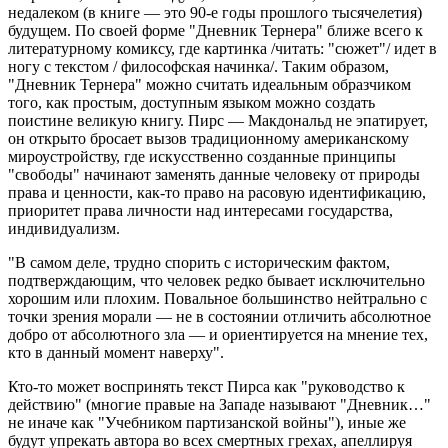
недалеком (в книге — это 90-е годы прошлого тысячелетия)
будущем. По своей форме "Дневник Тернера" ближе всего к
литературному комиксу, где картинка /читать: "сюжет"/ идет в
ногу с текстом / философская начинка/. Таким образом,
"Дневник Тернера" можно считать идеальным образчиком
того, как простым, доступным языком можно создать
поистине великую книгу. Пирс — Макдональд не эпатирует,
он открыто бросает вызов традиционному американскому
мироустройству, где искусственно созданные принципы
"свободы" начинают заменять данные человеку от природы
права и ценности, как-то право на расовую идентификацию,
приоритет права личности над интересами государства,
индивидуализм.
"В самом деле, трудно спорить с историческим фактом,
подтверждающим, что человек редко бывает исключительно
хорошим или плохим. Повальное большинство нейтрально с
точки зрения морали — не в состоянии отличить абсолютное
добро от абсолютного зла — и ориентируется на мнение тех,
кто в данный момент наверху".
Кто-то может воспринять текст Пирса как "руководство к
действию" (многие правые на Западе называют "Дневник…"
не иначе как "Учебником партизанской войны"), иные же
будут упрекать автора во всех смертных грехах, апеллируя