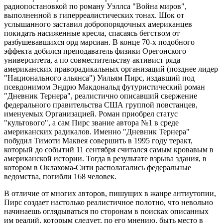
радиопостановкой по роману Уэллса "Война миров",
выполненной в гиперреалистических тонах. Шок от
услышанного заставил добропорядочных американцев
покидать насиженные кресла, спасаясь бегством от
разбушевавшихся орд марсиан. В конце 70-х подобного
эффекта добился преподаватель физики Орегонского
университета, а по совместительству активист ряда
американских праворадикальных организаций (позднее лидер
"Национального альянса") Уильям Пирс, издавший под
псевдонимом Эндрю Макдональд футуристический роман
"Дневник Тернера", реалистично описавший свержение
федерального правительства США группой повстанцев,
именуемых Организацией. Роман приобрел статус
"культового", а сам Пирс звание автора №1 в среде
американских радикалов. Именно "Дневник Тернера"
побудил Тимоти Маквея совершить в 1995 году теракт,
который до событий 11 сентября считался самым кровавым в
американской истории. Тогда в результате взрыва здания, в
котором в Оклахома-Сити располагались федеральные
ведомства, погибли 168 человек.
В отличие от многих авторов, пишущих в жанре антиутопии,
Пирс создает настолько реалистичное полотно, что невольно
начинаешь оглядываться по сторонам в поисках описанных
им реалий, которым следует, по его мнению, быть место в