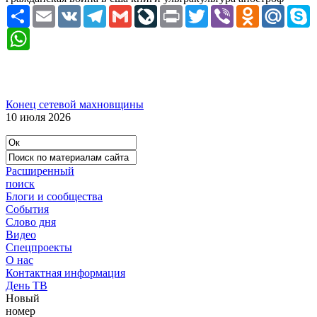
Ресурс
Email
VK
Telegram
Gmail
LiveJournal
Print
Twitter
Viber
Odnoklassni
Mail.R
S
WhatsApp
Конец сетевой махновщины
10 июля 2026
Расширенный
поиск
Блоги и сообщества
События
Слово дня
Видео
Спецпроекты
О нас
Контактная информация
День ТВ
Новый
номер