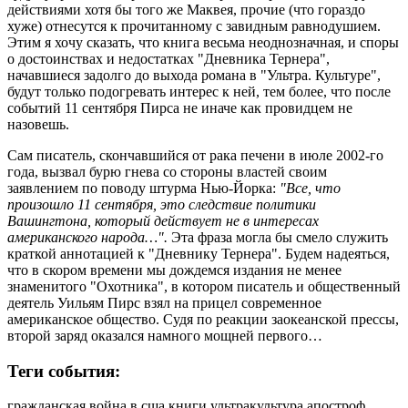
действиями хотя бы того же Маквея, прочие (что гораздо
хуже) отнесутся к прочитанному с завидным равнодушием.
Этим я хочу сказать, что книга весьма неоднозначная, и споры
о достоинствах и недостатках "Дневника Тернера",
начавшиеся задолго до выхода романа в "Ультра. Культуре",
будут только подогревать интерес к ней, тем более, что после
событий 11 сентября Пирса не иначе как провидцем не
назовешь.
Сам писатель, скончавшийся от рака печени в июле 2002-го
года, вызвал бурю гнева со стороны властей своим
заявлением по поводу штурма Нью-Йорка:
"Все, что
произошло 11 сентября, это следствие политики
Вашингтона, который действует не в интересах
американского народа…".
Эта фраза могла бы смело служить
краткой аннотацией к "Дневнику Тернера". Будем надеяться,
что в скором времени мы дождемся издания не менее
знаменитого "Охотника", в котором писатель и общественный
деятель Уильям Пирс взял на прицел современное
американское общество. Судя по реакции заокеанской прессы,
второй заряд оказался намного мощней первого…
Теги события:
гражданская война в сша
книги
ультракультура
апостроф