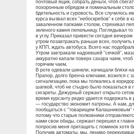
почтовый ящик, собрать деньги, чтоб сбегат
похоронным обрядом и поминальным стол
бдительность и суровость. Все случилось им
курса вызвал всех "небоскребов" к себе в 
заваленном папками столом, стряхивал пеп
зеленого камня пепельницу. Поглядывал то 
в углу. Приказал привести сегодня вечеро
утром позавтракать раньше всех, получить 
у КПП, ждать автобуса. Всего нас подобрал
Утром завтракали надоевшей "сечкой", маз
аккуратно капали поверх сахара чаем, чтоб
горячим чаем.
В роте одевали шинели, начищали бляхи на
Прапор, долго бренча ключами, возился с 
сигнализацию, пока мы толкались в коридо
шапкой, чтоб не стыдно было показаться в г
сигареты. Дежурный сержант открыто сетов
время курсанту редко удается подержать в 
— государство экономит патроны. А нам, д
пообщаться с "товарищем Калашниковым" чу
потому что старые полковники отправляютс
нами свои обиды, сержант перешел к главн
попросив меня притащить с поминок хотя 
Получив автоматы, мы, лениво перекуривая