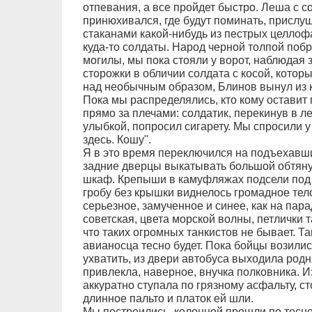
отпевания, а все пройдет быстро. Леша с с
принюхивался, где будут поминать, прислу
стаканами какой-нибудь из пестрых целлоф
куда-то солдаты. Народ черной толпой поб
могилы, мы пока стояли у ворот, наблюдая 
сторожки в обличии солдата с косой, которы
над необычным образом, Блинов вынул из ка
Пока мы распределялись, кто кому оставит
прямо за плечами: солдатик, перекинув в ле
улыбкой, попросил сигарету. Мы спросили у 
здесь. Кошу".
Я в это время переключился на подъехавший
задние дверцы выкатывать большой обтян
шкаф. Крепыши в камуфляжах подсели под э
гробу без крышки виднелось громадное тел
серьезное, замученное и синее, как на па
советская, цвета морской волны, петлички т
что таких огромных танкистов не бывает. Так
авианосца тесно будет. Пока бойцы возилис
ухватить, из двери автобуса выходила род
привлекла, наверное, внучка полковника. 
аккуратно ступала по грязному асфальту, с
длинное пальто и платок ей шли.
Мы построились, колонной прошли по тесно