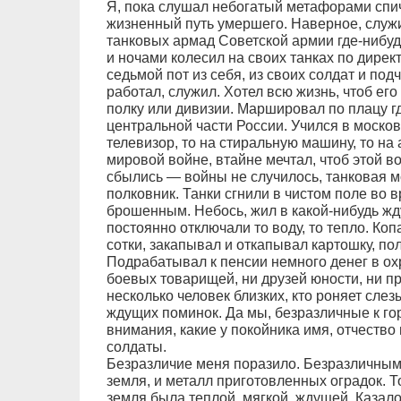
Я, пока слушал небогатый метафорами спи
жизненный путь умершего. Наверное, служи
танковых армад Советской армии где-нибу
и ночами колесил на своих танках по дире
седьмой пот из себя, из своих солдат и по
работал, служил. Хотел всю жизнь, чтоб ег
полку или дивизии. Маршировал по плацу г
центральной части России. Учился в москов
телевизор, то на стиральную машину, то на
мировой войне, втайне мечтал, чтоб этой в
сбылись — войны не случилось, танковая м
полковник. Танки сгнили в чистом поле во 
брошенным. Небось, жил в какой-нибудь жд
постоянно отключали то воду, то тепло. Коп
сотки, закапывал и откапывал картошку, по
Подрабатывал к пенсии немного денег в охр
боевых товарищей, ни друзей юности, ни пр
несколько человек близких, кто роняет сле
ждущих поминок. Да мы, безразличные к го
внимания, какие у покойника имя, отчество
солдаты.
Безразличие меня поразило. Безразличным
земля, и металл приготовленных оградок. Т
земля была теплой, мягкой, ждущей. Казало