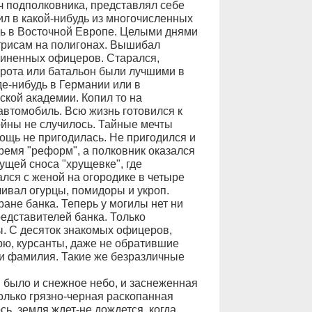
ч подполковника, представлял себе
л в какой-нибудь из многочисленных
дь в Восточной Европе. Целыми днями
ктрисам на полигонах. Вышибал
дчиненных офицеров. Старался,
о рота или батальон были лучшими в
де-нибудь в Германии или в
ской академии. Копил то на
 автомобиль. Всю жизнь готовился к
ойны не случилось. Тайные мечты
ощь не пригодилась. Не пригодился и
время "реформ", а полковник оказался
ущей сноса "хрущевке", где
ался с женой на огородике в четыре
ливал огурцы, помидоры и укроп.
ане банка. Теперь у могилы нет ни
едставителей банка. Только
зы. С десяток знакомых офицеров,
рю, курсанты, даже не обратившие
 и фамилия. Такие же безразличные
 было и снежное небо, и заснеженная
олько грязно-черная раскопанная
сь, земля ждет-не дождется, когда