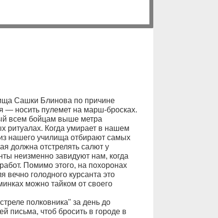
рища Сашки Блинова по причине
ая — носить пулемет на марш-бросках.
ый всем бойцам выше метра
ых ритуалах. Когда умирает в нашем
 из нашего училища отбирают самых
ая должна отстрелять салют у
нты неизменно завидуют нам, когда
работ. Помимо этого, на похоронах
я вечно голодного курсанта это
минках можно тайком от своего
треле полковника" за день до
й письма, чтоб бросить в городе в