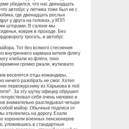
орме убедился, что нас двенадцать
 что автобус у летчика тоже был не с
бобика, где двенадцать рослых
руг у друга на головах, у КПП
ыми шторами. В салоне мы
денья, коврик в проходе. Без
довороту трогать, и автобус
айора. Тот без всякого стеснения
з внутреннего кармана кителя флягу
огу хлебали из фляги, тихо
т времени громко ржали, жутковато
чем веселятся отцы-командиры,
о ничего разобрать не смог. Хотел
нно первокурснику из Харькова в лоб
тите!". За эту шутку офицер обрушил
я почувствовал себя очень неловко и
нов внимательно разглядывал четыре
с собой майор. Обычные подписи от
ы отвлеклись на дорогу. Ехали
чно хоронили военных пенсионеров
ию, уложившись в стандартные