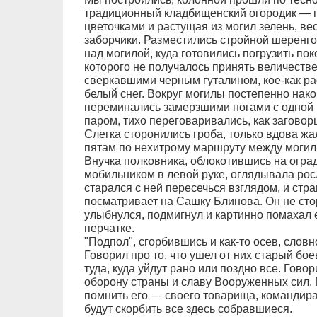
традиционный кладбищенский огородик — 
цветочками и растущая из могил зелень, в
заборчики. Разместились стройной шеренг
над могилой, куда готовились погрузить пок
которого не получалось принять величеств
сверкавшими черным гуталином, кое-как ра
белый снег. Вокруг могилы постепенно нако
переминались замерзшими ногами с одной
паром, тихо переговаривались, как заговор
Слегка сторонились гроба, только вдова жал
пятам по нехитрому маршруту между могил
Внучка полковника, облокотившись на огра
мобильником в левой руке, оглядывала росл
старался с ней пересечься взглядом, и стра
посматривает на Сашку Блинова. Он не сто
улыбнулся, подмигнул и картинно помахал 
перчатке.
"Подпол", сгорбившись и как-то осев, словн
Говорил про то, что ушел от них старый бое
туда, куда уйдут рано или поздно все. Гово
оборону страны и славу Вооруженных сил. 
помнить его — своего товарища, командира
будут скорбить все здесь собравшиеся.