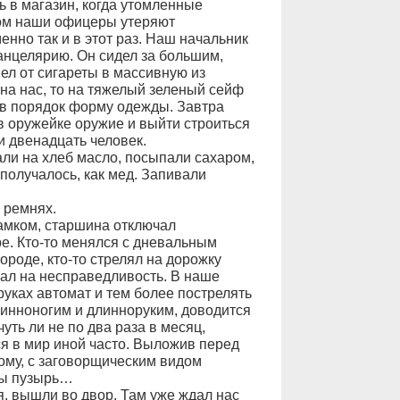
ь в магазин, когда утомленные
ом наши офицеры утеряют
енно так и в этот раз. Наш начальник
канцелярию. Он сидел за большим,
ел от сигареты в массивную из
на нас, то на тяжелый зеленый сейф
м в порядок форму одежды. Завтра
в оружейке оружие и выйти строиться
и двенадцать человек.
али на хлеб масло, посыпали сахаром,
 получалось, как мед. Запивали
 ремнях.
замком, старшина отключал
ре. Кто-то менялся с дневальным
ороде, кто-то стрелял на дорожку
ал на несправедливость. В наше
руках автомат и тем более пострелять
линноногим и длинноруким, доводится
ть ли не по два раза в месяц,
я в мир иной часто. Выложив перед
ому, с заговорщическим видом
бы пузырь…
, вышли во двор. Там уже ждал нас