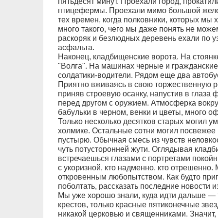
пятьдесят минут. Проехали город, прокатил
птицефермы. Проехали мимо большой желез
тех времен, когда полковники, которых мы 
много такого, чего мы даже понять не мож
раскоряк и безлюдных деревень ехали по у
асфальта.
Наконец, кладбищенские ворота. На стоянке
"Волга". На машинах черные и граждански
солдатики-водители. Рядом еще два автобу
Приятно вживаясь в свою торжественную р
приняв строевую осанку, напустив в глаза 
перед другом с оружием. Атмосферка вокр
бабульки в черном, венки и цветы, много 
Только несколько десятков старых могил 
холмике. Остальные сотни могил посвежее 
пустырю. Обычная смесь из чувств неловкос
чуть потусторонней жути. Оглядывая кладб
встречаешься глазами с портретами покойни
с укоризной, кто надменно, кто отрешенно.
откровенным любопытством. Как будто приг
поболтать, рассказать последние новости и
Мы уже хорошо знали, куда идти дальше — т
крестов, только красные пятиконечные звез
никакой церковью и священниками. Значит, 