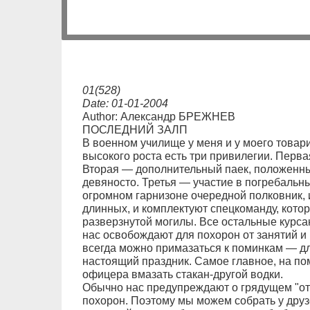
01(528)
Date: 01-01-2004
Author: Александр БРЕЖНЕВ
ПОСЛЕДНИЙ ЗАЛП
В военном училище у меня и у моего това
высокого роста есть три привилегии. Перв
Вторая — дополнительный паек, положенн
девяносто. Третья — участие в погребальн
огромном гарнизоне очередной полковник,
длинных, и комплектуют спецкоманду, котор
разверзнутой могилы. Все остальные курса
нас освобождают для похорон от занятий и 
всегда можно примазаться к поминкам — дл
настоящий праздник. Самое главное, на по
офицера вмазать стакан-другой водки.
Обычно нас предупреждают о грядущем "отс
похорон. Поэтому мы можем собрать у друзе