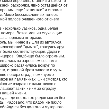
и мимо деревень, станций и какой-то
ной раскоряки, явно оставшейся от
хороним, еще "зажигали" и строили
ем. Мимо бессмысленных теперь
зкой полосе очищенного от снега
 несколько уазиков, одна белая
е номера. Возле машин скучающие
са с черными шторами.
оль, мы чинно вышли из автобуса,
философский "дымок", красуясь друг
уг была соответствующая. Деды и
офицеров. Кладбище было огромным.
умещались на заросшем соснами
широко растянулись вокруг по
ти, странной брезгливости и чуть-
ище поверх оград, неминуемо
ков на памятниках. Они смотрят, кто
 Многие взирают с памятников с
лашают зайти к ним за оградку
з нашей жизни.
уда, где несколько рядов могил без
ды. Радовало, что рядом не пахло
обойдутся без долгого и муторного