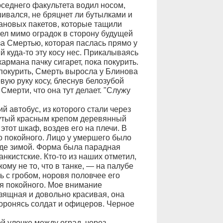
оседнего факультета водил носом,
шивался, не бряцнет ли бутылками и
ановых пакетов, которые тащили
рел мимо оградок в сторону будущей
за Смертью, которая паслась прямо у
й куда-то эту косу нес. Прикалываясь
рмана пачку сигарет, пока покурить.
 покурить, Смерть выросла у Блинова
вую руку косу, блеснув белозубой
Смерти, что она тут делает. "Служу
 автобус, из которого стали через
утый красным крепом деревянный
тот шкаф, воздев его на плечи. В
о покойного. Лицо у умершего было
раде зимой. Форма была парадная
анкистские. Кто-то из наших отметил,
ому не то, что в танке, — на палубе
ь с гробом, норовя половчее его
ня покойного. Мое внимание
Изящная и довольно красивая, она
торонясь солдат и офицеров. Черное
й улочке между оград, через