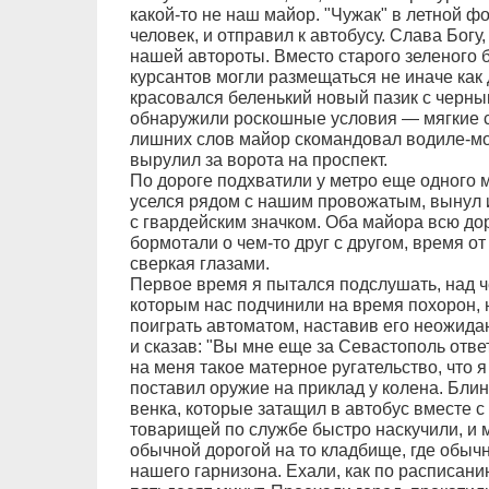
какой-то не наш майор. "Чужак" в летной ф
человек, и отправил к автобусу. Слава Богу,
нашей автороты. Вместо старого зеленого 
курсантов могли размещаться не иначе как д
красовался беленький новый пазик с черн
обнаружили роскошные условия — мягкие си
лишних слов майор скомандовал водиле-мор
вырулил за ворота на проспект.
По дороге подхватили у метро еще одного м
уселся рядом с нашим провожатым, вынул и
с гвардейским значком. Оба майора всю дор
бормотали о чем-то друг с другом, время о
сверкая глазами.
Первое время я пытался подслушать, над 
которым нас подчинили на время похорон, н
поиграть автоматом, наставив его неожида
и сказав: "Вы мне еще за Севастополь отве
на меня такое матерное ругательство, что 
поставил оружие на приклад у колена. Бли
венка, которые затащил в автобус вместе 
товарищей по службе быстро наскучили, и м
обычной дорогой на то кладбище, где обы
нашего гарнизона. Ехали, как по расписан