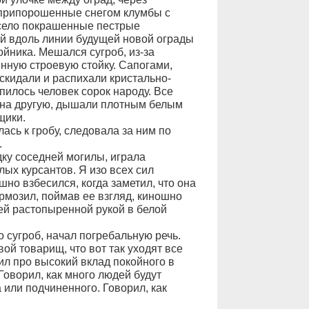
припорошенные снегом клумбы с
есело покрашенные пестрые
ой вдоль линии будущей новой ограды
ойника. Мешался сугроб, из-за
енную строевую стойку. Сапогами,
скидали и распихали кристально-
пилось человек сорок народу. Все
 на другую, дышали плотным белым
щики.
ась к гробу, следовала за ним по
.
дку соседней могилы, играла
ых курсантов. Я изо всех сил
шно взбесился, когда заметил, что она
рмозил, поймав ее взгляд, киношно
ей растопыренной рукой в белой
о сугроб, начал погребальную речь.
вой товарищ, что вот так уходят все
рил про высокий вклад покойного в
Говорил, как много людей будут
 или подчиненного. Говорил, как