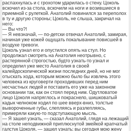
распахнулась и с грохотом ударилась о стену. Цоколь
вскочил из-за стола, вскочили на ноги и возившиеся в
приемной с рулеткой. Анатолий повинился за переполох
в ту и другую стороны; Цоколь, не слыша, закричал на
него:
— Вы что?!
— Я невзначай, — по-детски отвечал Анатолий, замирая,
начиная уже кожей ощущать покалывание повисшей в
воздухе тревоги.
Цоколь узнал его и опустился опять на стул. Но
продолжал смотреть на Анатолия неотрывно, с
растерянной строгостью, будто узнать-то узнал и
определил уже место Анатолия в своей
калейдоскопической жизни последних дней, но не мог
отыскать хода, которым можно было бы извлечь этого
человека из круговерти проходивших перед ним
несчастных людей и поставить его уже на законном
основании так, как он стоял перед ним. Одутловатое
лицо Цоколя напряглось и покраснело, шишковатый
кадык челноком ходил по шее вверх-вниз, толстые
вывороченные губы, слепляясь и разлепляясь,
примеряли какую-то подступающую мысль.
— Я зашел узнать, — сказал Анатолий, глядя на лежащий
на столе неподвижной приплюснутой змейкой крапчатый
галстук Цоколя, — зашел узнать: вы сегодня мою жену