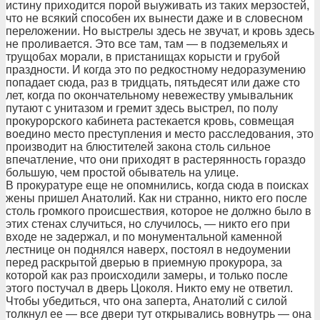
истину приходится порой выуживать из таких мерзостей,
что не всякий способен их вынести даже и в словесном
переложении. Но выстрелы здесь не звучат, и кровь здесь
не проливается. Это все там, там — в подземельях и
трущобах морали, в пристанищах корысти и грубой
праздности. И когда это по редкостному недоразумению
попадает сюда, раз в тридцать, пятьдесят или даже сто
лет, когда по окончательному невежеству умывальник
путают с унитазом и гремит здесь выстрел, по полу
прокурорского кабинета растекается кровь, совмещая
воедино место преступления и место расследования, это
производит на блюстителей закона столь сильное
впечатление, что они приходят в растерянность гораздо
большую, чем простой обыватель на улице.
В прокуратуре еще не опомнились, когда сюда в поисках
жены пришел Анатолий. Как ни странно, никто его после
столь громкого происшествия, которое не должно было в
этих стенах случиться, но случилось, — никто его при
входе не задержал, и по монументальной каменной
лестнице он поднялся наверх, постоял в недоумении
перед раскрытой дверью в приемную прокурора, за
которой как раз происходили замеры, и только после
этого постучал в дверь Цоколя. Никто ему не ответил.
Чтобы убедиться, что она заперта, Анатолий с силой
толкнул ее — все двери тут открывались вовнутрь — она