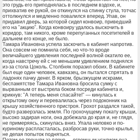
это грудь его приподнялась в последнем вздохе, и,
прихватив ее рукой, он откинулся на спинку стула, тотчас
оттолкнулся и медленно повалился вперед. Упав, он
придавил дверь, за которой сидел конвоир, приведший
его на "акцию". Когда конвоиру удалось выскочить в
коридор, там никого, кроме перепуганных посетителей в
дальнем его конце, не было.
Тамара Ивановна успела заскочить в кабинет напротив.
Она совсем не помнила себя, но что-то вроде
величайшего удивления последней волной окатило ее,
когда навстречу ей с не меньшим удивлением поднялся
из-за стола Цоколь. Столбняк поразил обоих. В кабинете
был еще один человек, кавказец, он пытался спрятать в
ладонях пачку денег. В ярком, брызжущем искрами,
беспамятстве Тамара Ивановна бросила сумку с
вырванным от выстрела боком посреди кабинета и,
крикнув: "А теперь меня спасайте!" — кинулась к
открытому окну и перевалилась через подоконник на
крышу хозяйственного пристроя. Грохот раздался такой,
будто разверзлась земля. По грохочущему покату крыши,
высоко задирая ноги, она добежала до края и, не глядя,
не примеряясь, скинулась вниз. Упала неловко и по-
куриному распласталась, разбросав руки, точно крылья,
не делая попыток подняться.
Потом ее тронули за плечо — огромным усилием она