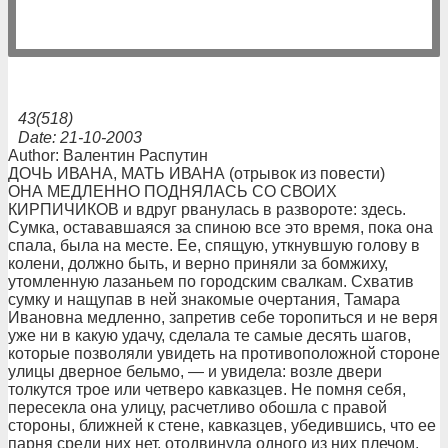
43(518)
Date: 21-10-2003
Author: Валентин Распутин
ДОЧЬ ИВАНА, МАТЬ ИВАНА (отрывок из повести)
ОНА МЕДЛЕННО ПОДНЯЛАСЬ СО СВОИХ
КИРПИЧИКОВ и вдруг рванулась в развороте: здесь.
Сумка, остававшаяся за спиною все это время, пока она
спала, была на месте. Ее, спящую, уткнувшую голову в
колени, должно быть, и верно приняли за бомжиху,
утомленную лазаньем по городским свалкам. Схватив
сумку и нащупав в ней знакомые очертания, Тамара
Ивановна медленно, запретив себе торопиться и не веря
уже ни в какую удачу, сделала те самые десять шагов,
которые позволяли увидеть на противоположной стороне
улицы дверное бельмо, — и увидела: возле двери
толкутся трое или четверо кавказцев. Не помня себя,
пересекла она улицу, расчетливо обошла с правой
стороны, ближней к стене, кавказцев, убедившись, что ее
парня среди них нет, отодвинула одного из них плечом,