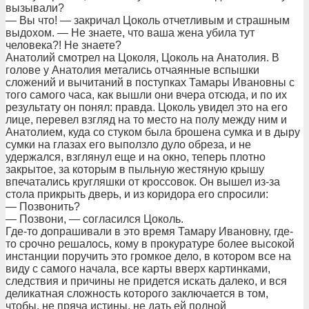
вызывали?
— Вы что! — закричал Цоколь отчетливым и страшным
выдохом. — Не знаете, что ваша жена убила тут
человека?! Не знаете?
Анатолий смотрел на Цоколя, Цоколь на Анатолия. В
голове у Анатолия метались отчаянные вспышки
сложений и вычитаний в поступках Тамары Ивановны с
того самого часа, как вышли они вчера отсюда, и по их
результату он понял: правда. Цоколь увидел это на его
лице, перевел взгляд на то место на полу между ним и
Анатолием, куда со стуком была брошена сумка и в дыру
сумки на глазах его выползло дуло обреза, и не
удержался, взглянул еще и на окно, теперь плотно
закрытое, за которым в пыльную жестяную крышу
впечатались кругляшки от кроссовок. Он вышел из-за
стола прикрыть дверь, и из коридора его спросили:
— Позвонить?
— Позвони, — согласился Цоколь.
Где-то допрашивали в это время Тамару Ивановну, где-
то срочно решалось, кому в прокуратуре более высокой
инстанции поручить это громкое дело, в котором все на
виду с самого начала, все карты вверх картинками,
следствия и причины не придется искать далеко, и вся
деликатная сложность которого заключается в том,
чтобы, не пряча истины, не дать ей полной