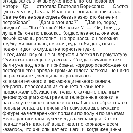
вглядываясь в их выстуженность, потом позвонил
матери. "Да, — ответила Евстолия Борисовна, — Светка
здесь, у меня, Тамара Ивановна звонила и приказала
Светке без ее зова сидеть безвылазно, кто бы ее ни
потребовал". — "Давно звонила?" — "Давно, перед
обедом". — "Как Светка? Не плачет?" — "Ой, Толя, да
лучше бы она поплакала... Когда слеза есть, она все,
любой камень, растопит". Не прощаясь, он положил
трубку, машинально, не зная, куда себя деть, опять
поднял и долго слушал напористые гудки.
В седьмом часу он не выдержал и поехал в прокуратуру.
Суматоха там еще не улеглась. Следы случившегося
были уже подтерты и прибраны, коридор освобожден от
постороннего народа и громкие голоса затихли. Но никто
не расходился, женщины из различного
вспомогательного и письмоводительного звания,
озираясь, переходили из кабинета в кабинет и
продолжали обсуждение, гулко, с каким-то странным
детонирующим эхом, гремели телефонные звонки, в
распахнутое окно прокурорского кабинета набрасывало
порывы ветра, а в приемной прокурора две мужские
фигуры на четвереньках ползали по полу и по заметам
мелка растягивали рулетку и делали замеры. Кто-то
невидимый и важный вышагивал по коридору, всем
казалось, что они слышат его шаги, и, когда женщины