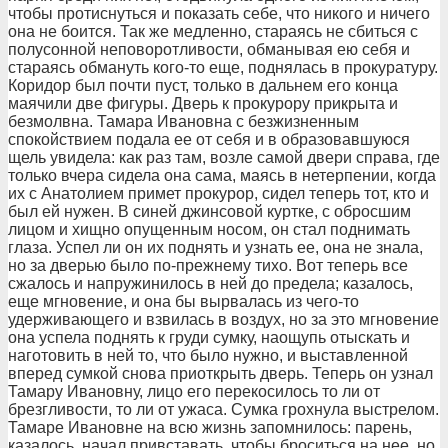
чтобы протиснуться и показать себе, что никого и ничего
она не боится. Так же медленно, стараясь не сбиться с
полусонной неповоротливости, обманывая ею себя и
стараясь обмануть кого-то еще, поднялась в прокуратуру.
Коридор был почти пуст, только в дальнем его конца
маячили две фигуры. Дверь к прокурору прикрыта и
безмолвна. Тамара Ивановна с безжизненным
спокойствием подала ее от себя и в образовавшуюся
щель увидела: как раз там, возле самой двери справа, где
только вчера сидела она сама, маясь в нетерпении, когда
их с Анатолием примет прокурор, сидел теперь тот, кто и
был ей нужен. В синей джинсовой куртке, с обросшим
лицом и хищно опущенным носом, он стал поднимать
глаза. Успел ли он их поднять и узнать ее, она не знала,
но за дверью было по-прежнему тихо. Вот теперь все
сжалось и напружинилось в ней до предела; казалось,
еще мгновение, и она бы вырвалась из чего-то
удерживающего и взвилась в воздух, но за это мгновение
она успела поднять к груди сумку, наощупь отыскать и
наготовить в ней то, что было нужно, и выставленной
вперед сумкой снова приоткрыть дверь. Теперь он узнал
Тамару Ивановну, лицо его перекосилось то ли от
брезгливости, то ли от ужаса. Сумка грохнула выстрелом.
Тамаре Ивановне на всю жизнь запомнилось: парень,
казалось, начал привставать, чтобы броситься на нее, но