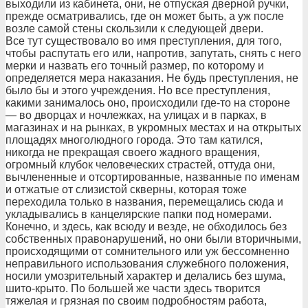
выходили из кабинета, они, не отпуская дверной ручки,
прежде осматривались, где он может быть, а уж после
возле самой стены скользили к следующей двери.
Все тут существовало во имя преступления, для того,
чтобы распутать его или, напротив, запутать, снять с него
мерки и назвать его точный размер, по которому и
определяется мера наказания. Не будь преступления, не
было бы и этого учреждения. Но все преступления,
какими занималось оно, происходили где-то на стороне
— во дворцах и ночлежках, на улицах и в парках, в
магазинах и на рынках, в укромных местах и на открытых
площадях многолюдного города. Это там катился,
никогда не прекращая своего жадного вращения,
огромный клубок человеческих страстей, оттуда они,
вычлененные и отсортированные, названные по именам
и отжатые от слизистой скверны, которая тоже
переходила только в названия, перемещались сюда и
укладывались в канцелярские папки под номерами.
Конечно, и здесь, как всюду и везде, не обходилось без
собственных правонарушений, но они были вторичными,
происходящими от сомнительного или уж бессомненно
неправильного использования служебного положения,
носили умозрительный характер и делались без шума,
шито-крыто. По большей же части здесь творится
тяжелая и грязная по своим подробностям работа,