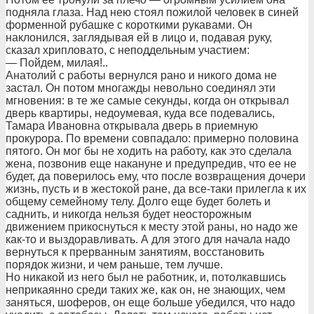
подняла глаза. Над нею стоял пожилой человек в синей
форменной рубашке с короткими рукавами. Он
наклонился, заглядывая ей в лицо и, подавая руку,
сказал хрипловато, с неподдельным участием:
— Пойдем, милая!..
Анатолий с работы вернулся рано и никого дома не
застал. Он потом многажды невольно соединял эти
мгновения: в те же самые секунды, когда он открывал
дверь квартиры, недоумевая, куда все подевались,
Тамара Ивановна открывала дверь в приемную
прокурора. По времени совпадало: примерно половина
пятого. Он мог бы не ходить на работу, как это сделала
жена, позвонив еще накануне и предупредив, что ее не
будет, да поверилось ему, что после возвращения дочери
жизнь, пусть и в жестокой ране, да все-таки прилегла к их
общему семейному телу. Долго еще будет болеть и
саднить, и никогда нельзя будет неосторожным
движением прикоснуться к месту этой раны, но надо же
как-то и выздоравливать. А для этого для начала надо
вернуться к прерванным занятиям, восстановить
порядок жизни, и чем раньше, тем лучше.
Но никакой из него был не работник, и, потолкавшись
неприкаянно среди таких же, как он, не знающих, чем
заняться, шоферов, он еще больше убедился, что надо