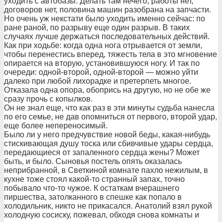
уходить с автобазы. Делать там нечего, работы нет,
договоров нет, половина машин разобрана на запчасти.
Но очень уж некстати было уходить именно сейчас: по
ране раной, по разрыву еще один разрыв. В таких
случаях лучше держаться последовательных действий.
Как при ходьбе: когда одна нога отрывается от земли,
чтобы перенестись вперед, тяжесть тела в это мгновение
опирается на вторую, установившуюся ногу. И так по
очереди: одной-второй, одной-второй — можно уйти
далеко при любой лихорадке и претерпеть многое.
Отказала одна опора, обопрись на другую, но не обе же
сразу прочь с копылков.
Он не знал еще, что как раз в эти минуты судьба нанесла
по его семье, не дав опомниться от первого, второй удар,
еще более непереносимый.
Было ли у него предчувствие новой беды, какая-нибудь
стискивающая душу тоска или сбивчивые удары сердца,
передающиеся от запаленного сердца жены? Может
быть, и было. Сыновья постель опять оказалась
неприбранной, в Светкиной комнате пахло нежилым, в
кухне тоже стоял какой-то странный запах, точно
побывало что-то чужое. К остаткам вчерашнего
пиршества, затолканного в спешке как попало в
холодильник, никто не прикасался. Анатолий взял рукой
холодную сосиску, пожевал, обходя снова комнаты и