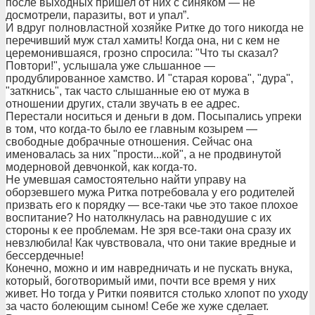
после выходных пришел от них с синяком — не
досмотрели, паразиты, вот и упал”.
И вдруг полновластной хозяйке Ритке до того никогда не
перечивший муж стал хамить! Когда она, ни с кем не
церемонившаяся, грозно спросила: "Что ты сказал?
Повтори!", услышала уже сльшанное —
продублированное хамство. И "старая корова", "дура",
"заткнись", так часто слышанные ею от мужа в
отношении других, стали звучать в ее адрес.
Перестали носиться и деньги в дом. Посыпались упреки
в том, что когда-то было ее главным козырем —
свободные добрачные отношения. Сейчас она
именовалась за них "прости...кой", а не продвинутой
модерновой девчонкой, как когда-то.
Не умевшая самостоятельно найти управу на
оборзевшего мужа Ритка потребовала у его родителей
призвать его к порядку — все-таки чье это такое плохое
воспитание? Но натолкнулась на равнодушие с их
стороны к ее проблемам. Не зря все-таки она сразу их
невзлюбила! Как чувствовала, что они такие вредные и
бессердечные!
Конечно, можно и им навредничать и не пускать внука,
который, боготворимый ими, почти все время у них
живет. Но тогда у Ритки появится столько хлопот по уходу
за часто болеющим сыном! Себе же хуже сделает.