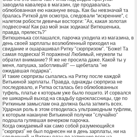
заводила кавалера в магазин, где продавалась
облюбованная ею накануне вещь. Как бы невзначай та
бралась Риткой для осмотра, следовали “искренние”, с
налетом робости девичьи восторги: "Ах, какая золотая
подвесочка! Как раз мой знак зодиака! Витюшенька,
правда, прелесть?"
Витюшенька соглашался, парочка уходила из магазина, в
день своей зарплаты возлюбленный приходил на
свидание и ошарашивал Ритку "сюрпризом". "Боже! Та
самая подвеска! Я поражена! Любимый, неужели ты
обратил внимание? Я же не просила даже. Какой ты у
меня, лапушка, заботливый!" — щебетала "не
ожидавшая подарка".
И такие сюрпризы сыпались на Ритку после каждой
Витькиной зарплаты. Правда, однажды сюрприза не
последовало, и Ритка осталась без облюбованных
туфель, платье к которым уже было пошито. И сорвался
ее шикарный выход на свадьбу одноклассницы, где по
Риткиным замыслам она должна была затмить всех.
Ударная роль в этом отводилась ультрамодным туфлям,
к которым накануне Витькиной получки "случайно"
подошла гулявшая вечерком парочка.
Когда ожидаемый как само собой разумеющийся
"сюрприз" не был поднесен ни в день зарплаты, ни на
следующий, и Риткин план по затмению всех на