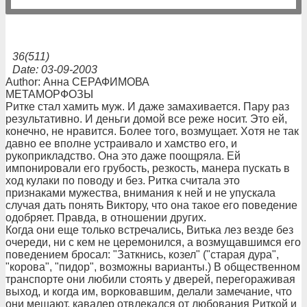
36(511)
Date: 03-09-2003
Author: Анна СЕРАФИМОВА
МЕТАМОРФОЗЫ
Ритке стал хамить муж. И даже замахивается. Пару раз
результативно. И деньги домой все реже носит. Это ей,
конечно, не нравится. Более того, возмущает. Хотя не так
давно ее вполне устраивало и хамство его, и
рукоприкладство. Она это даже поощряла. Ей
импонировали его грубость, резкость, манера пускать в
ход кулаки по поводу и без. Ритка считала это
признаками мужества, внимания к ней и не упускала
случая дать понять Виктору, что она такое его поведение
одобряет. Правда, в отношении других.
Когда они еще только встречались, Витька лез везде без
очереди, ни с кем не церемонился, а возмущавшимся его
поведением бросал: "Заткнись, козел" ("старая дура",
"корова", "пидор", возможны варианты.) В общественном
транспорте они любили стоять у дверей, перегораживая
выход, и когда им, ворковавшим, делали замечание, что
они мешают, кавалер отвлекался от любования Риткой и