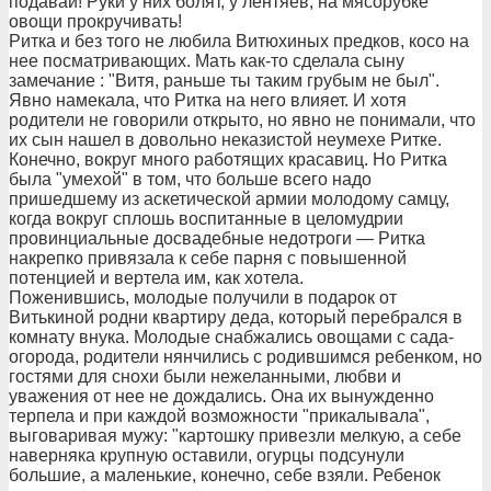
подавай! Руки у них болят, у лентяев, на мясорубке
овощи прокручивать!
Ритка и без того не любила Витюхиных предков, косо на
нее посматривающих. Мать как-то сделала сыну
замечание : "Витя, раньше ты таким грубым не был".
Явно намекала, что Ритка на него влияет. И хотя
родители не говорили открыто, но явно не понимали, что
их сын нашел в довольно неказистой неумехе Ритке.
Конечно, вокруг много работящих красавиц. Но Ритка
была "умехой" в том, что больше всего надо
пришедшему из аскетической армии молодому самцу,
когда вокруг сплошь воспитанные в целомудрии
провинциальные досвадебные недотроги — Ритка
накрепко привязала к себе парня с повышенной
потенцией и вертела им, как хотела.
Поженившись, молодые получили в подарок от
Витькиной родни квартиру деда, который перебрался в
комнату внука. Молодые снабжались овощами с сада-
огорода, родители нянчились с родившимся ребенком, но
гостями для снохи были нежеланными, любви и
уважения от нее не дождались. Она их вынужденно
терпела и при каждой возможности "прикалывала",
выговаривая мужу: "картошку привезли мелкую, а себе
наверняка крупную оставили, огурцы подсунули
большие, а маленькие, конечно, себе взяли. Ребенок