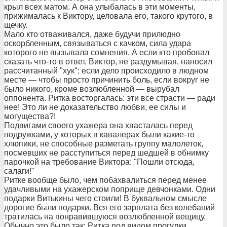
крыл всех матом. А она улыбалась в эти моменты,
прижималась к Виктору, целовала его, такого крутого, в
щечку.
Мало кто отваживался, даже будучи прилюдно
оскорбленным, связываться с качком, сила удара
которого не вызывала сомнения. А если кто пробовал
сказать что-то в ответ, Виктор, не раздумывая, наносил
рассчитанный "хук": если дело происходило в людном
месте — чтобы просто причинить боль, если вокруг не
было никого, кроме возлюбленной — вырубал
оппонента. Ритка восторгалась: эти все страсти — ради
нее! Это ли не доказательство любви, ее силы и
могущества?!
Подвигами своего ухажера она хвасталась перед
подружками, у которых в кавалерах были какие-то
хлюпики, не способные разметать группу малолеток,
посмевших не расступиться перед шедшей в обнимку
парочкой на требование Виктора: "Пошли отсюда,
салаги!"
Ритке вообще было, чем побахвалиться перед менее
удачливыми на ухажерском поприще девчонками. Одни
подарки Витькины чего стоили! В буквальном смысле
дорогие были подарки. Вся его зарплата без колебаний
тратилась на понравившуюся возлюбленной вещицу.
Обычно это было так: Ритка под видом прогулки