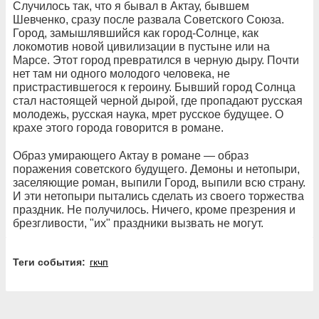
Случилось так, что я бывал в Актау, бывшем
Шевченко, сразу после развала Советского Союза.
Город, замышлявшийся как город-Солнце, как
локомотив новой цивилизации в пустыне или на
Марсе. Этот город превратился в черную дыру. Почти
нет там ни одного молодого человека, не
пристрастившегося к героину. Бывший город Солнца
стал настоящей черной дырой, где пропадают русская
молодежь, русская наука, мрет русское будущее. О
крахе этого города говорится в романе.
Образ умирающего Актау в романе — образ
поражения советского будущего. Демоны и нетопыри,
заселяющие роман, выпили Город, выпили всю страну.
И эти нетопыри пытались сделать из своего торжества
праздник. Не получилось. Ничего, кроме презрения и
брезгливости, "их" праздники вызвать не могут.
Теги события:
гкчп