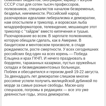
СССР стал для сотен тысяч профессоров,
полковников, специалистов началом безвременья,
безделья, никчемности. Российский народ
разочарован идеалами либерализма и демократии,
нам опостылели и триколор, и воровская лыба
младореформаторов, телевидение, мешающее этот
триколор с "тайдом" вместо кипячения и тушью.
Разочарование во всем. В зарплате полковников,
которую обещали сделать, как в Америке. В
бандитском и ментовском произволе, в спаде
рождаемости, росте смертности. У всех сегодняшних
российских бед один на всех корень — Победа
Ельцина и крах ГКЧП. И нечего праздновать в
борделях, тараканных казармах, пустых оружейных
складах и безмедикаментозных больницах.
Поблек и обесцветился и героизм дней 19-22 августа.
За двенадцать лет демократии слишком многие
россияне успели получить милицейской дубинкой по
морде за самые разные свободы. Маски-шоу
спецназов, погромы в редакциях — все это уже
девяностые годы, эпоха демократии.