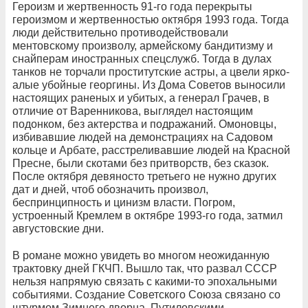
Героизм и жертвенность 91-го года перекрыты
героизмом и жертвенностью октября 1993 года. Тогда
люди действительно противодействовали
ментовскому произволу, армейскому бандитизму и
снайперам иностранных спецслужб. Тогда в дулах
танков не торчали проститутские астры, а цвели ярко-
алые убойные георгины. Из Дома Советов выносили
настоящих раненых и убитых, а генерал Грачев, в
отличие от Варенникова, выглядел настоящим
подонком, без актерства и подражаний. Омоновцы,
избивавшие людей на демонстрациях на Садовом
кольце и Арбате, расстреливавшие людей на Красной
Пресне, были скотами без притворств, без сказок.
После октября девяносто третьего не нужно других
дат и дней, чтоб обозначить произвол,
беспринципность и цинизм власти. Погром,
устроенный Кремлем в октябре 1993-го года, затмил
августовские дни.
В романе можно увидеть во многом неожиданную
трактовку дней ГКЧП. Вышло так, что развал СССР
нельзя напрямую связать с какими-то эпохальными
событиями. Создание Советского Союза связано со
штурмом Зимнего дворца, Путиловскими