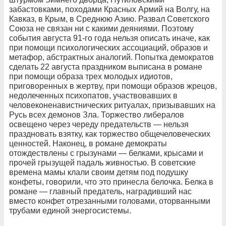
забастовками, походами Красных Армий на Волгу, на
Кавказ, в Крым, в Среднюю Азию. Развал Советского
Союза не связан ни с какими деяниями. Поэтому
события августа 91-го года нельзя описать иначе, как
при помощи психологических ассоциаций, образов и
метафор, абстрактных аналогий. Попытка демократов
сделать 22 августа праздником выписана в романе
при помощи образа трех молодых идиотов,
приговоренных в жертву, при помощи образов жрецов,
недолеченных психопатов, участвовавших в
человеконенавистнических ритуалах, призывавших на
Русь всех демонов Зла. Торжество либералов
освещено через череду предательств — нельзя
праздновать взятку, как торжество общечеловеческих
ценностей. Наконец, в романе демократы
отождествлены с грызунами — белками, крысами и
прочей грызущей падаль живностью. В советские
времена мамы клали своим детям под подушку
конфеты, говорили, что это принесла белочка. Белка в
романе — главный предатель, наградивший нас
вместо конфет отрезанными головами, оторванными
трубами единой энергосистемы.