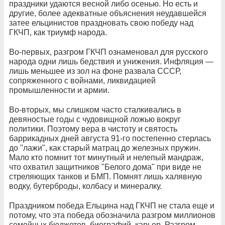
праздники удаются весной либо осенью. Но есть и
другие, более адекватные объяснения неудавшейся
затее ельцинистов праздновать свою победу над
ГКЧП, как триумф народа.
Во-первых, разгром ГКЧП ознаменовал для русского
народа одни лишь бедствия и унижения. Инфляция —
лишь меньшее из зол на фоне развала СССР,
сопряженного с войнами, ликвидацией
промышленности и армии.
Во-вторых, мы слишком часто сталкивались в
девяностые годы с чудовищной ложью вокруг
политики. Поэтому вера в чистоту и святость
баррикадных дней августа 91-го постепенно стерлась
до "лажи", как старый матрац до железных пружин.
Мало кто помнит тот минутный и нелепый мандраж,
что охватил защитников "Белого дома" при виде не
стреляющих танков и БМП. Помнят лишь халявную
водку, бутерброды, колбасу и минералку.
Праздником победа Ельцина над ГКЧП не стала еще и
потому, что эта победа обозначила разгром миллионов
семейных бюджетов, биографий, карьер. Разгром