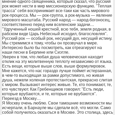
мнение одного священника, который сказал, что русский
рок может нести в мир миссионерскую функцию. "Теплая
трасса" себя воспринимает все-таки как часть мирового
рок-процесса. Мы — рок-группа, а рок-музыка — явление
мирового масштаба. Русский народ — народ-богоносец,
соответственно перед ним вселенские задачи…
"Удрученный ношей крестной, всю тебя, земля родная, в
рабском виде Царь Небесный исходил, благословляя".
Русский рок — особый рок, несущий дух, несущий истину.
Мы стремимся к тому, чтобы он прозвучал в мире.
Интересно было бы посмотреть, как отреагируют на
наши песни в Берлине или Сиэтле.
Уверен в том, что любая душа человеческая находит
отклик на эту молитвенную теплоту независимо от языка.
Есть вещи, которые выше слов, выше формулировок.
Мне кажется, что нас гораздо лучше поймет истерзанная,
в чем-то выходящая за рамки допустимого, но живая
душа, нежели холеная протестантская, прекрасно слитая
с миром. Вызывают интерес живые. Те, кто понимают, те,
кто чувствуют. Как Гребенщиков говорил: "Есть люди,
которые врубаются, и те, которые не врубаются".
Переезд в Москву…
Я Москву очень люблю. Свои тамошние возможности мы
исчерпали, в Барнауле мы сделали всё, что могли. Само
собой получилось оказаться в Москве. Это столица, здесь