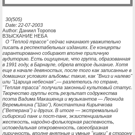
30(505)
Date: 22-07-2003
Author: Даниил Торопов
ВЗЫСКАНИЕ НЕБА
О "Теплой трассе" сейчас начинают уважительно
писать в респектабельных изданиях. Ее концерты
гарантированно собирают вполне приличную
аудиторию. Есть ощущение, что группа, образованная
в 1991 году, в Барнауле, обрела второе дыхание. Хотя
еще в начале девяностых, после того как записанные в
домашних условиях альбомы: такие, как "Вниз и налево"
или "Царица небесная",— разлетелись по стране,
"Теплая трасса" получила законный культовый статус.
Творчество группы есть результат содружества
поэта Вадима Макашенца и музыкантов — Леонида
Веремьянина ("Шао"), Константина Кирьячкова
("Ветерана") и других. В итоге — экстремальный
сибирский панк и пост-панк, экзистенциальная
жесткость, народно-фольклорная распевность,
исповедальная откровенность, своеобразная
лиричность, вполне внятные и умные "кивки" в сторону