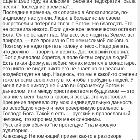
Еще в 1993 году, на альбоме "Веселая педократия" была
песня "Последние времена"…
Последние времена, как описано в Апокалипсисе, по-
видимому, наступили. Люди, в большинстве своем,
очерствели и потеряли связь с Богом. Но благодать Его
не оставила никого. Если даже все человечество оставит
Бога, Он не оставит нас. Мы все, все люди на Земле, вся
природа, — всё пронизано Его немыслимой любовью.
Поэтому не надо прятать голову в песок. Надо делать,
что должно — творить и верить. Достоевский говорил:
"Бог с дьяволом борется, а поле битвы сердца людей".
Есть такая формула любви: монах молится в монастыре,
его никто не видит, никто его не знает, но он реально
воздействует на мир. Надеюсь, что мы в какой-то степени
тоже вносим свою лепту в то, чтобы пробудить людей. У
меня лично никогда не было выбора между Богом и
дьяволом, или между христианством и буддизмом — это
знание у меня было в крови, я всегда это чувствовал.
Крещение перевело эту мою индивидуальную данность
во всеобщую ясную и неопровержимую реальность
Господа Бога. Такой я есть — русский и православный
человек, что впрочем для меня синонимы.
Русский рок обычно "не претендует" на мировую
аудиторию…
Александр Непомнящий привел как-то в разговоре