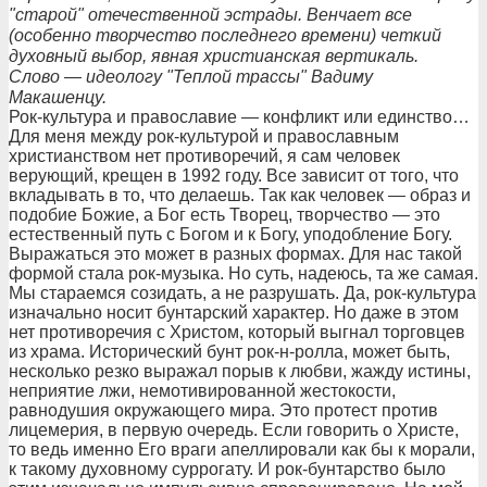
"старой" отечественной эстрады. Венчает все
(особенно творчество последнего времени) четкий
духовный выбор, явная христианская вертикаль.
Слово — идеологу "Теплой трассы" Вадиму
Макашенцу.
Рок-культура и православие — конфликт или единство…
Для меня между рок-культурой и православным
христианством нет противоречий, я сам человек
верующий, крещен в 1992 году. Все зависит от того, что
вкладывать в то, что делаешь. Так как человек — образ и
подобие Божие, а Бог есть Творец, творчество — это
естественный путь с Богом и к Богу, уподобление Богу.
Выражаться это может в разных формах. Для нас такой
формой стала рок-музыка. Но суть, надеюсь, та же самая.
Мы стараемся созидать, а не разрушать. Да, рок-культура
изначально носит бунтарский характер. Но даже в этом
нет противоречия с Христом, который выгнал торговцев
из храма. Исторический бунт рок-н-ролла, может быть,
несколько резко выражал порыв к любви, жажду истины,
неприятие лжи, немотивированной жестокости,
равнодушия окружающего мира. Это протест против
лицемерия, в первую очередь. Если говорить о Христе,
то ведь именно Его враги апеллировали как бы к морали,
к такому духовному суррогату. И рок-бунтарство было