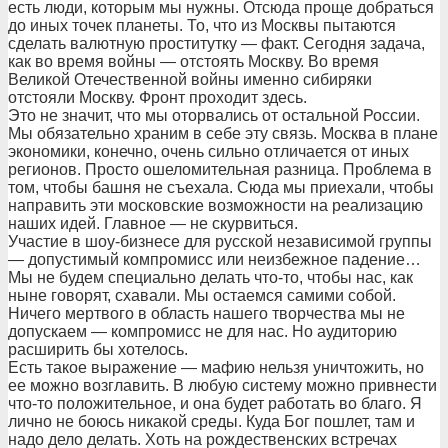
есть люди, которым мы нужны. Отсюда проще добраться
до иных точек планеты. То, что из Москвы пытаются
сделать валютную проститутку — факт. Сегодня задача,
как во время войны — отстоять Москву. Во время
Великой Отечественной войны именно сибиряки
отстояли Москву. Фронт проходит здесь.
Это не значит, что мы оторвались от остальной России.
Мы обязательно храним в себе эту связь. Москва в плане
экономики, конечно, очень сильно отличается от иных
регионов. Просто ошеломительная разница. Проблема в
том, чтобы башня не съехала. Сюда мы приехали, чтобы
направить эти московские возможности на реализацию
наших идей. Главное — не скурвиться.
Участие в шоу-бизнесе для русской независимой группы
— допустимый компромисс или неизбежное падение…
Мы не будем специально делать что-то, чтобы нас, как
ныне говорят, схавали. Мы остаемся самими собой.
Ничего мертвого в область нашего творчества мы не
допускаем — компромисс не для нас. Но аудиторию
расширить бы хотелось.
Есть такое выражение — мафию нельзя уничтожить, но
ее можно возглавить. В любую систему можно привнести
что-то положительное, и она будет работать во благо. Я
лично не боюсь никакой среды. Куда Бог пошлет, там и
надо дело делать. Хоть на рождественских встречах