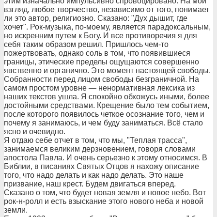
этим изначально импульсивно спровоцировано. На мой
взгляд, любое творчество, независимо от того, понимает
ли это автор, религиозно. Сказано: "Дух дышит, где
хочет". Рок-музыка, по-моему, является парадоксальным,
но искренним путем к Богу. И все противоречия я для
себя таким образом решил. Пришлось чем-то
пожертвовать, однако соль в том, что появившиеся
границы, этические пределы ощущаются совершенно
явственно и органично. Это момент настоящей свободы.
Собранности перед лицом свободы безграничной. На
самом простом уровне — ненормативная лексика из
наших текстов ушла. Я спокойно обхожусь иными, более
достойными средствами. Крещение было тем событием,
после которого появилось четкое осознание того, чем и
почему я занимаюсь, и чем буду заниматься. Всё стало
ясно и очевидно.
Я отдаю себе отчет в том, что мы, "Теплая трасса",
занимаемся великим дерзновением, говоря словами
апостола Павла. И очень серьезно к этому относимся. В
Библии, в писаниях Святых Отцов я нахожу описание
того, что надо делать и как надо делать. Это наше
призвание, наш крест. Будем двигаться вперед.
Сказано о том, что будет новая земля и новое небо. Вот
рок-н-ролл и есть взыскание этого нового неба и новой
земли.