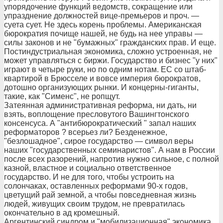
упорядочение функций ведомств, сокращение или
упразднение должностей вице-премьеров и проч. —
суета сует. Не здесь корень проблемы. Американская
бюрократия почище нашей, не будь на нее управы —
силы законов и не "бумажных" гражданских прав. И еще.
Постиндустриальная экономика, сложно устроенная, не
может управляться с биржи. Государство и бизнес "у них"
играют в четыре руки, но по одним нотам. ЕС со штаб-
квартирой в Брюсселе и вовсе империя бюрократов,
дотошно организующих рынки. И концерны-гиганты,
такие, как "Сименс", не ропщут.
Затеянная административная реформа, ни дать, ни
взять, воплощение пресловутого Вашингтонского
консенсуса. А "антибюрократический " запал наших
реформаторов ? всерьез ли? Безденежное,
"безлошадное", сирое государство — символ веры
наших "государственных семинаристов". А нам в России
после всех разорений, напротив нужно сильное, с полной
казной, властное и социально ответственное
государство. И не для того, чтобы устроить на
солончаках, оставленных реформами 90-х годов,
цветущий рай земной, а чтобы повседневная жизнь
людей, живущих своим трудом, не превратилась
окончательно в ад кромешный.
Аргентинский синдром и "мобилизационная" экономика