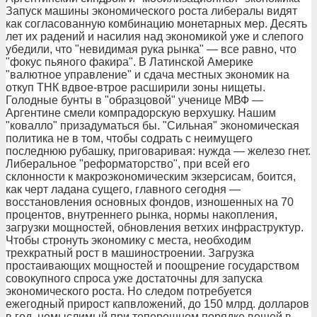
Запуск машины экономического роста либералы видят
как согласованную комбинацию монетарных мер. Десять
лет их радений и насилия над экономикой уже и слепого
убедили, что "невидимая рука рынка" — все равно, что
"фокус пьяного факира". В Латинской Америке
"валютное управление" и сдача местных экономик на
откуп ТНК вдвое-втрое расширили зоны нищеты.
Голодные бунты в "образцовой" ученице МВФ —
Аргентине смели компрадорскую верхушку. Нашим
"ковалло" призадуматься бы. "Сильная" экономическая
политика не в том, чтобы содрать с неимущего
последнюю рубашку, приговаривая: нужда — железо гнет.
Либеральное "реформаторство", при всей его
склонности к макроэкономическим экзерсисам, боится,
как черт ладана сущего, главного сегодня —
восстановления основных фондов, изношенных на 70
процентов, внутреннего рынка, нормы накопления,
загрузки мощностей, обновления ветхих инфраструктур.
Чтобы стронуть экономику с места, необходим
трехкратный рост в машиностроении. Загрузка
простаивающих мощностей и поощрение государством
совокупного спроса уже достаточны для запуска
экономического роста. Но следом потребуется
ежегодный прирост капвложений, до 150 млрд. долларов
в год, немыслимый при теперешнем порядке вещей в