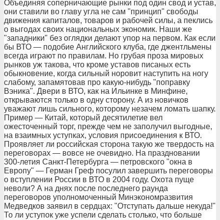
Объединяя соперничающие рынки под один свод и устав,
они ставили во главу угла не сам "принцип" свободы
движения капиталов, товаров и рабочей силы, а пеклись
о выгодах своих национальных экономик. Наши же
"западники" без оглядки делают упор на первом. Как если
бы ВТО — подобие Английского клуба, где джентльмены
всегда играют по правилам. Но грубая проза мировых
рынков уж такова, что кроме уставов писаных есть
обыкновение, когда сильный норовит наступить на ногу
слабому, запамятовав про какую-нибудь "поправку
Вэника". Двери в ВТО, как на Ильинке в Минфине,
открываются только в одну сторону. А из новичков
уважают лишь сильного, которому незачем ломать шапку.
Пример — Китай, который десятилетие вел
ожесточенный торг, прежде чем не заполучил выгодные,
на взаимных уступках, условия присоединения к ВТО.
Проявляет ли российская сторона такую же твердость на
переговорах — вовсе не очевидно. На праздновании
300-летия Санкт-Петербурга — петровского "окна в
Европу" — Герман Греф посулил завершить переговоры
о вступлении России в ВТО в 2004 году. Охота пуще
неволи? А на днях после последнего раунда
переговоров уполномоченный Минэкономразвития
Медведков заявил в сердцах: "Отступать дальше некуда!"
То ли уступок уже успели сделать столько, что больше