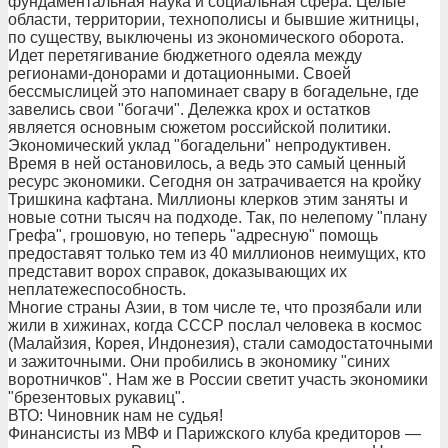
фундаментальная наука и социальная сфера. Целые
области, территории, технополисы и бывшие житницы,
по существу, выключены из экономического оборота.
Идет перетягивание бюджетного одеяла между
регионами-донорами и дотационными. Своей
бессмыслицей это напоминает свару в богадельне, где
завелись свои "богачи". Дележка крох и остатков
является основным сюжетом российской политики.
Экономический уклад "богадельни" непродуктивен.
Время в ней остановилось, а ведь это самый ценный
ресурс экономики. Сегодня он затрачивается на кройку
Тришкина кафтана. Миллионы клерков этим заняты и
новые сотни тысяч на подходе. Так, по нелепому "плану
Грефа", грошовую, но теперь "адресную" помощь
предоставят только тем из 40 миллионов неимущих, кто
представит ворох справок, доказывающих их
неплатежеспособность.
Многие страны Азии, в том числе те, что прозябали или
жили в хижинах, когда СССР послал человека в космос
(Малайзия, Корея, Индонезия), стали самодостаточными
и зажиточными. Они пробились в экономику "синих
воротничков". Нам же в России светит участь экономики
"брезентовых рукавиц".
ВТО: Чиновник нам не судья!
Финансисты из МВФ и Парижского клуба кредиторов —