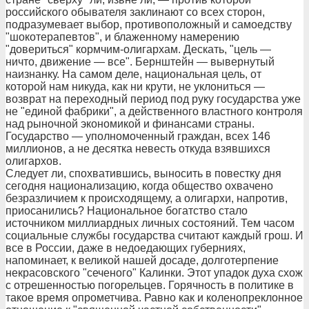
российского обывателя заклинают со всех сторон,
подразумевает выбор, противоположный и самоедству
"шокотерапевтов", и блаженному намерению
"довериться" кормчим-олигархам. Дескать, "цель —
ничто, движение — все". Бернштейн — вывернутый
наизнанку. На самом деле, национальная цель, от
которой нам никуда, как ни крути, не уклониться —
возврат на переходный период под руку государства уже
не "единой фабрики", а действенного властного контроля
над рыночной экономикой и финансами страны.
Государство — уполномоченный граждан, всех 146
миллионов, а не десятка невесть откуда взявшихся
олигархов.
Следует ли, спохватившись, выносить в повестку дня
сегодня национализацию, когда общество охвачено
безразличием к происходящему, а олигархи, напротив,
приосанились? Национальное богатство стало
источником миллиардных личных состояний. Тем часом
социальные службы государства считают каждый грош. И
все в России, даже в недоедающих губерниях,
напоминает, к великой нашей досаде, долготерпение
некрасовского "сеченого" Калинки. Этот упадок духа схож
с отрешенностью погорельцев. Горячность в политике в
такое время опрометчива. Равно как и коленопреклонное