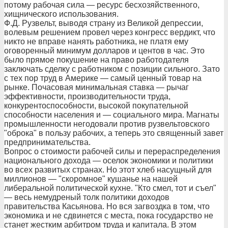
потому рабочая сила — ресурс бесхозяйственного,
хищнического использования.
Ф.Д. Рузвельт, выводя страну из Великой депрессии,
волевым решением провел через конгресс вердикт, что
никто не вправе нанять работника, не платя ему
оговоренный минимум долларов и центов в час. Это
было прямое покушение на право работодателя
заключать сделку с работником с позиции сильного. Зато
с тех пор труд в Америке — самый ценный товар на
рынке. Почасовая минимальная ставка — рычаг
эффективности, производительности труда,
конкурентоспособности, высокой покупательной
способности населения и — социального мира. Магнаты
промышленности негодовали против рузвельтовского
"оброка" в пользу рабочих, а теперь это священный завет
предпринимательства.
Вопрос о стоимости рабочей силы и перераспределения
национального дохода — оселок экономики и политики
во всех развитых странах. Но этот хлеб насущный для
миллионов — "скоромное" кушанье на нашей
либеральной политической кухне. "Кто смел, тот и съел"
— весь немудреный толк политики доходов
правительства Касьянова. Но вся загвоздка в том, что
экономика и не сдвинется с места, пока государство не
станет жестким арбитром труда и капитала. В этом