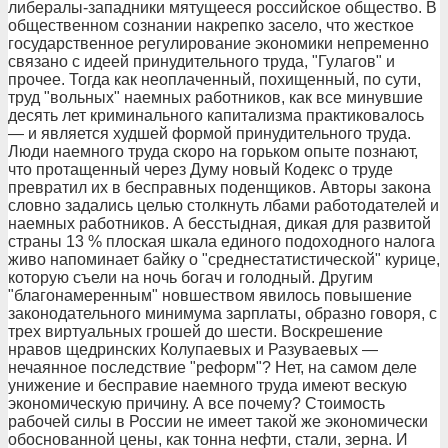
либералы-западники мятущееся российское общество. В
общественном сознании накрепко засело, что жесткое
государственное регулирование экономики непременно
связано с идеей принудительного труда, "Гулагов" и
прочее. Тогда как неоплаченный, похищенный, по сути,
труд "вольных" наемных работников, как все минувшие
десять лет криминального капитализма практиковалось
— и является худшей формой принудительного труда.
Люди наемного труда скоро на горьком опыте познают,
что протащенный через Думу новый Кодекс о труде
превратил их в бесправных поденщиков. Авторы закона
словно задались целью столкнуть лбами работодателей и
наемных работников. А бесстыдная, дикая для развитой
страны 13 % плоская шкала единого подоходного налога
живо напоминает байку о "среднестатистической" курице,
которую съели на ночь богач и голодный. Другим
"благонамеренным" новшеством явилось повышение
законодательного минимума зарплаты, образно говоря, с
трех виртуальных грошей до шести. Воскрешение
нравов щедринских Колупаевых и Разуваевых —
нечаянное последствие "реформ"? Нет, на самом деле
унижение и бесправие наемного труда имеют вескую
экономическую причину. А все почему? Стоимость
рабочей силы в России не имеет такой же экономически
обоснованной цены, как тонна нефти, стали, зерна. И