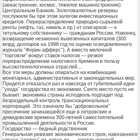
(авиастроение, космос, тяжелое машиностроение)
Центральным Банком. Золотовалютные резервы
послужили бы при этом залогом инвестиционных
кредитов. Перераспределение природно-сырьевой
ренты (нефть, газ, никель и пр.) от олигархов — к
титульному собственнику — гражданам России. Наконец
возвращение незаконно вывезенных капиталов (300
млрд. долларов на 1998 год по оценке осведомленного
журнала "Форин афферс"). А вместо мелочной
"торговли" вокруг ставок налогов — резкое
перераспределение налогового бремени в пользу
высокотехнологичных отраслей…
Все эти меры должны опираться на комбинацию
монетарных, административных и законодательных мер.
Придется отказаться раз и навсегда от губительной идеи
"ухода" государства из экономики. Свято место пусто не
бывает: экономика страны исподволь подпадет под
безраздельный контроль транснациональных
корпораций. Это означало бы "добровольное"
пресечение зачинавшейся еще в петровские и
демидовские времена 300-летней самостоятельной
промышленной деятельности в России.
Государство — бедный родственник
Генеральная ревизия экономического строя, навязанного
стране "сверху" ли, извне ли, — против которой