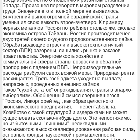
Запада. Произошел переворот в мировом разделении
труда. Значение его в полной мере не выявилось.
Внутренний рынок огромной евразийской страны
уменьшил свою емкость втрое-вчетверо. К примеру,
черных металлов Россия потребляет столько же, сколько
экономика острова Тайвань. Россия производит менее
двух третей своего скудного продовольственного пайка.
Обрабатывающие отрасли и высокотехнологичный
сектор (ВПК) разорены, лишились рынка и заказов
правительства. Энергоемкость хозяйства и
коммунальной сферы страны возросли в обратной
пропорции с падением ВВП. Непроизводительные
расходы разбухли сверх всякой меры. Природная рента
расхищается. Треть госбюджета уходит на выплату
напрасных, проеденных внешних займов.
Таков "сухой остаток" опрокидывания страны в анархо-
либерализм. Обобщенный смысл свершившегося:
"Россия, Инкорпорейтед", как образ целостного
экономического предприятия, — нерентабельна.
Хозяйство с такой структурой и издержками не может
существовать сколько-нибудь долго. Это непостижимо,
но избыточными, "лишними", неликвидными
оказываются: высококвалифицированная рабочая сила,
основные фонды наукоемкой промышленности,