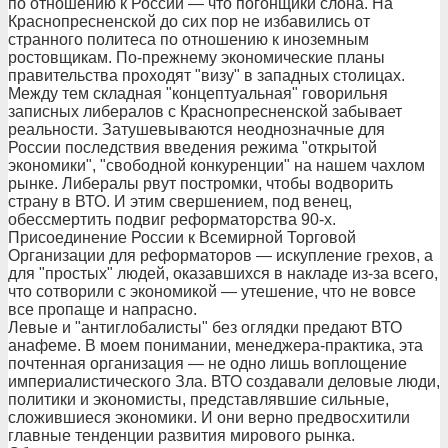
по отношению к России — что погонщики слона. На
Краснопресненской до сих пор не избавились от
странного политеса по отношению к иноземным
ростовщикам. По-прежнему экономические планы
правительства проходят "визу" в западных столицах.
Между тем складная "концептуальная" говорильня
записных либералов с Краснопресненской забывает
реальности. Затушевываются неоднозначные для
России последствия введения режима "открытой
экономики", "свободной конкуренции" на нашем чахлом
рынке. Либералы рвут постромки, чтобы водворить
страну в ВТО. И этим свершением, под венец,
обессмертить подвиг реформаторства 90-х.
Присоединение России к Всемирной Торговой
Организации для реформаторов — искупление грехов, а
для "простых" людей, оказавшихся в накладе из-за всего,
что сотворили с экономикой — утешение, что не вовсе
все пропаще и напрасно.
Левые и "антиглобалисты" без оглядки предают ВТО
анафеме. В моем понимании, менеджера-практика, эта
почтенная организация — не одно лишь воплощение
империалистического Зла. ВТО создавали деловые люди,
политики и экономисты, представлявшие сильные,
сложившиеся экономики. И они верно предвосхитили
главные тенденции развития мирового рынка.