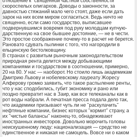
отношение к "священной частной собственности"
скороспелых олигархов. Доводы о законности, за
давностью стяжаний мало чего стоят, даже если дать
зарок на них всем миром согласиться. Ведь ничто не
священно, если само государство, выписавшее
подвернувшимся вовремя под руку молодцам купчую-
дарственную на свое бывшее достояние, — не в чести.
Это простое соображение почему-то в расчет не берется.
Рановато сдувать пылинки с того, что нагородили в
ельцинскую бестолковщину.
В странах с развитым рыночным законодательством
природная рента делится между добывающими
компаниями и государством в соотношении, примерно,
20 на 80. У нас — наоборот. Но стоило лишь академикам
Дмитрию Львову и нобелевскому лауреату Жоресу
Алферову громко заявить, что такое распыление ренты,
что у нас сподобились, губит экономику и рано или
поздно превратит нас в Заир, как все телеканалы как в
рот воды набрали. А печатная пресса подала дело так,
что академики призывают чуть ли не "раскулачить"
нефтяные компании, бизнес которых "кормит" страну, а
их "чистые балансы" наконец-то, обнадеживают
иностранных инвесторов. Довольно морочить головы
неискушенному люду: национализация — средство не
единственное и никакая не самоцель. Вовсе ни о каком