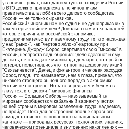
условиях, сроках, выгодах и уступках вхождения России
в ВТО должно принадлежать не чиновникам
правительства, а лобби всего делового сообщества
России — не только сырьевиков.
Российский чиновник нам не судья и не душеприказчик в
таком серьезнейшем деле! Довольно нам и тех напастей,
которые причинили российской экономике,
предпринимательству и наемному труду, те, кто насаждал
у нас "рынок", как "чертово яблоко"-картошку при
Екатерине. Джордж Сорос, свертывая свою "миссию" в
России, неспроста ведь обронил: "дело сделано" и ему,
дескать, не жаль даже миллиарда долларов, который он
потерял, польстившись что тот поп на дешевизну акций
"Связьинвеста". Делец и филантроп и человек рассудка,
Сорос, глядя, что называется, нам в глаза, признал, что
никакого стоящего рыночного порядка в экономике
России не построено. Но зато впредь нет и бельма в
глазу тех, кто "держит" мировые финансы.
Россия — Большая Сибирь — навязываемый т.н.
мировым сообществом кабальный вариант участия
нашей страны в мировом разделении труда, надеемся,
не пройдет. Пока для построения вполне справного,
самодостаточного, основанного на национальном
капитале — природных ресурсах, технологиях, знаниях,
человеческом потенциале и внутренних накоплениях —