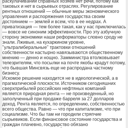
раскулачивании справных хозяев нет речи, потому как
таковых и нет в сырьевых отраслях. Регулирование
рентных отношений — обычные меры экономического
управления и распоряжения государства своим
достоянием — землей и всем, что в ее недрах. А
приватизация — тем более такая, как у нас приключилась
— вовсе не синоним эффективности. Про эту азбучную
сторону экономики наши реформаторы словно сроду не
знали. Лживые, на кухаркином уровне,
"ультралиберальные" трактовки отношений
собственности настырно навязываются общественному
мнению — денно и нощно. Замминистра втолковывает
телезрителям, что посылки на почте якобы крадут потому,
что бывшая Минсвязь еще не распродана частному
бизнесу.
Искомое решение находится не в идеологической, а в
прагматической плоскости. Источником сегодняшних
сверхприбылей российских нефтяных компаний
является природная рента — не произведенный, но
заполученный при продаже барреля за 27 долларов
доход. Рента является, по определению, собственностью
всего общества. Равно — что при капитализме, что при
социализме. Что бы там ни городили стряпчие
сырьевиков. Если финансовое состояние государства и
граждан плачевно, государство обязано