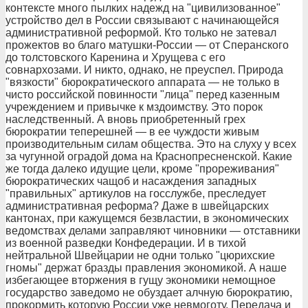
контексте много пылких надежд на "цивилизованное"
устройство дел в России связывают с начинающейся
административной реформой. Кто только не затевал
прожектов во благо матушки-России — от Сперанского
до толстовского Каренина и Хрущева с его
совнархозами. И никто, однако, не преуспел. Природа
"вязкости" бюрократического аппарата — не только в
чисто российской повинности "лица" перед казенным
учреждением и привычке к мздоимству. Это порок
наследственный. А вновь приобретенный грех
бюрократии теперешней — в ее чуждости живым
производительным силам общества. Это на слуху у всех
за чугунной оградой дома на Краснопресненской. Какие
же тогда далеко идущие цели, кроме "прореживания"
бюрократических чащоб и насаждения западных
"правильных" артикулов на госслужбе, преследует
административная реформа? Даже в швейцарских
кантонах, при кажущемся безвластии, в экономических
ведомствах делами заправляют чиновники — отставники
из военной разведки Конфедерации. И в тихой
нейтральной Швейцарии не одни только "цюрихские
гномы" держат бразды правления экономикой. А наше
избегающее вторжения в гущу экономики немощное
государство заведомо не обуздает алчную бюрократию,
прокормить которую России уже невмоготу. Передача и