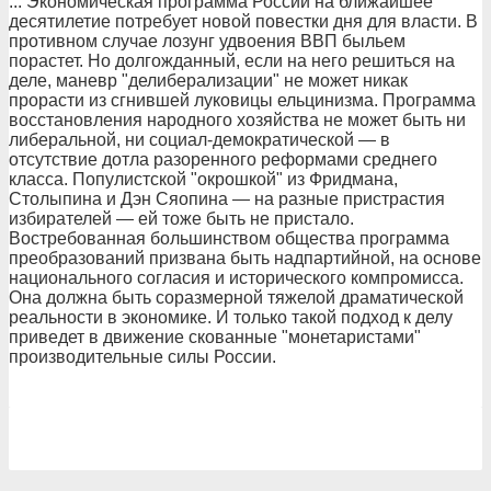
... Экономическая программа России на ближайшее
десятилетие потребует новой повестки дня для власти. В
противном случае лозунг удвоения ВВП быльем
порастет. Но долгожданный, если на него решиться на
деле, маневр "делиберализации" не может никак
прорасти из сгнившей луковицы ельцинизма. Программа
восстановления народного хозяйства не может быть ни
либеральной, ни социал-демократической — в
отсутствие дотла разоренного реформами среднего
класса. Популистской "окрошкой" из Фридмана,
Столыпина и Дэн Сяопина — на разные пристрастия
избирателей — ей тоже быть не пристало.
Востребованная большинством общества программа
преобразований призвана быть надпартийной, на основе
национального согласия и исторического компромисса.
Она должна быть соразмерной тяжелой драматической
реальности в экономике. И только такой подход к делу
приведет в движение скованные "монетаристами"
производительные силы России.