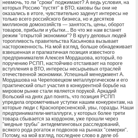
невмочь, то ли "сроки" поджимают? А ведь условия, на
которых Россию "пустят" в ВТО, каковы бы они не
оказались в итоге, чувствительно заденут интересы не
только всего российского бизнеса, но и десятков
миллионов домохозяйств — занятость, цены, оборот
товаров, прибыли и убытки... Во что же нам встанет
режим "открытой экономики"? В кругу деловых людей
торопливость правительства Касьянова вызывает
настороженность. На мой взгляд, больше обнадеживает
взвешенная и прагматичная позиция известного
предпринимателя Алексея Мордашова, который, по
поручению РСПП, настойчиво отстаивает на пороге
вступления в ВТО, интересы несырьевых отраслей
отечественной экономики. Успешный менеджмент А.
Мордашова на Череповецком металлургическом и его
практический опыт участия в конкурентной борьбе на
мировом рынке стали является порукой. Аркадий
Вольский на днях дал понять, что позиция РСПП
упредила опрометчивые уступки нашим конкурентам, на
которые люди с Краснопресненской, увы, горазды. Наши
предприниматели-металлурги, у которых более трети
товара сбывается за кордоном, уже прошли через
"медные трубы" антидемпинговых расследований,
всякого рода рогаток и подвохов на рынках "семерки".
Потому, на мой взгляд, последнее слово в деле об