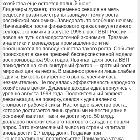
хозяйства еще остается полный шанс.
Лицемеры лукавят, что временно севшие на мель
рецессии развитые страны завидуют темпу роста
российской экономики. Завидовать-то особенно нечему.
Начавшийся после финансового краха спекулятивного
сектора экономики в августе 1998 г. рост ВВП России —
вовсе не путь к самодостаточной экономике. Трезвые
аналитики и менеджеры промышленности не
обольщаются по поводу качества такого роста. События
происходят в канве прежней бесперспективной модели
воспроизводства 90-х годов. Львиная доля роста ВВП
приходится на конъюнктурный фактор — кратный рост
мировых цен на нефть. В машиностроении лишь слабые
сдвиги. Емкость внутреннего рынка увеличилась
незначительно. Не поднялась эффективность народного
хозяйства в целом. Душевые доходы едва вернулись к
уровню августа 1998 года. Положительный эффект
девальвации, на поверку, свелся к удешевлению
стоимости рабочей силы. Настоящее качество роста,
которое достигается лишь крупными инвестициями в
основной капитал, так и не достигнуто. 50 млрд.
долларов положительного торгового сальдо не пошли
впрок. Зато ежемесячный вывоз из страны капитала
вновь достиг 2,7 млрд. долл. Тогда как при
"консервативном" правительстве Примакова утечка