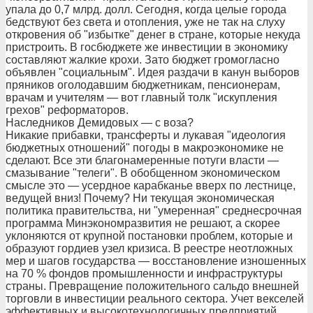
упала до 0,7 млрд. долл. Сегодня, когда целые города
бедствуют без света и отопления, уже не так на слуху
откровения об "избытке" денег в стране, которые некуда
пристроить. В госбюджете же инвестиции в экономику
составляют жалкие крохи. Зато бюджет громогласно
объявлен "социальным". Идея раздачи в канун выборов
пряников оголодавшим бюджетникам, пенсионерам,
врачам и учителям — вот главный толк "искупления
грехов" реформаторов.
Наследников Демидовых — с воза?
Никакие прибавки, трансферты и лукавая "идеология
бюджетных отношений" погоды в макроэкономике не
сделают. Все эти благонамеренные потуги власти —
смазывание "телеги". В обобщенном экономическом
смысле это — усердное карабканье вверх по лестнице,
ведущей вниз! Почему? Ни текущая экономическая
политика правительства, ни "умеренная" среднесрочная
программа Минэкономразвития не решают, а скорее
уклоняются от крупной постановки проблем, которые и
образуют гордиев узел кризиса. В реестре неотложных
мер и шагов государства — восстановление изношенных
на 70 % фондов промышленности и инфраструктуры
страны. Превращение положительного сальдо внешней
торговли в инвестиции реального сектора. Учет векселей
эффективных и высокотехнологичных предприятий