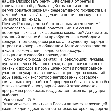
национализировать ренту. Отчисления от ренты в
капитал частной добывающей компании должны
регулироваться законами федеративного государства и
местной властью. И так делается почти повсюду — от
Эмиратов до Техаса.
Почему Россия должна быть нелепым исключением?
Государство — "бедный родственник" им самим
порожденных частных сырьевых компаний? Активы этих
компаний вовсе не были приобретены на свободном
конкурентном фондовом рынке, а по существу, переданы
в траст акционерным обществам. Метаморфоза трастов
в частные компании — одно из безрассудств
"ельцинского способа производства".
Толки о всякого рода "откатах" и "революциях" лукавы,
пусты и вредны. На наш взгляд, национализация всех
рентных доходов в промышленности и полноправное
участие государства в капитале акционерных компаний
добывающих и экспортоориентированных отраслей,
связанных с переработкой природных богатств, могла бы
стать ключевой и популярной идеей экономической
программы российских государственников на грядущих
выборах.
"Рыночный" ГУЛАГ
Экономическая политика в России является заложницей
лживых идей и десятилетней натаски, которой подвергли