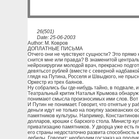
26(501)
Date: 25-06-2003
Author: М. Ковров
ДОПЛАТНЫЕ ПИСЬМА
Отчего они не чувствуют сущности? Это прямо 
снится мне или правда? В знаменитой централь
нейрохирургии молодой врач, прекрасно подгот
девятьсот рублей (вместе с северной надбавкой)
глядя на Путина, Росселя и Швыдкого, не прысн
Оркестр из трех баянов.
Ну собрались бы где-нибудь тайно, в подвале, и
Театральный критик Наталья Крымова обнаружи
понимают смысла произносимых ими слов. Вот и 
И Путин не понимает. Говорит, что отнятые у ра
деньги идут не только на покупку заокеанских о
памятников культуры. Например, Константинов
долларов, крошки с барского стола. Министр ку
приватизацию памятников. У дворца уже есть по
его страны недостаточно развита способность
дебилы. Говорит: необходим госзаказ на проду