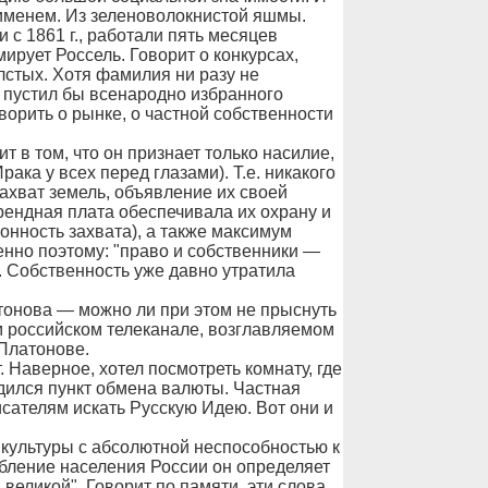
 именем. Из зеленоволокнистой яшмы.
с 1861 г., работали пять месяцев
ирует Россель. Говорит о конкурсах,
лстых. Хотя фамилия ни разу не
е пустил бы всенародно избранного
ворить о рынке, о частной собственности
т в том, что он признает только насилие,
ака у всех перед глазами). Т.е. никакого
Захват земель, объявление их своей
арендная плата обеспечивала их охрану и
нность захвата), а также максимум
нно поэтому: "право и собственники —
. Собственность уже давно утратила
атонова — можно ли при этом не прыснуть
м российском телеканале, возглавляемом
Платонове.
. Наверное, хотел посмотреть комнату, где
одился пункт обмена валюты. Частная
исателям искать Русскую Идею. Вот они и
 культуры с абсолютной неспособностью к
бление населения России он определяет
ь великой". Говорит по памяти, эти слова