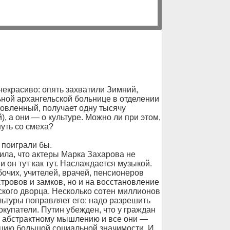
некрасиво: опять захватили Зимний,
ной архангельской больнице в отделении
овленный, получает одну тысячу
, а они — о культуре. Можно ли при этом,
уть со смеха?
 поиграли бы.
ла, что актеры Марка Захарова не
он тут как тут. Наслаждается музыкой.
бочих, учителей, врачей, пенсионеров
стровов и замков, но и на восстановление
ского дворца. Несколько сотен миллионов
льтуры поправляет его: надо разрешить
купатели. Путин убежден, что у граждан
 к абстрактному мышлению и все они —
кцию большой социальной значимости. И