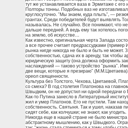
тут же устанавливается ваза в Эрмитаже с его
Полторы тонны. Подобных ваз не изготавливали 
круглосуточно. "Мы знаем, куда плыть", — резюм
грантах. Среди победителей будут выявлять То
называлась. Не случайно. Все понимают, что н
дальше передней. А ведь ему так хотелось пого
на землю, об искусстве…
Как известно, оригинальная черта Запада состои
а все прочее считает предрассудками (пример Ир
рынка нигде никогда не было и быть не может. 
собственностью, сдача их в аренду, так чтобы 
юридическую защиту (она должна оформить зако
наслаждений — таково устройство "рынка". Име
две вещи, которые я презираю" (М.М.Цветаева)
ореол священности.
Культура без Толстого, Чехова, Цветаевой, Пл
со смеха? В год столетия Платонова на главно
Швыдким, он не допустил ни одной передачи о 
Как-то Путина занесло в Литературный институт
жил и умер Платонов. Его не пустили. Там нах
собственность. Святыня. Так и ушел, наказав п
сидят себе, как колчушки; не знают, как угодить.
Никогда еще в нашей стране не было министра
абстрактному мышлению, как у Швыдкого. Огра
так: "жизнь стала стремиться к тому, чтобы стат