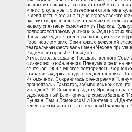
он помнит наизусть, в сотнях статей он относил
министр культуры, то известный опять же в кул
В девяностые годы на сцене ефремовского МХА
русских непрерывно ели в течение нескольких 
началу спектакля самолетом из Парижа. Культур
подвергался такому унижению. Один из этих дво
Швыдким художественным руководителем ефрем
Георгиевском зале Эрмитажа, с дежурной слез
театральный фестиваль имени Чехова приглаше
Видимо, по просьбе Швыдкого.
Атмосфера заседания Государственного Совета
с известного юбилейного Пленума и речи на не
сентября 1984 г. Многое повторилось. Черненк
старались удержать курс предшественника. Тол
Илюмжинов. Сохранилась стенограмма Пленума:
прошептал… Гамзатов, забывшись крикнул что-то
молодец"!.. И Симонов рыдал у Эренбурга на пл
вдохновенный Блок кричал в самозабвеньи: "Иди
Пушкин! Там и Ломоносов! И Кантемир! И Данте!
зеленоволокнистая ваза с именем Владимира 