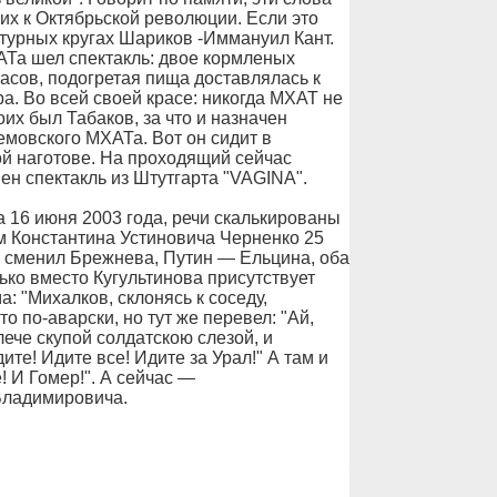
 их к Октябрьской революции. Если это
ьтурных кругах Шариков -Иммануил Кант.
Та шел спектакль: двое кормленых
часов, подогретая пища доставлялась к
а. Во всей своей красе: никогда МХАТ не
их был Табаков, за что и назначен
овского МХАТа. Вот он сидит в
ой наготове. На проходящий сейчас
н спектакль из Штутгарта "VAGINA".
 16 июня 2003 года, речи скалькированы
м Константина Устиновича Черненко 25
о сменил Брежнева, Путин — Ельцина, оба
ько вместо Кугультинова присутствует
 "Михалков, склонясь к соседу,
 по-аварски, но тут же перевел: "Ай,
ече скупой солдатскою слезой, и
те! Идите все! Идите за Урал!" А там и
 И Гомер!". А сейчас —
Владимировича.