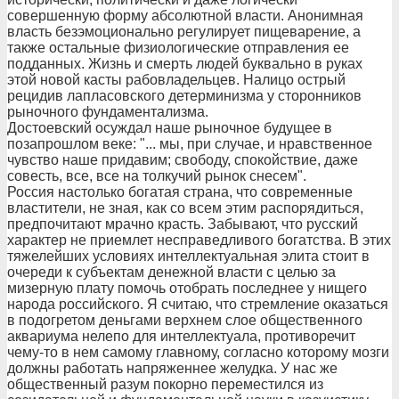
совершенную форму абсолютной власти. Анонимная
власть безэмоционально регулирует пищеварение, а
также остальные физиологические отправления ее
подданных. Жизнь и смерть людей буквально в руках
этой новой касты рабовладельцев. Налицо острый
рецидив лапласовского детерминизма у сторонников
рыночного фундаментализма.
Достоевский осуждал наше рыночное будущее в
позапрошлом веке: "... мы, при случае, и нравственное
чувство наше придавим; свободу, спокойствие, даже
совесть, все, все на толкучий рынок снесем".
Россия настолько богатая страна, что современные
властители, не зная, как со всем этим распорядиться,
предпочитают мрачно красть. Забывают, что русский
характер не приемлет несправедливого богатства. В этих
тяжелейших условиях интеллектуальная элита стоит в
очереди к субъектам денежной власти с целью за
мизерную плату помочь отобрать последнее у нищего
народа российского. Я считаю, что стремление оказаться
в подогретом деньгами верхнем слое общественного
аквариума нелепо для интеллектуала, противоречит
чему-то в нем самому главному, согласно которому мозги
должны работать напряженнее желудка. У нас же
общественный разум покорно переместился из