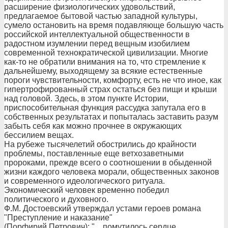
расширение физиологических удовольствий,
предлагаемое бытовой частью западной культуры,
сумело остановить на время подавляюще большую часть
российской интеллектуальной общественности в
радостном изумлении перед вещным изобилием
современной технократической цивилизации. Многие
как-то не обратили внимания на то, что стремление к
дальнейшему, выходящему за всякие естественные
пороги чувствительности, комфорту, есть не что иное, как
гипертрофированный страх остаться без пищи и крыши
над головой. Здесь, в этом пункте Истории,
приспособительная функция рассудка запутала его в
собственных результатах и попыталась заставить разум
забыть себя как можно прочнее в окружающих
бессилием вещах.
На рубеже тысячелетий обострились до крайности
проблемы, поставленные еще ветхозаветными
пророками, прежде всего о соотношении в обыденной
жизни каждого человека морали, общественных законов
и современного идеологического ритуала.
Экономический человек временно победил
политического и духовного.
Ф.М. Достоевский утверждал устами героев романа
"Преступление и наказание"
(Порфирий Петрович): "... помутилось сердце