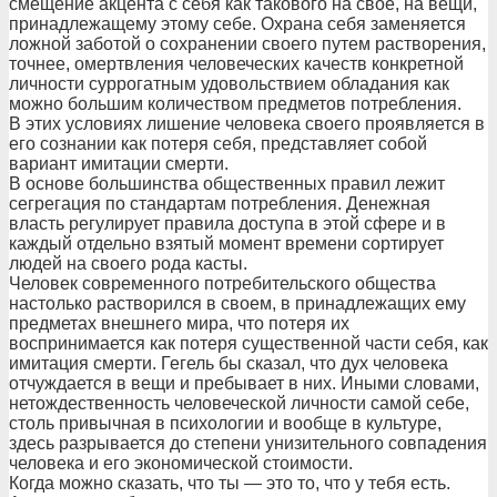
смещение акцента с себя как такового на свое, на вещи,
принадлежащему этому себе. Охрана себя заменяется
ложной заботой о сохранении своего путем растворения,
точнее, омертвления человеческих качеств конкретной
личности суррогатным удовольствием обладания как
можно большим количеством предметов потребления.
В этих условиях лишение человека своего проявляется в
его сознании как потеря себя, представляет собой
вариант имитации смерти.
В основе большинства общественных правил лежит
сегрегация по стандартам потребления. Денежная
власть регулирует правила доступа в этой сфере и в
каждый отдельно взятый момент времени сортирует
людей на своего рода касты.
Человек современного потребительского общества
настолько растворился в своем, в принадлежащих ему
предметах внешнего мира, что потеря их
воспринимается как потеря существенной части себя, как
имитация смерти. Гегель бы сказал, что дух человека
отчуждается в вещи и пребывает в них. Иными словами,
нетождественность человеческой личности самой себе,
столь привычная в психологии и вообще в культуре,
здесь разрывается до степени унизительного совпадения
человека и его экономической стоимости.
Когда можно сказать, что ты — это то, что у тебя есть.