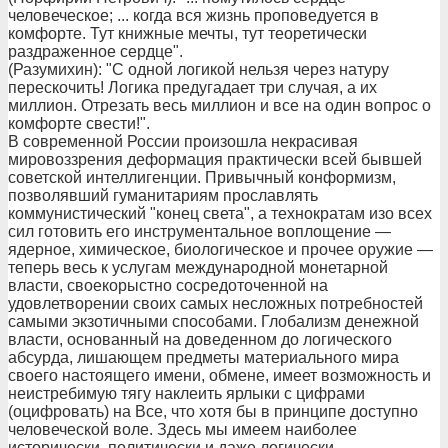
человеческое; ... когда вся жизнь проповедуется в
комфорте. Тут книжные мечты, тут теоретически
раздраженное сердце".
(Разумихин): "С одной логикой нельзя через натуру
перескочить! Логика предугадает три случая, а их
миллион. Отрезать весь миллион и все на один вопрос о
комфорте свести!".
В современной России произошла некрасивая
мировоззрения деформация практически всей бывшей
советской интеллигенции. Привычный конформизм,
позволявший гуманитариям прославлять
коммунистический "конец света", а технократам изо всех
сил готовить его инструментальное воплощение —
ядерное, химическое, биологическое и прочее оружие —
теперь весь к услугам международной монетарной
власти, своекорыстно сосредоточенной на
удовлетворении своих самых несложных потребностей
самыми экзотичными способами. Глобализм денежной
власти, основанный на доведенном до логического
абсурда, лишающем предметы материального мира
своего настоящего имени, обмене, имеет возможность и
неистребимую тягу наклеить ярлыки с цифрами
(оцифровать) на Все, что хотя бы в принципе доступно
человеческой воле. Здесь мы имеем наиболее
исторически, политически и даже логически