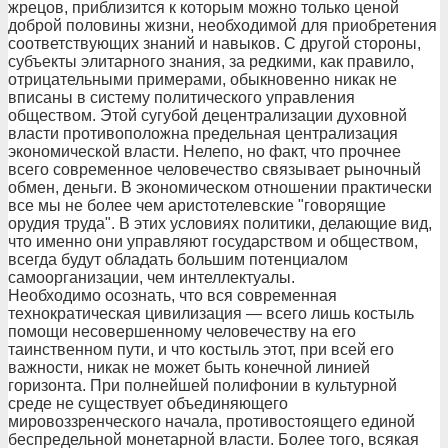
жрецов, приблизится к которым можно только ценой
доброй половины жизни, необходимой для приобретения
соответствующих знаний и навыков. С другой стороны,
субъекты элитарного знания, за редкими, как правило,
отрицательными примерами, обыкновенно никак не
вписаны в систему политического управления
обществом. Этой сугубой децентрализации духовной
власти противоположна предельная централизация
экономической власти. Нелепо, но факт, что прочнее
всего современное человечество связывает рыночный
обмен, деньги. В экономическом отношении практически
все мы не более чем аристотелевские "говорящие
орудия труда". В этих условиях политики, делающие вид,
что именно они управляют государством и обществом,
всегда будут обладать большим потенциалом
самоорганизации, чем интеллектуалы.
Необходимо осознать, что вся современная
технократическая цивилизация — всего лишь костыль
помощи несовершенному человечеству на его
таинственном пути, и что костыль этот, при всей его
важности, никак не может быть конечной линией
горизонта. При полнейшей полифонии в культурной
среде не существует объединяющего
мировоззренческого начала, противостоящего единой
беспредельной монетарной власти. Более того, всякая