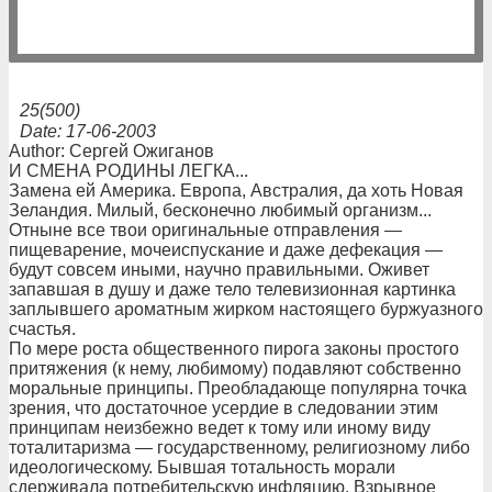
25(500)
Date: 17-06-2003
Author: Сергей Ожиганов
И СМЕНА РОДИНЫ ЛЕГКА...
Замена ей Америка. Европа, Австралия, да хоть Новая
Зеландия. Милый, бесконечно любимый организм...
Отныне все твои оригинальные отправления —
пищеварение, мочеиспускание и даже дефекация —
будут совсем иными, научно правильными. Оживет
запавшая в душу и даже тело телевизионная картинка
заплывшего ароматным жирком настоящего буржуазного
счастья.
По мере роста общественного пирога законы простого
притяжения (к нему, любимому) подавляют собственно
моральные принципы. Преобладающе популярна точка
зрения, что достаточное усердие в следовании этим
принципам неизбежно ведет к тому или иному виду
тоталитаризма — государственному, религиозному либо
идеологическому. Бывшая тотальность морали
сдерживала потребительскую инфляцию. Взрывное