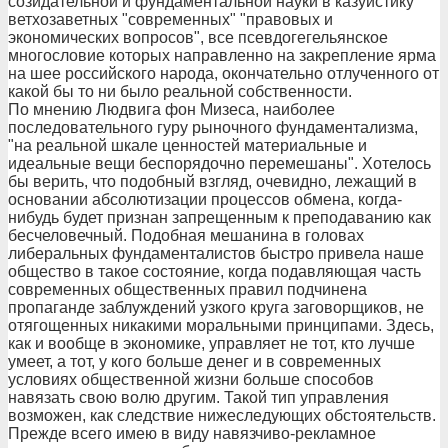
созидательной и фундаментальной науки в казуистику
ветхозаветных "современных" "правовых и
экономических вопросов", все псевдогегельянское
многословие которых направленно на закрепление ярма
на шее российского народа, окончательно отлученного от
какой бы то ни было реальной собственности.
По мнению Людвига фон Мизеса, наиболее
последовательного гуру рыночного фундаментализма,
"на реальной шкале ценностей материальные и
идеальные вещи беспорядочно перемешаны". Хотелось
бы верить, что подобный взгляд, очевидно, лежащий в
основании абсолютизации процессов обмена, когда-
нибудь будет признан запрещенным к преподаванию как
бесчеловечный. Подобная мешанина в головах
либеральных фундаменталистов быстро привела наше
общество в такое состояние, когда подавляющая часть
современных общественных правил подчинена
пропаганде заблуждений узкого круга заговорщиков, не
отягощенных никакими моральными принципами. Здесь,
как и вообще в экономике, управляет не тот, кто лучше
умеет, а тот, у кого больше денег и в современных
условиях общественной жизни больше способов
навязать свою волю другим. Такой тип управления
возможен, как следствие нижеследующих обстоятельств.
Прежде всего имею в виду навязчиво-рекламное