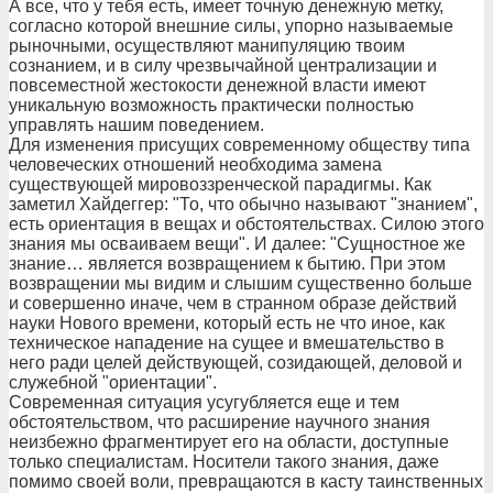
А все, что у тебя есть, имеет точную денежную метку,
согласно которой внешние силы, упорно называемые
рыночными, осуществляют манипуляцию твоим
сознанием, и в силу чрезвычайной централизации и
повсеместной жестокости денежной власти имеют
уникальную возможность практически полностью
управлять нашим поведением.
Для изменения присущих современному обществу типа
человеческих отношений необходима замена
существующей мировоззренческой парадигмы. Как
заметил Хайдеггер: "То, что обычно называют "знанием",
есть ориентация в вещах и обстоятельствах. Силою этого
знания мы осваиваем вещи". И далее: "Сущностное же
знание… является возвращением к бытию. При этом
возвращении мы видим и слышим существенно больше
и совершенно иначе, чем в странном образе действий
науки Нового времени, который есть не что иное, как
техническое нападение на сущее и вмешательство в
него ради целей действующей, созидающей, деловой и
служебной "ориентации".
Современная ситуация усугубляется еще и тем
обстоятельством, что расширение научного знания
неизбежно фрагментирует его на области, доступные
только специалистам. Носители такого знания, даже
помимо своей воли, превращаются в касту таинственных