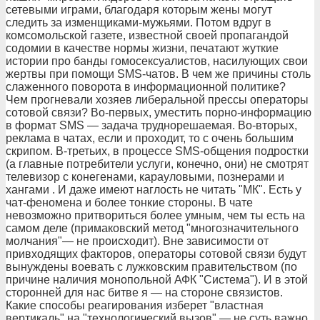
сетевыми играми, благодаря которым жены могут
следить за изменщиками-мужьями. Потом вдруг в
комсомольской газете, известной своей пропагандой
содомии в качестве нормы жизни, печатают жуткие
истории про банды гомосексуалистов, насилующих свои
жертвы при помощи SMS-чатов. В чем же причины столь
слаженного поворота в информационной политике?
Чем прогневали хозяев либеральной прессы операторы
сотовой связи? Во-первых, уместить порно-информацию
в формат SMS — задача труднорешаемая. Во-вторых,
реклама в чатах, если и проходит, то с очень большим
скрипом. В-третьих, в процессе SMS-общения подростки
(а главные потребители услуги, конечно, они) не смотрят
телевизор с конегенами, карауловыми, познерами и
хангами . И даже имеют наглость не читать "МК". Есть у
чат-феномена и более тонкие стороны. В чате
невозможно притвориться более умным, чем ты есть на
самом деле (примаковский метод "многозначительного
молчания"— не происходит). Вне зависимости от
привходящих факторов, операторы сотовой связи будут
вынуждены воевать с лужковским правительством (по
причине наличия монопольной АФК "Система"). И в этой
сторонней для нас битве я — на стороне связистов.
Какие способы реагирования изберет "властная
вертикаль" на "технологический вызов" — не суть важно.