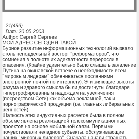
21(496)
Date: 20-05-2003
Author: Сергей Сергеев
МОЙ АДРЕС СЕГОДНЯ ТАКОЙ
Бурное развитие информационных технологий вызвало
столь неподдельный восторг "реформаторов", что
сомнения в полноте их адекватности переросли в
опасения. (Крайне удивительно было слышать заявление
Путина на окинавской встрече о необходимости всем
"мировым лидерам" обмениваться посланиями
электронной почтой по интернету). Эти зияющие высоты
разума и здравого смысла были достигнуты благодаря
гипертрофированным надеждам на увеличения
(посредством Сети) как объема рекламной, так и
порнографической продукции (т.е. главных либеральных
ценностей).
Шаткость этих индуктивных расчетов была в полном
объеме явлена реализацией телекоммуникационных
проектов на основе мобильной связи. Первыми
почувствовали неладное субъекты, обслуживающие
наших "мировых лидеров". Сначала начали стращать