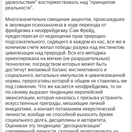
удовольствия" восторжествовать над "принципом
реальности".
Многозначительно смещение акцентов, происшедшее
в эволюции психоанализа в ходе перехода от
фрейдизма к неофрейдизму. Сам Фрейд,
предостерегая от недооценки прав природно-
подсознательного, сидящего в каждом из нас, все же в
конечном счете желал победы разума над инстинктом,
цивилизации над природой. Вся его методика
ориентирована на мягкие (не разрушительные)
технологии, посредством которых может быть
достигнут желаемый баланс инстинктивного и
социального, витальных импульсов и цивилизованной
нормы, прерогативы которой в общем не ставились им
под сомнение. Что же касается неофрейдизма, то он
по-своему выразил тенденцию европейской
эмансипации, которая началась с призыва устранить
искусственные преграды, мешающие личной
инициативе, а кончает потаканием невротической
личности, вообще не способной выносить бремя
социального долга, дисциплины и авторитета.
Оценивая эту тенденцию "десоциализации"
современной личности, склонной дезертировать из