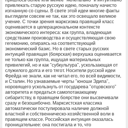
привлекать старую русскую идею, поначалу начисто
изгнанную со сцены. В свете этой идеи многие факты
выглядели совсем не так, как это освещало великое
учение. С точки зрения марксизма правящий класс
оценивается в целерациональном контексте
экономического интереса: как группа, владеющая
средствами производства и осуществляющая свою
гегемонию, опираясь на соответствующий
экономический базис. Но в свете старых русских
интуиций правящая (боярская) верхушка оценивается
не только как группа, ищущая материальных
привилегий, но и как "субкультура", ускользающая от
служилого долга и его тягот. Носители русской идеи
Фрейда не знали, как не читал его, по всей видимости,
и Сталин. Но узнаваемые черты "юноши Эдипа",
норовящего ускользнуть от государева "отцовского"
авторитета и предаться самопотакающему
сибаритству, в правящем боярстве они высвечивали
сразу и безошибочно. Марксистская классика
автоматически постулировала наличие должной
властной и собственническо-хозяйственной воли в
правящем классе. Российская интуиция оказалась
проницательнее: она постигала и то, что