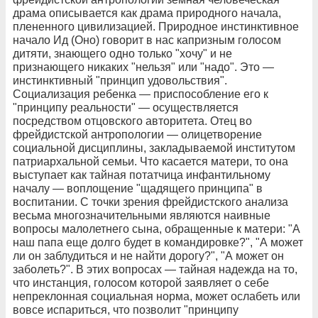
драма описывается как драма природного начала,
плененного цивилизацией. Природное инстинктивное
начало Ид (Оно) говорит в нас капризным голосом
дитяти, знающего одно только "хочу" и не
признающего никаких "нельзя" или "надо". Это —
инстинктивный "принцип удовольствия".
Социализация ребенка — приспособление его к
"принципу реальности" — осуществляется
посредством отцовского авторитета. Отец во
фрейдистской антропологии — олицетворение
социальной дисциплины, закладываемой институтом
патриархальной семьи. Что касается матери, то она
выступает как тайная потатчица инфантильному
началу — воплощение "щадящего принципа" в
воспитании. С точки зрения фрейдистского анализа
весьма многозначительными являются наивные
вопросы малолетнего сына, обращенные к матери: "А
наш папа еще долго будет в командировке?", "А может
ли он заблудиться и не найти дорогу?", "А может он
заболеть?". В этих вопросах — тайная надежда на то,
что инстанция, голосом которой заявляет о себе
непреклонная социальная норма, может ослабеть или
вовсе испариться, что позволит "принципу