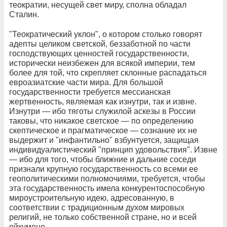
теократии, несущей свет миру, сполна обладал
Сталин.
"Теократический уклон", о котором столько говорят
адепты целиком светской, беззаботной по части
господствующих ценностей государственности,
исторически неизбежен для всякой империи, тем
более для той, что скрепляет склонные распадаться
евроазиатские части мира. Для большой
государственности требуется мессианская
жертвенность, являемая как изнутри, так и извне.
Изнутри — ибо тяготы служилой аскезы в России
таковы, что никакое светское — по определению
скептическое и прагматическое — сознание их не
выдержит и "инфантильно" взбунтуется, защищая
индивидуалистический "принцип удовольствия". Извне
— ибо для того, чтобы ближние и дальние соседи
признали крупную государственность со всеми ее
геополитическими полномочиями, требуется, чтобы
эта государственность имела конкурентоспособную
мироустроительную идею, адресованную, в
соответствии с традиционным духом мировых
религий, не только собственной стране, но и всей
ойкумене.