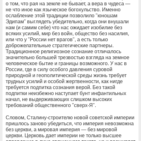
о том, что рая на земле не бывает, а вера в чудеса —
не что иное как языческое богохульство. Именно
ослабление этой традиции позволило "юношам
Эдипам" выглядеть убедительно, когда они внушали
нам (и самим себе) что нас ожидает изобилие без
всяких усилий, мир без войн, общество без насилия,
или что у "России нет врагов", а есть только
доброжелательные стратегические партнеры.
Традиционное религиозное сознание отличалось
значительно большей трезвостью взгляда на земное
человеческое бытие и границы возможного. У нас в
России, где в силу особого давления суровой
природной и геополитической среды жизнь требует
трудных усилий и особой жертвенности, как нигде
требуется подпитка сознания верой. Без такой
подпитки неизбежно наступает бунт инфантильных
начал, не выдерживающих слишком высоких
требований общественного "сверх-Я".
Словом, Сталину-строителю новой советской империи
пришлось заново убедиться, что империя невозможна
без церкви, а мировая империя — без мировой
церкви. Церковь дает империи не только высшее