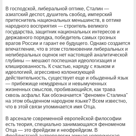
В господской, либеральной оптике, Сталин —
азиатский деспот, душитель свобод, имперский
притеснитель национальных меньшинств, в оптике
народного восприятия — строитель великого
государства, защитник национальных интересов и
державного порядка, победитель самых грозных
врагов России и гарант ее будущего. Однако создается
впечатление, что в этом столкновении либеральных и
нелиберальных оценок нет настоящей аналитической
глубины — мешают поспешная идеологизация и
клишированность. К счастью, наряду с языком и
идеологией, агрессивно колонизующей
действительность, существует еще и обыденный язык
— прибежище немудреных и невымученных
жизненных смыслов, пробивающийся, как трава
сквозь асфальт. Как обозначается "феномен Сталина"
на этом обыденном народном языке? Всем известно,
что в этой связи упоминается имя Отца.
В арсенале современной европейской философии
есть теория, специально занимающаяся феноменом
Отца — это фрейдизм и неофрейдизм. В
фрейдистской антропологии земная человеческая