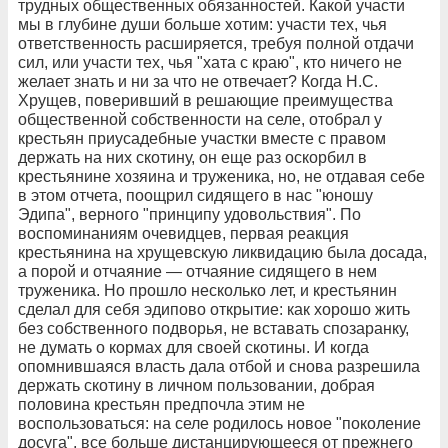
трудных общественных обязанностей. Какой участи
мы в глубине души больше хотим: участи тех, чья
ответственность расширяется, требуя полной отдачи
сил, или участи тех, чья "хата с краю", кто ничего не
желает знать и ни за что не отвечает? Когда Н.С.
Хрущев, поверивший в решающие преимущества
общественной собственности на селе, отобрал у
крестьян приусадебные участки вместе с правом
держать на них скотину, он еще раз оскорбил в
крестьянине хозяина и труженика, но, не отдавая себе
в этом отчета, поощрил сидящего в нас "юношу
Эдипа", верного "принципу удовольствия". По
воспоминаниям очевидцев, первая реакция
крестьянина на хрущевскую ликвидацию была досада,
а порой и отчаяние — отчаяние сидящего в нем
труженика. Но прошло несколько лет, и крестьянин
сделал для себя эдипово открытие: как хорошо жить
без собственного подворья, не вставать спозаранку,
не думать о кормах для своей скотины. И когда
опомнившаяся власть дала отбой и снова разрешила
держать скотину в личном пользовании, добрая
половина крестьян предпочла этим не
воспользоваться: на селе родилось новое "поколение
досуга", все больше дистанцирующееся от прежнего