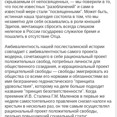
скрываемым от непосвященных, — мы поверили в то,
что после известных "разоблачений" и сами в
известной мере стали "посвященными". Может быть,
истинная наша трагедия состояла в том, что мы
незаметно для себя осваивались в роли юношей
Эдипов, мечтающих сбросить всегда слишком
нелегкое в России государево служилое бремя и
пошалить в отсутствие Отца.
Амбивалентность нашей послесталинской истории
совпадает с амбивалентностью самого проекта
модерна, сочетающего в себе рациональный проект
положительных свобод, потребных личности для
общественного созидания, и иррациональный проект
отрицательной свободы — свободы эмигрировать из
общества со всеми его нормами и обязанностями во
имя безгранично гедонистического "принципа
удовольствия", которому на деле больше подходит
название "принцип безответственности". Когда
преемник И.В. Сталина Г.М. Маленков в первые же
недели самостоятельного правления снизил налоги на
крестьян в несколько раз, он тем самым осуществлял
рациональный проект положительной свободы,
реально повышающий социальный статус