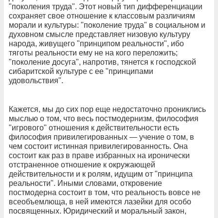
"поколения труда". Этот новый тип дифференциации
сохраняет свое отношение к классовым различиям
морали и культуры: "поколение труда" в социальном и
духовном смысле представляет низовую культуру
народа, живущего "принципом реальности", ибо
тяготы реальности ему не на кого переложить;
"поколение досуга", напротив, тянется к господской
сибаритской культуре с ее "принципами
удовольствия".
Кажется, мы до сих пор еще недостаточно прониклись
мыслью о том, что весь постмодернизм, философия
"игрового" отношения к действительности есть
философия привилегированных — учение о том, в
чем состоит истинная привилегированность. Она
состоит как раз в праве избранных на иронически
отстраненное отношение к окружающей
действительности и к ролям, идущим от "принципа
реальности". Иными словами, откровение
постмодерна состоит в том, что реальность вовсе не
всеобъемлюща, в ней имеются лазейки для особо
посвященных. Юридический и моральный закон,