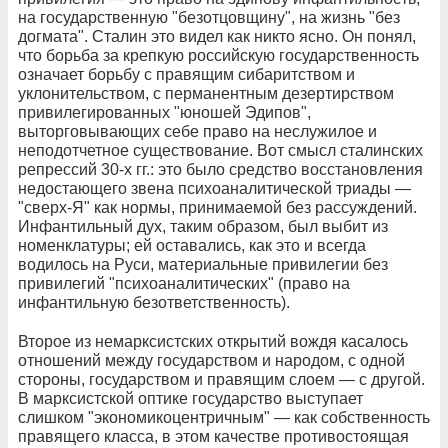
на государственную "безотцовщину", на жизнь "без
догмата". Сталин это видел как никто ясно. Он понял,
что борьба за крепкую российскую государственность
означает борьбу с правящим сибаритством и
уклонительством, с перманентным дезертирством
привилегированных "юношей Эдипов",
выторговывающих себе право на неслужилое и
неподотчетное существование. Вот смысл сталинских
репрессий 30-х гг.: это было средство восстановления
недостающего звена психоаналитической триады —
"сверх-Я" как нормы, принимаемой без рассуждений.
Инфантильный дух, таким образом, был выбит из
номенклатуры; ей оставались, как это и всегда
водилось на Руси, материальные привилегии без
привилегий "психоаналитических" (право на
инфантильную безответственность).
Второе из немарксистских открытий вождя касалось
отношений между государством и народом, с одной
стороны, государством и правящим слоем — с другой.
В марксистской оптике государство выступает
слишком "экономикоцентричным" — как собственность
правящего класса, в этом качестве противостоящая