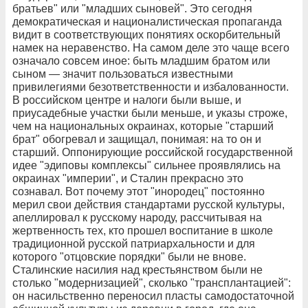
братьев" или "младших сыновей". Это сегодня
демократическая и националистическая пропаганда
видит в соответствующих понятиях оскорбительный
намек на неравенство. На самом деле это чаще всего
означало совсем иное: быть младшим братом или
сыном — значит пользоваться известными
привилегиями безответственности и избалованности.
В российском центре и налоги были выше, и
приусадебные участки были меньше, и указы строже,
чем на национальных окраинах, которые "старший
брат" обогревал и защищал, понимая: на то он и
старший. Оппонирующие российской государственной
идее "эдиповы комплексы" сильнее проявлялись на
окраинах "империи", и Сталин прекрасно это
сознавал. Вот почему этот "инородец" постоянно
мерил свои действия стандартами русской культуры,
апеллировал к русскому народу, рассчитывая на
жертвенность тех, кто прошел воспитание в школе
традиционной русской патриархальности и для
которого "отцовские порядки" были не внове.
Сталинские насилия над крестьянством были не
столько "модернизацией", сколько "трансплантацией":
он насильственно переносил пласты самодостаточной