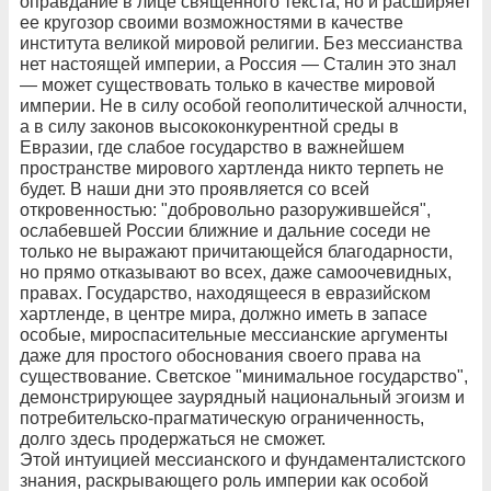
оправдание в лице священного текста, но и расширяет
ее кругозор своими возможностями в качестве
института великой мировой религии. Без мессианства
нет настоящей империи, а Россия — Сталин это знал
— может существовать только в качестве мировой
империи. Не в силу особой геополитической алчности,
а в силу законов высококонкурентной среды в
Евразии, где слабое государство в важнейшем
пространстве мирового хартленда никто терпеть не
будет. В наши дни это проявляется со всей
откровенностью: "добровольно разоружившейся",
ослабевшей России ближние и дальние соседи не
только не выражают причитающейся благодарности,
но прямо отказывают во всех, даже самоочевидных,
правах. Государство, находящееся в евразийском
хартленде, в центре мира, должно иметь в запасе
особые, мироспасительные мессианские аргументы
даже для простого обоснования своего права на
существование. Светское "минимальное государство",
демонстрирующее заурядный национальный эгоизм и
потребительско-прагматическую ограниченность,
долго здесь продержаться не сможет.
Этой интуицией мессианского и фундаменталистского
знания, раскрывающего роль империи как особой