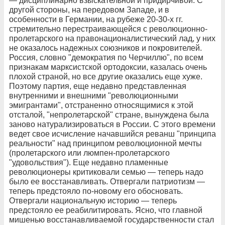
— дисциплинарно взыскательной и придирчивой. С
другой стороны, на передовом Западе, и в
особенности в Германии, на рубеже 20-30-х гг.
стремительно перестраивающейся с революционно-
пролетарского на правонационалистический лад, у них
не оказалось надежных союзников и покровителей.
Россия, словно "демократия по Черчиллю", по всем
признакам марксистской ортодоксии, казалась очень
плохой страной, но все другие оказались еще хуже.
Поэтому партия, еще недавно представленная
внутренними и внешними "революционными
эмигрантами", отстраненно относящимися к этой
отсталой, "непролетарской" стране, вынуждена была
заново натурализироваться в России. С этого времени
ведет свое исчисление начавшийся реванш "принципа
реальности" над принципом революционной мечты
(пролетарского или люмпен-пролетарского
"удовольствия"). Еще недавно пламенные
революционеры критиковали семью — теперь надо
было ее восстанавливать. Отвергали патриотизм —
теперь предстояло по-новому его обосновать.
Отвергали национальную историю — теперь
предстояло ее реабилитировать. Ясно, что главной
мишенью восстанавливаемой государственности стал