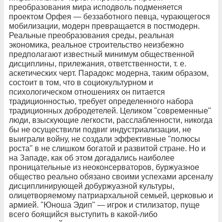
преобразования мира исподволь подменяется
проектом Орфея — беззаботного певца, чурающегося
мобилизации, модерн превращается в постмодерн.
Реальные преобразования среды, реальная
экономика, реальное строительство неизбежно
предполагают известный минимум общественной
дисциплины, прилежания, ответственности, т. е.
аскетических черт. Парадокс модерна, таким образом,
состоит в том, что в социокультурном и
психологическом отношениях он питается
традиционностью, требует определенного набора
традиционных добродетелей. Целиком "современные"
люди, взыскующие легкости, расслабленности, никогда
бы не осуществили подвиг индустриализации, не
выиграли войну, не создали эффективные "полюсы
роста" в не слишком богатой и развитой стране. Но и
на Западе, как об этом догадались наиболее
проницательные из неоконсерваторов, буржуазное
общество реально обязано своими успехами арсеналу
дисциплинирующей добуржуазной культуры,
олицетворяемому патриархальной семьей, церковью и
армией. "Юноша Эдип" — игрок и стилизатор, пуще
всего боящийся выступить в какой-либо