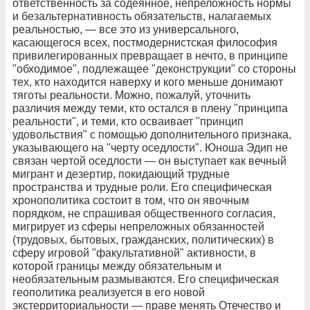
ответственность за содеянное, непреложность нормы
и безальтернативность обязательств, налагаемых
реальностью, — все это из универсального,
касающегося всех, постмодернистская философия
привилегированных превращает в нечто, в принципе
"обходимое", подлежащее "деконструкции" со стороны
тех, кто находится наверху и кого меньше донимают
тяготы реальности. Можно, пожалуй, уточнить
различия между теми, кто остался в плену "принципа
реальности", и теми, кто осваивает "принцип
удовольствия" с помощью дополнительного признака,
указывающего на "черту оседлости". Юноша Эдип не
связан чертой оседлости — он выступает как вечный
мигрант и дезертир, покидающий трудные
пространства и трудные роли. Его специфическая
хронополитика состоит в том, что он явочным
порядком, не спрашивая общественного согласия,
мигрирует из сферы непреложных обязанностей
(трудовых, бытовых, гражданских, политических) в
сферу игровой "факультативной" активности, в
которой границы между обязательным и
необязательным размываются. Его специфическая
геополитика реализуется в его новой
экстерриториальности — праве менять Отечество и