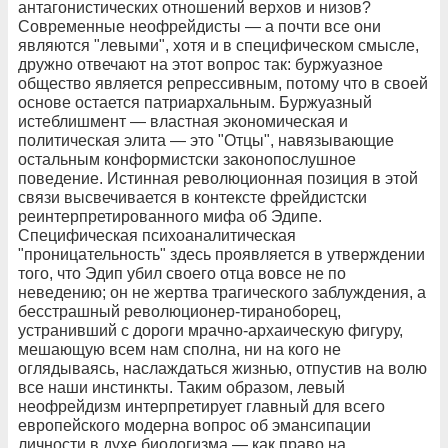
антагонистических отношений верхов и низов?
Современные неофрейдисты — а почти все они
являются "левыми", хотя и в специфическом смысле,
дружно отвечают на этот вопрос так: буржуазное
общество является репрессивным, потому что в своей
основе остается патриархальным. Буржуазный
истеблишмент — властная экономическая и
политическая элита — это "Отцы", навязывающие
остальным конформистски законопослушное
поведение. Истинная революционная позиция в этой
связи высвечивается в контексте фрейдистски
реинтерпретированного мифа об Эдипе.
Специфическая психоаналитическая
"проницательность" здесь проявляется в утверждении
того, что Эдип убил своего отца вовсе не по
неведению; он не жертва трагического заблуждения, а
бесстрашный революционер-тираноборец,
устранивший с дороги мрачно-архаическую фигуру,
мешающую всем нам сполна, ни на кого не
оглядываясь, наслаждаться жизнью, отпустив на волю
все наши инстинкты. Таким образом, левый
неофрейдизм интерпретирует главный для всего
европейского модерна вопрос об эмансипации
личности в духе биологизма — как право на