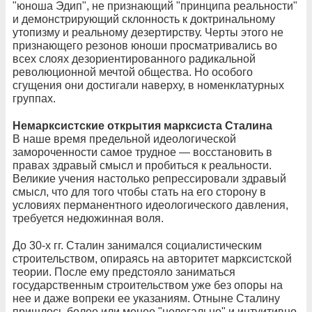
"юноша Эдип", не признающий "принципа реальности"
и демонстрирующий склонность к доктринальному
утопизму и реальному дезертирству. Черты этого не
признающего резонов юноши просматривались во
всех слоях дезориентированного радикальной
революционной мечтой общества. Но особого
сгущения они достигали наверху, в номенклатурных
группах.
Немарксистские открытия марксиста Сталина
В наше время предельной идеологической
замороченности самое трудное — восстановить в
правах здравый смысл и пробиться к реальности.
Великие учения настолько репрессировали здравый
смысл, что для того чтобы стать на его сторону в
условиях перманентного идеологического давления,
требуется недюжинная воля.
До 30-х гг. Сталин занимался социалистическим
строительством, опираясь на авторитет марксистской
теории. После ему предстояло заниматься
государственным строительством уже без опоры на
нее и даже вопреки ее указаниям. Отныне Сталину
пришлось более или менее "нелегально" и интуитивно