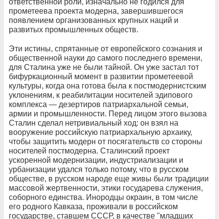
ответственной роли, изначально не годился для
прометеева проекта модерна, завершившегося
появлением организованных крупных наций и
развитых промышленных обществ.
Эти истины, спрятанные от европейского сознания и
общественной науки до самого последнего времени,
для Сталина уже не были тайной. Он уже застал тот
бифуркационный момент в развитии прометеевой
культуры, когда она готова была к постмодернистским
уклонениям, к реабилитации носителей эдипового
комплекса — дезертиров патриархальной семьи,
армии и промышленности. Перед лицом этого вызова
Сталин сделал нетривиальный ход: он взял на
вооружение российскую патриархальную архаику,
чтобы защитить модерн от посягательств со стороны
носителей постмодерна. Сталинский проект
ускоренной модернизации, индустриализации и
урбанизации удался только потому, что в русском
обществе, в русском народе еще живы были традиции
массовой жертвенности, этики государева служения,
соборного единства. Инородцы окраин, в том числе
его родного Кавказа, проживали в российском
государстве, ставшем СССР, в качестве "младших