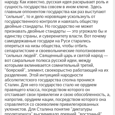
народу. Как известно, русская идея раскрывает роль и
сущность государства совсем в ином ключе. Здесь
главным оппонентом государства как раз выступают
"сильные", то и дело норовящие ускользнуть от
государственного контроля и навязать обществу
двойные стандарты. Но государство не может
признавать двойные стандарты — это угрожало бы и
единству страны, и суверенитету власти. Вот почему
самодержавные государи на Руси старались
опереться на низы общества, чтобы отбить
сепаратистские и своевольнические поползновения
"сильных людей". Священный царь и святой народ —
вот сакральные полюса русской идеи, между
которыми вклинивается сомнительный третий,
"боярский", элемент, своекорыстно работающий на их
разделение. Этой интуицией народности
абсолютистского государства сполна проникся
Сталин. Для него государство стало не орудием
правящего класса, посредством которого он
отстаивает свои привилегии и свою обособленность, а,
напротив, орудием нации, посредством которого она
справляется со своеволием привилегированных
уклонистов. Для Сталина понятие "диктатуры
пролетариата" высвечивало древний, "восточный"