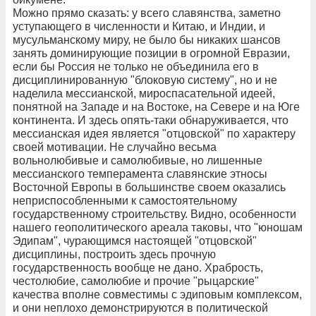
Можно прямо сказать: у всего славянства, заметно
уступающего в численности и Китаю, и Индии, и
мусульманскому миру, не было бы никаких шансов
занять доминирующие позиции в огромной Евразии,
если бы Россия не только не объединила его в
дисциплинированную "блоковую систему", но и не
наделила мессианской, мироспасательной идеей,
понятной на Западе и на Востоке, на Севере и на Юге
континента. И здесь опять-таки обнаруживается, что
мессианская идея является "отцовской" по характеру
своей мотивации. Не случайно весьма
вольнолюбивые и самолюбивые, но лишенные
мессианского темперамента славянские этносы
Восточной Европы в большинстве своем оказались
неприспособленными к самостоятельному
государственному строительству. Видно, особенности
нашего геополитического ареала таковы, что "юношам
Эдипам", чурающимся настоящей "отцовской"
дисциплины, построить здесь прочную
государственность вообще не дано. Храбрость,
честолюбие, самолюбие и прочие "рыцарские"
качества вполне совместимы с эдиповым комплексом,
и они неплохо демонстрируются в политической