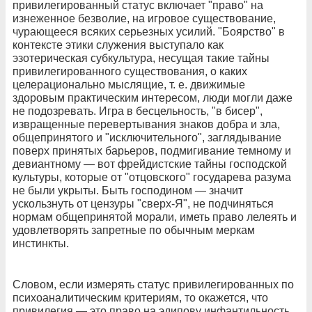
привилегированный статус включает "право" на
изнеженное безволие, на игровое существование,
чурающееся всяких серьезных усилий. "Боярство" в
контексте этики служения выступало как
эзотерическая субкультура, несущая такие тайны
привилегированного существования, о каких
целерационально мыслящие, т. е. движимые
здоровым практическим интересом, люди могли даже
не подозревать. Игра в бесцельность, "в бисер",
извращенные перевертывания знаков добра и зла,
общепринятого и "исключительного", заглядывание
поверх принятых барьеров, подмигивание темному и
девиантному — вот фрейдистские тайны господской
культуры, которые от "отцовского" государева разума
не были укрыты. Быть господином — значит
ускользнуть от цензуры "сверх-Я", не подчиняться
нормам общепринятой морали, иметь право лелеять и
удовлетворять запретные по обычным меркам
инстинкты.
Словом, если измерять статус привилегированных по
психоаналитическим критериям, то окажется, что
привилегия — это право на эдипову инфантильность,