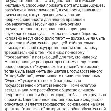
государственность — это единственная в России
инстанция, способная призвать к ответу. Еще Хрущев,
разоблачая "культ личности", в сущности, занимался
ничем иным, как утверждением гарантии
неприкосновенности для членов правящей
номенклатуры. Неусыпная и неумолимая
государственность, основанная на принципе
служилого консенсуса — когда все слои общества
исправно несут свою долю тягот — должна была быть
заменена избирательно щадящей, избирательно
снисходительной государственностью: по-старому
требовательной к тем, кто внизу, по-новому
"толерантной" и потакающей для тех, кто наверху.
Наши правящие реформаторы потому ведут свою
родословную от "хрущевской оттепели", что именно
тогда была выдвинута инициатива государственного
"отцеубийства", позволившего привилегированным
"Эдипам" уходить от всякой национально-
государственной ответственности. Номенклатура
всегда знала, что российское общество слишком
неорганизованно и беспомощно, чтобы с него реально
спросить. Единственной инстанцией, кого следовало
опасаться, является государство, основанное на базе
крепкого "отцовского" авторитета и общеобязательной