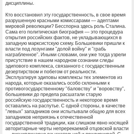
дисциплины.
Кто восстановил эту государственность, в свое время
разрушенную красными комиссарами — адептами
мировой революции? Бесспорна здесь роль Сталина.
Сама его политическая биография — это процедура
открытия российских фактов, не укладывающихся в
западную марксистскую схему. Большевики пришли к
власти под лозунгами "долой войну" и "грабь
награбленное". Иными словами, они уже тогда узрели
присутствие в нашем народном сознании следы
эдипового комплекса, связанного с государственным
дезертирством и побегом от реальности.
Эксплуатируя эдиповы комплексы тех элементов из
народа, которые оказались особо склонными к
противогосударственному "баловству" и "воровству",
большевики до предела расшатали старую
российскую государственность и некоторое время
оставались на распутье. С одной стороны, в качестве
"левых" западников они испытывали общую для всех
западников неприязнь к отечественной
государственной традиции, как слишком явно носящей
авторитарные черты непререкаемой отцовской власти