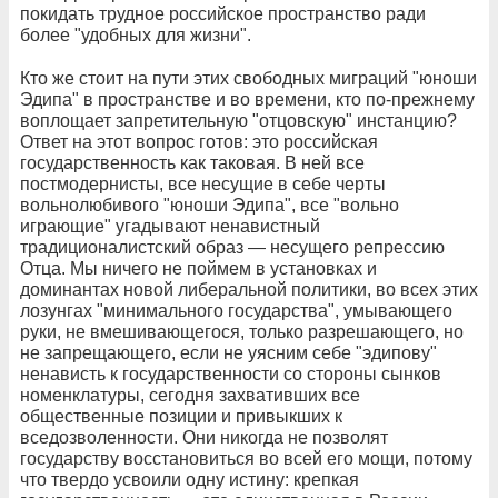
покидать трудное российское пространство ради
более "удобных для жизни".
Кто же стоит на пути этих свободных миграций "юноши
Эдипа" в пространстве и во времени, кто по-прежнему
воплощает запретительную "отцовскую" инстанцию?
Ответ на этот вопрос готов: это российская
государственность как таковая. В ней все
постмодернисты, все несущие в себе черты
вольнолюбивого "юноши Эдипа", все "вольно
играющие" угадывают ненавистный
традиционалистский образ — несущего репрессию
Отца. Мы ничего не поймем в установках и
доминантах новой либеральной политики, во всех этих
лозунгах "минимального государства", умывающего
руки, не вмешивающегося, только разрешающего, но
не запрещающего, если не уясним себе "эдипову"
ненависть к государственности со стороны сынков
номенклатуры, сегодня захвативших все
общественные позиции и привыкших к
вседозволенности. Они никогда не позволят
государству восстановиться во всей его мощи, потому
что твердо усвоили одну истину: крепкая