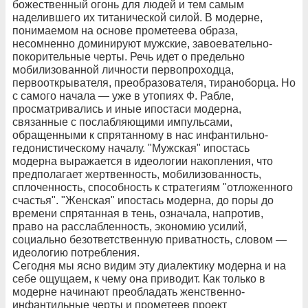
божественный огонь для людей и тем самым
наделившего их титанической силой. В модерне,
понимаемом на основе прометеева образа,
несомненно доминируют мужские, завоевательно-
покорительные черты. Речь идет о предельно
мобилизованной личности первопроходца,
первооткрывателя, преобразователя, тираноборца. Но
с самого начала — уже в утопиях Ф. Рабле,
просматривались и иные ипостаси модерна,
связанные с послабляющими импульсами,
обращенными к спрятанному в нас инфантильно-
гедонистическому началу. "Мужская" ипостась
модерна выражается в идеологии накопления, что
предполагает жертвенность, мобилизованность,
сплоченность, способность к стратегиям "отложенного
счастья". "Женская" ипостась модерна, до поры до
времени спрятанная в тень, означала, напротив,
право на расслабленность, экономию усилий,
социально безответственную приватность, словом —
идеологию потребления.
Сегодня мы ясно видим эту диалектику модерна и на
себе ощущаем, к чему она приводит. Как только в
модерне начинают преобладать женственно-
инфантильные черты и прометеев проект