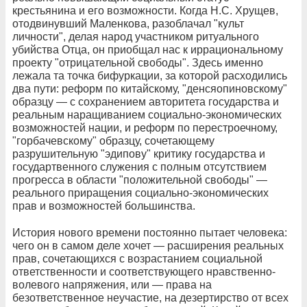
крестьянина и его возможности. Когда Н.С. Хрущев,
отодвинувший Маленкова, разоблачал "культ
личности", делая народ участником ритуального
убийства Отца, он приобщал нас к иррациональному
проекту "отрицательной свободы". Здесь именно
лежала та точка бифуркации, за которой расходились
два пути: реформ по китайскому, "денсяопиновскому"
образцу — с сохранением авторитета государства и
реальным наращиванием социально-экономических
возможностей нации, и реформ по перестроечному,
"горбачевскому" образцу, сочетающему
разрушительную "эдипову" критику государства и
государтвенного служения с полным отсутствием
прогресса в области "положительной свободы" —
реального приращения социально-экономических
прав и возможностей большинства.
История нового времени постоянно пытает человека:
чего он в самом деле хочет — расширения реальных
прав, сочетающихся с возрастанием социальной
ответственности и соответствующего нравственно-
волевого напряжения, или — права на
безответственное неучастие, на дезертирство от всех