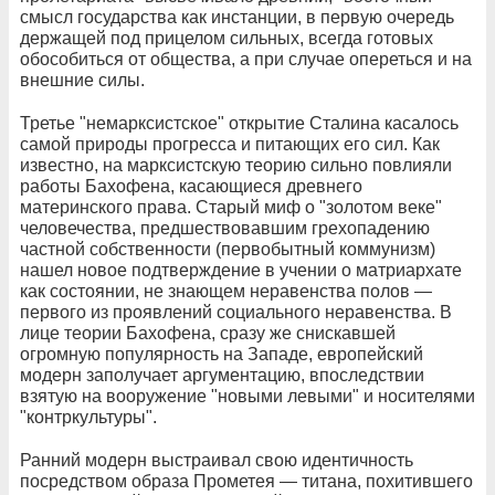
смысл государства как инстанции, в первую очередь
держащей под прицелом сильных, всегда готовых
обособиться от общества, а при случае опереться и на
внешние силы.
Третье "немарксистское" открытие Сталина касалось
самой природы прогресса и питающих его сил. Как
известно, на марксистскую теорию сильно повлияли
работы Бахофена, касающиеся древнего
материнского права. Старый миф о "золотом веке"
человечества, предшествовавшим грехопадению
частной собственности (первобытный коммунизм)
нашел новое подтверждение в учении о матриархате
как состоянии, не знающем неравенства полов —
первого из проявлений социального неравенства. В
лице теории Бахофена, сразу же снискавшей
огромную популярность на Западе, европейский
модерн заполучает аргументацию, впоследствии
взятую на вооружение "новыми левыми" и носителями
"контркультуры".
Ранний модерн выстраивал свою идентичность
посредством образа Прометея — титана, похитившего