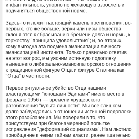
инфантильность, упорно не желающую взрослеть и
подчиняться общественной норме.
Здесь-то и лежит настоящий камень преткновения: во-
первых, кто же больше, верхи или низы общества,
склоняются к сбрасыванию бремени долга и нормы, к
торжеству "принципа удовольствия"; и, во-вторых,
кому выгодна эта подмена эмансипации личности
эмансипацией инстинкта. Только правильно ответив
на этот вопрос, мы уясним истинную подоплеку
нынешнего либерально-эмансипаторского отношения
к традиционной фигуре Отца и фигуре Сталина как
"Отца" в частности.
Первое ритуальное убийство Отца нашими
властвующими "юношами Эдипами" имело место в
феврале 1956 г — времени хрущевского
разоблачения "культа личности". Мы все слишком
долго заблуждались в отношении истинной подоплеки
этого разоблачения. Мы поверили в то, что
присутствуем при благонамеренной попытке
исправления "деформаций социализма". Нам льстило
приобщение к неким тайнам власти, ранее тщательно