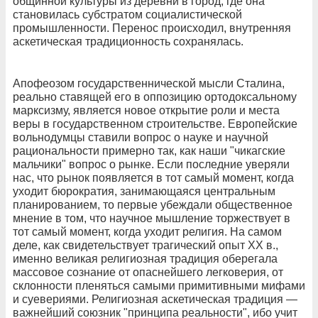
общинной культуры из деревни в город, где она
становилась субстратом социалистической
промышленности. Перенос происходил, внутренняя
аскетическая традиционность сохранялась.
Апофеозом государственнической мысли Сталина,
реально ставящей его в оппозицию ортодоксальному
марксизму, является новое открытие роли и места
веры в государственном строительстве. Европейские
вольнодумцы ставили вопрос о науке и научной
рациональности примерно так, как наши "чикагские
мальчики" вопрос о рынке. Если последние уверяли
нас, что рынок появляется в тот самый момент, когда
уходит бюрократия, занимающаяся центральным
планированием, то первые убеждали общественное
мнение в том, что научное мышление торжествует в
тот самый момент, когда уходит религия. На самом
деле, как свидетельствует трагический опыт XX в.,
именно великая религиозная традиция оберегала
массовое сознание от опаснейшего легковерия, от
склонности пленяться самыми примитивными мифами
и суевериями. Религиозная аскетическая традиция —
важнейший союзник "принципа реальности", ибо учит