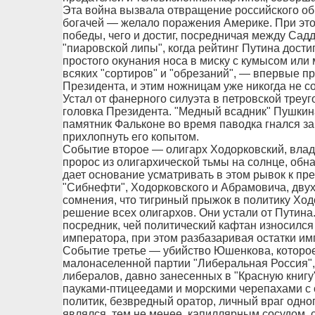
Эта война вызвала отвращение российского об
богачей — желало поражения Америке. При эт
победы, чего и достиг, посредничая между Сад
"пиаровской липы", когда рейтинг Путина дости
простого окунания носа в миску с кумысом или
всяких "сортиров" и "обрезаний", — впервые 
Президента, и этим ножницам уже никогда не со
Устал от фанерного силуэта в петровской треуг
головка Президента. "Медный всадник" Пушкин
памятник Фальконе во время паводка гнался з
прихлопнуть его копытом.
Событие второе — олигарх Ходорковский, влад
пророс из олигархической тьмы на солнце, обн
дает основание усматривать в этом рывок к пр
"Сибнефти", Ходорковского и Абрамовича, двух 
сомнения, что тигриный прыжок в политику Ход
решение всех олигархов. Они устали от Путин
посредник, чей политический кафтан износился 
императора, при этом разбазаривая остатки им
Событие третье — убийство Юшенкова, которое,
малонаселенной партии "Либеральная Россия", 
либералов, давно занесенных в "Красную книгу
пауками-птицеедами и морскими черепахами с 
политик, безвредный оратор, личный враг одно
являлся, тем не менее, капиллярным сосудом,