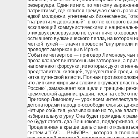
резервуара. Один из них, по меткому выражен
патриотизм", где копится гремучая смесь разо
едкой молодежи, угнетаемых бизнесменов, "отв
"патриотизм державный", в котле которого вар
вскипающий коммунистическими и национальны
этих двух резервуаров не сулит ничего хороше
остывшего вулканического пепла, на котором ни
меткой пулей — значит провести "внутриполити
проводят американцы в Ираке.
Событие четвертое — приговор Лимонову, чьи 
проза клацает винтовочными затворами, а при
напоминают форсунки, из которых дуют огненн
представитель кипящей, турбулентной среды, 
катка путинской власти. Полная противоположн
что липкими жирными слоями окружает властны
Россию", замазывает все щели и трещины режим
кремлевской администрации, неся на себе отп
Приговор Лимонову — урок всем интеллектуал
детонаторами народно-освободительных движе
Четыре события, указывающие на то, как влас
избирательную урну. Она будет громадных разм
ее будут стоять два Вешнякова, поддерживая, к
Проделанная в крыше щель станет открываться
системы "ГАС — ВЫБОРЫ", которая, в свою оче