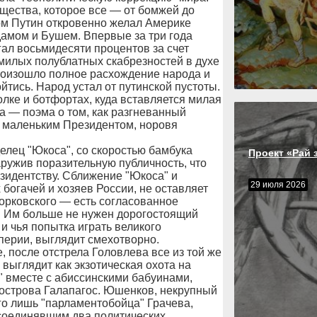
щества, которое все — от бомжей до
ом Путин откровенно желал Америке
дамом и Бушем. Впервые за три года
гал восьмидесяти процентов за счет
 милых полублатных скабрезностей в духе
произошло полное расхождение народа и
йтись. Народ устал от путинской пустоты.
олке и ботфортах, куда вставляется милая
а — поэма о том, как разгневанный
а маленьким Президентом, норовя
елец "Юкоса", со скоростью бамбука
Проект «Рай 
аружив поразительную публичность, что
езидентству. Сближение "Юкоса" и
29 июля 2026
богачей и хозяев России, не оставляет
орковского — есть согласованное
а. Им больше не нужен дорогостоящий
и чья попытка играть великого
перии, выглядит смехотворно.
 после отстрела Головлева все из той же
выглядит как экзотическая охота на
" вместе с абиссинскими бабуинами,
острова Галапагос. Юшенков, некрупный
го лишь "парламентобойца" Грачева,
 соединявшим два политических