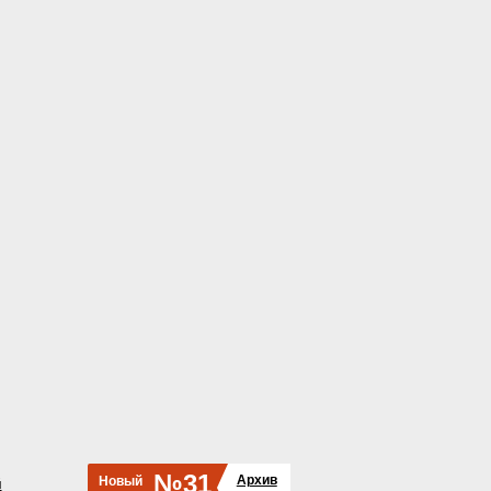
№31
Архив
Новый
й