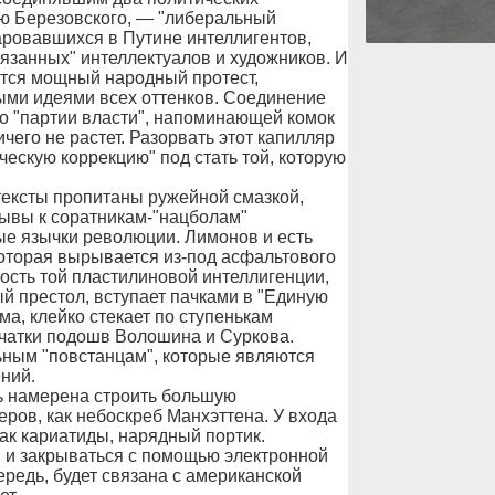
ию Березовского, — "либеральный
чаровавшихся в Путине интеллигентов,
язанных" интеллектуалов и художников. И
ится мощный народный протест,
ми идеями всех оттенков. Соединение
го "партии власти", напоминающей комок
чего не растет. Разорвать этот капилляр
ческую коррекцию" под стать той, которую
тексты пропитаны ружейной смазкой,
зывы к соратникам-"нацболам"
ые язычки революции. Лимонов и есть
которая вырывается из-под асфальтового
ость той пластилиновой интеллигенции,
й престол, вступает пачками в "Единую
а, клейко стекает по ступенькам
ечатки подошв Волошина и Суркова.
ьным "повстанцам", которые являются
ний.
ть намерена строить большую
еров, как небоскреб Манхэттена. У входа
ак кариатиды, нарядный портик.
 и закрываться с помощью электронной
редь, будет связана с американской