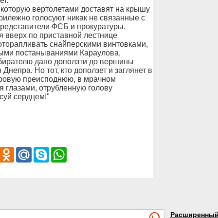
ет.
 которую вертолетами доставят на крышу
прилежно голосуют никак не связанные с
представители ФСБ и прокуратуры.
я вверх по приставной лестнице
оторапливать снайперскими винтовками,
ыми постанываниями Караулова,
бирателю дано доползти до вершины
Днепра. Но тот, кто доползет и заглянет в
гровую преисподнюю, в мрачном
 глазами, отрубленную голову
суй сердцем!"
iber
Odnoklassniki
Mail.Ru
Skype
WhatsApp
Расширенны