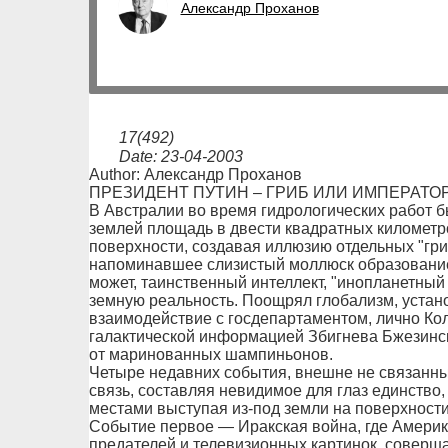
Александр Проханов
17(492)
Date: 23-04-2003
Author: Александр Проханов
ПРЕЗИДЕНТ ПУТИН – ГРИБ ИЛИ ИМПЕРАТО
В Австралии во время гидрологических работ 
землей площадь в двести квадратных километр
поверхности, создавая иллюзию отдельных "гриб
напоминавшее слизистый моллюск образование
может, таинственный интеллект, "инопланетный
земную реальность. Поощрял глобализм, устан
взаимодействие с госдепартаментом, лично Ко
галактической информацией Збигнева Бжезинск
от маринованных шампиньонов.
Четыре недавних события, внешне не связанны
связь, составляя невидимое для глаз единство
местами выступая из-под земли на поверхности
Событие первое — Иракская война, где Америк
предателей и телевизионных картинок, соверш