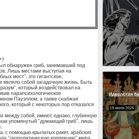
Р?
был обнаружен гриб, занимавший под
ов. Лишь местами выступая на
ных мест", это гигантское,
 являло собой загадочную жизнь. Быть
 разум", который воздействовал на
овив парапсихологическое
Идеология б
лином Пауэллом, а также снабжая
ого, который с некоторых пор отказался
19 июля 2026
х между собой, имеют, однако, глубинную
, как упомянутый "думающий гриб", лишь
.
а, с помощью крылатых ракет, арабских
ала "геополитическую коррекцию" мира.