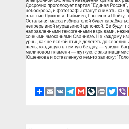
электронной системой наведения крылатых рак
Досрочно проголосует партия "Единая Россия",
небоскреба, и фотографы станут снимать, как 
властью Лужков и Шаймиев, Грызлов и Шойгу, 
Остальная масса избирателей будет карабкатьс
непрерывной муравьиной цепочкой. Ее будут п
направленными гексогенными взрывами, нежн
сочными чмоканьями Сванидзе. Не каждому из
урны, как не всякой птице долететь до середины 
щель, уходящую в темную бездну, — увидит ба
малиновом пламени — жуткую, с закатившимися
Юшенкова и оставленную кем-то записку: "Голо
Ресурс
Email
VK
Telegram
Gmail
LiveJournal
Print
Twitter
V