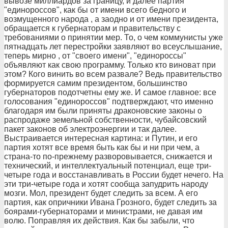
вывозе миллиардов за границу, и далее партия
"единороссов", как бы от имени всего бедного и
возмущенного народа , а заодно и от имени президента,
обращается к губернаторам и правительству с
требованиями о принятии мер. То, о чем коммунисты уже
пятнадцать лет перестройки заявляют во всеуслышание,
теперь мирно , от "своего имени", "единороссы"
объявляют как свою программу. Только кто виноват при
этом? Кого винить во всем развале? Ведь правительство
формируется самим президентом, большинство
губернаторов подотчетны ему же. И самое главное: все
голосования "единороссов" подтверждают, что именно
благодаря им были приняты драконовские законы о
распродаже земельной собственности, чубайсовский
пакет законов об электроэнергии и так далее.
Выстраивается интересная картина: и Путин, и его
партия хотят все время быть как бы и ни при чем, а
страна-то по-прежнему разворовывается, снижается и
технический, и интеллектуальный потенциал, еще три-
четыре года и восстанавливать в России будет нечего. На
эти три-четыре года и хотят сообща запудрить народу
мозги. Мол, президент будет следить за всем. А его
партия, как опричники Ивана Грозного, будет следить за
боярами-губернаторами и министрами, не давая им
волю. Поправляя их действия. Как бы забыли, что