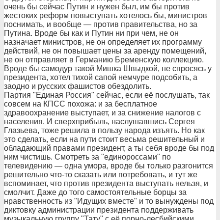
очень бы сейчас Путин и нужен был, им бы против
жестоких реформ повыступать хотелось бы, министров
поснимать, и вообще — против правительства, но за
Путина. Вроде бы как и Путин ни при чем, не он
назначает министров, не он определяет их программу
действий, не он повышает цены за аренду помещений,
не он отправляет в Германию Бременскую коллекцию.
Вроде бы самодур такой Мишка Швыдкой, не спросясь у
президента, хотел тихой сапой немчуре подсобить, а
заодно и русских фашистов обездолить.
Партия "Единая Россия" сейчас, если её послушать, так
совсем на КПСС похожа: и за бесплатное
здравоохранение выступает, и за снижение налогов с
населения. И сверхприбыль, наслушавшись Сергея
Глазьева, тоже решила в пользу народа изъять. Но как
это сделать, если на пути стоит весьма решительный и
обладающий правами президент, а ты себя вроде бы под
ним чистишь. Смотреть за "единороссами" по
телевидению — одна умора, вроде бы только разгонится
решительно что-то сказать или потребовать, и тут же
вспоминает, что против президента выступать нельзя, и
смолчит. Даже до того самостоятельные борцы за
нравственность из "Идущих вместе" и то вынуждены под
диктовку администрации президента поддерживать
музыкальную группу "Тату" с её порно-лесбийскими