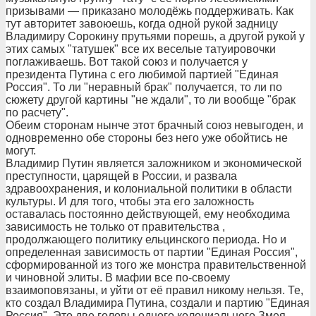
призывами — приказано молодёжь поддерживать. Как
тут авторитет завоюешь, когда одной рукой задницу
Владимиру Сорокину прутьями порешь, а другой рукой у
этих самых "татушек" все их веселые татуировочки
поглаживаешь. Вот такой союз и получается у
президента Путина с его любимой партией "Единая
Россия". То ли "неравный брак" получается, то ли по
сюжету другой картины "не ждали", то ли вообще "брак
по расчету".
Обеим сторонам нынче этот брачный союз невыгоден, и
одновременно обе стороны без него уже обойтись не
могут.
Владимир Путин является заложником и экономической
преступности, царящей в России, и развала
здравоохранения, и колониальной политики в области
культуры. И для того, чтобы эта его заложность
оставалась постоянно действующей, ему необходима
зависимость не только от правительства ,
продолжающего политику ельцинского периода. Но и
определенная зависимость от партии "Единая Россия",
сформированной из того же монстра правительственной
и чиновной элиты. В мафии все по-своему
взаимоповязаны, и уйти от её правил никому нельзя. Те,
кто создал Владимира Путина, создали и партию "Единая
Россия". Это две головы одного колониального Змея