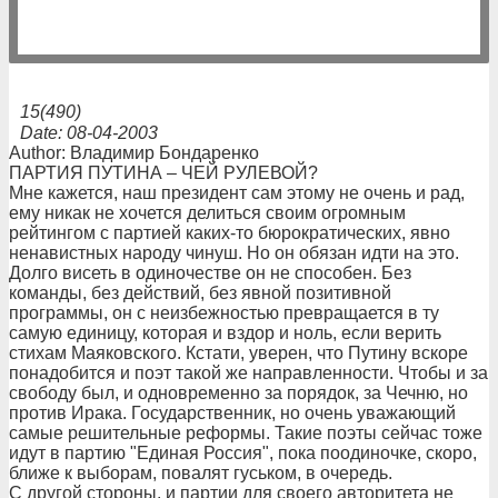
15(490)
Date: 08-04-2003
Author: Владимир Бондаренко
ПАРТИЯ ПУТИНА – ЧЕЙ РУЛЕВОЙ?
Мне кажется, наш президент сам этому не очень и рад,
ему никак не хочется делиться своим огромным
рейтингом с партией каких-то бюрократических, явно
ненавистных народу чинуш. Но он обязан идти на это.
Долго висеть в одиночестве он не способен. Без
команды, без действий, без явной позитивной
программы, он с неизбежностью превращается в ту
самую единицу, которая и вздор и ноль, если верить
стихам Маяковского. Кстати, уверен, что Путину вскоре
понадобится и поэт такой же направленности. Чтобы и за
свободу был, и одновременно за порядок, за Чечню, но
против Ирака. Государственник, но очень уважающий
самые решительные реформы. Такие поэты сейчас тоже
идут в партию "Единая Россия", пока поодиночке, скоро,
ближе к выборам, повалят гуськом, в очередь.
С другой стороны, и партии для своего авторитета не