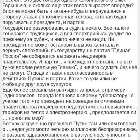
Горыныча, и сколько еще этих голов вырастет впереди?
Вполне может быть и какая-нибудь отвернувшаяся в
сторону этакая оппозинионная голова, которая будет
поругивать и президента, и партию.
Государство разворовали, а судить некого. Все налоги
собирают с трудящихся, а вся сверхприбыль уходит по-
прежнему за рубеж, и никто ничего не видит. Ни
президент не может остановить вывоз капитала и
вернуть сверхприбыль государству, ни партия "Единая
Россия" не собирается выражать недоверие
правительству. И партия , и президент повязаны на все
ту же вполне реальную "семью", и ничего сделать без неё
не смогут. Отсюда и такая несогласованность в
действиях Путина и партии. Какие-то ухмылки не
любящих друг друга супругов.
Еще более смешными выглядят запросы, к примеру,
"единороссов" города Иванова к своему губернатору : с
учетом того, что президент на совещании с членами
правительства подчеркнул недопустимость повышения…
тарифов на тепло и электроэнергию.., предполагается ли
… принятие мер?
Вот как закрученно президент Путин там или сям говорит
о …недопустимости четырех миллионов беспризорников,
о развале здравоохранения, о разгуле преступности, о