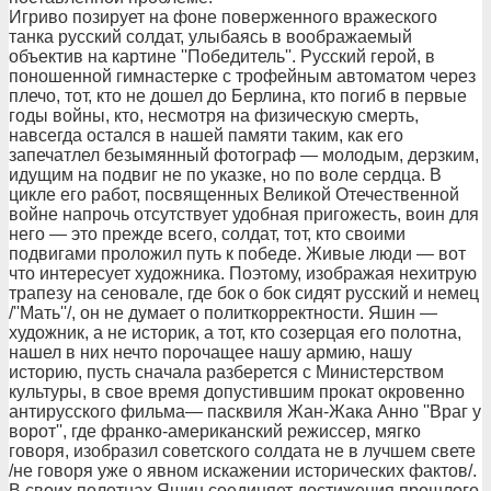
Игриво позирует на фоне поверженного вражеского
танка русский солдат, улыбаясь в воображаемый
объектив на картине ''Победитель''. Русский герой, в
поношенной гимнастерке с трофейным автоматом через
плечо, тот, кто не дошел до Берлина, кто погиб в первые
годы войны, кто, несмотря на физическую смерть,
навсегда остался в нашей памяти таким, как его
запечатлел безымянный фотограф — молодым, дерзким,
идущим на подвиг не по указке, но по воле сердца. В
цикле его работ, посвященных Великой Отечественной
войне напрочь отсутствует удобная пригожесть, воин для
него — это прежде всего, солдат, тот, кто своими
подвигами проложил путь к победе. Живые люди — вот
что интересует художника. Поэтому, изображая нехитрую
трапезу на сеновале, где бок о бок сидят русский и немец
/''Мать''/, он не думает о политкорректности. Яшин —
художник, а не историк, а тот, кто созерцая его полотна,
нашел в них нечто порочащее нашу армию, нашу
историю, пусть сначала разберется с Министерством
культуры, в свое время допустившим прокат окровенно
антирусского фильма— пасквиля Жан-Жака Анно ''Враг у
ворот'', где франко-американский режиссер, мягко
говоря, изобразил советского солдата не в лучшем свете
/не говоря уже о явном искажении исторических фактов/.
В своих полотнах Яшин соединяет достижения прошлого