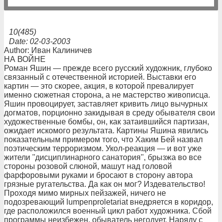
10(485)
Date: 02-03-2003
Author: Иван Калиничев
НА ВОЙНЕ
Роман Яшин — прежде всего русский художник, глубоко
связанный с отечественной историей. Выставки его
картин — это скорее, акция, в которой превалирует
именно сюжетная сторона, а не мастерство живописца.
Яшин провоцирует, заставляет кривить лицо вычурных
догматов, порционно закидывая в среду обывателя свои
художественные бомбы, он, как затаившийся партизан,
ожидает искомого результата. Картины Яшина явились
показательным примером того, что Хаким Бей назвал
поэтическим терроризмом. Укол-реакция — и вот уже
жители ''дисциплинарного санатория'', брызжа во все
стороны розовой слюной, машут над головой
фарфоровыми руками и бросают в сторону автора
грязные ругательства. Да как он мог? Издевательство!
Проходя мимо мирных пейзажей, ничего не
подозревающий lumpenproletariat внедряется в коридор,
где расположился военный цикл работ художника. Сбой
программы неизбежен, обыватель негодует. Наряду с