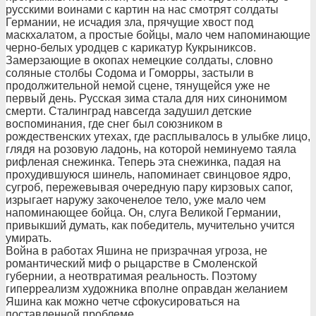
русскими воинами с картин на нас смотрят солдаты
Германии, не исчадия зла, прячущие хвост под
маскхалатом, а простые бойцы, мало чем напоминающие
черно-белых уродцев с карикатур Кукрыниксов.
Замерзающие в окопах немецкие солдаты, словно
соляные столбы Содома и Гоморры, застыли в
продолжительной немой сцене, тянущейся уже не
первый день. Русская зима стала для них синонимом
смерти. Сталинград навсегда задушил детские
воспоминания, где снег был союзником в
рождественских утехах, где расплывалось в улыбке лицо,
глядя на розовую ладонь, на которой неминуемо таяла
рифленая снежинка. Теперь эта снежинка, падая на
прохудившуюся шинель, напоминает свинцовое ядро,
сугроб, пережевывая очередную пару кирзовых сапог,
изрыгает наружу закоченелое тело, уже мало чем
напоминающее бойца. Он, слуга Великой Германии,
привыкший думать, как победитель, мучительно учится
умирать.
Война в работах Яшина не призрачная угроза, не
романтический миф о рыцарстве в Смоленской
губернии, а неотвратимая реальность. Поэтому
гиперреализм художника вполне оправдан желанием
Яшина как можно четче сфокусироваться на
поставленной проблеме.