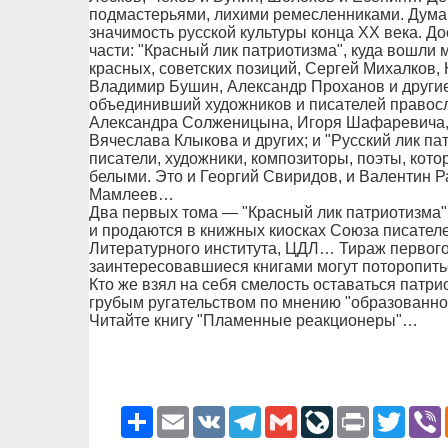
подмастерьями, лихими ремесленниками. Думаю
значимость русской культуры конца ХХ века. До
части: "Красный лик патриотизма", куда вошли
красных, советских позиций, Сергей Михалков,
Владимир Бушин, Александр Проханов и другие
объединивший художников и писателей правосл
Александра Солженицына, Игоря Шафаревича, 
Вячеслава Клыкова и других; и "Русский лик па
писатели, художники, композиторы, поэты, кото
белыми. Это и Георгий Свиридов, и Валентин Р
Мамлеев…
Два первых тома — "Красный лик патриотизма"
и продаются в книжных киосках Союза писателе
Литературного института, ЦДЛ… Тираж первого
заинтересовавшиеся книгами могут поторопить
Кто же взял на себя смелость оставаться патрио
грубым ругательством по мнению "образованно
Читайте книгу "Пламенные реакционеры"…
Ресурс
Email
VK
Telegram
Gmail
LiveJournal
Print
Twitter
V