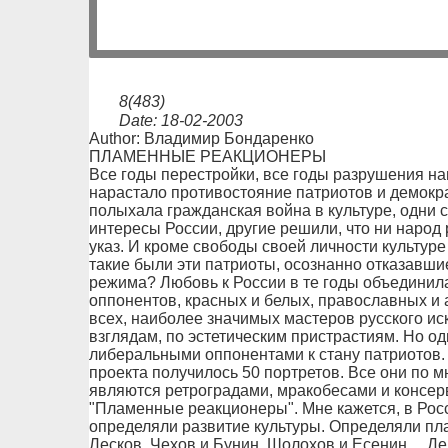
8(483)
Date: 18-02-2003
Author: Владимир Бондаренко
ПЛАМЕННЫЕ РЕАКЦИОНЕРЫ
Все годы перестройки, все годы разрушения н
нарастало противостояние патриотов и демокра
полыхала гражданская война в культуре, одни
интересы России, другие решили, что ни народ 
указ. И кроме свободы своей личности культуре
такие были эти патриоты, осознанно отказавшие
режима? Любовь к России в те годы объединил
оппонентов, красных и белых, православных и 
всех, наиболее значимых мастеров русского ис
взглядам, по эстетическим пристрастиям. Но 
либеральными оппонентами к стану патриотов.
проекта получилось 50 портретов. Все они по
являются ретроградами, мракобесами и консер
"Пламенные реакционеры". Мне кажется, в Ро
определяли развитие культуры. Определяли пла
Лесков, Чехов и Бунин, Шолохов и Есенин… 