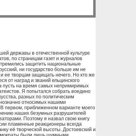
ашей державы в отечественной культуре
тов, по страницам газет и журналов
 стремились защитить национальные
русский, ни государство больше им не
 и ее творцам защищать нечего. Но кто же
ся от наград и званий ельцинского
а пусть на время самых непримиримых
атеистов. Я попытался собрать воедино
кусства, разных по политическим
однозначно относимых нашими
 В первом, приближенном варианте моего
 мнению наших безумных разрушителей
ваторами. Поэтому я назвал свою книгу
ссии пламенные реакционеры всегда
нку её творческой высоты. Достоевский и
Демократы были лишь шумными