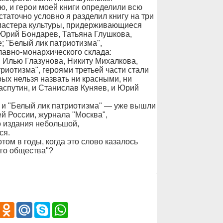
, и герои моей книги определили всю
статочно условно я разделил книгу на три
 мастера культуры, придерживающиеся
 Юрий Бондарев, Татьяна Глушкова,
; "Белый лик патриотизма",
авно-монархического склада:
Илью Глазунова, Никиту Михалкова,
триотизма", героями третьей части стали
рых нельзя назвать ни красными, ни
аспутин, и Станислав Куняев, и Юрий
 и "Белый лик патриотизма" — уже вышли
й России, журнала "Москва",
 издания небольшой,
ся.
том в годы, когда это слово казалось
го общества"?
iber
Odnoklassniki
Mail.Ru
Skype
WhatsApp