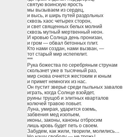
святую воинскую ярость
мы вызываем из сердец,
и высь, и ширь путей раздольных
сквозь хаос четырех сторон,
и свет священных белых молний
сквозь мутный мертвенный неон.
И кровью Солнца день пронизан,
и гром — обвал бетонных плит.
Кто нами создан, нами вызван, —
тот старый мир испепелит.
***
Рука божества по серебряным струнам
скользнет уже в тысячный раз,
мир снова очнется жестоким и юным
и примет немногих из нас.
Он пустит зверье среди пыльных завалов
играть, когда Солнце взойдет,
руины трущоб и элитных кварталов
колючей травою повьет.
Луна, умирая, ударится оземь,
забвения мед изопьем,
иконы, законы, каноны отбросим
лишь кровь будет петь о своем.
Забудем, как жили, творили, молились…
Но нашу свободу — не трожь!