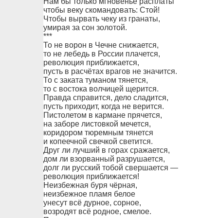
Нам бы только мгновенье расплаты
чтобы веку скомандовать: Стой!
Чтобы вырвать чеку из гранаты,
умирая за сон золотой.
***
То не ворон в Чечне снижается,
то не лебедь в России плачется,
революция приближается,
пусть в расчётах врагов не значится.
То с заката туманом тянется,
то с востока волчицей щерится.
Правда справится, дело сладится,
пусть приходит, когда не верится.
Пистолетом в кармане прячется,
на заборе листовкой мечется,
коридором тюремным тянется
и копеечной свечкой светится.
Друг ли лучший в горах сражается,
дом ли взорванный разрушается,
долг ли русский тобой свершается —
революция приближается!
Неизбежная буря чёрная,
неизбежное пламя белое
унесут всё дурное, сорное,
возродят всё родное, смелое.