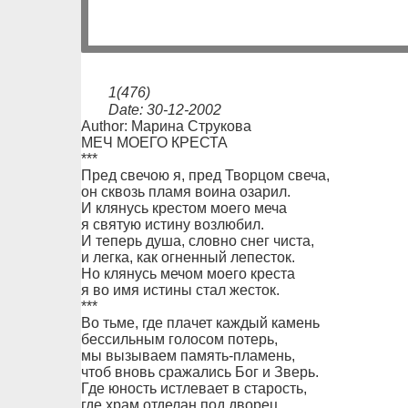
1(476)
Date: 30-12-2002
Author: Марина Струкова
МЕЧ МОЕГО КРЕСТА
***
Пред свечою я, пред Творцом свеча,
он сквозь пламя воина озарил.
И клянусь крестом моего меча
я святую истину возлюбил.
И теперь душа, словно снег чиста,
и легка, как огненный лепесток.
Но клянусь мечом моего креста
я во имя истины стал жесток.
***
Во тьме, где плачет каждый камень
бессильным голосом потерь,
мы вызываем память-пламень,
чтоб вновь сражались Бог и Зверь.
Где юность истлевает в старость,
где храм отделан под дворец,