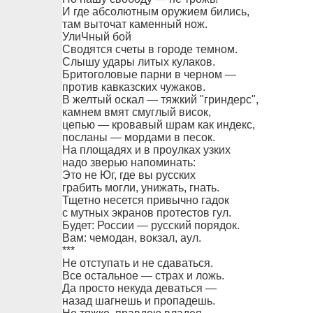
И где абсолютным оружием бились,
там выточат каменный нож.
УлиЧный бой
Сводятся счеты в городе темном.
Слышу удары литых кулаков.
Бритоголовые парни в черном —
против кавказских чужаков.
В желтый оскал — тяжкий "гриндерс",
камнем вмят смуглый висок,
цепью — кровавый шрам как индекс,
посланы — мордами в песок.
На площадях и в проулках узких
надо зверью напоминать:
Это не Юг, где вы русских
грабить могли, унижать, гнать.
Тщетно несется привычно гадок
с мутных экранов протестов гул.
Будет: России — русский порядок.
Вам: чемодан, вокзал, аул.
***
Не отступать и не сдаваться.
Все остальное — страх и ложь.
Да просто некуда деваться —
назад шагнешь и пропадешь.