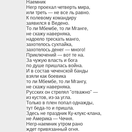
Наемник
Негр проехал четверть мира,
или треть — не все ль равно.
К полевому командиру
заявился в Ведено.
То ли Мбембе, то ли Мганге,
не скажу наверняка,
надоело трескать манго,
захотелось сухпайка,
захотелось денег — много!
Приключений — вот те на.
За чужую власть и бога
по душе пришлась война.
И в состав чеченской банды
взяли как боевика
то ли Мбембе, то ли Мгангу,
не скажу наверняка.
Русских он стрелял "отважно" —
из кустов, из-за угла.
Только в плен попал однажды,
тут беда-то и пришла.
Здесь не праздник Ку-клукс-клана,
не Америка — Чечня.
Негр-наемник утром рано
ждет привязанный огня.