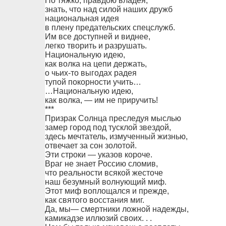
Но тяжко, правдою владея,
знать, что над силой наших дружб
национальная идея
в плену предательских спецслужб.
Им все доступней и виднее,
легко творить и разрушать.
Национальную идею,
как волка на цепи держать,
о чьих-то выгодах радея
тупой покорности учить…
…Национальную идею,
как волка, — им не приручить!
***
Призрак Солнца преследуя мыслью
замер город под тусклой звездой,
здесь мечтатель, измученный жизнью,
отвечает за сон золотой.
Эти строки — указов короче.
Враг не знает Россию сломив,
что реальности всякой жесточе
наш безумный волнующий миф.
Этот миф воплощался и прежде,
как святого восстания миг.
Да, мы— смертники ложной надежды,
камикадзе иллюзий своих. . .