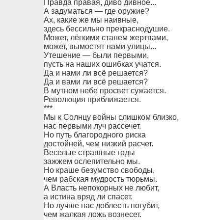
Правда правая, диво дивное...
А задуматься — где оружие?
Ах, какие же мы наивные,
здесь бессильно прекраснодушие.
Может, лёгкими станем жертвами,
может, вымостят нами улицы...
Утешение — были первыми,
пусть на наших ошибках учатся.
Да и нами ли всё решается?
Да и вами ли всё решается?
В мутном небе просвет сужается.
Революция приближается.
***
Мы к Солнцу войны слишком близко,
нас первыми луч рассечет.
Но путь благородного риска
достойней, чем низкий расчет.
Веселые страшные годы
зажжем ослепительно мы.
Но краше безумство свободы,
чем рабская мудрость тюрьмы.
А Власть непокорных не любит,
а истина вряд ли спасет.
Но лучше нас доблесть погубит,
чем жалкая ложь вознесет.