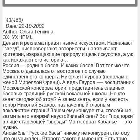
43(466)
Date: 22-10-2002
Author: Ольга Генкина
ЭХ, УХНЕМ!..
Деньги и реклама правят нынче искусством. Назначают
"звезд", ниспровергают авторитеты, навязывают
критерии, извращающие природу и цель искусства, а уж
как искажают его историю…
Россия — родина басов. И каких басов! Вот только что
Москва отдышалась от восторгов по случаю
единственного концерта Николая Гяурова (пополам с
женой Миреллой Френи). А ведь Гяуров -— воспитанник
Московской консерватории, представитель славных
басовых традиций русской вокальной школы. Но кто
знает сегодня об этом? А зачем знать, если у нас есть
тенор Николай Басков, назначенный главным
вокалистом страны! Зачем ему конкуренты, способные
затмить его неяркий неустойчивый свет? Вот "подпорки"
в лице стареющей "звезды" Монтсеррат Кабалье — это
нужно.
Ансамбль "Русские басы" никому не конкурент, потому
что он уникален. Второго такого в мире нет. Есть трио