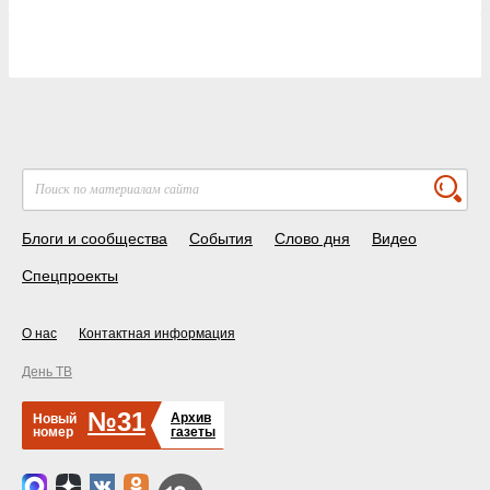
Блоги и сообщества
События
Слово дня
Видео
Спецпроекты
О нас
Контактная информация
День ТВ
№31
Архив
Новый
номер
газеты