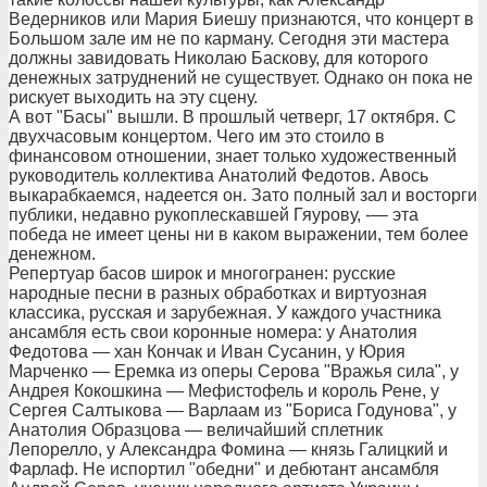
Ведерников или Мария Биешу признаются, что концерт в
Большом зале им не по карману. Сегодня эти мастера
должны завидовать Николаю Баскову, для которого
денежных затруднений не существует. Однако он пока не
рискует выходить на эту сцену.
А вот "Басы" вышли. В прошлый четверг, 17 октября. С
двухчасовым концертом. Чего им это стоило в
финансовом отношении, знает только художественный
руководитель коллектива Анатолий Федотов. Авось
выкарабкаемся, надеется он. Зато полный зал и восторги
публики, недавно рукоплескавшей Гяурову, -— эта
победа не имеет цены ни в каком выражении, тем более
денежном.
Репертуар басов широк и многогранен: русские
народные песни в разных обработках и виртуозная
классика, русская и зарубежная. У каждого участника
ансамбля есть свои коронные номера: у Анатолия
Федотова — хан Кончак и Иван Сусанин, у Юрия
Марченко — Еремка из оперы Серова "Вражья сила", у
Андрея Кокошкина — Мефистофель и король Рене, у
Сергея Салтыкова — Варлаам из "Бориса Годунова", у
Анатолия Образцова — величайший сплетник
Лепорелло, у Александра Фомина — князь Галицкий и
Фарлаф. Не испортил "обедни" и дебютант ансамбля