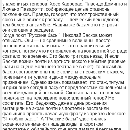
знаменитых теноров: Хосе Каррерас, Пласидо Доминго и
Лючано Паваротти, собирающее целые стадионы
поклонников. Правда, говорят, что этот тройственный
союз ныне близок к распаду — певческий век недолог,
тем более в ансамбле. Нашим же басам это не грозит,
они сегодня в расцвете.
Когда поют "Русские басы", Николай Басков может
отдыхать. Они — не сравнимые величины, просто
нынешняя жизнь навязывает этот сравнительный
контекст, потому что их появление на концертной эстраде
совпало по времени. Это было три года назад. И если
Басков возник почти из артистического небытия (первые
шаги на сцене Большого театра не в счет), то ансамбль
басов составили опытные солисты с певческим стажем,
почетными титулами и даже международным
признанием. Однако жизнь показывает, что стаж, титулы
и признание сегодня пасуют перед толстым кошельком и
всепобеждающей рекламой. Сколько раз за это время
появлялся на телеэкране новоявленный тенор? Не
сосчитать. Его, бедняжку, даже в день рождения
вытащили на экран почти из постели и заставили
фальшиво пропеть начальную фразу из ариозо Ленского
"Я люблю вас…". А "Русские басы" удостоились
экранного внимания лишь дважды: в коротком
репортаже с юбилейного концерта памяти Александра