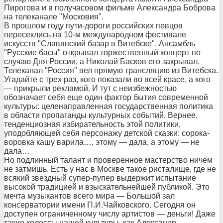
Пирогова и в получасовом фильме Александра Боброва
на телеканале "Московия".
В прошлом году пути-дороги российских певцов
пересеклись на 10-м международном фестивале
искусств "Славянский базар в Витебске". Ансамбль
"Русские басы" открывал торжественный концерт по
случаю Дня России, а Николай Басков его закрывал.
Телеканал "Россия" вел прямую трансляцию из Витебска.
Угадайте с трех раз, кого показали во всей красе, а кого
— прикрыли рекламой. И тут с неизбежностью
обозначает себя еще один фактор бытия современной
культуры: целенаправленная государственная политика
в области пропаганды культурных событий. Вернее,
тенденциозная избирательность этой политики,
уподобляющей себя персонажу детской сказки: сорока-
воровка кашу варила…, этому — дала, а этому — не
дала…
Но подлинный талант и проверенное мастерство ничем
не затмишь. Есть у нас в Москве такое ристалище, где не
всякий звездный супер-пупер выдержит испытание
высокой традицией и взыскательнейшей публикой. Это
мечта музыкантов всего мира — Большой зал
консерватории имени П.И.Чайковского. Сегодня он
доступен ограниченному числу артистов — деньги! Даже
такие колоссы нашей культуры, как Александр