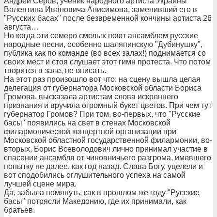
Андрей Серов, ученик народного артиста Украины
Валентина Ивановича Анисимова, заменивший его в
"Русских басах" после безвременной кончины артиста 26
августа…
Но когда эти семеро смелых поют ансамблем русские
народные песни, особенно шаляпинскую "Дубинушку",
публика как по команде (во всех залах!) поднимается со
своих мест и стоя слушает этот гимн протеста. Что потом
творится в зале, не описать.
На этот раз произошло вот что: на сцену вышла целая
делегация от губернатора Московской области Бориса
Громова, высказала артистам слова искреннего
признания и вручила огромный букет цветов. При чем тут
губернатор Громов? При том, во-первых, что "Русские
басы" появились на свет в стенах Московской
филармонической концертной организации при
Московской областной государственной филармонии, во-
вторых, Борис Всеволодович лично принимал участие в
спасении ансамбля от чиновничьего разгрома, имевшего
попытку не далее, как год назад. Слава Богу, уцелели и
вот сподобились оглушительного успеха на самой
лучшей сцене мира.
Да, забыла помянуть, как в прошлом же году "Русские
басы" потрясли Македонию, где их принимали, как
братьев.