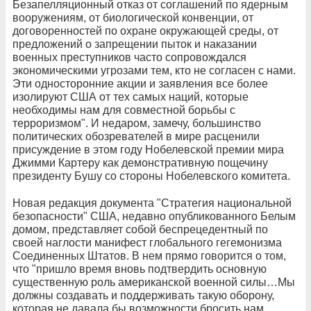
Безапелляционный отказ от соглашений по ядерным
вооружениям, от биологической конвенции, от
договоренностей по охране окружающей среды, от
предложений о запрещении пыток и наказании
военных преступников часто сопровождался
экономическими угрозами тем, кто не согласен с нами.
Эти односторонние акции и заявления все более
изолируют США от тех самых наций, которые
необходимы нам для совместной борьбы с
терроризмом". И недаром, замечу, большинство
политических обозревателей в мире расценили
присуждение в этом году Нобелевской премии мира
Джимми Картеру как демонстративную пощечину
президенту Бушу со стороны Нобелевского комитета.
Новая редакция документа "Стратегия национальной
безопасности" США, недавно опубликованного Белым
домом, представляет собой беспрецедентный по
своей наглости манифест глобального гегемонизма
Соединенных Штатов. В нем прямо говорится о том,
что "пришло время вновь подтвердить основную
существенную роль американской военной силы…Мы
должны создавать и поддерживать такую оборону,
которая не давала бы возможности бросить нам