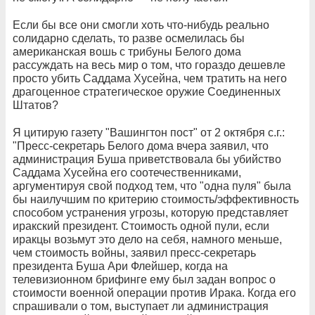
Если бы все они смогли хоть что-нибудь реально
солидарно сделать, то разве осмелилась бы
американская вошь с трибуны Белого дома
рассуждать на весь мир о том, что гораздо дешевле
просто убить Саддама Хусейна, чем тратить на него
драгоценное стратегическое оружие Соединенных
Штатов?
Я цитирую газету "Вашингтон пост" от 2 октября с.г.:
"Пресс-секретарь Белого дома вчера заявил, что
администрация Буша приветствовала бы убийство
Саддама Хусейна его соотечественниками,
аргументируя свой подход тем, что "одна пуля" была
бы наилучшим по критерию стоимость/эффективность
способом устранения угрозы, которую представляет
иракский президент. Стоимость одной пули, если
иракцы возьмут это дело на себя, намного меньше,
чем стоимость войны, заявил пресс-секретарь
президента Буша Ари Флейшер, когда на
телевизионном брифинге ему был задан вопрос о
стоимости военной операции против Ирака. Когда его
спрашивали о том, выступает ли администрация