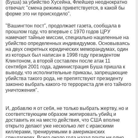
(Буша) за убийство Хусейна, Флейшер неоднократно
отвечал: "смена режима приветствуется, в какой бы
форме это ни происходило".
"Вашингтон пост", продолжает газета, сообщала в
прошлом году, что впервые с 1970 годов ЦРУ
намечает тайные миссии, специально нацеленные на
убийство определенных индивидуумов. Основываясь
на двух секретных юридических меморандумах, один
из которых был написан в 1998 году президентом
Клинтоном, а второй составлен после атак 11
сентября 2001 года, администрация Буша пришла к
выводу, что исполнительные приказы, запрещающие
убийства такого рода, не препятствуют президенту
законно выбрать какого-то террориста для его тайного
уничтожения".
И, добавлю я от себя, не только выбрать жертву, но и
соответствующим образом экипировать убийц и
доставить их на место действия, что США вполне
открыто делают уже несколько лет с иракскими
киллерами, тренируемыми в американских
спецлагерях. Всего около года назад почти ни одно