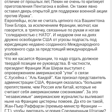
отличие от прошлых лет, Пекин не очень-то критикует
приготовления Пентагона к войне. Он также явно
оставил дверь открытой для поддержки военной акции
против Ирака".
Европейцы, если не считать цепного пса Вашингтона
Тони Блэра, за исключением Франции, молчат, как
говорится, в тряпочку, связанные по рукам и ногам
"солидарностью с НАТО". И недаром они на днях
дружно освободили США от угрозы подпасть под
юрисдикцию недавно созданного Международного
уголовного суда за предстоящий международный
разбой.
Что же касается Франции, то надо отдать должное
твердой позиции ее руководства. В частности,
президент Франции Жак Ширак выступил с
опровержением американской "утки" о связи
С.Хусейна с "Аль Каидой". Как признал представитель
администрации США, Франция оказалась “большим
препятствием, чем Россия или Китай, которые не
считают себя американскими союзниками”. За это
"независимые" американские журналисты выливают
ныне на Францию цистерны помоев. Да кто он такой,
Жан-Пьер Раффарэн (премьер-министр Франции —
Г.Т.), чтобы диктовать условия Соединенным Штатам?