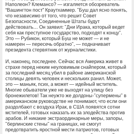
Наполеон? Клемансо? — изгаляется обозреватель
“Вашингтон пост” Краутхаммер. "Буш дал ясно понять,
что независимо от того, что решит Совет
Безопасности, Соединенные Штаты будут
действовать… Он заявил: "Дни Ирака, который ведет
себя как преступное государство, подходят к концу".
Это — Рубикон, который Буш не может — и не
намерен — пересечь обратно", — подначивает
президента стервятник от журналистики.
И, наконец, последнее. Сейчас вся Америка живет в
страхе перед неким неуловимым снайпером, который
за последний месяц убил в районе американской
столицы девять человек и нескольких ранил. Может,
это — маньяк, псих, а может — идейный мститель.
Многие обыватели уже не выходят на улицу без
бронежилетов! Так неужто же долдоны-"супермены" в
американском руководстве не понимают, что если они
раздолбают с воздуха Ирак, в США появятся сотни
мстителей, готовых наказать их за злодейства против
арабов. И никакие экстраординарные меры, запоры,
"берлинские стены" на границах, не смогут
предотвратить яростной мести патриотов, готовых