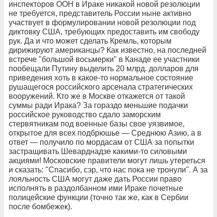
инспекторов ООН в Ираке никакой новой резолюции
не требуется, представитель России ныне активно
участвует в формулировании новой резолюции под
диктовку США, требующих предоставить им свободу
рук. Да и что может сделать Кремль, которым
дирижируют американцы? Как известно, на последней
встрече "большой восьмерки" в Канаде ее участники
пообещали Путину выделить 20 млрд. долларов для
приведения хоть в какое-то нормальное состояние
рушащегося российского арсенала стратегических
вооружений. Кто же в Москве откажется от такой
суммы ради Ирака? За гораздо меньшие подачки
российское руководство сдало заморским
стервятникам под военные базы свое уязвимое,
открытое для всех подбрюшье — Среднюю Азию, а в
ответ — получило по мордасам от США за попытки
застращивать Шеварднадзе какими-то силовыми
акциями! Московские правители могут лишь утереться
и сказать: "Спасибо, сэр, что нас пока не тронули". А за
лояльность США могут даже дать России право
исполнять в раздолбанном ими Ираке почетные
полицейские функции (точно так же, как в Сербии
после бомбежек).