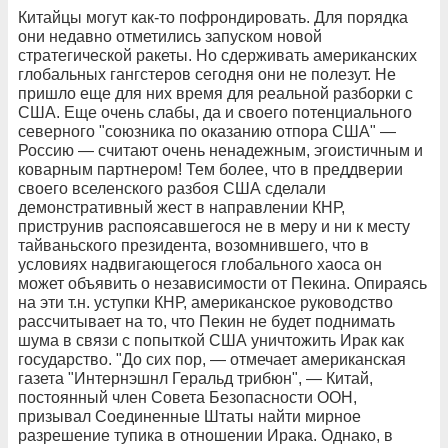
Китайцы могут как-то пофрондировать. Для порядка
они недавно отметились запуском новой
стратегической ракеты. Но сдерживать американских
глобальных гангстеров сегодня они не полезут. Не
пришло еще для них время для реальной разборки с
США. Еще очень слабы, да и своего потенциального
северного "союзника по оказанию отпора США" —
Россию — считают очень ненадежным, эгоистичным и
коварным партнером! Тем более, что в преддверии
своего вселенского разбоя США сделали
демонстративный жест в направлении КНР,
приструнив распоясавшегося не в меру и ни к месту
тайваньского президента, возомнившего, что в
условиях надвигающегося глобального хаоса он
может объявить о независимости от Пекина. Опираясь
на эти т.н. уступки КНР, американское руководство
рассчитывает на то, что Пекин не будет поднимать
шума в связи с попыткой США уничтожить Ирак как
государство. "До сих пор, — отмечает американская
газета "Интернэшнл Геральд трибюн", — Китай,
постоянный член Совета Безопасности ООН,
призывал Соединенные Штаты найти мирное
разрешение тупика в отношении Ирака. Однако, в