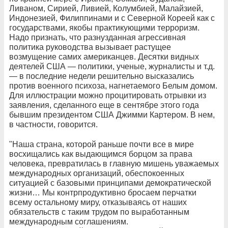
Ливаном, Сирией, Ливией, Колумбией, Малайзией,
Индонезией, Филиппинами и с Северной Кореей как с
государствами, якобы практикующими терроризм.
Надо признать, что разнузданная агрессивная
политика руководства вызывает растущее
возмущение самих американцев. Десятки видных
деятелей США — политики, ученые, журналисты и т.д.
— в последние недели решительно высказались
против военного психоза, нагнетаемого Белым домом.
Для иллюстрации можно процитировать отрывки из
заявления, сделанного еще в сентябре этого года
бывшим президентом США Джимми Картером. В нем,
в частности, говорится.
"Наша страна, которой раньше почти все в мире
восхищались как выдающимся борцом за права
человека, превратилась в главную мишень уважаемых
международных организаций, обеспокоенных
ситуацией с базовыми принципами демократической
жизни… Мы контрпродуктивно бросаем перчатки
всему остальному миру, отказываясь от наших
обязательств с таким трудом по выработанным
международным соглашениям.