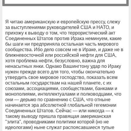
Я читаю американскую и европейскую прессу, слежу
за выступлениями руководителей США и НАТО, и
прихожу к выводу о том, что террористический акт
Соединенных Штатов против Ирака неминуем, какие
бы шаги ни предприняла остальная часть мирового
сообщества. Ибо дело совсем не в Ираке, и даже не в
ближневосточной или российской нефти для США,
хотя проблема нефти, безусловно, важна для
ненасытных янки. Однако Вашингтону удар по Ираку
нужен прежде всего для того, чтобы окончательно
утвердить свое мировое господство, показать всем
остальным государствам на нашей планете, с их
союзами, ассоциациями, сообществами, банками и
монополиями, интеллектуалами и полководцами, что
они — дерьмо по сравнению с США, что отныне
начинается эра абсолютной глобальной гегемонии
Соединенных Штатов. Сейчас — или никогда — к
такому выводу пришла правящая американская
"элита", провoдниками политики которой (но не
идеологами) ныне служат распоясавшиеся тупые