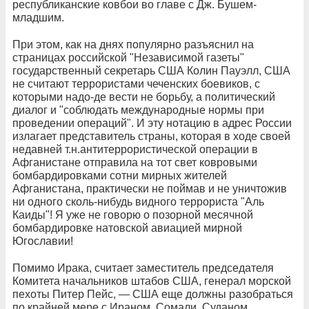
республиканские ковбои во главе с Дж. Бушем-
младшим.
При этом, как на днях популярно разъяснил на
страницах российской "Независимой газеты"
государственный секретарь США Колин Пауэлл, США
не считают террористами чеченских боевиков, с
которыми надо-де вести не борьбу, а политический
диалог и "соблюдать международные нормы при
проведении операций". И эту нотацию в адрес России
излагает представитель страны, которая в ходе своей
недавней т.н.антитеррористической операции в
Афганистане отправила на тот свет ковровыми
бомбардировками сотни мирных жителей
Афганистана, практически не поймав и не уничтожив
ни одного сколь-нибудь видного террориста "Аль
Каиды"! Я уже не говорю о позорной месячной
бомбардировке натовской авиацией мирной
Югославии!
Помимо Ирака, считает заместитель председателя
Комитета начальников штабов США, генерал морской
пехоты Питер Пейс, — США еще должны разобраться
по крайней мере с Ираном, Сомали, Суданом,