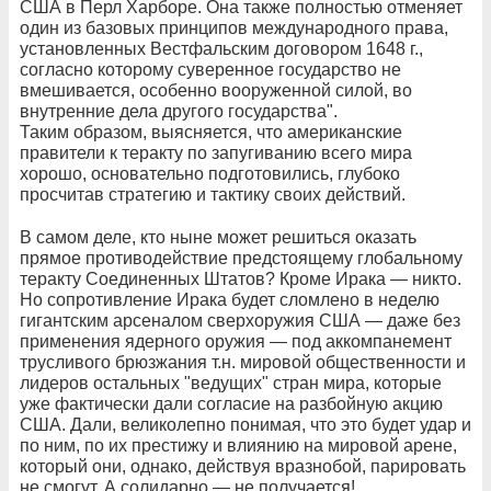
США в Перл Харборе. Она также полностью отменяет
один из базовых принципов международного права,
установленных Вестфальским договором 1648 г.,
согласно которому суверенное государство не
вмешивается, особенно вооруженной силой, во
внутренние дела другого государства".
Таким образом, выясняется, что американские
правители к теракту по запугиванию всего мира
хорошо, основательно подготовились, глубоко
просчитав стратегию и тактику своих действий.
В самом деле, кто ныне может решиться оказать
прямое противодействие предстоящему глобальному
теракту Соединенных Штатов? Кроме Ирака — никто.
Но сопротивление Ирака будет сломлено в неделю
гигантским арсеналом сверхоружия США — даже без
применения ядерного оружия — под аккомпанемент
трусливого брюзжания т.н. мировой общественности и
лидеров остальных "ведущих" стран мира, которые
уже фактически дали согласие на разбойную акцию
США. Дали, великолепно понимая, что это будет удар и
по ним, по их престижу и влиянию на мировой арене,
который они, однако, действуя вразнобой, парировать
не смогут. А солидарно — не получается!