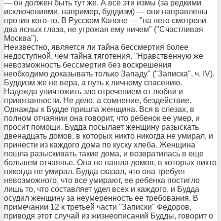
— он должен быть тут же. А все эти измы (за редкими
исключениями, например, буддизм) — они направлены
против кого-то. В Русском Каноне — "на него смотрели
два ясных глаза, не угрожая ему ничем" ("Счастливая
Москва").
Неизвестно, является ли тайна бессмертия более
недоступной, чем тайна тяготения. "Нравственную же
невозможность бессмертия без воскрешения
необходимо доказывать только Западу" ("Записка", ч. IV).
Буддизм же не вера, а путь к личному спасению.
Надежда уничтожить зло отречением от любви и
привязанности. Не дело, а сомнение, бездействие.
Однажды к Будде пришла женщина. Вся в слезах, в
полном отчаянии она говорит, что ребенок ее умер, и
просит помощи. Будда посылает женщину разыскать
двенадцать домов, в которых никто никогда не умирал, и
принести из каждого дома по куску хлеба. Женщина
пошла разыскивать такие дома, и возвратилась в еще
большем отчаянье. Она не нашла домов, в которых никто
никогда не умирал. Будда сказал, что она требует
невозможного, что все умирают, ее ребенка постигло
лишь то, что составляет удел всех и каждого, и Будда
осудил женщину за неумеренность ее требования. В
примечании 12 к третьей части "Записки" Федоров,
приводя этот случай из жизнеописаний Будды, говорит о