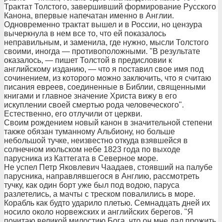
Трактат Толстого, завершивший формирование Русского
Канона, впервые напечатан именно в Англии.
Одновременно трактат вышел и в России, но цензура
вычеркнула в нем все то, что ей показалось
неправильным, и заменила, где нужно, мысли Толстого
своими, иногда — противоположными. "В результате
оказалось, — пишет Толстой в предисловии к
английскому изданию, — что я поставил свое имя под
сочинением, из которого можно заключить, что я считаю
писания евреев, соединенные в Библии, священными
книгами и главное значение Христа вижу в его
искуплении своей смертью рода человеческого".
Естественно, его отлучили от церкви.
Своим рождением новый канон в значительной степени
также обязан туманному Альбиону, но больше
небольшой тучке, неизвестно откуда взявшейся в
солнечном июльском небе 1823 года по выходе
парусника из Каттегата в Северное море.
Не успел Петр Яковлевич Чаадаев, стоявший на палубе
парусника, направлявшегося в Англию, рассмотреть
тучку, как один борт уже был под водою, паруса
разлетелись, а мачты с треском повалились в море.
Корабль как будто ударило плетью. Семнадцать дней их
носило около норвежских и английских берегов. "Я
почитаю великой милостию Бога, что он мне дал прожить