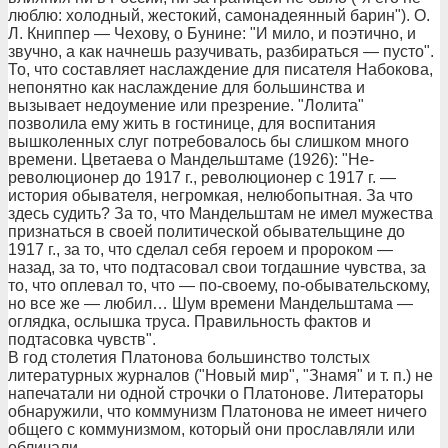
люблю: холодный, жестокий, самонадеянный барин"). О.
Л. Книппер — Чехову, о Бунине: "И мило, и поэтично, и
звучно, а как начнешь разучивать, разбираться — пусто".
То, что составляет наслаждение для писателя Набокова,
непонятно как наслаждение для большинства и
вызывает недоумение или презрение. "Лолита"
позволила ему жить в гостинице, для воспитания
вышколенных слуг потребовалось бы слишком много
времени. Цветаева о Мандельштаме (1926): "Не-
революционер до 1917 г., революционер с 1917 г. —
история обывателя, негромкая, нелюбопытная. За что
здесь судить? За то, что Мандельштам не имел мужества
признаться в своей политической обывательщине до
1917 г., за то, что сделал себя героем и пророком —
назад, за то, что подтасовал свои тогдашние чувства, за
то, что оплевал то, что — по-своему, по-обывательскому,
но все же — любил… Шум времени Мандельштама —
оглядка, ослышка труса. Правильность фактов и
подтасовка чувств".
В год столетия Платонова большинство толстых
литературных журналов ("Новый мир", "Знамя" и т. п.) не
напечатали ни одной строчки о Платонове. Литераторы
обнаружили, что коммунизм Платонова не имеет ничего
общего с коммунизмом, который они прославляли или
обличали.