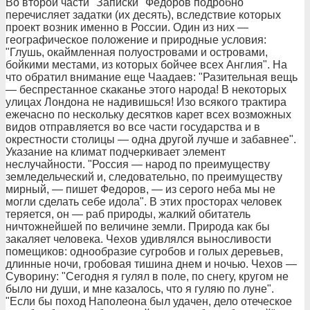
Во второй части "Записки" Федоров подробно
перечисляет задатки (их десять), вследствие которых
проект возник именно в России. Один из них —
географическое положение и природные условия:
"Глушь, окаймленная полуостровами и островами,
бойкими местами, из которых бойчее всех Англия". На
что обратил внимание еще Чаадаев: "Разительная вещь
— беспрестанное скаканье этого народа! В некоторых
улицах Лондона не надивишься! Изо всякого трактира
ежечасно по нескольку десятков карет всех возможных
видов отправляется во все части государства и в
окрестности столицы — одна другой лучше и забавнее".
Указание на климат подчеркивает элемент
неслучайности. "Россия — народ по преимуществу
земледельческий и, следовательно, по преимуществу
мирный, — пишет Федоров, — из серого неба мы не
могли сделать себе идола". В этих просторах человек
теряется, он — раб природы, жалкий обитатель
ничтожнейшей по величине земли. Природа как бы
закаляет человека. Чехов удивлялся выносливости
помещиков: однообразие сугробов и голых деревьев,
длинные ночи, гробовая тишина днем и ночью. Чехов —
Суворину: "Сегодня я гулял в поле, по снегу, кругом не
было ни души, и мне казалось, что я гуляю по луне".
"Если бы поход Наполеона был удачен, дело отеческое