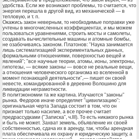
удобства. Если же возникают проблемы, то считается, что
энергия перешла в другой вид, из механической — в
тепловую, и т. п.
Окажись закон неверным, то необходимые поправки уже
учтены в многочисленных коэффициентах, и мы можем
пользоваться уравнениями, строить мосты и самолеты,
создавать вычислительные машины и атомные бомбы,
не озабочиваясь законом. Платонов: "Наука занимается
лишь систематизацией экспериментальных данных,
формальными отношениями, поверхностью вещей и
явлений"; "все научные теории, атомы, ионы, электроны,
гипотезы, — всякие законы — вовсе не реальные вещи,
а отношения человеческого организма ко вселенной в
момент познающей деятельности",— пишет он своей
невесте, командированной в деревню Волошино для
ликвидации неграмотности.
В политэкономии та же картина. Изучаются "законы"
рынка. Федоров иначе определяет "цивилизацию":
оригинальная черта Запада состоит в том, что он
признает только насилие, а все прочее считает
предрассудками ("Записка", ч.III). То есть никакого рынка
и быть не может. Захват земель, объявление их своей
собственностью, сдача их в аренду, так, чтобы арендная
плата обеспечивала их охрану и юридическую защиту, а