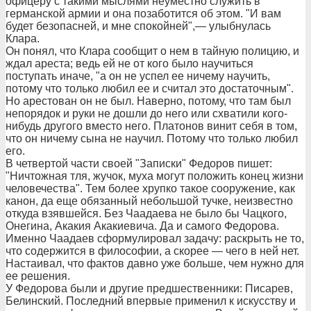
офицеру с такими мыслями неуместно служить в
германской армии и она позаботится об этом. "И вам
будет безопасней, и мне спокойней",— улыбнулась
Клара.
Он понял, что Клара сообщит о нем в тайную полицию, и
ждал ареста; ведь ей не от кого было научиться
поступать иначе, "а он не успел ее ничему научить,
потому что только любил ее и считал это достаточным".
Но арестован он не был. Наверно, потому, что там был
непорядок и руки не дошли до него или схватили кого-
нибудь другого вместо него. Платонов винит себя в том,
что он ничему сына не научил. Потому что только любил
его.
В четвертой части своей "Записки" Федоров пишет:
"Ничтожная тля, жучок, муха могут положить конец жизни
человечества". Тем более хрупко такое сооружение, как
канон, да еще обязанный небольшой тучке, неизвестно
откуда взявшейся. Без Чаадаева не было бы Чацкого,
Онегина, Акакия Акакиевича. Да и самого Федорова.
Именно Чаадаев сформулировал задачу: раскрыть не то,
что содержится в философии, а скорее — чего в ней нет.
Настаивал, что фактов давно уже больше, чем нужно для
ее решения.
У Федорова были и другие предшественники: Писарев,
Белинский. Последний впервые применил к искусству и