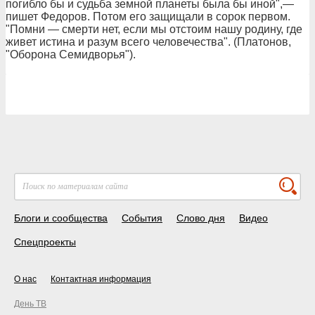
погибло бы и судьба земной планеты была бы иной",—
пишет Федоров. Потом его защищали в сорок первом.
"Помни — смерти нет, если мы отстоим нашу родину, где
живет истина и разум всего человечества". (Платонов,
"Оборона Семидворья").
Блоги и сообщества
События
Слово дня
Видео
Спецпроекты
О нас
Контактная информация
День ТВ