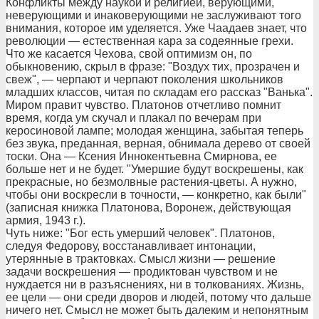
Конфликты между наукой и религией, верующими,
неверующими и инаковерующими не заслуживают того
внимания, которое им уделяется. Уже Чаадаев знает, что
революции — естественная кара за содеянные грехи.
Что же касается Чехова, свой оптимизм он, по
обыкновению, скрыл в фразе: "Воздух тих, прозрачен и
свеж", — черпают и черпают поколения школьников
младших классов, читая по складам его рассказ "Ванька".
Миром правит чувство. Платонов отчетливо помнит
время, когда ум скучал и плакал по вечерам при
керосиновой лампе; молодая женщина, забытая теперь
без звука, преданная, верная, обнимала дерево от своей
тоски. Она — Ксения Иннокентьевна Смирнова, ее
больше нет и не будет. "Умершие будут воскрешены, как
прекрасные, но безмолвные растения-цветы. А нужно,
чтобы они воскресли в точности, — конкретно, как были"
(записная книжка Платонова, Воронеж, действующая
армия, 1943 г.).
Чуть ниже: "Бог есть умерший человек". Платонов,
следуя Федорову, восстанавливает интонации,
утерянные в трактовках. Смысл жизни — решение
задачи воскрешения — продиктован чувством и не
нуждается ни в разъяснениях, ни в толкованиях. Жизнь,
ее цели — они среди дворов и людей, потому что дальше
ничего нет. Смысл не может быть далеким и непонятным