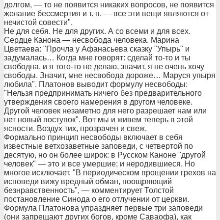
долгом, — то не появится никаких вопросов, не появится
желание бессмертия и т. п. — все эти вещи являются от
нечистой совести".
Не для себя. Не для других. А со всеми и для всех.
Сердце Канона — несвобода человека. Марина
Цветаева: "Прочла у Афанасьева сказку "Упырь" и
задумалась… Когда мне говорят: сделай то-то и ты
свободна, и я того-то не делаю, значит, я не очень хочу
свободы. Значит, мне несвобода дороже… Маруся упыря
любила". Платонов выводит формулу несвободы:
"Нельзя предпринимать ничего без предварительного
утверждения своего намерения в другом человеке.
Другой человек незаметно для него разрешает нам или
нет новый поступок". Вот мы и живем теперь в этой
ясности. Воздух тих, прозрачен и свеж.
Формально принцип несвободы включает в себя
известные ветхозаветные заповеди, с четвертой по
десятую, но он более широк: в Русском Каноне "другой
человек" — это и все умершие; и неродившиеся. Но
многое исключает. "В периодическом прощении грехов на
исповеди вижу вредный обман, поощряющий
безнравственность", — комментирует Толстой
постановление Синода о его отлучении от церкви.
Формула Платонова упраздняет первые три заповеди
(они запрещают других богов, кроме Саваофа), как