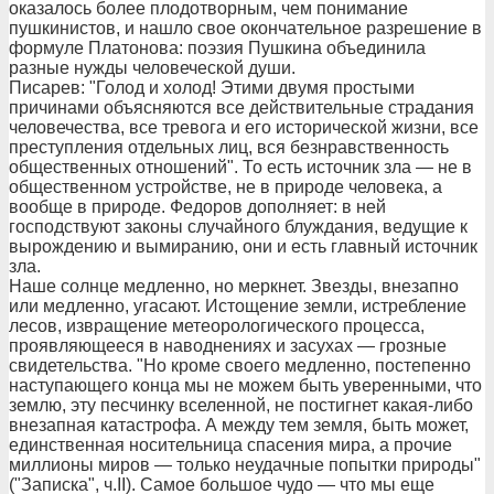
оказалось более плодотворным, чем понимание
пушкинистов, и нашло свое окончательное разрешение в
формуле Платонова: поэзия Пушкина объединила
разные нужды человеческой души.
Писарев: "Голод и холод! Этими двумя простыми
причинами объясняются все действительные страдания
человечества, все тревога и его исторической жизни, все
преступления отдельных лиц, вся безнравственность
общественных отношений". То есть источник зла — не в
общественном устройстве, не в природе человека, а
вообще в природе. Федоров дополняет: в ней
господствуют законы случайного блуждания, ведущие к
вырождению и вымиранию, они и есть главный источник
зла.
Наше солнце медленно, но меркнет. Звезды, внезапно
или медленно, угасают. Истощение земли, истребление
лесов, извращение метеорологического процесса,
проявляющееся в наводнениях и засухах — грозные
свидетельства. "Но кроме своего медленно, постепенно
наступающего конца мы не можем быть уверенными, что
землю, эту песчинку вселенной, не постигнет какая-либо
внезапная катастрофа. А между тем земля, быть может,
единственная носительница спасения мира, а прочие
миллионы миров — только неудачные попытки природы"
("Записка", ч.II). Самое большое чудо — что мы еще