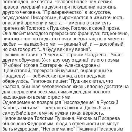
полководец, не святой. Человек более чем легких
нравов, умерший на дуэли при покушении на жизнь
другого человека. "Примиренчество" в искусстве,
осуждаемое Писаревым, вырождается в избыточность
описаний времени и места — именно в этом суть
претензий Толстого к Пушкину, Гоголю, к своей прозе.
Она любит молодого прекрасного француза; тот, конечно,
ничтожество, но ведь это почти всегда так; но в момент
любви — на какой-то миг — равный ей, и — достойный;
но она говорит: “...я буду век ему верна”.
Пушкин вставил в "Онегина" строчки Чаадаева: "Уж я с
другим обручена! Уж я другому отдана!" из его поэмы
"Рыбаки" (слова Екатерины Александровны
Щербатовой, "прекрасной кузины", обращенные к
Чаадаеву) — ребяческая шутка, а вот ведь как
обернулось. Платонов пишет: "Пушкин считал, что
краткая, обычная человеческая жизнь вполне достаточна
для свершения всех мыслимых дел, для полного
наслаждения всеми страстями.
Одновременно возвращая "наслаждение" в Русский
Канон; аскетизм — неполнота жизни. Дуэль была
самоубийством, ему не нужна такая верность.
Непонимание Толстым Пушкина, Чеховым Писарева
объяснено Федоровым: люди в отдельности не могут
быть мудрецами. "Непонимание" Пушкина Писаревым