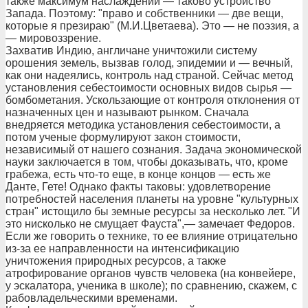
также максимум наслаждений — таково устройство
Запада. Поэтому: "право и собственники — две вещи,
которые я презираю" (М.И.Цветаева). Это — не поэзия, а
— мировоззрение.
Захватив Индию, англичане уничтожили систему
орошения земель, вызвав голод, эпидемии и — вечный,
как они надеялись, контроль над страной. Сейчас метод
установления себестоимости основных видов сырья —
бомбометания. Ускользающие от контроля отклонения от
назначенных цен и называют рынком. Сначала
внедряется методика установления себестоимости, а
потом ученые формулируют закон стоимости,
независимый от нашего сознания. Задача экономической
науки заключается в том, чтобы доказывать, что, кроме
грабежа, есть что-то еще, в конце концов — есть же
Данте, Гете! Однако факты таковы: удовлетворение
потребностей населения планеты на уровне "культурных
стран" истощило бы земные ресурсы за несколько лет. "И
это нисколько не смущает Фауста",— замечает Федоров.
Если же говорить о технике, то ее влияние отрицательно
из-за ее направленности на интенсификацию
уничтожения природных ресурсов, а также
атрофирование органов чувств человека (на конвейере,
у эскалатора, ученика в школе); по сравнению, скажем, с
рабовладельческими временами.