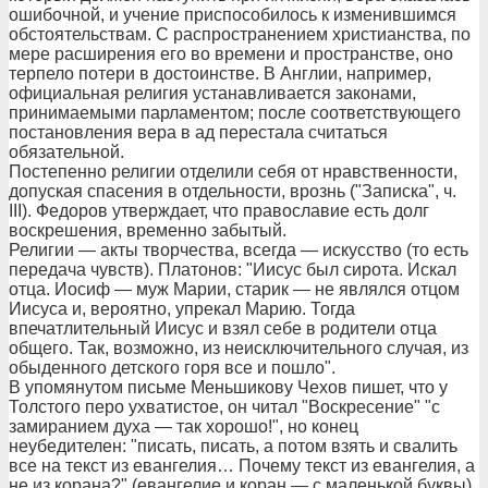
ошибочной, и учение приспособилось к изменившимся
обстоятельствам. С распространением христианства, по
мере расширения его во времени и пространстве, оно
терпело потери в достоинстве. В Англии, например,
официальная религия устанавливается законами,
принимаемыми парламентом; после соответствующего
постановления вера в ад перестала считаться
обязательной.
Постепенно религии отделили себя от нравственности,
допуская спасения в отдельности, врознь ("Записка", ч.
III). Федоров утверждает, что православие есть долг
воскрешения, временно забытый.
Религии — акты творчества, всегда — искусство (то есть
передача чувств). Платонов: "Иисус был сирота. Искал
отца. Иосиф — муж Марии, старик — не являлся отцом
Иисуса и, вероятно, упрекал Марию. Тогда
впечатлительный Иисус и взял себе в родители отца
общего. Так, возможно, из неисключительного случая, из
обыденного детского горя все и пошло".
В упомянутом письме Меньшикову Чехов пишет, что у
Толстого перо ухватистое, он читал "Воскресение" "с
замиранием духа — так хорошо!", но конец
неубедителен: "писать, писать, а потом взять и свалить
все на текст из евангелия… Почему текст из евангелия, а
не из корана?" (евангелие и коран — с маленькой буквы).