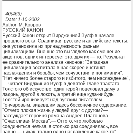
40(463)
Date: 1-10-2002
Author: М. Ковров
РУССКИЙ КАНОН
Русский Канон открыт Вирджинией Вулф в начале
прошлого века. Сравнивая русские и английские тексты,
она установила их принадлежность разным
цивилизациям. Внешне это выглядело как смещение
акцентов, одних интересует это, других — то. Результат
ее сравнительного анализа канонов: "Западная
цивилизация воспитала в нас скорее инстинкт
наслаждения и борьбы, чем сочувствия и понимания".
"Нет ничего более старого и избитого, чем наслаждение",
— читает Вирджиния Вулф в девятой главе трактата
Толстого об искусстве: один герой поцеловал даму в
ладонь, другой в локоть, а третий еще куда-нибудь.
Толстой иронизирует над русским писателем
Гончаровым, видевшим здесь бесконечное содержание.
"Отчего плохая жизнь у людей друг с другом?—
рассуждает героиня романа Андрея Платонова
"Счастливая Москва".— Оттого, что любовью
соединиться нельзя, я столько раз соединялась, все
равно — никак, только одно наслаждение какое-то".