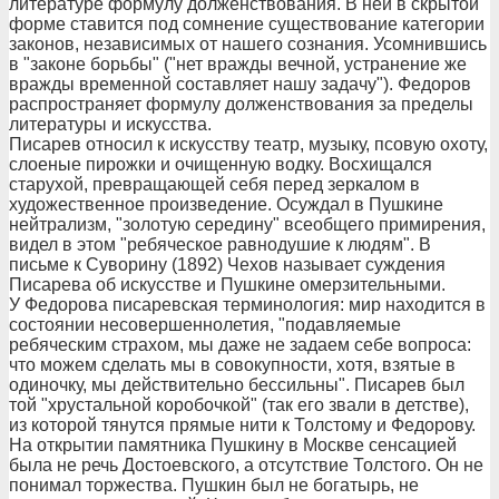
литературе формулу долженствования. В ней в скрытой
форме ставится под сомнение существование категории
законов, независимых от нашего сознания. Усомнившись
в "законе борьбы" ("нет вражды вечной, устранение же
вражды временной составляет нашу задачу"). Федоров
распространяет формулу долженствования за пределы
литературы и искусства.
Писарев относил к искусству театр, музыку, псовую охоту,
слоеные пирожки и очищенную водку. Восхищался
старухой, превращающей себя перед зеркалом в
художественное произведение. Осуждал в Пушкине
нейтрализм, "золотую середину" всеобщего примирения,
видел в этом "ребяческое равнодушие к людям". В
письме к Суворину (1892) Чехов называет суждения
Писарева об искусстве и Пушкине омерзительными.
У Федорова писаревская терминология: мир находится в
состоянии несовершеннолетия, "подавляемые
ребяческим страхом, мы даже не задаем себе вопроса:
что можем сделать мы в совокупности, хотя, взятые в
одиночку, мы действительно бессильны". Писарев был
той "хрустальной коробочкой" (так его звали в детстве),
из которой тянутся прямые нити к Толстому и Федорову.
На открытии памятника Пушкину в Москве сенсацией
была не речь Достоевского, а отсутствие Толстого. Он не
понимал торжества. Пушкин был не богатырь, не