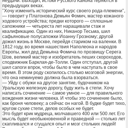
неудачи. Выходит, истоки Русского Канона теряются в
предыдущих веках.
"Хочу изменить исторический курс своего рода-племени",
— говорит у Платонова Демьян Фомич, мастер кожаного
ходового устройства; предки которого — сплошные
сапожники — четыреста лет наращивали стаж и
квалификацию. Один из них, Никанор Тесьма, шил
сафьяновые полусапожки Иоанну Грозному; другой
дожил жизнь в Москве, перейдя стариком на валенки. В
1812 году, во время нашествия Наполеона и народов
Европы, жил дед Демьяна Фомича по прозвищу Серега
Шов, великий мастер и изобретатель пеших скороходов,
сподвижник Барклая-де-Толли. Один отступал, другой
шил сапоги впрок, чтобы было в чем наступать в свое
время. В этом роду скопилось столько мозговой энергии,
что она неминуемо должна была взорваться.
— Уйду с обужи на другое занятие, будочником на
Уральскую железную дорогу, буду жить в степи. Хочу
написать сочинение — самое умное — для правильного
вождения жизни человека. И чтобы это сочинение было,
как броня человеку; а сейчас он нагой. В будке будет тихо,
кругом сухие степи, делов особых не будет.
Это будет крик мудреца, молчавшего 400 или 500 лет. Его
мысль будет необыкновенной и праведной — столько лет
скапливался и сгущался опыт и мозг стольких людей!