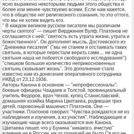
ясно выражено некоторыми людьми этого общества и
более или менее чувствуемо всеми. Если нам кажется,
что в обществе нет религиозного сознания, то это оттого,
что мы не хотим видеть его.
" В каждом великом русском писателе мы различаем
черты святого" — пишет Вирджиния Вулф. Платонов не
соглашается с ней: "святость есть утрата жизни, утрата и
божественного". Он дополняет мысль, Достоевского из
"Дневника писателя" ("мы не станем и отстаивать таких
святынь, в которые перестали верить сами… ни одна
святыня наша не побоится свободного исследования"):
"слишком большое количество неприкосновенных
святынь сковывает жизнь". Это дополнение стало
известно нам из донесения оперативного сотрудника
НКВД от 23.12.1936.
Авторы Канона в основном — "непрофессионалы":
боевые офицеры Чаадаев и Толстой, провинциальный
учитель Федоров, врач Чехов, купец Станиславский,
домашняя хозяйка Марина Цветаева, родившая трех
детей, паровозный машинист Платонов. Они —
участники. Платонов говорил: "Чувства рождаются не из
наблюдения и изучения, а из участия". Наблюдающие и
изучающие чаще всего оказываются вне Канона.
Цветаева пишет, что у Бунина "никакого, вчистую"
влияния ни в России, ни за границей не было ("я его не