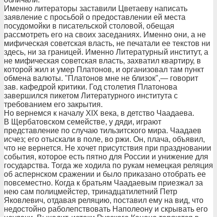
Именно литераторы заставили Цветаеву написать
заявление с просьбой о предоставлении ей места
посудомойки в писательской столовой, обещая
рассмотреть его на своих заседаниях. Именно они, а не
мифическая советская власть, не печатали ее текстов ни
здесь, ни за границей. Именно Литературный институт, а
не мифическая советская власть, захватил квартиру, в
которой жил и умер Платонов, и организовал там пункт
обмена валюты. "Платонов мне не близок",— говорит
зав. кафедрой критики. Год столетия Платонова
завершился пикетом Литературного института с
требованием его закрытия.
Но вернемся к началу ХIХ века, в детство Чаадаева.
В Щербатовском семействе, у дяди, играют
представление по случаю тильзитского мира. Чаадаев
исчез; его отыскали в поле, во ржи. Он, плача, объявил,
что не вернется. Не хочет присутствия при праздновании
события, которое есть пятно для России и унижение для
государства. Тогда же ходила по рукам немецкая реляция
об аспернском сражении и было приказано отобрать ее
повсеместно. Когда к братьям Чаадаевым приезжал за
нею сам полицмейстер, тринадцатилетний Петр
Яковлевич, отдавая реляцию, поставил ему на вид, что
недостойно раболепствовать Наполеону и скрывать его