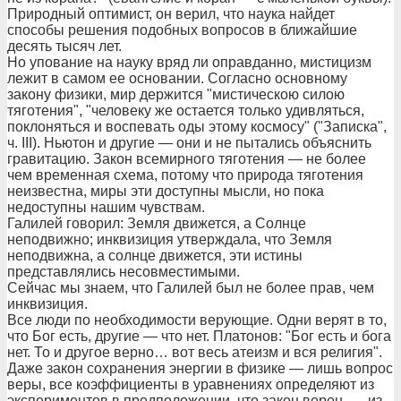
Природный оптимист, он верил, что наука найдет
способы решения подобных вопросов в ближайшие
десять тысяч лет.
Но упование на науку вряд ли оправданно, мистицизм
лежит в самом ее основании. Согласно основному
закону физики, мир держится "мистическою силою
тяготения", "человеку же остается только удивляться,
поклоняться и воспевать оды этому космосу" ("Записка",
ч. III). Ньютон и другие — они и не пытались объяснить
гравитацию. Закон всемирного тяготения — не более
чем временная схема, потому что природа тяготения
неизвестна, миры эти доступны мысли, но пока
недоступны нашим чувствам.
Галилей говорил: Земля движется, а Солнце
неподвижно; инквизиция утверждала, что Земля
неподвижна, а солнце движется, эти истины
представлялись несовместимыми.
Сейчас мы знаем, что Галилей был не более прав, чем
инквизиция.
Все люди по необходимости верующие. Одни верят в то,
что Бог есть, другие — что нет. Платонов: "Бог есть и бога
нет. То и другое верно… вот весь атеизм и вся религия".
Даже закон сохранения энергии в физике — лишь вопрос
веры, все коэффициенты в уравнениях определяют из
экспериментов в предположении, что закон верен, — из