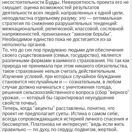
несостоятельности Будды. Невероятность проекта его не
смущает: оценка возможностей результатов
деятельности всех людей, направленных к одной цели,
неподвластна отдельному разуму; это — оптимальная
стратегия по снижению разрушительных тенденций:
межнациональной, религиозной, классовой, сословной
напряженностей, пронизанных "законом борьбы".
Необходимое единство пока не достигается из-за
неполноты органов.
То, что до сих пор придумано людьми для обеспечения
своего существования (семья, государство), является
различными формами взаимного страхования. Но так как
природа не принимала при этом никакого обязательства,
такое страхование нельзя считать действительным.
Изучение условий, при которых случайное блуждание
становится неслучайным и — сознательным, в любом
случае должно начинаться с уничтожения голода,
решения сельскохозяйственного вопроса (сбор "верного"
урожая, — который бы гарантировал неухудшение
свойств почвы).
Теперь, когда "акценты" расставлены, понятно, что
проект не предполагает суеты. Истина о самом себе,
всегда сопровождающаяся истерией личного спасения и
бессмертия, Платонова не интересует; "ведь если жить
правильно — по духу, по сердцу, подвигом, жертвой,