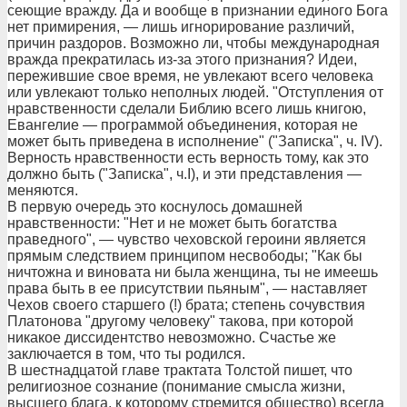
сеющие вражду. Да и вообще в признании единого Бога
нет примирения, — лишь игнорирование различий,
причин раздоров. Возможно ли, чтобы международная
вражда прекратилась из-за этого признания? Идеи,
пережившие свое время, не увлекают всего человека
или увлекают только неполных людей. "Отступления от
нравственности сделали Библию всего лишь книгою,
Евангелие — программой объединения, которая не
может быть приведена в исполнение" ("Записка", ч. IV).
Верность нравственности есть верность тому, как это
должно быть ("Записка", ч.I), и эти представления —
меняются.
В первую очередь это коснулось домашней
нравственности: "Нет и не может быть богатства
праведного", — чувство чеховской героини является
прямым следствием принципом несвободы; "Как бы
ничтожна и виновата ни была женщина, ты не имеешь
права быть в ее присутствии пьяным", — наставляет
Чехов своего старшего (!) брата; степень сочувствия
Платонова "другому человеку" такова, при которой
никакое диссидентство невозможно. Счастье же
заключается в том, что ты родился.
В шестнадцатой главе трактата Толстой пишет, что
религиозное сознание (понимание смысла жизни,
высшего блага, к которому стремится общество) всегда