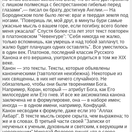
с лишком полмесяца с беспрестанною гибелью перед
глазами",— писал он брату, достигнув Англии.— На
Бородинском поле было легче: враг и твердая земля под
ногами. "Поверишь ли, мой друг, в минуты бури самые
ужасные мысль о вашем горе, если погибну, всего более
меня ужасала!" Спустя более ста лет этот текст повторен
в платоновском "Чевенгуре": "Себя никогда не жалко,
только вспомнишь, как умрешь и над тобой заплачут, то
жалко будет плачущих одних оставлять". Все уместилось
в один век. Платонов, последний классик Русского
Канона и его вершина, ухитрился родиться в том же ХIХ
веке.
Канон — это тексты. Тексты, которые объявлены
каноническими (тавтология неизбежна). Некоторые из
них священны, в них нет ничего случайного. Не
обязательно, чтобы они были творениями Бога.
Например, Коран, который — атрибут Бога, как Его
милосердие или Его гнев. И все же аксиоматика канона
заключена не в формулировке, она — в наборе имен;
иногда — в одном имени, например, Конфуций.
Канон несводим к формуле, даже если это "Аллах
Акбар!". В тексте мысль скорее скрыта, чем выражена; то
же и в словах. В третьей части своей "Записки от
неученых к ученым, духовным и светским, к верующим и
неверующим" Николай Федоров пишет, что в слове