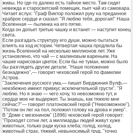
живы. Но где-то далеко есть тайное место. Там сидит
невежда и старосветский помещик, пьет чай из самовара.
Читает вслух: "Граф Виктор положил руку на преданное
храброе сердце и сказал: "Я люблю тебя, дорогая!" Наша
Вселенная — пылинка на его пятке.
Когда он допьет третью чашку и встанет — наступит конец
света.
Если разгадать структуру его души, можно пытаться
влиять на ход истории. Четвертая чашка продлила бы
жизнь Вселенной на несколько миллионов лет. Уже
установлено, что чай — с малиновым вареньем. На
чашке нарисован цветок. Если бы не туман, можно было
бы разглядеть другие детали. "Наше положение
безнадежно",— говорит чеховский герой по фамилии
Астров.
"Заключения русского ума,— пишет Вирджиния Вулф,—
неизбежно имеют привкус исключительной грусти". "Я
люблю. Но я знаю — чего хочу, то невозможно тут, и
сердце мое не выдержит. Ты знаешь, как тяжело мне
сейчас?"— говорит платоновский герой ("Невозможное").
"Потом он лег на пол, положил голову на дрова и умер".
В "Доме с мезонином" (1896) чеховский герой говорит:
"Проходят сотни лет, а миллиарды людей живут хуже
животных, только ради куска хлеба; голод, холод,
животный страх, тяжкий, невыносимый труд, "точно