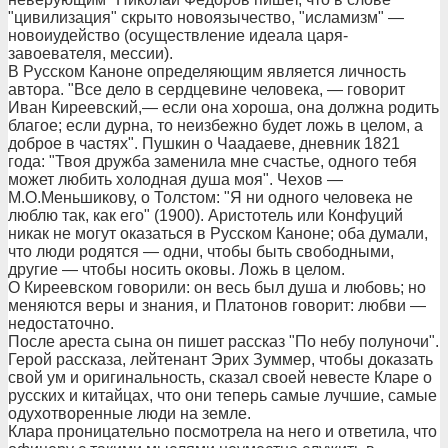
"цивилизация" скрыто новоязычество, "исламизм" —
новоиудейство (осуществление идеала царя-
завоевателя, мессии).
В Русском Каноне определяющим является личность
автора. "Все дело в сердцевине человека, — говорит
Иван Киреевский,— если она хороша, она должна родить
благое; если дурна, то неизбежно будет ложь в целом, а
доброе в частях". Пушкин о Чаадаеве, дневник 1821
года: "Твоя дружба заменила мне счастье, одного тебя
может любить холодная душа моя". Чехов —
М.О.Меньшикову, о Толстом: "Я ни одного человека не
люблю так, как его" (1900). Аристотель или Конфуций
никак не могут оказаться в Русском Каноне; оба думали,
что люди родятся — одни, чтобы быть свободными,
другие — чтобы носить оковы. Ложь в целом.
О Киреевском говорили: он весь был душа и любовь; но
меняются веры и знания, и Платонов говорит: любви —
недостаточно.
После ареста сына он пишет рассказ "По небу полуночи".
Герой рассказа, лейтенант Эрих Зуммер, чтобы доказать
свой ум и оригинальность, сказал своей невесте Кларе о
русских и китайцах, что они теперь самые лучшие, самые
одухотворенные люди на земле.
Клара проницательно посмотрела на него и ответила, что