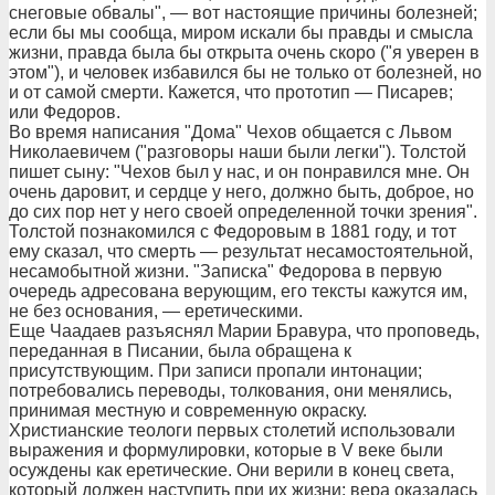
снеговые обвалы", — вот настоящие причины болезней;
если бы мы сообща, миром искали бы правды и смысла
жизни, правда была бы открыта очень скоро ("я уверен в
этом"), и человек избавился бы не только от болезней, но
и от самой смерти. Кажется, что прототип — Писарев;
или Федоров.
Во время написания "Дома" Чехов общается с Львом
Николаевичем ("разговоры наши были легки"). Толстой
пишет сыну: "Чехов был у нас, и он понравился мне. Он
очень даровит, и сердце у него, должно быть, доброе, но
до сих пор нет у него своей определенной точки зрения".
Толстой познакомился с Федоровым в 1881 году, и тот
ему сказал, что смерть — результат несамостоятельной,
несамобытной жизни. "Записка" Федорова в первую
очередь адресована верующим, его тексты кажутся им,
не без основания, — еретическими.
Еще Чаадаев разъяснял Марии Бравура, что проповедь,
переданная в Писании, была обращена к
присутствующим. При записи пропали интонации;
потребовались переводы, толкования, они менялись,
принимая местную и современную окраску.
Христианские теологи первых столетий использовали
выражения и формулировки, которые в V веке были
осуждены как еретические. Они верили в конец света,
который должен наступить при их жизни; вера оказалась