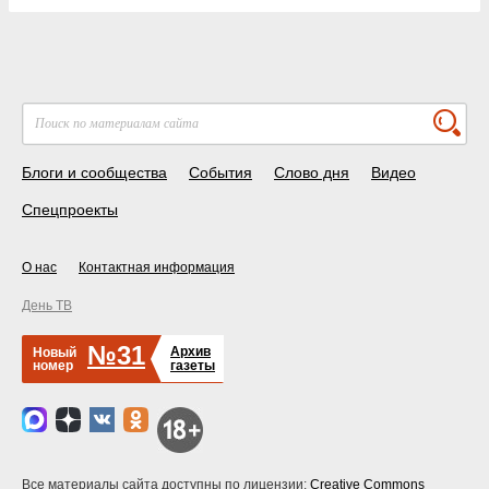
Блоги и сообщества
События
Слово дня
Видео
Спецпроекты
О нас
Контактная информация
День ТВ
№31
Архив
Новый
номер
газеты
Все материалы сайта доступны по лицензии:
Creative Commons