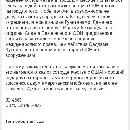
изменениях климата и в прошлом месяце попыталось
сделать недействительной конвенцию ООН против
пыток для того, чтобы получить возможность не
допускать международных наблюдателей в свой
тюремный лагерь в заливе Гуантанамо. Даже его
готовность начать войну с Ираком без мандата со
стороны Совета Безопасности ООН представляет
собой гораздо более серьезное попрание
международного права, чем действия Саддама
Хусейна в отношении инспекторов ООН по
вооружениям".
Поэтому, заключает автор, разумным ответом на все
это является отказ от сотрудничества с США! Хороший
подарок со стороны самого верного европейского
союзника к двум американским юбилеям, ничего не
скажешь. И, что самое главное, заслуженный...
33(456)
Date: 13-08-2002
Теги события:
сша