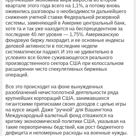
квартале этого года всего на 1,1%, а потому вновь
оживились разговоры о необходимости дальнейшего
снижения учетной ставки Федеральной резервной
системы, заменяющей в Америке центральный банк,
хотя та и так уже находится на беспрецедентном за
последние 40 лет уровне — 1,75%. Американскую
фондовую биржу лихорадит, и ее основные индексы
деловой активности в последние недели
систематически падают. И это не удивительно в
условиях все более суживающегося реального
производственного сектора США при колоссальном
расширении чисто спекулятивных биржевых
операций.
Все это происходит на фоне вынужденных
разоблачений нечистоплотной деятельности ряда
крупнейших корпораций США, занимавшихся
гигантскими приписками своих доходов с целью игры
на курсе акций. Даже "ручной" для Вашингтона
Международный валютный фонд отважился на
критику эконоомической политики США, указывая на
такие первопричины бедствий, как рост бюджетного
дефицита и непомерные расходы на военные нужды.