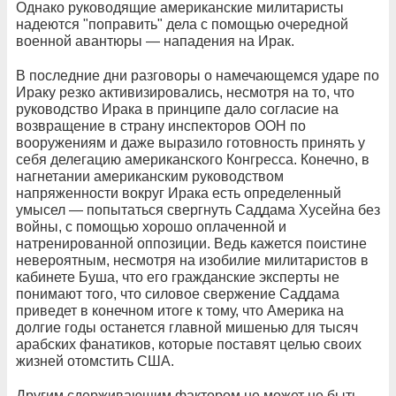
Однако руководящие американские милитаристы
надеются "поправить" дела с помощью очередной
военной авантюры — нападения на Ирак.
В последние дни разговоры о намечающемся ударе по
Ираку резко активизировались, несмотря на то, что
руководство Ирака в принципе дало согласие на
возвращение в страну инспекторов ООН по
вооружениям и даже выразило готовность принять у
себя делегацию американского Конгресса. Конечно, в
нагнетании американским руководством
напряженности вокруг Ирака есть определенный
умысел — попытаться свергнуть Саддама Хусейна без
войны, с помощью хорошо оплаченной и
натренированной оппозиции. Ведь кажется поистине
невероятным, несмотря на изобилие милитаристов в
кабинете Буша, что его гражданские эксперты не
понимают того, что силовое свержение Саддама
приведет в конечном итоге к тому, что Америка на
долгие годы останется главной мишенью для тысяч
арабских фанатиков, которые поставят целью своих
жизней отомстить США.
Другим сдерживающим фактором не может не быть