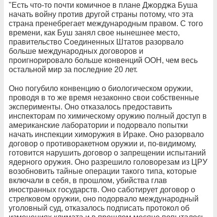
"Есть что-то почти комичное в плане Джорджа Буша
начать войну против другой страны потому, что эта
страна пренебрегает международным правом. С того
времени, как Буш занял свое нынешнее место,
правительство Соединенных Штатов разорвало
больше международных договоров и
проигнорировало больше конвенций ООН, чем весь
остальной мир за последние 20 лет.
Оно погубило конвенцию о биологическом оружии,
проводя в то же время незаконно свои собственные
эксперименты. Оно отказалось предоставить
инспекторам по химическому оружию полный доступ в
американские лаборатории и подорвало попытки
начать инспекции химоружия в Ираке. Оно разорвало
договор о противоракетном оружии и, по-видимому,
готовится нарушить договор о запрещении испытаний
ядерного оружия. Оно разрешило головорезам из ЦРУ
возобновить тайные операции такого типа, которые
включали в себя, в прошлом, убийства глав
иностранных государств. Оно саботирует договор о
стрелковом оружии, оно подорвало международный
уголовный суд, отказалось подписать протокол об