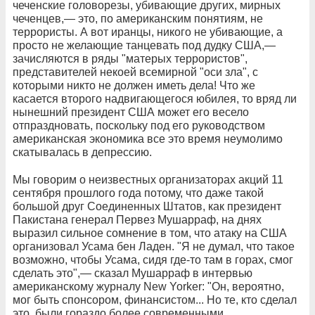
чеченские головорезы, убивающие других, мирных
чеченцев,— это, по американским понятиям, не
террористы. А вот иранцы, никого не убивающие, а
просто не желающие танцевать под дудку США,—
зачисляются в ряды "матерых террористов",
представителей некоей всемирной "оси зла", с
которыми никто не должен иметь дела! Что же
касается второго надвигающегося юбилея, то вряд ли
нынешний президент США может его весело
отпраздновать, поскольку под его руководством
американская экономика все это время неумолимо
скатывалась в депрессию.
Мы говорим о неизвестных организаторах акций 11
сентября прошлого года потому, что даже такой
большой друг Соединенных Штатов, как президент
Пакистана генерал Первез Мушарраф, на днях
выразил сильное сомнение в том, что атаку на США
организовал Усама бен Ладен. "Я не думал, что такое
возможно, чтобы Усама, сидя где-то там в горах, смог
сделать это",— сказал Мушарраф в интервью
американскому журналу New Yorker: "Он, вероятно,
мог быть спонсором, финансистом... Но те, кто сделал
это, были гораздо более современными...