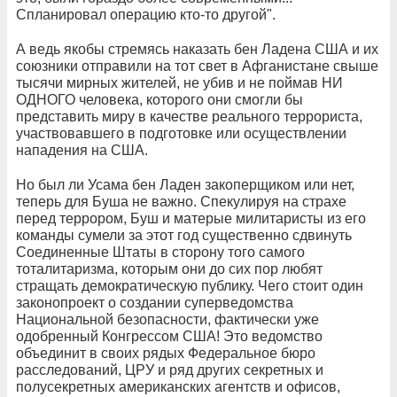
Спланировал операцию кто-то другой".
А ведь якобы стремясь наказать бен Ладена США и их
союзники отправили на тот свет в Афганистане свыше
тысячи мирных жителей, не убив и не поймав НИ
ОДНОГО человека, которого они смогли бы
представить миру в качестве реального террориста,
участвовавшего в подготовке или осуществлении
нападения на США.
Но был ли Усама бен Ладен закоперщиком или нет,
теперь для Буша не важно. Спекулируя на страхе
перед террором, Буш и матерые милитаристы из его
команды сумели за этот год существенно сдвинуть
Соединенные Штаты в сторону того самого
тоталитаризма, которым они до сих пор любят
стращать демократическую публику. Чего стоит один
законопроект о создании суперведомства
Национальной безопасности, фактически уже
одобренный Конгрессом США! Это ведомство
объединит в своих рядых Федеральное бюро
расследований, ЦРУ и ряд других секретных и
полусекретных американских агентств и офисов,