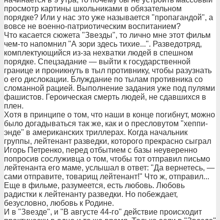
просмотр картины школьниками в обязательном
порядке? Или у нас это уже называется "пропагандой", а
вовсе не военно-патриотическим воспитанием?
Что касается сюжета "Звезды", то лично мне этот фильм
чем-то напомнил "А зори здесь тихие...". Разведотряд,
комплектующийся из-за нехватки людей в спешном
порядке. Спецзадание — выйти к государственной
границе и проникнуть в тыл противнику, чтобы разузнать
о его дислокации. Блуждание по тылам противника со
сломанной рацией. Выполнение задания уже под пулями
фашистов. Героическая смерть людей, не сдавшихся в
плен.
Хотя в принципе о том, что наши в конце погибнут, можно
было догадываться так же, как и о пресловутом "хеппи-
энде" в американских триллерах. Когда начальник
группы, лейтенант разведки, которого прекрасно сыграл
Игорь Петренко, перед отбытием с базы неуверенно
попросив сослуживца о том, чтобы тот отправил письмо
лейтенанта его маме, услышал в ответ: "Да вернетесь, —
сами отправите, товарищ лейтенант!" Что ж, отправил...
Еще в фильме, разумеется, есть любовь. Любовь
радистки к лейтенанту разведки. Но побеждает,
безусловно, любовь к Родине.
И в "Звезде", и "В августе 44-го" действие происходит