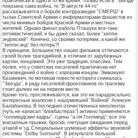
практически в одно и то же время. Только если в "Звезде"
показана сама война, то "В августе 44-го"
рассказывается о борьбе контрразведки "СМЕРШ" в
тылах Советской Армии с информаторами фашистов из
числа мнимых бойцов Красной Армии и местных
жителей. Однако финал работы Пташука все-таки
оптимистический, я бы даже сказал, более "хеппи-
эндовский". Конечно, со своими потерями, а какой же
"хеппи-энд" без потерь?!
В принципе, большинство наших фильмов отличаются
своей более трагедийной, в отличии от зарубежных
картин, концовкой. Это уже традиция, классика. Тем
более, что у советских писателей практически нет
произведений о войне с хорошим концом. Эммануил
Казакевич, по мотивам повести которого снималась
"Звезда", в ряду писателей-фронтовиков по трагизму
стоит далеко не на первом месте.
Кроме того, прослеживаются, как это ни парадоксально,
интересные аналогии с нашумевшей "Войной" Алексея
Балабанова. В последних отечественных кинолентах
(чуть не написал "блокбастерах") активно применяются
"голливудские кадры", сцены "а-ля Голливуд": все эти
внезапные прыжки, броски, гнетущие ожидания перед
атакой и т.д. Специальные шумовые эффекты звуковой
системы "Dolby Surround". В результате большой