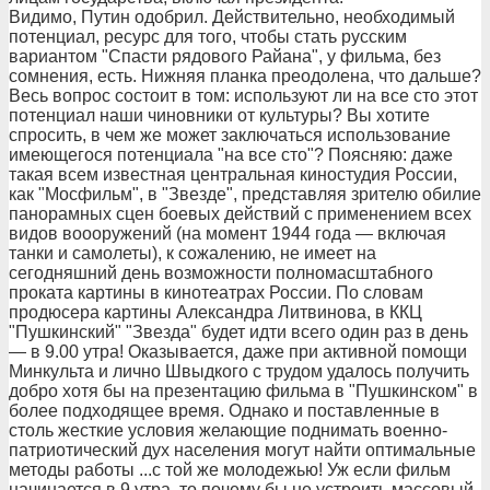
Видимо, Путин одобрил. Действительно, необходимый
потенциал, ресурс для того, чтобы стать русским
вариантом "Спасти рядового Райана", у фильма, без
сомнения, есть. Нижняя планка преодолена, что дальше?
Весь вопрос состоит в том: используют ли на все сто этот
потенциал наши чиновники от культуры? Вы хотите
спросить, в чем же может заключаться использование
имеющегося потенциала "на все сто"? Поясняю: даже
такая всем известная центральная киностудия России,
как "Мосфильм", в "Звезде", представляя зрителю обилие
панорамных сцен боевых действий с применением всех
видов воооружений (на момент 1944 года — включая
танки и самолеты), к сожалению, не имеет на
сегодняшний день возможности полномасштабного
проката картины в кинотеатрах России. По словам
продюсера картины Александра Литвинова, в ККЦ
"Пушкинский" "Звезда" будет идти всего один раз в день
— в 9.00 утра! Оказывается, даже при активной помощи
Минкульта и лично Швыдкого с трудом удалось получить
добро хотя бы на презентацию фильма в "Пушкинском" в
более подходящее время. Однако и поставленные в
столь жесткие условия желающие поднимать военно-
патриотический дух населения могут найти оптимальные
методы работы ...с той же молодежью! Уж если фильм
начинается в 9 утра, то почему бы не устроить массовый