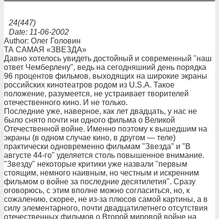
24(447)
Date: 11-06-2002
Author: Олег Головин
ТА САМАЯ «ЗВЕЗДА»
Давно хотелось увидеть достойный и современный "наш
ответ Чемберлену", ведь на сегодняшний день порядка
96 процентов фильмов, выходящих на широкие экраны
российских кинотеатров родом из U.S.A. Такое
положение, разумеется, не устраивает творителей
отечественного кино. И не только.
Последние уже, наверное, как лет двадцать, у нас не
было снято почти ни одного фильма о Великой
Отечественной войне. Именно поэтому к вышедшим на
экраны (в одном случае кино, в другом — теле)
практически одновременно фильмам "Звезда" и "В
августе 44-го" уделяется столь повышенное внимание.
"Звезду" некоторые критики уже назвали "первым
стоящим, немного наивным, но честным и искренним
фильмом о войне за последние десятилетия". Сразу
оговорюсь, с этим вполне можно согласиться, но, к
сожалению, скорее, не из-за плюсов самой картины, а в
силу элементарного, почти двадцатилетнего отсутствия
отечественных фильмов о Второй мировой войне на