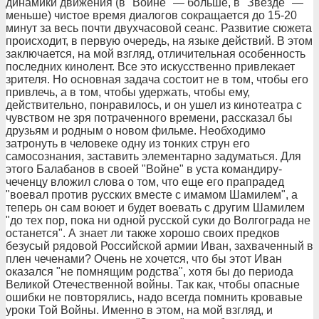
динамики движения (в "Войне" — больше, в "Звезде" —
меньше) чистое время диалогов сокращается до 15-20
минут за весь почти двухчасовой сеанс. Развитие сюжета
происходит, в первую очередь, на языке действий. В этом
заключается, на мой взгляд, отличительная особенность
последних кинолент. Все это искусственно привлекает
зрителя. Но основная задача состоит не в том, чтобы его
привлечь, а в том, чтобы удержать, чтобы ему,
действительно, понравилось, и он ушел из кинотеатра с
чувством не зря потраченного времени, рассказал бы
друзьям и родным о новом фильме. Необходимо
затронуть в человеке одну из тонких струн его
самосознания, заставить элементарно задуматься. Для
этого Балабанов в своей "Войне" в уста командиру-
чеченцу вложил слова о том, что еще его прапрадед
"воевал против русских вместе с имамом Шамилем", а
теперь он сам воюет и будет воевать с другим Шамилем
"до тех пор, пока ни одной русской суки до Волгограда не
останется". А знает ли также хорошо своих предков
безусый рядовой Российской армии Иван, захваченный в
плен чеченами? Очень не хочется, что бы этот Иван
оказался "не помнящим родства", хотя бы до периода
Великой Отечественной войны. Так как, чтобы опасные
ошибки не повторялись, надо всегда помнить кровавые
уроки Той Войны. Именно в этом, на мой взгляд, и