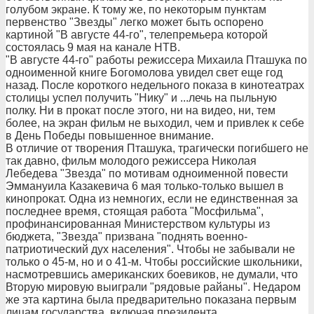
голубом экране. К тому же, по некоторым пунктам
первенство "Звезды" легко может быть оспорено
картиной "В августе 44-го", телепремьера которой
состоялась 9 мая на канале НТВ.
"В августе 44-го" работы режиссера Михаила Пташука по
одноименной книге Богомолова увидел свет еще год
назад. После короткого недельного показа в кинотеатрах
столицы успел получить "Нику" и ...лечь на пыльную
полку. Ни в прокат после этого, ни на видео, ни, тем
более, на экран фильм не выходил, чем и привлек к себе
в День Победы повышенное внимание.
В отличие от творения Пташука, трагически погибшего не
так давно, фильм молодого режиссера Николая
Лебедева "Звезда" по мотивам одноименной повести
Эммануила Казакевича 6 мая только-только вышел в
кинопрокат. Одна из немногих, если не единственная за
последнее время, стоящая работа "Мосфильма",
профинансированная Министерством культуры из
бюджета, "Звезда" призвана "поднять военно-
патриотический дух населения". Чтобы не забывали не
только о 45-м, но и о 41-м. Чтобы российские школьники,
насмотревшись американских боевиков, не думали, что
Вторую мировую выиграли "рядовые райаны". Недаром
же эта картина была предварительно показана первым
лицам государства, включая президента.