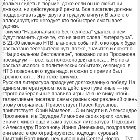
должен сидеть в тюрьме, даже если он не любит ни
джакузи, ни действующий режим. Все писатели должны
поддерживать друг друга в трудную минуту. В зале кто
аплодирует, кто негодует, кто побыстрее сматывает
удочки.
Триумф "Национального бестселлера" удался, о нем
будут помнить даже те, кто не знает слова "литература".
В 21-00 включаю НТВ, в анонсе событий, о которых будет
рассказано телезрителю чуть позже, значится и сюжет о
"Национальном бестселлере", показано лицо Проханова,
президиум — все, как положено для анонса… Но пока
рассказывалось о политических событиях, очевидно, в
НТВ позвонили откуда надо, и сюжет о премии был
срочно снят… Это тоже триумф.
Русская литература празднует долгожданную победу. На
едином литературном поле действуют уже иные — не
строго либеральные правила игры. И я не вижу, чтобы
талантливые писатели самых разных направлений очень
этому огорчались. Приветствует Павел Крусанов,
приветствует Юрий Мамлеев…Они видят и в Александре
Проханове, и в Эдуарде Лимонове своих ярких коллег.
Значит, живет еще и сама русская литература. Подходит
к Александру Проханову Ирина Денежкина, поздравляет,
они вместе фотографируются, подходит суровый
Дмитрий Бортников, неунывающий Сергей Носов… Тут