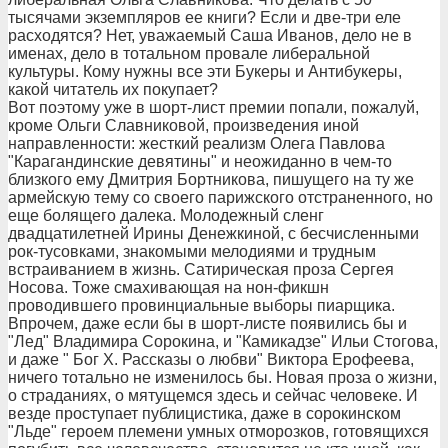
тысячами экземпляров ее книги? Если и две-три еле
расходятся? Нет, уважаемый Саша Иванов, дело не в
именах, дело в тотальном провале либеральной
культуры. Кому нужны все эти Букеры и Антибукеры,
какой читатель их покупает?
Вот поэтому уже в шорт-лист премии попали, пожалуй,
кроме Ольги Славниковой, произведения иной
направленности: жесткий реализм Олега Павлова
"Карагандинские девятины" и неожиданно в чем-то
близкого ему Дмитрия Бортникова, пишущего на ту же
армейскую тему со своего парижского отстраненного, но
еще болящего далека. Молодежный сленг
двадцатилетней Ирины Денежкиной, с бесчисленными
рок-тусовками, знакомыми мелодиями и трудным
встраиванием в жизнь. Сатирическая проза Сергея
Носова. Тоже смахивающая на нон-фикшн
проводившего провинциальные выборы пиарщика.
Впрочем, даже если бы в шорт-листе появились бы и
"Лед" Владимира Сорокина, и "Камикадзе" Ильи Стогова,
и даже " Бог Х. Рассказы о любви" Виктора Ерофеева,
ничего тотально не изменилось бы. Новая проза о жизни,
о страданиях, о мятущемся здесь и сейчас человеке. И
везде проступает публицистика, даже в сорокинском
"Льде" героем племени умных отморозков, готовящихся