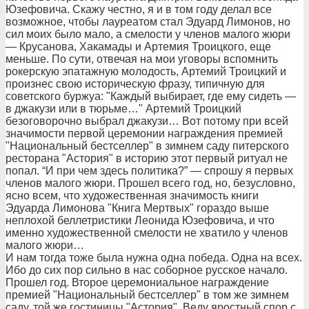
Юзефовича. Скажу честно, я и в том году делал все
возможное, чтобы лауреатом стал Эдуард Лимонов, но
сил моих было мало, а смелости у членов малого жюри
— Крусанова, Хакамады и Артемия Троицкого, еще
меньше. По сути, отвечая на мои уговоры вспомнить
рокерскую эпатажную молодость, Артемий Троицкий и
произнес свою историческую фразу, типичную для
советского буржуа: "Каждый выбирает, где ему сидеть —
в джакузи или в тюрьме…" Артемий Троицкий
безоговорочно выбрал джакузи… Вот потому при всей
значимости первой церемонии награждения премией
"Национальный бестселлер" в зимнем саду питерского
ресторана "Астория" в историю этот первый ритуал не
попал. “И при чем здесь политика?” — спрошу я первых
членов малого жюри. Прошел всего год, но, безусловно,
ясно всем, что художественная значимость книги
Эдуарда Лимонова "Книга Мертвых" гораздо выше
неплохой беллетристики Леонида Юзефовича, и что
именно художественной смелости не хватило у членов
малого жюри…
И нам тогда тоже была нужна одна победа. Одна на всех.
Ибо до сих пор сильно в нас соборное русское начало.
Прошел год. Второе церемониальное награждение
премией "Национальный бестселлер" в том же зимнем
саду, той же гостиницы "Астория". Веду яростный спор с