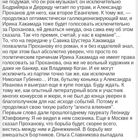
не подумай, что он рок-музыкант, он исключительно
Бодрийяра и Дерриду читает по утрам, и Александр
Проханов для него, как второе Евангелие. К тому же, —
продолжал оптимистически галлюционизирующий маг, и
Ирина Хакамада тоже будет голосовать исключительно
за Проханова, ей деваться некуда, она сама ему об этом
сказала. Так что премия, считай, у нас в кармане”…
То, что на передаче у Савика Шустера Хакамада
похвалила Проханову его роман, я и без издателей знал,
но при этом был абсолютно уверен, что просто по
политическим причинам Ирина Хакамада не имеет права
голосовать за Проханова, она же не вольный художник и
даже не банкир, как Владимир Коган. И ее могут
исключить из партии точно так же, как исключили
Николая Губенко… Итак, бутылку коньяка у Александра
Иванова я выиграл еще в купе поезда. Буду ждать. К
тому же, как опытный литературный волк и участник
многих конкурсов и жюри, я не был до конца уверен в
благополучном для нас исходе событий. Потому и
продолжал свою тихую работу “агента влияния”.
Первым слово дали прошлогоднему лауреату Леониду
Юзефовичу. Я не видел в нем союзника. Еще в Москве я
сказал Проханову, что борьба будет, скорее всего,
вестись между ним и Денежкиной. В борьбу мог
вмешаться Бортников. Ольга Славникова выпадала