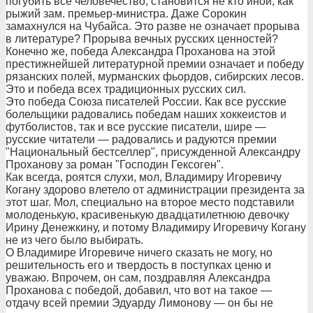
погубить все человечество, становится не кто иной, как
рыжий зам. премьер-министра. Даже Сорокин
замахнулся на Чубайса. Это разве не означает прорыва
в литературе? Прорыва вечных русских ценностей?
Конечно же, победа Александра Проханова на этой
престижнейшей литературной премии означает и победу
рязанских полей, мурманских фьордов, сибирских лесов.
Это и победа всех традиционных русских сил.
Это победа Союза писателей России. Как все русские
болельщики радовались победам наших хоккеистов и
футболистов, так и все русские писатели, шире —
русские читатели — радовались и радуются премии
"Национальный бестселлер", присужденной Александру
Проханову за роман "Господин Гексоген".
Как всегда, роятся слухи, мол, Владимиру Игоревичу
Когану здорово влетело от администрации президента за
этот шаг. Мол, специально на второе место подставили
молоденькую, красивенькую двадцатилетнюю девочку
Ирину Денежкину, и потому Владимиру Игоревичу Когану
не из чего было выбирать.
О Владимире Игоревиче ничего сказать не могу, но
решительность его и твердость в поступках ценю и
уважаю. Впрочем, он сам, поздравляя Александра
Проханова с победой, добавил, что вот на такое —
отдачу всей премии Эдуарду Лимонову — он бы не