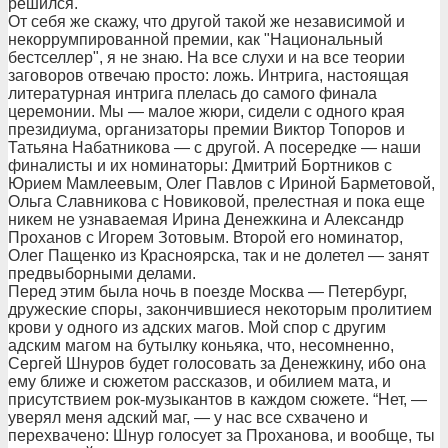
решился.
От себя же скажу, что другой такой же независимой и
некоррумпированной премии, как "Национальный
бестселлер", я не знаю. На все слухи и на все теории
заговоров отвечаю просто: ложь. Интрига, настоящая
литературная интрига плелась до самого финала
церемонии. Мы — малое жюри, сидели с одного края
президиума, организаторы премии Виктор Топоров и
Татьяна Набатникова — с другой. А посередке — наши
финалисты и их номинаторы: Дмитрий Бортников с
Юрием Мамлеевым, Олег Павлов с Ириной Барметовой,
Ольга Славникова с Новиковой, прелестная и пока еще
никем не узнаваемая Ирина Денежкина и Александр
Проханов с Игорем Зотовым. Второй его номинатор,
Олег Пащенко из Красноярска, так и не долетел — занят
предвыборными делами.
Перед этим была ночь в поезде Москва — Петербург,
дружеские споры, закончившиеся некоторым пролитием
крови у одного из адских магов. Мой спор с другим
адским магом на бутылку коньяка, что, несомненно,
Сергей Шнуров будет голосовать за Денежкину, ибо она
ему ближе и сюжетом рассказов, и обилием мата, и
присутствием рок-музыкантов в каждом сюжете. “Нет, —
уверял меня адский маг, — у нас все схвачено и
перехвачено: Шнур голосует за Проханова, и вообще, ты