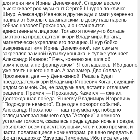
для меня имя Ирины Денежкиной. Следом весело
выскакивает рок-музыкант Сергей Шнуров по кличке
Шнур. Александр Иванов и другие ады и маги уверенно
наливают бокалы с шампанским, в доску наш парень
сейчас назовет Проханова, и он становится
единственным лидером. Только я почему-то больше
смотрю на председателя жюри Владимира Когана,
магнетически укрепляю его позицию. Шнур бойко
выкрикивает имя Ирины Денежкиной, тем самым
закрепляя за мной бутылку коньяка, и тут же уточняет
Александр Иванов: " Речь, конечно же, шла об
армянском, а не французском". Я соглашаюсь. Ибо давно
уже почти ничего не пью. А зал замер. Два балла у
Проханова, два — у Денежкиной. Решать будет
председатель жюри Владимир Игоревич Коган, сидящий
рядом со мной. Он, не раздумывая, встает и оглашает
решение. Премия — Проханову. Кажется — финал.
Долгожданная победа. Я шепчу Владимиру Игоревичу:
"Подождите немного". Еще один поворот событий.
Александр Проханов — наш триумфатор, победно
оглядывает зал зимнего сада "Астории" и немного
усталым голосом, сказалась предыдущая ночь в поезде,
объявляет всем присутствующим, что и свою премию, и
части, полагающиеся номинаторам, решено передать в
фонд поддержки Эдуарда Лимонова. Ибо писатель не