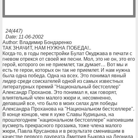
24(447)
Date: 11-06-2002
Author: Владимир Бондаренко
ТАК ЗНАЧИТ, НАМ НУЖНА ПОБЕДА!..
Когда-то, в годы перестройки Булат Окуджава в печати с
гневом отрекся от своей же песни. Мол, это не он, это его
герой, которого он не приемлет, так думает… Вот мы и
есть те герои, которых он так не приемлет. И нам нужна
была одна победа. Одна на всех. Это понимал явный
лидер среди соискателей одной из самых известных
литературных премий "Национальный бестселлер"
Александр Проханов. Это понимал я, как говорят,
влиятельный член малого жюри и, несомненно,
делавший все, что было в моих силах для победы
Александра Проханова на "Национальном бестселлере".
В конце концов, чем я хуже Славы Курицына, на
прошлогоднем "национальном бестселлере" напоившим
вусмерть прекрасного прозаика, тоже члена малого
жюри, Павла Крусанова и в результате сменившим в
качестве первого лауреата Дмитрия Быкова на Леонида