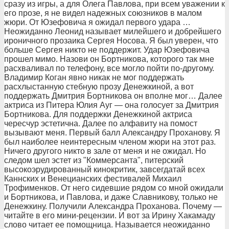
сразу из игры, а для Олега Павлова, при всем уважении к
его прозе, я не видел надежных союзников в малом
жюри. От Юзефовича я ожидал первого удара …
Неожиданно Леонид называет милейшего и добрейшего
ироничного прозаика Сергея Носова. Я был уверен, что
больше Сергея никто не поддержит. Удар Юзефовича
прошел мимо. Назови он Бортникова, которого так мне
расхваливал по телефону, все могло пойти по-другому.
Владимир Коган явно никак не мог поддержать
расхлыстанную стебную прозу Денежкиной, а вот
поддержать Дмитрия Бортникова он вполне мог… Далее
актриса из Питера Юлия Ауг — она голосует за Дмитрия
Бортникова. Для поддержки Денежкиной актриса
чересчур эстетична. Далее по алфавиту на помост
вызывают меня. Первый балл Александру Проханову. Я
был наиболее неинтересным членом жюри на этот раз.
Ничего другого никто в зале от меня и не ожидал. Но
следом шел эстет из "Коммерсанта", питерский
высокоэрудированный кинокритик, завсегдатай всех
Каннских и Венецианских фестивалей Михаил
Трофименков. От него сидевшие рядом со мной ожидали
и Бортникова, и Павлова, и даже Славникову, только не
Денежкину. Получили Александра Проханова. Почему —
читайте в его мини-рецензии. И вот за Ирину Хакамаду
слово читает ее помощница. Называется неожиданно