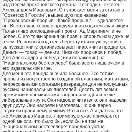
издателем прохановского романа "Господин Гексоген"
Александром Ивановым. Он упрекает меня за статью в
"Советской России", вышедшую под названием
"Прохановский прорыв". Какой прорыв? — удивляется
он. Всего лишь хорошо продуманная издательская акция.
Талантливо воплощенный проект "Ад Маргинем" и не
более. С его точки зрения он прав, и спорить нам даже не
о чем. Рыночный издатель берет ту или иную рукопись,
выпускает книгу, организовывает пиар, книга продается.
Деньги — товар — деньги. Никаких прорывов и побед.
Для Александра и победа ( или поражение) на
"Национальном бестселлере" было всего лишь очком в
его издательской игре.
Для меня эта победа значила большее. Все тот же
прорыв из искусственно созданной властями, магнатами,
репрессивными органами резервации для непослушных
русских национальных писателей. Десять лет всеми
премиями и премиячками заправляли одни и те же
либеральные круги. Они надоели читателю, они надоели
друг другу. Они надоели издателям. Но они верно
служили правящему режиму. Вот и все. А издатель, тот
же Александр Иванов, к примеру, в ужас приходил от
одной мысли, что было бы, если бы на том же
"Национальном бестселлере" победила уютно-
либеральная Ольга Славникова. Что делать с 50