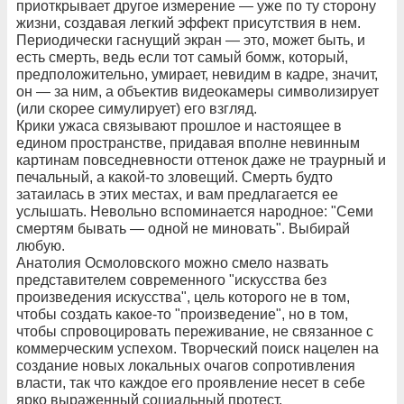
приоткрывает другое измерение — уже по ту сторону
жизни, создавая легкий эффект присутствия в нем.
Периодически гаснущий экран — это, может быть, и
есть смерть, ведь если тот самый бомж, который,
предположительно, умирает, невидим в кадре, значит,
он — за ним, а объектив видеокамеры символизирует
(или скорее симулирует) его взгляд.
Крики ужаса связывают прошлое и настоящее в
едином пространстве, придавая вполне невинным
картинам повседневности оттенок даже не траурный и
печальный, а какой-то зловещий. Смерть будто
затаилась в этих местах, и вам предлагается ее
услышать. Невольно вспоминается народное: "Семи
смертям бывать — одной не миновать". Выбирай
любую.
Анатолия Осмоловского можно смело назвать
представителем современного "искусства без
произведения искусства", цель которого не в том,
чтобы создать какое-то "произведение", но в том,
чтобы спровоцировать переживание, не связанное с
коммерческим успехом. Творческий поиск нацелен на
создание новых локальных очагов сопротивления
власти, так что каждое его проявление несет в себе
ярко выраженный социальный протест.