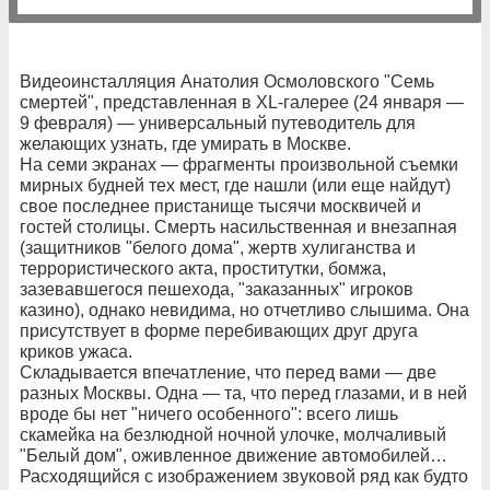
Видеоинсталляция Анатолия Осмоловского "Семь
смертей", представленная в ХL-галерее (24 января —
9 февраля) — универсальный путеводитель для
желающих узнать, где умирать в Москве.
На семи экранах — фрагменты произвольной съемки
мирных будней тех мест, где нашли (или еще найдут)
свое последнее пристанище тысячи москвичей и
гостей столицы. Смерть насильственная и внезапная
(защитников "белого дома", жертв хулиганства и
террористического акта, проститутки, бомжа,
зазевавшегося пешехода, "заказанных" игроков
казино), однако невидима, но отчетливо слышима. Она
присутствует в форме перебивающих друг друга
криков ужаса.
Складывается впечатление, что перед вами — две
разных Москвы. Одна — та, что перед глазами, и в ней
вроде бы нет "ничего особенного": всего лишь
скамейка на безлюдной ночной улочке, молчаливый
"Белый дом", оживленное движение автомобилей…
Расходящийся с изображением звуковой ряд как будто