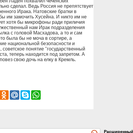
 бен Ладен похвалил чеченских
льно сделал. Ведь Россия не препятствует
ренного Ирака. Натовские братки в
бы им замочить Хусейна. И никто им не
тует хотя бы микрофоны ради приличия
ружественный нам Ирак подразделения
ылка с головой Масхадова, а то и сам
то была бы не моча в сортире, а
ние национальной безопасности и
, советское понятие "государственный
ста, теперь находится под запретом. А
повез свою дочь на елку в Кремль.
iber
Odnoklassniki
Mail.Ru
Skype
WhatsApp
Расширенны