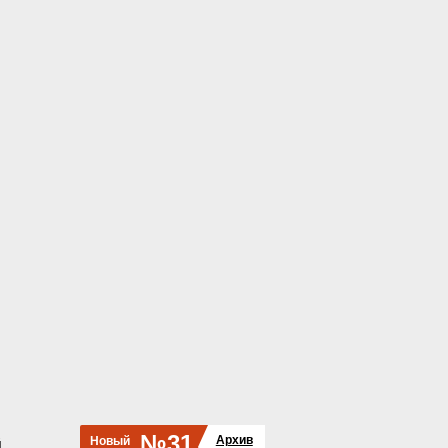
№31
Архив
Новый
й