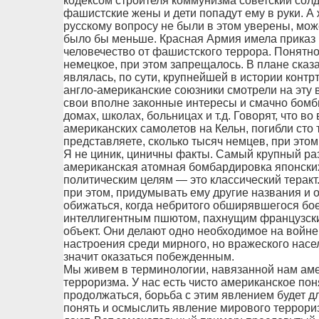
кодексом строителя коммунизма советский солда
фашистские жены и дети попадут ему в руки. А
русскому вопросу не были в этом уверены, мож
было бы меньше. Красная Армия имела приказ н
человечество от фашистского террора. Понятно,
немецкое, при этом запрещалось. В плане сказа
являлась, по сути, крупнейшей в истории конт
англо-американские союзники смотрели на эту 
свои вполне законные интересы и смачно бомби
домах, школах, больницах и т.д. Говорят, что во
американских самолетов на Кельн, погибли сто
представляете, сколько тысяч немцев, при этом
Я не циник, циничны факты. Самый крупный раз
американская атомная бомбардировка японских
политическим целям — это классический теракт
при этом, придумывать ему другие названия и 
обижаться, когда небритого обширявшегося боев
интеллигентным пшютом, пахнущим французск
объект. Они делают одно необходимое на войн
настроения среди мирного, но вражеского насе
значит оказаться побежденным.
Мы живем в терминологии, навязанной нам аме
терроризма. У нас есть чисто американское пон
продолжаться, борьба с этим явлением будет д
понять и осмыслить явление мирового террориз