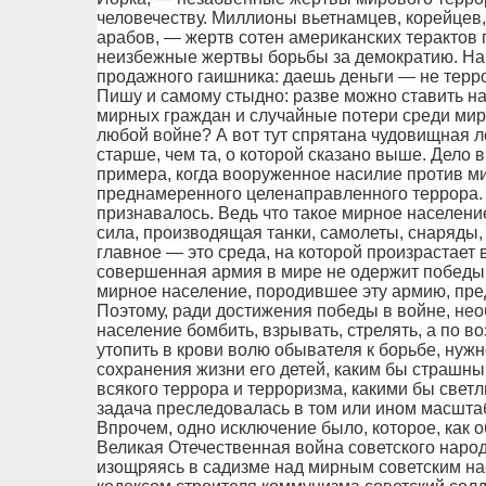
человечеству. Миллионы вьетнамцев, корейцев
арабов, — жертв сотен американских терактов 
неизбежные жертвы борьбы за демократию. На
продажного гаишника: даешь деньги — не терро
Пишу и самому стыдно: разве можно ставить н
мирных граждан и случайные потери среди мир
любой войне? А вот тут спрятана чудовищная л
старше, чем та, о которой сказано выше. Дело в
примера, когда вооруженное насилие против м
преднамеренного целенаправленного террора. Д
признавалось. Ведь что такое мирное населени
сила, производящая танки, самолеты, снаряды,
главное — это среда, на которой произрастает 
совершенная армия в мире не одержит победы
мирное население, породившее эту армию, пред
Поэтому, ради достижения победы в войне, не
население бомбить, взрывать, стрелять, а по в
утопить в крови волю обывателя к борьбе, нужн
сохранения жизни его детей, каким бы страшным
всякого террора и терроризма, какими бы светл
задача преследовалась в том или ином масшта
Впрочем, одно исключение было, которое, как 
Великая Отечественная война советского наро
изощряясь в садизме над мирным советским н