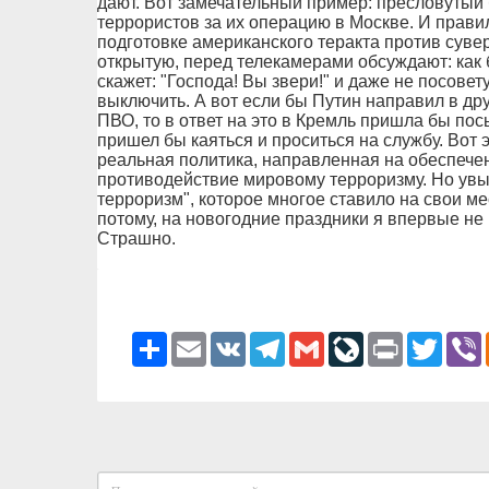
дают. Вот замечательный пример: пресловутый
террористов за их операцию в Москве. И прави
подготовке американского теракта против суве
открытую, перед телекамерами обсуждают: как 
скажет: "Господа! Вы звери!" и даже не посове
выключить. А вот если бы Путин направил в д
ПВО, то в ответ на это в Кремль пришла бы пос
пришел бы каяться и проситься на службу. Вот э
реальная политика, направленная на обеспече
противодействие мировому терроризму. Но увы
терроризм", которое многое ставило на свои ме
потому, на новогодние праздники я впервые не 
Страшно.
Ресурс
Email
VK
Telegram
Gmail
LiveJournal
Print
Twitter
V