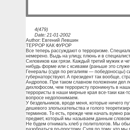
4(479)
Date: 21-01-2002
Author: Евгений Левшин
ТЕРРОР КАК ФУРОР
Все теперь рассуждают о терроризме. Специал
немерено. Выдь на улицу, плюнь и в специалист
Силовиков как грязи. Каждый третий мужик и чет
нибудь форме или с ксивами (раньше это служ
Генералы (судя по регалиям — победоносцы) си
губернаторствуют. А президент так вообще, стра
Андропов. При таком славном положении дел ле
дихлофосом, чем террористу проникнуть в наши
террористы в наши мирные края все-таки как-то 
вопросе недопонимаем.
У бездельников, вроде меня, которые ничего пу
дешевого злопыхательства и голого теоретизир
терминов. То есть, прежде чем начать вумно ра
предмет, который мы называем данным словом?
Не будем отнимать хлеб у политологов. Мы об
разобраться по-простому. Судя по тому, что м