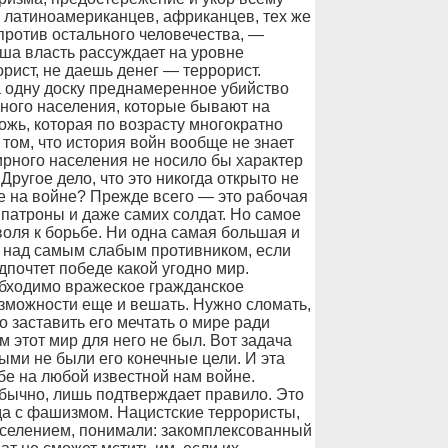
, латиноамериканцев, африканцев, тех же
против остального человечества, —
ша власть рассуждает на уровне
рист, не даешь денег — террорист.
а одну доску преднамеренное убийство
ного населения, которые бывают на
ожь, которая по возрасту многократно
 том, что история войн вообще не знает
ирного населения не носило бы характер
ругое дело, что это никогда открыто не
е на войне? Прежде всего — это рабочая
 патроны и даже самих солдат. Но самое
воля к борьбе. Ни одна самая большая и
 над самым слабым противником, если
почтет победе какой угодно мир.
обходимо вражеское гражданское
озможности еще и вешать. Нужно сломать,
о заставить его мечтать о мире ради
 этот мир для него не был. Вот задача
ыми не были его конечные цели. И эта
бе на любой известной нам войне.
обычно, лишь подтверждает правило. Это
да с фашизмом. Нацистские террористы,
аселением, понимали: закомплексованный