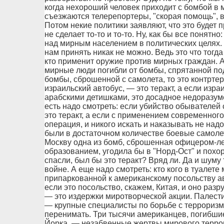
когда нехороший человек приходит с бомбой в м
съезжаются телерепортеры, "скорая помощь", 
Потом некие политики заявляют, что это будет п
не сделает то-то и то-то. Ну, как бы все понят
над мирным населением в политических целях. 
нам принять никак не можно. Ведь это что тогд
кто применит оружие против мирных граждан. А 
мирные люди погибли от бомбы, спрятанной под
бомбы, сброшенной с самолета, то это контрте
израильский автобус, — это теракт, а если изра
арабскими детишками, это досадное недоразум
есть надо смотреть: если убийство обывателе
это теракт, а если с применением современного
операция, и никого искать и наказывать не надо
были в достаточном количестве боевые самолет
Москву одна из бомб, сброшенная офицером-л
образованием, угодила бы в "Норд-Ост" и похор
спасли, был бы это теракт? Вряд ли. Да и шуму 
войне. А еще надо смотреть: кто кого в туалете
припаркованной к американскому посольству ав
если это посольство, скажем, Китая, и оно раз
— это издержки миротворческой акции. Палест
— крупные специалисты по борьбе с терроризм
перенимать. Три тысячи американцев, погибши
Йорка, — незабвенные жертвы мирового террор