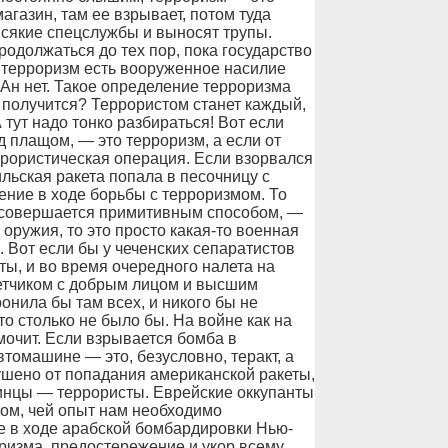
агазин, там ее взрывает, потом туда
всякие спецслужбы и выносят трупы.
родолжаться до тех пор, пока государство
но: терроризм есть вооруженное насилие
Ан нет. Такое определение терроризма
а получится? Террористом станет каждый,
тут надо тонко разбираться! Вот если
 плащом, — это терроризм, а если от
ррористическая операция. Если взорвался
ильская ракета попала в песочницу с
ение в ходе борьбы с терроризмом. То
й совершается примитивным способом, —
 оружия, то это просто какая-то военная
. Вот если бы у чеченских сепаратистов
ы, и во время очередного налета на
етчиком с добрым лицом и высшим
онила бы там всех, и никого бы не
то столько не было бы. На войне как на
 мочит. Если взрывается бомба в
томашине — это, безусловно, теракт, а
рушено от попадания американской ракеты,
инцы — террористы. Еврейские оккупанты
ом, чей опыт нам необходимо
е в ходе арабской бомбардировки Нью-
изма, предостережение и укор всему