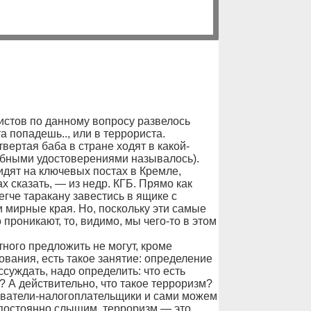
истов по данному вопросу развелось
а попадешь.., или в террориста.
вертая баба в стране ходят в какой-
ебными удостоверениями называлось).
дят на ключевых постах в Кремле,
х сказать, — из недр. КГБ. Прямо как
гче таракану завестись в ящике с
 мирные края. Но, поскольку эти самые
проникают, то, видимо, мы чего-то в этом
тного предложить не могут, кроме
ования, есть такое занятие: определение
ссуждать, надо определить: что есть
 А действительно, что такое терроризм?
ыватели-налогоплательщики и сами можем
ы постоянно слышим, терроризм — это