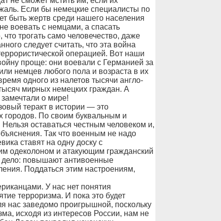
т не сможет мстить им, если их
 жаль. Если бы немецкие специалисты по
ет быть жертв среди нашего населения
е воевать с немцами, а спасать
 что трогать само человечество, даже
нного следует считать, что эта война
ртеррористической операцией. Вот наши
войну проще: они воевали с Германией за
ли немцев любого пола и возраста в их
 время одного из налетов тысячи англо-
 тысяч мирных немецких граждан. А
 замечтали о мире!
овый теракт в истории — это
 городов. По своим буквальным и
. Нельзя оставаться честным человеком и,
объяснения. Так что военным не надо
ика ставят на одну доску с
им одеколоном и атакующим гражданский
е дело: повышают антивоенные
ления. Поддаться этим настроениям,
риканцами. У нас нет понятия
ятие терроризма. И пока это будет
ля нас заведомо проигрышной, поскольку
ма, исходя из интересов России, нам не