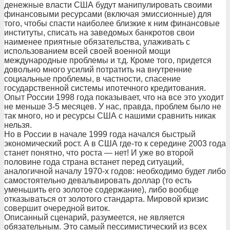
денежные власти США будут манипулировать своими
финансовыми ресурсами (включая эмиссионные) для
того, чтобы спасти наиболее близкие к ним финансовые
институты, списать на заведомых банкротов свои
наименее приятные обязательства, улаживать с
использованием всей своей военной мощи
международные проблемы и т.д. Кроме того, придется
довольно много усилий потратить на внутренние
социальные проблемы, в частности, спасение
государственной системы ипотечного кредитования.
Опыт России 1998 года показывает, что на все это уходит
не меньше 3-5 месяцев. У нас, правда, проблем было не
так много, но и ресурсы США с нашими сравнить никак
нельзя.
Но в России в начале 1999 года начался быстрый
экономический рост. А в США где-то к середине 2003 года
станет понятно, что роста — нет! И уже во второй
половине года страна встанет перед ситуаций,
аналогичной началу 1970-х годов: необходимо будет либо
самостоятельно девальвировать доллар (то есть
уменьшить его золотое содержание), либо вообще
отказываться от золотого стандарта. Мировой кризис
совершит очередной виток.
Описанный сценарий, разумеется, не является
обязательным. Это самый пессимистический из всех