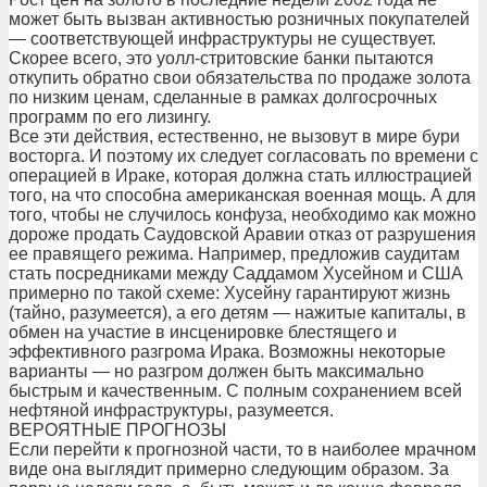
может быть вызван активностью розничных покупателей
— соответствующей инфраструктуры не существует.
Скорее всего, это уолл-стритовские банки пытаются
откупить обратно свои обязательства по продаже золота
по низким ценам, сделанные в рамках долгосрочных
программ по его лизингу.
Все эти действия, естественно, не вызовут в мире бури
восторга. И поэтому их следует согласовать по времени с
операцией в Ираке, которая должна стать иллюстрацией
того, на что способна американская военная мощь. А для
того, чтобы не случилось конфуза, необходимо как можно
дороже продать Саудовской Аравии отказ от разрушения
ее правящего режима. Например, предложив саудитам
стать посредниками между Саддамом Хусейном и США
примерно по такой схеме: Хусейну гарантируют жизнь
(тайно, разумеется), а его детям — нажитые капиталы, в
обмен на участие в инсценировке блестящего и
эффективного разгрома Ирака. Возможны некоторые
варианты — но разгром должен быть максимально
быстрым и качественным. С полным сохранением всей
нефтяной инфраструктуры, разумеется.
ВЕРОЯТНЫЕ ПРОГНОЗЫ
Если перейти к прогнозной части, то в наиболее мрачном
виде она выглядит примерно следующим образом. За