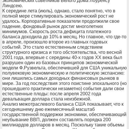
экономических советников Белого Дома Лоуренсу
Линдсею.
К середине лета (июль), однако, стало понятно, что в
полной мере стимулировать экономический рост не
удалось. Корпоративные показатели продолжили свое
падение, фондовый рынок достиг многолетних
минимумов. Скорость роста дефицита платежного
баланса доходила до 10% в месяц. Но главное, что где-то
в апреле, произошло второе из главных годовых
событий. Это стало естественным следствием
структурного кризиса и того обстоятельства, что весной
2001 года, впервые с середины 40-х годов XX века был
разрушен один из базовых принципов экономической
модели Ф.Рузвельта, обеспечившей для США уникальную
полувековую экономическую и политическую экспансию:
они лишились самых доходных финансовых рынков в
мире. За год последствия этого поистине эпохального (но
прошедшего практически незаметно) события дали свои
естественные плоды: после апреля 2002 года
девальвация доллара стала неизбежной.
Анализ межотраслевого баланса США показывает, что к
сегодняшнему дню ежемесячный масштаб
государственной поддержки экономики, обеспечивающий
неубывание ВВП, должен составлять порядка 200
миллиардов долларов в месяц. Поскольку такие объемы