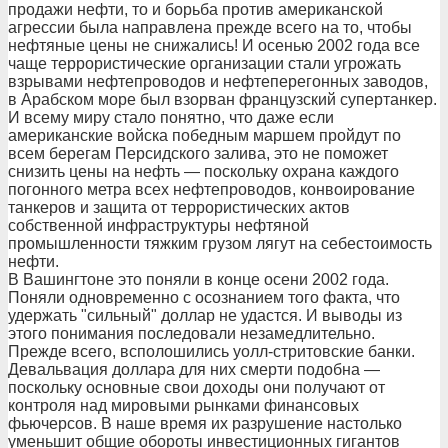
продажи нефти, то и борьба против американской
агрессии была направлена прежде всего на то, чтобы
нефтяные цены не снижались! И осенью 2002 года все
чаще террористические организации стали угрожать
взрывами нефтепроводов и нефтеперегонных заводов,
в Арабском море был взорван французский супертанкер.
И всему миру стало понятно, что даже если
американские войска победным маршем пройдут по
всем берегам Персидского залива, это не поможет
снизить цены на нефть — поскольку охрана каждого
погонного метра всех нефтепроводов, конвоирование
танкеров и защита от террористических актов
собственной инфраструктуры нефтяной
промышленности тяжким грузом лягут на себестоимость
нефти.
В Вашингтоне это поняли в конце осени 2002 года.
Поняли одновременно с осознанием того факта, что
удержать "сильный" доллар не удастся. И выводы из
этого понимания последовали незамедлительно.
Прежде всего, всполошились уолл-стритовские банки.
Девальвация доллара для них смерти подобна —
поскольку основные свои доходы они получают от
контроля над мировыми рынками финансовых
фьючерсов. В наше время их разрушение настолько
уменьшит общие обороты инвестиционных гигантов