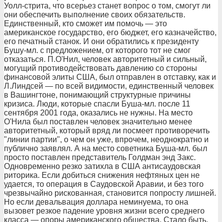
Уолл-стрита, что всерьез станет вопрос о том, смогут ли
они обеспечить выполнение своих обязательств.
Единственный, кто сможет им помочь — это
американское государство, его бюджет, его казначейство,
его печатный станок. И они обратились к президенту
Бушу-мл. с предложением, от которого тот не смог
отказаться. П.О'Нил, человек авторитетный и сильный,
могущий противодействовать давлению со стороны
финансовой элиты США, был отправлен в отставку, как и
Л.Линдсей — по всей видимости, единственный человек
в Вашингтоне, понимающий структурные причины
кризиса. Люди, которые спасли Буша-мл. после 11
сентября 2001 года, оказались не нужны. На место
О'Нила был поставлен человек значительно менее
авторитетный, который вряд ли посмеет противоречить
"линии партии", о чем он уже, впрочем, неоднократно и
публично заявлял. А на место советника Буша-мл. был
просто поставлен представитель Голдман энд Закс.
Одновременно резко затихла в США антисаудовская
риторика. Если добиться снижения нефтяных цен не
удается, то операция в Саудовской Аравии, и без того
чрезвычайно рискованная, становится попросту лишней.
Но если девальвация доллара неминуема, то она
вызовет резкое падение уровня жизни всего среднего
класса — опоры американского общества. Стало быть,