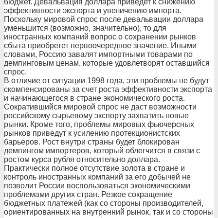
бюджет. Девальвация доллара приведет к снижению
эффективности экспорта и увеличению импорта.
Поскольку мировой спрос после девальвации доллара
уменьшится (возможно, значительно), то для
иностранных компаний вопрос о сохранении рынков
сбыта приобретет первоочередное значение. Иными
словами, Россию завалят импортными товарами по
демпинговым ценам, которые удовлетворят оставшийся
спрос.
В отличие от ситуации 1998 года, эти проблемы не будут
скомпенсированы за счет роста эффективности экспорта
и начинающегося в стране экономического роста.
Сократившийся мировой спрос не даст возможности
российскому сырьевому экспорту захватить новые
рынки. Кроме того, проблемы мировых фьючерсных
рынков приведут к усилению протекционистских
барьеров. Рост внутри страны будет блокирован
демпингом импортеров, который облегчится в связи с
ростом курса рубля относительно доллара.
Практически полное отсутствие золота в стране и
контроль иностранных компаний за его добычей не
позволит России воспользоваться экономическими
проблемами других стран. Резкое сокращение
бюджетных платежей (как со стороны производителей,
ориентированных на внутренний рынок, так и со стороны