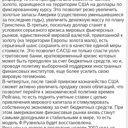
золото, хранящееся на территории США на доллары по
фиксированному курсу. Это позволит резко увеличить
золотые запасы Америки (существенно уменьшившиеся
за последние годы), увеличить денежную массу по плану
Гринспена. В-третьих, поскольку доллар станет в
условиях серьезного кризиса мировых фьючерсных
рынков, единственной мировой валютой, привязанной к
золоту (на территории Европы золота мало), есть
серьезный шанс сохранить его в качестве единой меры
стоимости. Это позволит САСШ не только спасти уолл-
стритовские банки, кратковременный кризис которых
может быть преодолен за счет бюджетных средств, но и,
проводя политику выборочной поддержки иностранных
финансовых институтов, еще более усилить свою
мировую гегемонию.
В-четвертых, после такой привязки казначейство США
сможет активно увеличить продажу своих облигаций, что
позволит перейти к экономической политике времен
Рейгана, то есть поднять учетные ставки с целью
привлечения мирового капитала и стимулировать
собственную экономику за счет бюджетных средств. При
этом американские финансовые рынки вновь станут
самыми доходными и стабильными в мире, то есть
модель Ф.Рузвельта будет восстановлена.
Рост цен на золото в последние недели 2002 года не