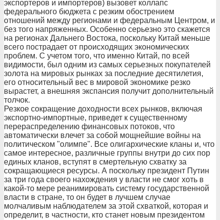
экспортеров и импортеров) вызовет коллапс
федерального бюджета с резким обострением
отношений между регионами и федеральным Центром, и
без того напряженных. Особенно серьезно это скажется
на регионах Дальнего Востока, поскольку Китай меньше
всего пострадает от происходящих экономических
проблем. С учетом того, что именно Китай, по всей
видимости, был одним из самых серьезных покупателей
золота на мировых рынках за последние десятилетия,
его относительный вес в мировой экономике резко
вырастет, а внешняя экспансия получит дополнительный
толчок.
Резкое сокращение доходности всех рынков, включая
экспортно-импортные, приведет к существенному
перераспределению финансовых потоков, что
автоматически влечет за собой мощнейшие войны на
политическом "олимпе". Все олигархические кланы и, что
самое интересное, различные группы внутри до сих пор
единых кланов, вступят в смертельную схватку за
сокращающиеся ресурсы. А поскольку президент Путин
за три года своего нахождения у власти не смог хоть в
какой-то мере реанимировать систему государственной
власти в стране, то он будет в лучшем случае
молчаливым наблюдателем за этой схваткой, которая и
определит, в частности, кто станет новым президентом