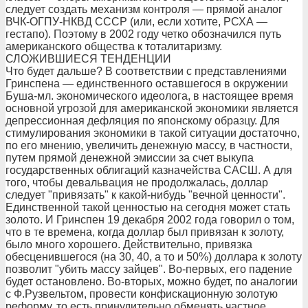
следует создать механизм контроля — прямой аналог
ВЧК-ОГПУ-НКВД СССР (или, если хотите, РСХА —
гестапо). Поэтому в 2002 году четко обозначился путь
американского общества к тоталитаризму.
СЛОЖИВШИЕСЯ ТЕНДЕНЦИИ
Что будет дальше? В соответствии с представлениями
Гринспена — единственного оставшегося в окружении
Буша-мл. экономического идеолога, в настоящее время
основной угрозой для американской экономики является
депрессионная дефляция по японскому образцу. Для
стимулирования экономики в такой ситуации достаточно,
по его мнению, увеличить денежную массу, в частности,
путем прямой денежной эмиссии за счет выкупа
государственных облигаций казначейства САСШ. А для
того, чтобы девальвация не продолжалась, доллар
следует "привязать" к какой-нибудь "вечной ценности".
Единственной такой ценностью на сегодня может стать
золото. И Гринспен 19 декабря 2002 года говорил о том,
что в те времена, когда доллар был привязан к золоту,
было много хорошего. Действительно, привязка
обесценившегося (на 30, 40, а то и 50%) доллара к золоту
позволит "убить массу зайцев". Во-первых, его падение
будет остановлено. Во-вторых, можно будет, по аналогии
с Ф.Рузвельтом, провести конфискационную золотую
реформу, то есть принудительно обменять частное