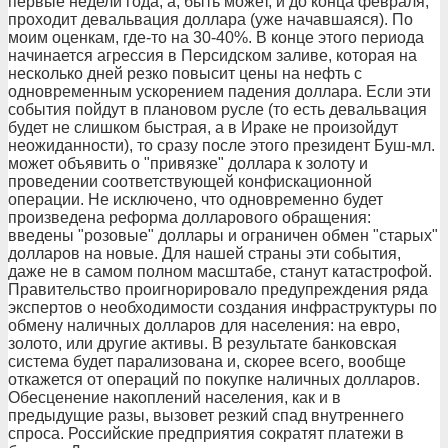
первые недели года, а, быть может, и до конца февраля,
проходит девальвация доллара (уже начавшаяся). По
моим оценкам, где-то на 30-40%. В конце этого периода
начинается агрессия в Персидском заливе, которая на
несколько дней резко повысит цены на нефть с
одновременным ускорением падения доллара. Если эти
события пойдут в плановом русле (то есть девальвация
будет не слишком быстрая, а в Ираке не произойдут
неожиданности), то сразу после этого президент Буш-мл.
может объявить о "привязке" доллара к золоту и
проведении соответствующей конфискационной
операции. Не исключено, что одновременно будет
произведена реформа долларового обращения:
введены "розовые" доллары и ограничен обмен "старых"
долларов на новые. Для нашей страны эти события,
даже не в самом полном масштабе, станут катастрофой.
Правительство проигнорировало предупреждения ряда
экспертов о необходимости создания инфраструктуры по
обмену наличных долларов для населения: на евро,
золото, или другие активы. В результате банковская
система будет парализована и, скорее всего, вообще
откажется от операций по покупке наличных долларов.
Обесценение накоплений населения, как и в
предыдущие разы, вызовет резкий спад внутреннего
спроса. Российские предприятия сократят платежи в