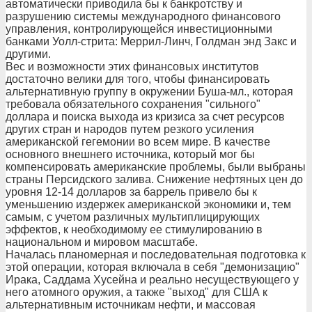
автоматически приводила бы к банкротству и
разрушению системы международного финансового
управления, контролирующейся инвестиционными
банками Уолл-стрита: Меррил-Линч, Голдман энд Закс и
другими.
Вес и возможности этих финансовых институтов
достаточно велики для того, чтобы финансировать
альтернативную группу в окружении Буша-мл., которая
требовала обязательного сохранения "сильного"
доллара и поиска выхода из кризиса за счет ресурсов
других стран и народов путем резкого усиления
американской гегемонии во всем мире. В качестве
основного внешнего источника, который мог бы
компенсировать американские проблемы, были выбраны
страны Персидского залива. Снижение нефтяных цен до
уровня 12-14 долларов за баррель привело бы к
уменьшению издержек американской экономики и, тем
самым, с учетом различных мультиплицирующих
эффектов, к необходимому ее стимулированию в
национальном и мировом масштабе.
Началась планомерная и последовательная подготовка к
этой операции, которая включала в себя "демонизацию"
Ирака, Саддама Хусейна и реально несуществующего у
него атомного оружия, а также "выход" для США к
альтернативным источникам нефти, и массовая