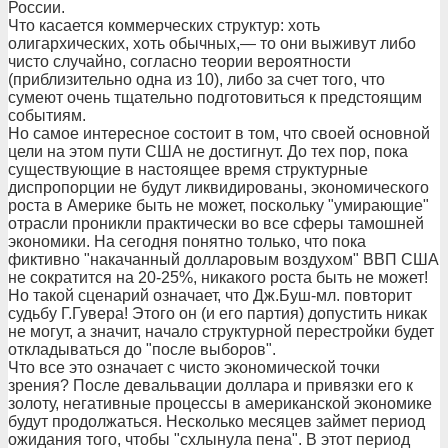
России.
Что касается коммерческих структур: хоть
олигархических, хоть обычных,— то они выживут либо
чисто случайно, согласно теории вероятности
(приблизительно одна из 10), либо за счет того, что
сумеют очень тщательно подготовиться к предстоящим
событиям.
Но самое интересное состоит в том, что своей основной
цели на этом пути США не достигнут. До тех пор, пока
существующие в настоящее время структурные
диспропорции не будут ликвидированы, экономического
роста в Америке быть не может, поскольку "умирающие"
отрасли проникли практически во все сферы тамошней
экономики. На сегодня понятно только, что пока
фиктивно "накачанный долларовым воздухом" ВВП США
не сократится на 20-25%, никакого роста быть не может!
Но такой сценарий означает, что Дж.Буш-мл. повторит
судьбу Г.Гувера! Этого он (и его партия) допустить никак
не могут, а значит, начало структурной перестройки будет
откладываться до "после выборов".
Что все это означает с чисто экономической точки
зрения? После девальвации доллара и привязки его к
золоту, негативные процессы в американской экономике
будут продолжаться. Несколько месяцев займет период
ожидания того, чтобы "схлынула пена". В этот период