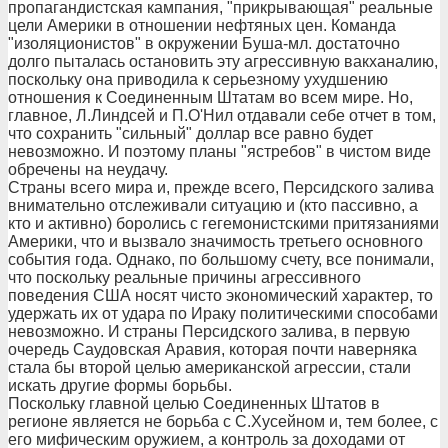
пропагандистская кампания, "прикрывающая" реальные
цели Америки в отношении нефтяных цен. Команда
"изоляционистов" в окружении Буша-мл. достаточно
долго пыталась остановить эту агрессивную вакханалию,
поскольку она приводила к серьезному ухудшению
отношения к Соединенным Штатам во всем мире. Но,
главное, Л.Линдсей и П.О'Нил отдавали себе отчет в том,
что сохранить "сильный" доллар все равно будет
невозможно. И поэтому планы "ястребов" в чистом виде
обречены на неудачу.
Страны всего мира и, прежде всего, Персидского залива
внимательно отслеживали ситуацию и (кто пассивно, а
кто и активно) боролись с гегемонистскими притязаниями
Америки, что и вызвало значимость третьего основного
события года. Однако, по большому счету, все понимали,
что поскольку реальные причины агрессивного
поведения США носят чисто экономический характер, то
удержать их от удара по Ираку политическими способами
невозможно. И страны Персидского залива, в первую
очередь Саудовская Аравия, которая почти наверняка
стала бы второй целью американской агрессии, стали
искать другие формы борьбы.
Поскольку главной целью Соединенных Штатов в
регионе является не борьба с С.Хусейном и, тем более, с
его мифическим оружием, а контроль за доходами от