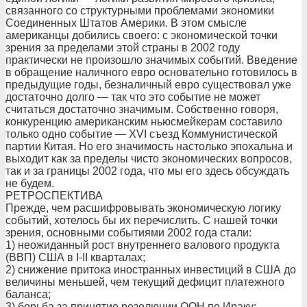
связанного со структурными проблемами экономики
Соединенных Штатов Америки. В этом смысле
американцы добились своего: с экономической точки
зрения за пределами этой страны в 2002 году
практически не произошло значимых событий. Введение
в обращение наличного евро основательно готовилось в
предыдущие годы, безналичный евро существовал уже
достаточно долго — так что это событие не может
считаться достаточно значимым. Собственно говоря,
конкуренцию американским ньюсмейкерам составило
только одно событие — XVI съезд Коммунистической
партии Китая. Но его значимость настолько эпохальна и
выходит как за пределы чисто экономических вопросов,
так и за границы 2002 года, что мы его здесь обсуждать
не будем.
РЕТРОСПЕКТИВА
Прежде, чем расшифровывать экономическую логику
событий, хотелось бы их перечислить. С нашей точки
зрения, основными событиями 2002 года стали:
1) неожиданный рост внутреннего валового продукта
(ВВП) США в I-II кварталах;
2) снижение притока иностранных инвестиций в США до
величины меньшей, чем текущий дефицит платежного
баланса;
3) борьба за принятие резолюции ООН по Ираку;