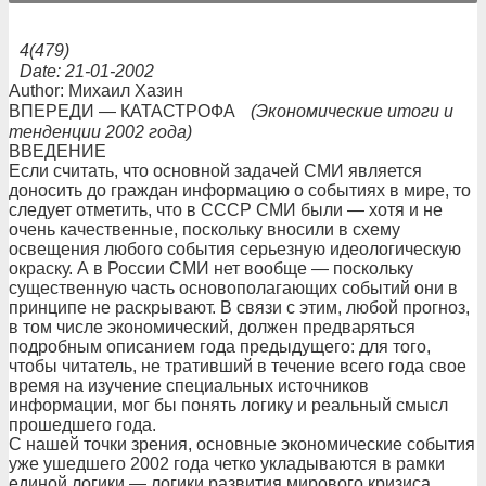
4(479)
Date: 21-01-2002
Author: Михаил Хазин
ВПЕРЕДИ — КАТАСТРОФА
(Экономические итоги и
тенденции 2002 года)
ВВЕДЕНИЕ
Если считать, что основной задачей СМИ является
доносить до граждан информацию о событиях в мире, то
следует отметить, что в СССР СМИ были — хотя и не
очень качественные, поскольку вносили в схему
освещения любого события серьезную идеологическую
окраску. А в России СМИ нет вообще — поскольку
существенную часть основополагающих событий они в
принципе не раскрывают. В связи с этим, любой прогноз,
в том числе экономический, должен предваряться
подробным описанием года предыдущего: для того,
чтобы читатель, не тративший в течение всего года свое
время на изучение специальных источников
информации, мог бы понять логику и реальный смысл
прошедшего года.
С нашей точки зрения, основные экономические события
уже ушедшего 2002 года четко укладываются в рамки
единой логики — логики развития мирового кризиса,