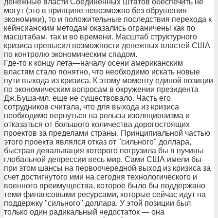
денежные власти Соединенных Штатов обеспечить не
могут (это в принципе невозможно без обрушения
экономики), то и положительные последствия перехода к
кейнсианским методам оказались ограничены как по
масштабам, так и во времени. Масштаб структурного
кризиса превысил возможности денежных властей США
по контролю экономическим спадом.
Где-то к концу лета—началу осени американским
властям стало понятно, что необходимо искать новые
пути выхода из кризиса. К этому моменту единой позиции
по экономическим вопросам в окружении президента
Дж.Буша-мл. еще не существовало. Часть его
сотрудников считала, что для выхода из кризиса
необходимо вернуться на рельсы изоляционизма и
отказаться от большого количества дорогостоящих
проектов за пределами страны. Принципиальной частью
этого проекта являлся отказ от "сильного" доллара,
быстрая девальвация которого погрузила бы в пучины
глобальной депрессии весь мир. Сами США имели бы
при этом шансы на первоочередной выход из кризиса за
счет достигнутого ими на сегодня технологического и
военного преимущества, которое было бы поддержано
теми финансовыми ресурсами, которые сейчас идут на
поддержку "сильного" доллара. У этой позиции был
только один радикальный недостаток — она