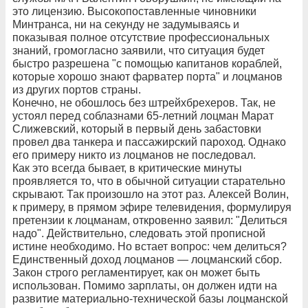
это лицензию. Высокопоставленные чиновники
Минтранса, ни на секунду не задумываясь и
показывая полное отсутствие профессиональных
знаний, громогласно заявили, что ситуация будет
быстро разрешена "с помощью капитанов кораблей,
которые хорошо знают фарватер порта" и лоцманов
из других портов страны.
Конечно, не обошлось без штрейхбрехеров. Так, не
устоял перед соблазнами 65-летний лоцман Марат
Слижевский, который в первый день забастовки
провел два танкера и пассажирский пароход. Однако
его примеру никто из лоцманов не последовал.
Как это всегда бывает, в критические минуты
проявляется то, что в обычной ситуации старательно
скрывают. Так произошло на этот раз. Алексей Волин,
к примеру, в прямом эфире телевидения, формулируя
претензии к лоцманам, откровенно заявил: "Делиться
надо". Действительно, следовать этой прописной
истине необходимо. Но встает вопрос: чем делиться?
Единственный доход лоцманов — лоцманский сбор.
Закон строго регламентирует, как он может быть
использован. Помимо зарплаты, он должен идти на
развитие материально-технической базы лоцманской