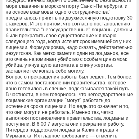
государственных задач по обеспечению безопасности
мореплавания в морском порту Санкт-Петербурга, и
на основе взаимовыгодного сотрудничества"
предлагалось принять на двухмесячную подготовку 30
стажеров. И это притом, что согласно постановлению
правительства "негосударственные" лоцманы должны
были прекратить свое существование к январю
следующего года, когда истечет срок имевшейся у них
лицензии. Формулировка, надо сказать, действительно
иезуитская. Как метко заметил один из лоцманов, все
это очень напоминает убийство с особым цинизмом:
убийца, уткнув дуло автомата в спину жертвы,
заставляет ее копать себе могилу.
Вопрос о прекращении работы был решен. Тем более,
что в самом постановлении правительства, которое
явно готовилось в спешке, подсказывался такой путь.
В частности, в нем говорилось, что негосударственные
лоцманские организации "могут" работать до
истечения срока лицензии. Но ведь это означает и то,
что они могут и не работать. Именно так, четко
выполняя постановление правительства, лоцманы и
поступили. В 6.00 7 августа они прекратили работу.
Питерцев поддержали лоцманы Калининграда и
Мурманска. Их главное требование — отменить