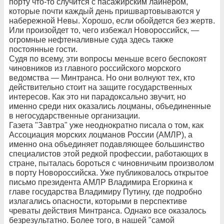
порту что-то случится с пасажирским лайнером,
которые почти каждый день пришвартовываются у
набережной Невы. Хорошо, если обойдется без жертв.
Или произойдет то, чего избежал Новороссийск, —
огромные нефтеналивные суда здесь также
постоянные гости.
Судя по всему, эти вопросы меньше всего беспокоят
чиновников из главного российского морского
ведомства — Минтранса. Но они волнуют тех, кто
действительно стоит на защите государственных
интересов. Как это ни парадоксально звучит, но
именно среди них оказались лоцманы, объединенные
в негосударственные организации.
Газета "Завтра" уже неоднократно писала о том, как
Ассоциация морских лоцманов России (АМЛР), а
именно она объединяет подавляющее большинство
специалистов этой редкой профессии, работающих в
стране, пыталась бороться с чиновничьим произволом
в порту Новороссийска. Уже публиковалось открытое
письмо президента АМЛР Владимира Егоркина к
главе государства Владимиру Путину, где подробно
излагались опасности, которыми в перспективе
чреваты действия Минтранса. Однако все оказалось
безрезультатно. Более того, в нашей "самой