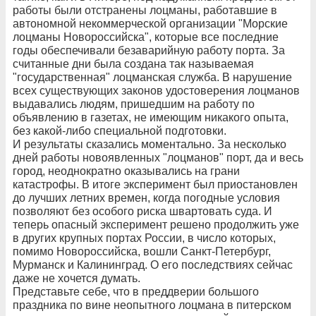
работы были отстранены лоцманы, работавшие в
автономной некоммерческой организации "Морские
лоцманы Новороссийска", которые все последние
годы обеспечивали безаварийную работу порта. За
считанные дни была создана так называемая
"государственная" лоцманская служба. В нарушение
всех существующих законов удостоверения лоцманов
выдавались людям, пришедшим на работу по
объявлению в газетах, не имеющим никакого опыта,
без какой-либо специальной подготовки.
И результаты сказались моментально. За несколько
дней работы новоявленных "лоцманов" порт, да и весь
город, неоднократно оказывались на грани
катастрофы. В итоге эксперимент был приостановлен
до лучших летних времен, когда погодные условия
позволяют без особого риска швартовать суда. И
теперь опасный эксперимент решено продолжить уже
в других крупных портах России, в число которых,
помимо Новороссийска, вошли Санкт-Петербург,
Мурманск и Калининград. О его последствиях сейчас
даже не хочется думать.
Представьте себе, что в преддверии большого
праздника по вине неопытного лоцмана в питерском