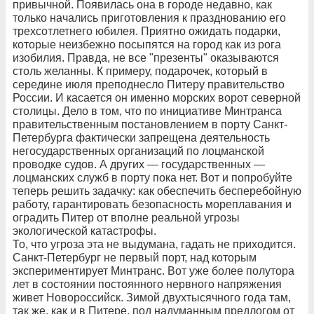
привычной. Появилась она в городе недавно, как
только начались приготовления к празднованию его
трехсотлетнего юбилея. Приятно ожидать подарки,
которые неизбежно посыпятся на город как из рога
изобилия. Правда, не все "презенты" оказываются
столь желанны. К примеру, подарочек, который в
середине июля преподнесло Питеру правительство
России. И касается он именно морских ворот северной
столицы. Дело в том, что по инициативе Минтранса
правительственным постановлением в порту Санкт-
Петербурга фактически запрещена деятельность
негосударственных организаций по лоцманской
проводке судов. А других — государственных —
лоцманских служб в порту пока нет. Вот и попробуйте
теперь решить задачку: как обеспечить бесперебойную
работу, гарантировать безопасность мореплавания и
оградить Питер от вполне реальной угрозы
экологической катастрофы.
То, что угроза эта не выдумана, гадать не приходится.
Санкт-Петербург не первый порт, над которым
экспериментирует Минтранс. Вот уже более полутора
лет в состоянии постоянного нервного напряжения
живет Новороссийск. Зимой двухтысячного года там,
так же, как и в Питере, под надуманным предлогом от