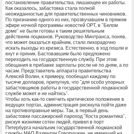
постановление правительства, лишающее их работы.
Как оказалось, забастовка стала полной
неожиданностью для правительственных чиновников.
По признанию одного из них, прозвучавшем в прямом
эфире ночной программы новостей ОРТ, в "Белом
доме" не были готовы к таким решительным
действиям лоцманов. Руководство Минтранса, поняв,
что может оказаться крайним, стало лихорадочно
искать выходы из кризиса. Естественно, в ход пошли и
кнут и пряник. Бастовавшим было предложено
переходить на государственную службу. При этом
обещания в прибавке зарплаты росли не по дням, а по
часам. Представитель аппарата правительства
Алексей Волин, к примеру, пообещал каждому по
тысяче долларов, припугнув, что "для особо упорных
забастовщиков работы в государственной лоцманской
службе может и не найтись".
Чтобы хоть как-то смягчить критическое положение в
ведущих портах, администрация рискнула пойти даже
на противоправные меры. Так, в первый день
забастовки пассажирский пароход "Коста романтика",
рискуя жизнями сотен людей, привел в порт
Петербурга начальник государственной лоцманской
службы МАП Валентин Говорушкин, не имеющий на