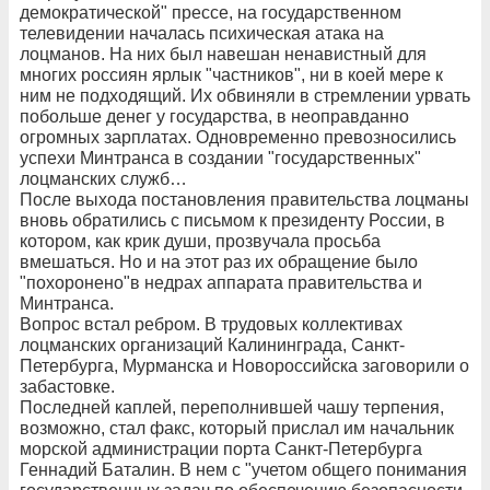
демократической" прессе, на государственном
телевидении началась психическая атака на
лоцманов. На них был навешан ненавистный для
многих россиян ярлык "частников", ни в коей мере к
ним не подходящий. Их обвиняли в стремлении урвать
побольше денег у государства, в неоправданно
огромных зарплатах. Одновременно превозносились
успехи Минтранса в создании "государственных"
лоцманских служб…
После выхода постановления правительства лоцманы
вновь обратились с письмом к президенту России, в
котором, как крик души, прозвучала просьба
вмешаться. Но и на этот раз их обращение было
"похоронено"в недрах аппарата правительства и
Минтранса.
Вопрос встал ребром. В трудовых коллективах
лоцманских организаций Калининграда, Санкт-
Петербурга, Мурманска и Новороссийска заговорили о
забастовке.
Последней каплей, переполнившей чашу терпения,
возможно, стал факс, который прислал им начальник
морской администрации порта Санкт-Петербурга
Геннадий Баталин. В нем с "учетом общего понимания