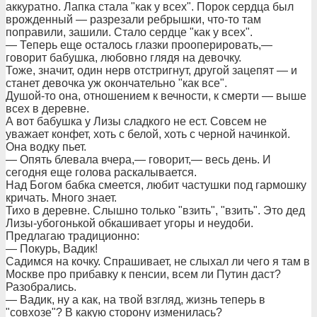
аккуратно. Лапка стала "как у всех". Порок сердца был
врожденный — разрезали ребрышки, что-то там
поправили, зашили. Стало сердце "как у всех".
— Теперь еще осталось глазки прооперировать,—
говорит бабушка, любовно глядя на девочку.
Тоже, значит, один нерв отстригнут, другой зацепят — и
станет девочка уж окончательно "как все".
Душой-то она, отношением к вечности, к смерти — выше
всех в деревне.
А вот бабушка у Лизы сладкого не ест. Совсем не
уважает конфет, хоть с белой, хоть с черной начинкой.
Она водку пьет.
— Опять блевала вчера,— говорит,— весь день. И
сегодня еще голова раскалывается.
Над Богом бабка смеется, любит частушки под гармошку
кричать. Много знает.
Тихо в деревне. Слышно только "взить", "взить". Это дед
Лизы-убогонькой обкашивает угоры и неудоби.
Предлагаю традиционно:
— Покурь, Вадик!
Садимся на кочку. Спрашивает, не слыхал ли чего я там в
Москве про прибавку к пенсии, всем ли Путин даст?
Разобрались.
— Вадик, ну а как, на твой взгляд, жизнь теперь в
"совхозе"? В какую сторону изменилась?