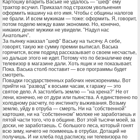
Картошку впарить Ваське не удалось — "шеф" ему
трактор всучил. Приказал под страхом увольнения
оформить машину на его имя. Чтобы с общины налогов
не брали. И всем мужикам — тоже: оформить. Я, говорит,
потом поделю между вами экономию. Но, конечно,
никаких денег мужики не увидели. "Надул нас
Анатольич".
За пьянку наказал "шеф" Ваську на тысячу. А себе,
говорят, такую же сумму премии выписал. Васька
горячится, всем подряд рассказывает о своем несчастье,
но дальше этого не идет. Потому что по безналичке ему
телевизор в магазине дали. Хоть ящик и не показывает.
Пока. Васька столб поставит — все программы будет
смотреть.
Повадки государственных рабочих неискоренимы. Вот
прийти на "развод" к восьми часам, к гаражу — это
святое дело. А застолбить землю — "на хрена?" Не от
лени, конечно, не от дури или пьянства. А единственно по
холодному расчету, по инстинкту выживания. Возьму
землю, уйду в отруба — смерть. Ни на "собственной"
картошке, ни на "собственном" молоке не заработаешь и
пятой части того, что в общине. Вот этой тысячи моей, за
доски, не заработаешь. С большого леса, который гонят
всю зиму, ничего не поимеешь в отрубах. Дотаций не
получишь. И ни хлеба под расписку, ни телевизора по