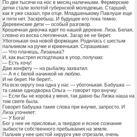
По две тысячи на нос в месяц наличными. Фермерские
детки стали золотой губернской молодежью. Старший,
как я уже сказал, при отце. Младшенькому Павлуше еще
и пяти нет. Заскребыш. И будущее его пока темно.
Деревенские дети — особый разговор.
Крошечная девочка идет по нашей деревне. Лиза. Белая,
словно из воска слепленная. Загар ее не берет.
Убогонькая она новой формации. Родилась с шестым
пальчиком на ручке и кривенькая. Спрашиваю:
— Что плачешь, Лизанька?
И, как выстрел исподтишка в упор, получаю:
— Есть хочу!
Даю конфету — на рыбалку захватил.
— А я с белой начинкой не люблю.
И не берет. Не берет!..
На всю округу она одна у нас — убогонькая. Бабушка —
та самая однодворка Ольга — говорит про внучку:
— Если бы не корова у меня, так давно бы Лизка наша на
том свете была.
Говорит бабушка такие слова при внучке, запросто. И
Лиза уточняет:
— У Бога!
Бог у нее не присловье, а твердое и ясное сознание
зыбкости собственного пребывания на земле.
Пальчик у нее шестой хирурги уже отрезали, очень