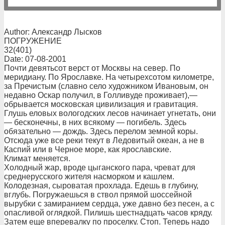
Author: Александр Лысков
ПОГРУЖЕНИЕ
32(401)
Date: 07-08-2001
Почти девятьсот верст от Москвы на север. По
меридиану. По Ярославке. На четырехсотом километре,
за Пречистым (славно село художником Ивановым, он
недавно Оскар получил, в Голливуде проживает),—
обрывается московская цивилизация и гравитация.
Глушь еловых вологодских лесов начинает угнетать, они
— бесконечны, в них всякому — погибель. Здесь
обязательно — дождь. Здесь перелом земной коры.
Отсюда уже все реки текут в Ледовитый океан, а не в
Каспий или в Черное море, как ярославские.
Климат меняется.
Холодный жар, вроде цыганского пара, чреват для
среднерусского жителя насморком и кашлем.
Колодезная, сыроватая прохлада. Едешь в глубину,
вглубь. Погружаешься в ствол прямой шоссейной
вырубки с замиранием сердца, уже давно без песен, а с
опасливой оглядкой. Пилишь шестнадцать часов кряду.
Затем еще вперевалку по проселку. Стоп. Теперь надо