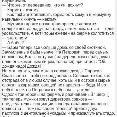
наушничает.
— Что же, от переедания, что ли, дохнут?
— Кормить некому.
— Как так! Заготавливать корма есть кому, а в кормушку
навильник кинуть — некому.
— Мужик в гараже возле трактора еще держится,
солярки всегда дадут на страду, летом покататься — одно
удовольствие. А вот чтобы ежеден на ферме колготиться
— этого нету.
— А бабы?
— Бабы теперь все больше дома, со своей скотиной.
Зачумленные бабы нынче. На Петровки, перед самым
сенокосом, Валя-топтунья ( на деревенских праздниках
пляшет с каменным лицом, топчется) причитает : "Ой,
дождя надо! Дождя!"
Не мог понять, зачем же в сенокос дождь. Спросил.
Оказывается, чтобы огород полило. Сенокос-то кое-как
отстрадают в любом случае, хоть бы и в острови сырье
сложат, а картошки, овощей не нарастет— беда. И вот
небывалое: на Петровки к небесам — дождя!
Сдохли три коровы на ферме, и разгневанный "шеф" (
так теперь мужики зовут директора совхоза —
председателя ассоциации-кооператива-акционерного
общества — тож) на своем "вольво" привез двух
пастухов с центральной усадьбы и приказал угнать стадо.