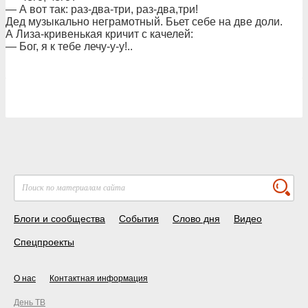
— А вот так: раз-два-три, раз-два,три!
Дед музыкально неграмотный. Бьет себе на две доли.
А Лиза-кривенькая кричит с качелей:
— Бог, я к тебе лечу-у-у!..
Блоги и сообщества
События
Слово дня
Видео
Спецпроекты
О нас
Контактная информация
День ТВ