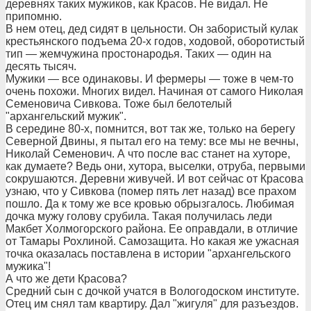
деревнях таких мужиков, как Красов. Не видал. Не
припомню.
В нем отец, дед сидят в цельности. Он забористый кулак
крестьянского подъема 20-х годов, ходовой, оборотистый
тип — жемчужина простонародья. Таких — один на
десять тысяч.
Мужики — все одинаковы. И фермеры — тоже в чем-то
очень похожи. Многих видел. Начиная от самого Николая
Семеновича Сивкова. Тоже был белотелый
"архангельский мужик".
В середине 80-х, помнится, вот так же, только на берегу
Северной Двины, я пытал его на тему: все мы не вечны,
Николай Семенович. А что после вас станет на хуторе,
как думаете? Ведь они, хутора, выселки, отруба, первыми
сокрушаются. Деревни живучей. И вот сейчас от Красова
узнаю, что у Сивкова (помер пять лет назад) все прахом
пошло. Да к тому же все кровью обрызгалось. Любимая
дочка мужу голову срубила. Такая получилась леди
Макбет Холмогорского района. Ее оправдали, в отличие
от Тамары Рохлиной. Самозащита. Но какая же ужасная
точка оказалась поставлена в истории "архангельского
мужика"!
А что же дети Красова?
Средний сын с дочкой учатся в Вологодоском институте.
Отец им снял там квартиру. Дал "жигуля" для разъездов.