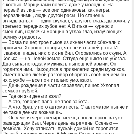
с костью. Морщинами побита даже у молодых. На
первый взгляд — все они одинаковы, как негры,
неразличимы, люди другой расы. Но станешь
вглядываться — один скуласт, у другого глаза-дырочки, у
третьего передних зубов нет. А Витька — курнос и
смешлив, надсечки морщин в углах глаз, излучающих
великую радость.
— Вовка пишет, трое п..ков из ихней части сбежали с
оружием. Хорошо, говорит, что не из нашей роты. И
главное, пишет, никто их не бил. Оторвались со скуки. А
Колька — на Новой земле. Оттуда еще никто не убегал.
Два сына-погодка у мужика в нынешней армии. Он
гордится ими. Находится в привилегии среди мужиков.
Имеет право любой разговор оборвать сообщением об
их службе — все почтительно умолкают.
— День рождения в части справлял, пишет. Ухлопал
семьсот рублей.
— Где он эки деньги взял?
— А это, говорит, папа, не твоя забота.
— А что, брат, у него автомат есть. С автоматом нынче и
не такие деньги возьмешь.
— Он у меня через четыре месяца после призыва уже
разводящим был. Через день на ремень. Осенью —
дембель. Хочу отписать, пускай домой не торопится.
Пускай в милицию идет. В Москву. Оттуда можно в