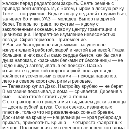
жалюзи перед радиатором закрыть. Снять ремень с
привода вентилятора. И, с Богом, ныром в лесную речку.
Тоже — погружение. Вода из дыр у педалей струями бьет,
заливает ботинки. УАЗ — молодец. Выпер на другой
берег. Теперь по траве, по кустам — к дому с
заколоченными окнами, новому центру гравитации и
цивилизации. Неприятное изумление невесомостью
позади. Скрип тормозов. Приземление.
У Васьки благодушное лицо-мумия, засушенное
изнурительной работой, жарой и частой выпивкой. Глаза
большие, в них как бы само сердце бьется, как бы сама
душа напоказ, с красными белками от бессонницы — не
надо никуда заглядывать в ее поисках. Васька
изъяснятся двинской скороговоркой, пользуется до
крайности усеченными словами — некогда нараспев,
лето на севере короткое, ритмы рэповые.
— Телевизор купил Дэво. Настройку врубаю — не берет.
В магазине показывал, а дома — срывается. Деревня в
яме — надо столб ставить для антенны.
С его тракторного прицепа мы скидываем доски за концы
— десять рублей штука. Сотня свежих, извивистых
пластин, только что из разваленных сочных бревен.
Доски мне на крышу — нащельницы — края рубероида
прижать, приколотить. Крыша — четыреста квадратных
метров. Полномерная для северного деревенского дома