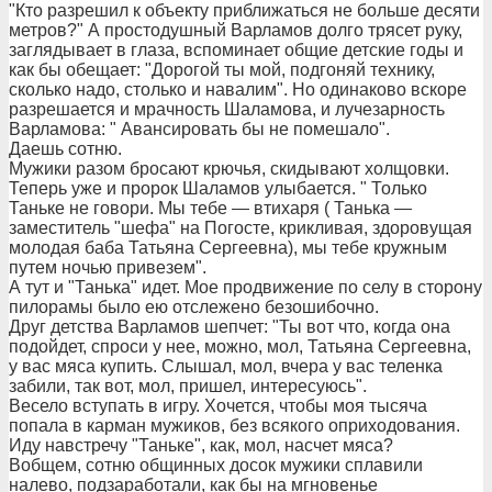
"Кто разрешил к объекту приближаться не больше десяти
метров?" А простодушный Варламов долго трясет руку,
заглядывает в глаза, вспоминает общие детские годы и
как бы обещает: "Дорогой ты мой, подгоняй технику,
сколько надо, столько и навалим". Но одинаково вскоре
разрешается и мрачность Шаламова, и лучезарность
Варламова: " Авансировать бы не помешало".
Даешь сотню.
Мужики разом бросают крючья, скидывают холщовки.
Теперь уже и пророк Шаламов улыбается. " Только
Таньке не говори. Мы тебе — втихаря ( Танька —
заместитель "шефа" на Погосте, крикливая, здоровущая
молодая баба Татьяна Сергеевна), мы тебе кружным
путем ночью привезем".
А тут и "Танька" идет. Мое продвижение по селу в сторону
пилорамы было ею отслежено безошибочно.
Друг детства Варламов шепчет: "Ты вот что, когда она
подойдет, спроси у нее, можно, мол, Татьяна Сергеевна,
у вас мяса купить. Слышал, мол, вчера у вас теленка
забили, так вот, мол, пришел, интересуюсь".
Весело вступать в игру. Хочется, чтобы моя тысяча
попала в карман мужиков, без всякого оприходования.
Иду навстречу "Таньке", как, мол, насчет мяса?
Вобщем, сотню общинных досок мужики сплавили
налево, подзаработали, как бы на мгновенье