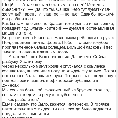
Шеф!" — "А как он стал богатым, а ты нет? Можешь
объяснить?". — "Да что ты, Сашка, чего тут думать? Он
же умный парень. И главное — не пьет. Эдак бы пожалуй,
и я разбогатела".
Как бы там ни было, но Красов, тоже умный и непьющий,
попадает под Ольгин критерий,— думал я, останавливая
машину в тени.
Встречает жена Красова с маленьким ребенком на руках.
Полдень звенящий на ферме. Небо — стекло голубое,
проплавленное белым солнцем. Большой ласковый пес
тычется в ладонь влажным носом.
-— Анатолий спит. Всю ночь косил. Да ничего. Сейчас
разбужу. Хватит ему.
Через несколько минут хозяин спускался с крылечка
косящатого, вывешивал ногу на каждой ступеньке. Потом
показалась болтающаяся рука. Потом весь он поднырнул
под козырек и вышел: в офицерской рубашке и в
джинсах.
Мы сели за большой, сколоченный из брусьев стол под
соснами с видом на реку и голубые леса.
— Как разбогател?
Ему и самому это было, кажется, интересно. В горячке
накопительства этих десяти лет некогда было подвести
предварительные итоги.