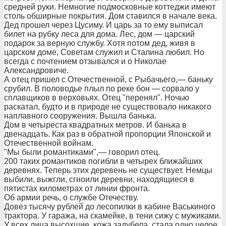
средней руки. Немногие подмосковные коттеджи имеют
столь обширные покрытия. Дом ставился в начале века.
Дед прошел через Цусиму. И царь за то ему выписал
билет на рубку леса для дома. Лес, дом — царский
подарок за верную службу. Хотя потом дед, живя в
царском доме, Советам служил и Сталина любил. Но
всегда с почтением отзывался и о Николае
Александровиче.
А отец пришел с Отечественной, с Рыбачьего,— баньку
срубил. В половодье плыл по реке бон — сорвало у
сплавщиков в верховьях. Отец "перенял". Ночью
раскатал, будто и в природе не существовало никакого
наплавного сооружения. Вышла банька.
Дом в четыреста квадратных метров. И банька в
двенадцать. Как раз в обратной пропорции Японской и
Отечественной войнам.
"Мы были романтиками",— говорил отец.
200 таких романтиков погибли в четырех ближайших
деревнях. Теперь этих деревень не существует. Немцы
выбили, выжгли, сгноили деревни, находящиеся в
пятистах километрах от линии фронта.
Об армии речь, о службе Отечеству.
Довез тысячу рублей до лесопилки в кабине Васькиного
трактора. У гаража, на скамейке, в тени сижу с мужиками.
У всех лица высохшие, кожа задубела, стала одно целое