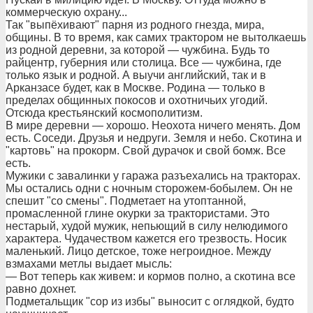
коммерческую охрану...
Так "выпёхивают" парня из родного гнезда, мира,
общины. В то время, как самих трактором не вытолкаешь
из родной деревни, за которой — чужбина. Будь то
райцентр, губерния или столица. Все — чужбина, где
только язык и родной. А выучи английский, так и в
Арканзасе будет, как в Москве. Родина — только в
пределах общинных покосов и охотничьих угодий.
Отсюда крестьянский космополитизм.
В мире деревни — хорошо. Неохота ничего менять. Дом
есть. Соседи. Друзья и недруги. Земля и небо. Скотина и
"картовь" на прокорм. Свой дурачок и свой бомж. Все
есть.
Мужики с завалинки у гаража разъехались на тракторах.
Мы остались одни с ночным сторожем-бобылем. Он не
спешит "со смены". Подметает на утоптанной,
промасленной глине окурки за трактористами. Это
нестарый, худой мужик, непьющий в силу нелюдимого
характера. Чудачеством кажется его трезвость. Носик
маленький. Лицо детское, тоже негроидное. Между
взмахами метлы выдает мысль:
— Вот теперь как живем: и кормов полно, а скотина все
равно дохнет.
Подметальщик "сор из избы" выносит с оглядкой, будто