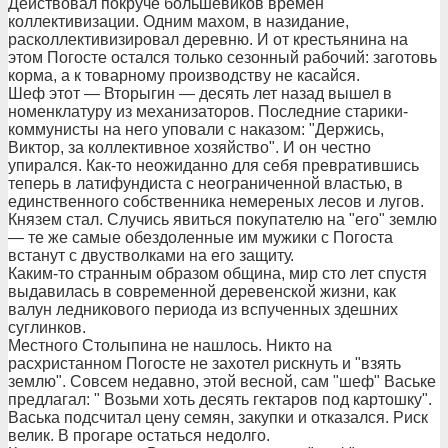
Действовал покруче большевиков времен
коллективизации. Одним махом, в назидание,
расколлективизировал деревню. И от крестьянина на
этом Погосте остался только сезонный рабочий: заготовь
корма, а к товарному производству не касайся.
Шеф этот — Вторыгин — десять лет назад вышел в
номенклатуру из механизаторов. Последние старики-
коммунисты на него уповали с наказом: "Держись,
Виктор, за коллективное хозяйство". И он честно
упирался. Как-то неожиданно для себя превратившись
теперь в латифундиста с неограниченной властью, в
единственного собственника немереных лесов и лугов.
Князем стал. Случись явиться покупателю на "его" землю
— те же самые обездоленные им мужики с Погоста
встанут с двустволками на его защиту.
Каким-то странным образом община, мир сто лет спустя
выдавилась в современной деревенской жизни, как
валун ледникового периода из вспученных здешних
суглинков.
Местного Столыпина не нашлось. Никто на
расхристанном Погосте не захотел рискнуть и "взять
землю". Совсем недавно, этой весной, сам "шеф" Ваське
предлагал: " Возьми хоть десять гектаров под картошку".
Васька подсчитал цену семян, закупки и отказался. Риск
велик. В прогаре остаться недолго.