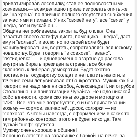
приватизировав лесопилку, став ее полновластными
хозяевами,— всамделишно приватизировать опять же
им "на хрена" по причине полного отсутствия снабжения
запчастями и пилами. У них "связей нету", все "связи" у
шефа, вот и пускай он...
Община непробиваема, закрыта, будто клан. Она
взрастит своего латифундиста, помещика, "шефа", даст
ему и "вольво", и волю, но по своей воле будет
манипулировать им, вертеть, сопротивляясь всяческому
новшеству. Будет говорить "в совхозе", "аванс",
"пятидневка" — и одновременно азартно до раскола
внутри выбирать президента страны, все более
склоняясь к либерал-демократии. Будет охотно
поставлять государству солдат и не платить налоги, в
течение семи лет увиливая от банкротства. Мужик как бы
говорит: не надо мне ни свобод Александра II, ни отрубов
Столыпина, ни приватизации Чубайса. Не надо никакой
собственности, кроме скотины во дворе и мотоцикла
"ИЖ". Все, что мне потребуется, я и без приватизации
возьму — кормов, запчастей, досок, солярки — из
"совхоза". А чтобы навсегда, с оформлением в каких-то
там районных конторах, этого не будет никогда. Там
пускай "шеф" крутится.
Мужику очень хорошо в общине!
Хорошо в детстве на завалинке с бабкой, на речке, за