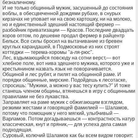
безналичному.
И не только общинный мужик, засушенный до состояния
воблы, в обесцвеченной дождями рубахе, в снурых
кирзачах не уповает ни на свою картошку, ни на молоко,
но и единственный здешний настоящий фермер —
разбойник приватизации — Красов. Последние двадцать
коров оптом, по дешевке продал фермер в райцентр
Бельск. Все силы бросил на вытачивание из бревен
круглых карандашей, в Подмосковье из них строят
коттеджи — терема-хоромы "а-ля-рюс".
Лес, вздымающийся повсюду на сотни верст,— вот
хлебное поле, вот нива здешнего мужика, которого уже и
крестьянином назвать язык не поворачивается.
Общиной и лес рубят, и пилят на общинной раме. И
порядки общинные, мирские. Подойдешь к лесотаске,
спросишь: "Мужики, а можно у вас тесу купить?" И тоже
станешь членом общины, втянешься в игру с общинными
правилами не без лукавства.
Заправляет на раме мужик с обжигающим взглядом,
резкими жестами и говорящей фамилией — Шаламов,
потому что помощник у него мягкий, улыбчивый —
Варламов. Потом догадываешься — контрастность натур
классическая, кнут и пряник,— для успеха дела самая
подходящая.
Суровый, колючий Шаламов как бы всем видом говорит: