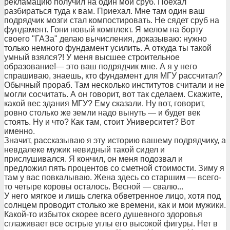
рекламацию получил на один мой сруб. Поехал
разбираться туда к вам. Приехал. Мне там один ваш
подрядчик мозги стал компостировать. Не сядет сруб на
фундамент. Гони новый комплект. Я мелом на борту
своего "ГАЗа" делаю вычисления, доказываю: нужно
только немного фундамент усилить. А откуда ты такой
умный взялся?! У меня высшее строительное
образование!— это ваш подрядчик мне. А я у него
спрашиваю, знаешь, кто фундамент для МГУ рассчитал?
Обычный прораб. Там несколько институтов считали и не
могли сосчитать. А он говорит, вот так сделаем. Скажите,
какой вес здания МГУ? Ему сказали. Ну вот, говорит,
ровно столько же земли надо вынуть — и будет век
стоять. Ну и что? Как там, стоит Университет? Вот
именно.
Значит, рассказываю я эту историю вашему подрядчику, а
невдалеке мужик невидный такой сидел и
прислушивался. Я кончил, он меня подозвал и
предложил пять процентов со сметной стоимости. Зиму я
там у вас повкалываю. Жена здесь со старшим — всего-
то четыре коровы осталось. Весной — свалю...
У него мягкое и лишь слегка обветренное лицо, хотя под
солнцем проводит столько же времени, как и мои мужики.
Какой-то избыток скорее всего душевного здоровья
сглаживает все острые углы его высокой фигуры. Нет в