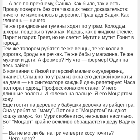
— А все по-прежнему, Сашка. Как было, так и есть.
Прошу поверить без отягчающих текст доказательств:
ничего не изменилось в деревне. Прав дед Вадик. Как
глянешь — ничего.
Те же грандиозные туманы ходят по утрам. Колодцы,
шхеры, пещеры в туманах. Идешь, как в жидком стекле.
Парит и парит. Греет, но не светит. Мутит и мутит. Гонит в
города.
Тем же топором рубятся те же венцы, те же колеи в
дорогах, броды на речках. Те же бабы у магазина. Те же
мужики и дети. А фермер? Ну что — фермер! Один на
весь район!
В компании с Лизой питерский мальчик-вундеркинд,
пианист. Слышно по утрам из окна его детской комнаты
на даче — на синтезаторе каждый день репетирует. Часа
полтора подряд. Профессионалом станет. У него
длинные волосы. И колечко на пальце. Я его Моцартом
зову.
Еще гостит на деревне у бабушки девочка из райцентра.
Она у ребят за "маму". Вот они с "Моцартом" выдают
кошку замуж. Кот Мурик кобенится, не желает насильно.
Вот "Моцарт" крайне вежливо обращается к деду Вадику
:
— Вы не могли бы на три четверти косу точить?
— Чего, чего?