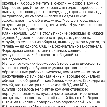
околицей. Хорошо мечтать в юности — скоро в армию!
Мир посмотрю. И потом, к тридцати годам, перебесясь и
выжив,— хорошо до язвы желудка, до провала под лед
на тракторе, до смерти — легко и бездумно жить,
зарабатывая на хлеб и водку под "крышей" общины, в
окружении родных лесов, рек и неба. И умереть хорошо.
Помянут без лукавства.
Клан нерушим. Если в столыпинские реформы из каждой
здешней деревни примерно в тридцать дворов на
отруба, то есть вон из общины, вышли два-три мужика, то
теперь — ни одного. Община окончательно закостенела.
Фермерами сплошь стали пришлые, севшие на
пустующие земли, брошенные общиной за
ненадобностью.
Я знаю нескольких фермеров. Это бывшие диссиденты
мелкого калибра, обуянные духом противоречия
образованные рабочие, эмэнэсы, почти все — потомки
раскулаченных или расказаченных, вообще социально
обиженные общиной — комбедом, колхозом. Выходцы из
семей, где, несмотря ни на какие НКВД или КГБ,
культивировалось неприятие коммунистических
порядков, ненависть, пускай даже веселая, ироничная,
анекдотная, к советам — этой нашей большой общине.
С такими мыслями поворачиваю вправо свой "УАЗ" на
916-м километре Московского тракта — так называют