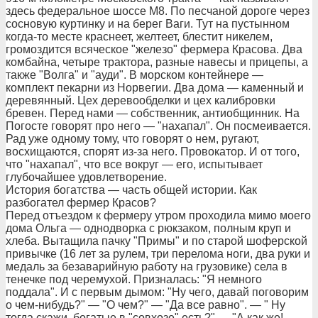
здесь федеральное шоссе М8. По песчаной дороге через
сосновую куртинку и на берег Ваги. Тут на пустынном
когда-то месте краснеет, желтеет, блестит никелем,
громоздится всяческое "железо" фермера Красова. Два
комбайна, четыре трактора, разные навесы и прицепы, а
также "Волга" и "ауди". В морском контейнере —
комплект пекарни из Норвегии. Два дома — каменный и
деревянный. Цех деревообделки и цех калибровки
бревен. Перед нами — собственник, антиобщинник. На
Погосте говорят про него — "нахапал". Он посмеивается.
Рад уже одному тому, что говорят о нем, ругают,
восхищаются, спорят из-за него. Провокатор. И от того,
что "нахапал", что все вокруг — его, испытывает
глубочайшее удовлетворение.
История богатства — часть общей истории. Как
разбогател фермер Красов?
Перед отъездом к фермеру утром проходила мимо моего
дома Ольга — однодворка с рюкзаком, полным круп и
хлеба. Вытащила пачку "Примы" и по старой шоферской
привычке (16 лет за рулем, три перелома ноги, два руки и
медаль за безаварийную работу на грузовике) села в
тенечке под черемухой. Призналась: "Я немного
поддала". И с первым дымом: "Ну чего, давай поговорим
о чем-нибудь?" — "О чем?" — "Да все равно". — " Ну
тогда скажи, богатые в "совхозе" есть?" — "А как же!