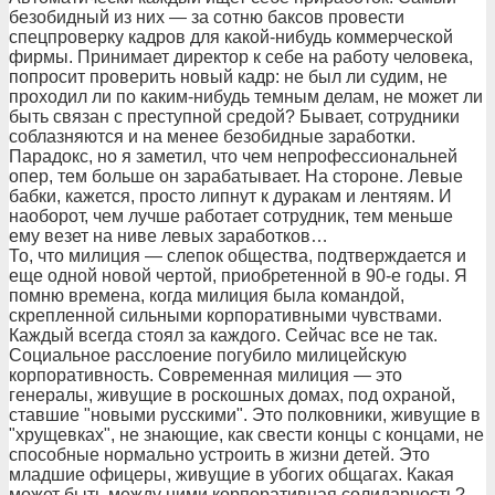
безобидный из них — за сотню баксов провести
спецпроверку кадров для какой-нибудь коммерческой
фирмы. Принимает директор к себе на работу человека,
попросит проверить новый кадр: не был ли судим, не
проходил ли по каким-нибудь темным делам, не может ли
быть связан с преступной средой? Бывает, сотрудники
соблазняются и на менее безобидные заработки.
Парадокс, но я заметил, что чем непрофессиональней
опер, тем больше он зарабатывает. На стороне. Левые
бабки, кажется, просто липнут к дуракам и лентяям. И
наоборот, чем лучше работает сотрудник, тем меньше
ему везет на ниве левых заработков…
То, что милиция — слепок общества, подтверждается и
еще одной новой чертой, приобретенной в 90-е годы. Я
помню времена, когда милиция была командой,
скрепленной сильными корпоративными чувствами.
Каждый всегда стоял за каждого. Сейчас все не так.
Социальное расслоение погубило милицейскую
корпоративность. Современная милиция — это
генералы, живущие в роскошных домах, под охраной,
ставшие "новыми русскими". Это полковники, живущие в
"хрущевках", не знающие, как свести концы с концами, не
способные нормально устроить в жизни детей. Это
младшие офицеры, живущие в убогих общагах. Какая
может быть между ними корпоративная солидарность?