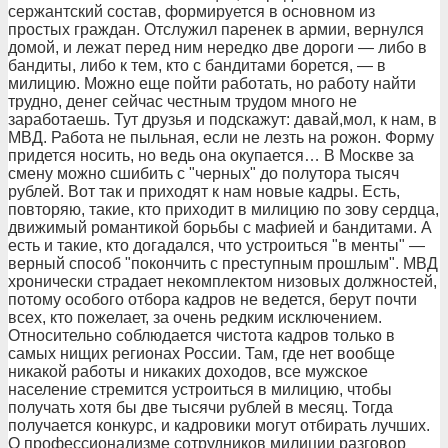
сержантский состав, формируется в основном из
простых граждан. Отслужил паренек в армии, вернулся
домой, и лежат перед ним нередко две дороги — либо в
бандиты, либо к тем, кто с бандитами борется, — в
милицию. Можно еще пойти работать, но работу найти
трудно, денег сейчас честным трудом много не
заработаешь. Тут друзья и подскажут: давай,мол, к нам, в
МВД. Работа не пыльная, если не лезть на рожон. Форму
придется носить, но ведь она окупается… В Москве за
смену можно сшибить с "черных" до полутора тысяч
рублей. Вот так и приходят к нам новые кадры. Есть,
повторяю, такие, кто приходит в милицию по зову сердца,
движимый романтикой борьбы с мафией и бандитами. А
есть и такие, кто догадался, что устроиться "в менты" —
верный способ "покончить с преступным прошлым". МВД
хронически страдает некомплектом низовых должностей,
потому особого отбора кадров не ведется, берут почти
всех, кто пожелает, за очень редким исключением.
Относительно соблюдается чистота кадров только в
самых нищих регионах России. Там, где нет вообще
никакой работы и никаких доходов, все мужское
население стремится устроиться в милицию, чтобы
получать хотя бы две тысячи рублей в месяц. Тогда
получается конкурс, и кадровики могут отбирать лучших.
О профессионализме сотрудников милиции разговор