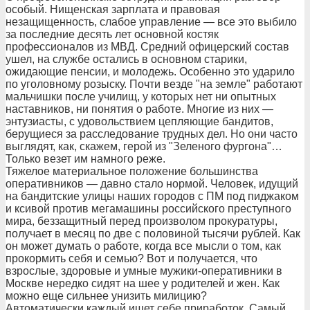
особый. Нищенская зарплата и правовая
незащищенность, слабое управление — все это выбило
за последние десять лет основной костяк
профессионалов из МВД. Средний офицерский состав
ушел, на службе остались в основном старики,
ожидающие пенсии, и молодежь. Особенно это ударило
по уголовному розыску. Почти везде "на земле" работают
мальчишки после училищ, у которых нет ни опытных
наставников, ни понятия о работе. Многие из них —
энтузиасты, с удовольствием цепляющие бандитов,
берущиеся за расследование трудных дел. Но они часто
выглядят, как, скажем, герой из "Зеленого фургона"…
Только везет им намного реже.
Тяжелое материальное положение большинства
оперативников — давно стало нормой. Человек, идущий
на бандитские улицы наших городов с ПМ под пиджаком
и ксивой против мегамашины российского преступного
мира, беззащитный перед произволом прокуратуры,
получает в месяц по две с половиной тысячи рублей. Как
он может думать о работе, когда все мысли о том, как
прокормить себя и семью? Вот и получается, что
взрослые, здоровые и умные мужики-оперативники в
Москве нередко сидят на шее у родителей и жен. Как
можно еще сильнее унизить милицию?
Автоматически каждый ищет себе приработок. Самый