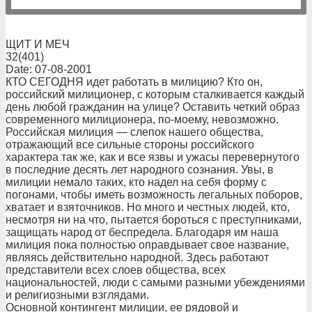
ЩИТ И МЕЧ
32(401)
Date: 07-08-2001
КТО СЕГОДНЯ идет работать в милицию? Кто он,
российский милиционер, с которым сталкивается каждый
день любой гражданин на улице? Оставить четкий образ
современного милиционера, по-моему, невозможно.
Российская милиция — слепок нашего общества,
отражающий все сильные стороны российского
характера так же, как и все язвы и ужасы перевернутого
в последние десять лет народного сознания. Увы, в
милиции немало таких, кто надел на себя форму с
погонами, чтобы иметь возможность легальных поборов,
хватает и взяточников. Но много и честных людей, кто,
несмотря ни на что, пытается бороться с преступниками,
защищать народ от беспредела. Благодаря им наша
милиция пока полностью оправдывает свое название,
являясь действительно народной. Здесь работают
представители всех слоев общества, всех
национальностей, люди с самыми разными убеждениями
и религиозными взглядами.
Основной контингент милиции, ее рядовой и