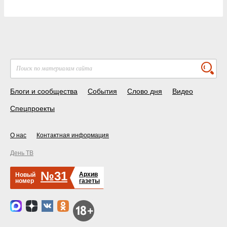
Блоги и сообщества
События
Слово дня
Видео
Спецпроекты
О нас
Контактная информация
День ТВ
№31
Архив
Новый
номер
газеты