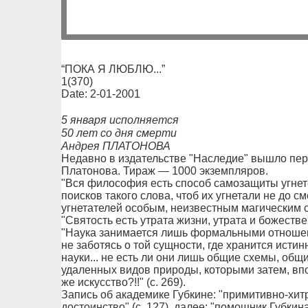
“ПОКА Я ЛЮБЛЮ...”
1(370)
Date: 2-01-2001
5 января исполняется
50 лет со дня смерти
Андрея ПЛАТОНОВА
Недавно в издательстве "Наследие" вышло пер
Платонова. Тираж — 1000 экземпляров.
"Вся философия есть способ самозащиты угнет
поисков такого слова, чтоб их угнетали не до с
угнетателей особым, неизвестным магическим сп
"Святость есть утрата жизни, утрата и божествен
"Наука занимается лишь формальными отношен
не заботясь о той сущности, где хранится истин
науки... не есть ли они лишь общие схемы, об
удаленных видов природы, которыми затем, впо
же искусство?!!" (с. 269).
Запись об академике Губкине: "примитивно-хит
достоинство" (с. 127), далее: "помощник Губкин