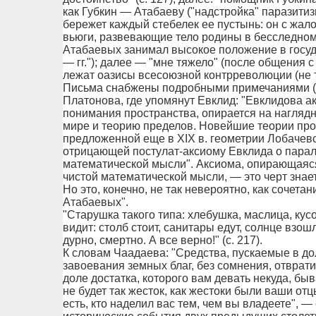
как Губкин — Атабаеву ("надстройка" паразитиз
бережет каждый стебелек ее пустынь: он с жа
вьюги, развевающие тело родины в бесследном 
Атабаевых занимал высокое положение в госуд
— гг."); далее — "мне тяжело" (после общения с
лежат оазисы всесоюзной контрреволюции (не т
Письма снабжены подробными примечаниями (ок
Платонова, где упомянут Евклид: "Евклидова а
понимания пространства, опирается на нагля
мире и теорию пределов. Новейшие теории прос
предложенной еще в XIX в. геометрии Лобачевс
отрицающей постулат-аксиому Евклида о парал
математической мысли". Аксиома, опирающаяся
чистой математической мысли, — это черт знает
Но это, конечно, не так невероятно, как сочета
Атабаевых".
"Старушка такого типа: хлебушка, маслица, кусочек
видит: столб стоит, санитары едут, солнце взош
дурно, смертно. А все верно!" (с. 217).
К словам Чаадаева: "Средства, пускаемые в д
завоевания земных благ, без сомнения, отврати
доле достатка, которого вам девать некуда, быв
не будет так жесток, как жестоки были ваши отцы
есть, кто наделил вас тем, чем вы владеете",