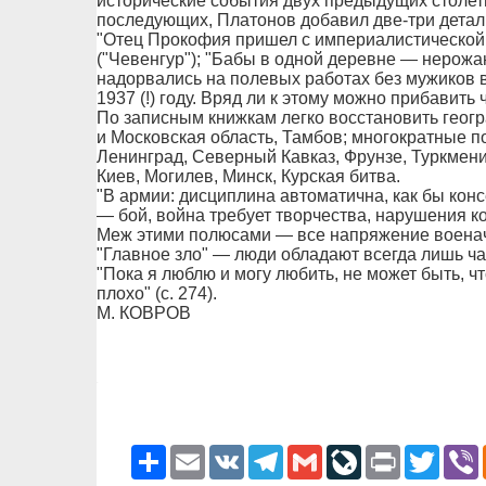
исторические события двух предыдущих столети
последующих, Платонов добавил две-три детали
"Отец Прокофия пришел с империалистической 
("Чевенгур"); "Бабы в одной деревне — нерожа
надорвались на полевых работах без мужиков в 1
1937 (!) году. Вряд ли к этому можно прибавить
По записным книжкам легко восстановить геог
и Московская область, Тамбов; многократные по
Ленинград, Северный Кавказ, Фрунзе, Туркмен
Киев, Могилев, Минск, Курская битва.
"В армии: дисциплина автоматична, как бы кон
— бой, война требует творчества, нарушения ко
Меж этими полюсами — все напряжение военачал
"Главное зло" — люди обладают всегда лишь част
"Пока я люблю и могу любить, не может быть, чт
плохо" (с. 274).
М. КОВРОВ
Ресурс
Email
VK
Telegram
Gmail
LiveJournal
Print
Twitter
V