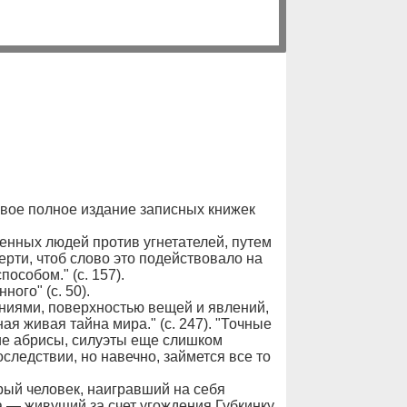
вое полное издание записных книжек
енных людей против угнетателей, путем
мерти, чтоб слово это подействовало на
особом." (с. 157).
ного" (с. 50).
иями, поверхностью вещей и явлений,
ная живая тайна мира." (с. 247). "Точные
щие абрисы, силуэты еще слишком
следствии, но навечно, займется все то
рый человек, наигравший на себя
а — живущий за счет угождения Губкинку,