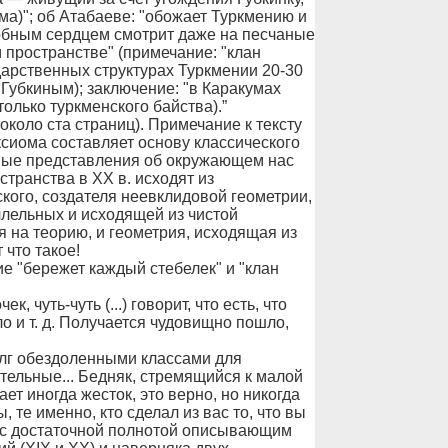
ма)"; об Атабаеве: "обожает Туркмению и
лобным сердцем смотрит даже на песчаные
пространстве" (примечание: "клан
арственных структурах Туркмении 20-30
 Губкиным); заключение: "в Каракумах
олько туркменского байства).”
оло ста страниц). Примечание к тексту
ксиома составляет основу классического
дные представления об окружающем нас
транства в ХХ в. исходят из
кого, создателя неевклидовой геометрии,
лельных и исходящей из чистой
 на теорию, и геометрия, исходящая из
 что такое!
ние "бережет каждый стебелек" и "клан
, чуть-чуть (...) говорит, что есть, что
ло и т. д. Получается чудовищно пошло,
олг обездоленными классами для
тельные... Бедняк, стремящийся к малой
ает иногда жесток, это верно, но никогда
, те именно, кто сделал из вас то, что вы
 — с достаточной полнотой описывающим