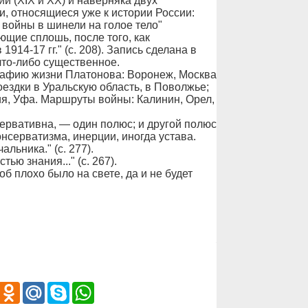
й (XIX и XX) и наверняка двух
, относящиеся уже к истории России:
войны в шинели на голое тело"
ющие сплошь, после того, как
914-17 гг." (с. 208). Запись сделана в
 что-либо существенное.
рафию жизни Платонова: Воронеж, Москва
ездки в Уральскую область, в Поволжье;
ия, Уфа. Маршруты войны: Калинин, Орел,
сервативна, — один полюс; и другой полюс
нсерватизма, инерции, иногда устава.
ьника." (с. 277).
ью знания..." (с. 267).
об плохо было на свете, да и не будет
iber
Odnoklassniki
Mail.Ru
Skype
WhatsApp