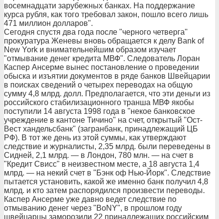
восемнадцати зарубежных банках. На поддержание
курса рубля, как того требовал закон, пошло всего лишь
471 миллион долларов".
Сегодня спустя два года после "черного четверга"
прокуратура Женевы вновь обращается к делу Bank of
New York и внимательнейшим образом изучает
"отмывание денег кредита МВФ". Следователь Лоран
Каспер Ансерме вынес постановление о проведении
обыска и изъятии документов в ряде банков Швейцарии
в поисках сведений о четырех переводах на общую
сумму 4,8 млрд. долл. Предполагается, что эти деньги из
российского стабилизационного транша МВФ якобы
поступили 14 августа 1998 года в "некое банковское
учреждение в кантоне Тичино" на счет, открытый "Ост-
Вест хандельсбанк" (загранбанк, принадлежащий ЦБ
РФ). В тот же день из этой суммы, как утверждают
следствие и журналисты, 2,35 млрд. были переведены в
Сидней, 2,1 млрд. — в Лондон, 780 млн. — на счет в
"Кредит Свисс" в неизвестном месте, а 18 августа 1,4
млрд. — на некий счет в "Бэнк оф Нью-Йорк". Следствие
пытается установить, какой же именно банк получил 4,8
млрд. и кто затем распорядился произвести переводы.
Каспер Ансерме уже давно ведет следствие по
отмыванию денег через "BоNY", в прошлом году
швейцарцы заморозили 22 принадлежащих российским