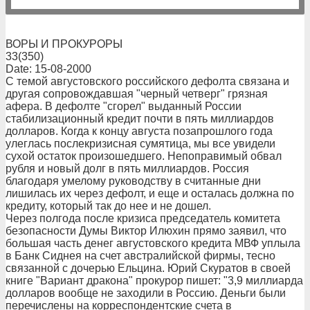
ВОРЫ И ПРОКУРОРЫ
33(350)
Date: 15-08-2000
С темой августовского российского дефолта связана и
другая сопровождавшая "черный четверг" грязная
афера. В дефолте "сгорел" выданный России
стабилизационный кредит почти в пять миллиардов
долларов. Когда к концу августа позапрошлого года
улеглась послекризисная сумятица, мы все увидели
сухой остаток произошедшего. Непоправимый обвал
рубля и новый долг в пять миллиардов. Россия
благодаря умелому руководству в считанные дни
лишилась их через дефолт, и еще и осталась должна по
кредиту, который так до нее и не дошел.
Через полгода после кризиса председатель комитета
безопасности Думы Виктор Илюхин прямо заявил, что
большая часть денег августовского кредита МВФ уплыла
в Банк Сиднея на счет австралийской фирмы, тесно
связанной с дочерью Ельцина. Юрий Скуратов в своей
книге "Вариант дракона" прокурор пишет: "3,9 миллиарда
долларов вообще не заходили в Россию. Деньги были
перечислены на корреспондентские счета в