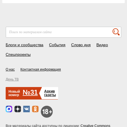
Блоги и сообщества
События
Слово дня
Видео
Спецпроекты
О нас
Контактная информация
День ТВ
№31
Архив
Новый
номер
газеты
Все материалы сайта доступны по лицензии:
Creative Commons