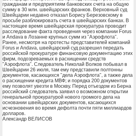
гражданам и предприятиям банковских счета на общую
сумму в 30 млн. швейцарских франков. Верховный суд
Швейцарии недавно отказал Борису Березовскому в
просьбе разблокировать счета в швейцарских банках. В
настоящее время швейцарская прокуратура проводит
расследование факта проведения через компании Forus
и Andava в Лозанне крупных сумм из "Аэрофлота".
Ранее, несмотря на протесты представителей компаний
Forus и Andava, швейцарский суд разрешил передать
российской прокуратуре финансовую документацию этих
фирм, подозреваемых в расхищении средств
"Аэрофлота". Следователь Николай Волков побывал в
Швейцарии 26 июля, там ему представили полтонны
документов, касающихся "дела Аэрофлота", а также дела
о расхищении кредита МВФ; и порядка 200 документов
ему позволят увезти в Москву. Перед отъездом из Берна
российский следователь заявил о возможном открытии
генеральной прокуратурой нового громкого дела на
основании швейцарских документов, касающихся
исчезновения во время дефолта почти пяти миллиардов
долларов.
Александр ВЕЛИСОВ