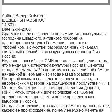
Author: Валерий Фатеев
ШЕДЕВРЫ НАВЫНОС
14(331)
Date: 2-04-2000
Cразу же после назначения новым министром культуры
господина Швыдкого, активного поборника
односторонних уступок Германии в вопросе о
"трофейном" искусстве, разразился новый скандал,
связанный с темой вывоза культурных ценностей из
России.
Недавно в российских СМИ появились сообщения о том,
что между Министерством культуры России и Сенатом
города Бремена (ФРГ) достигнуто соглашение об обмене
найденной в Германии три года назад мозаики из
Янтарной комнаты на коллекцию рисунков западно-
европейских мастеров, находящуюся в посольстве ФРГ в
Москве. Коллекция включает произведения Дюрера,
Гойи, Тулуз-Лотрека и других художников. Обмен
предполагается произвести после президентских
выборов в России.
О том, как коллекция оказалась в германском посольстве,
каково ее происхождение, почему ее нужно менять на