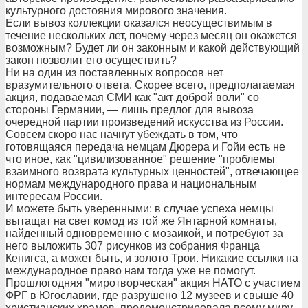
культурного достояния мирового значения.
Если вывоз коллекции оказался неосуществимым в
течение нескольких лет, почему через месяц он окажется
возможным? Будет ли он законным и какой действующий
закон позволит его осуществить?
Ни на один из поставленных вопросов нет
вразумительного ответа. Скорее всего, предполагаемая
акция, подаваемая СМИ как "акт доброй воли" со
стороны Германии, — лишь предлог для вывоза
очередной партии произведений искусства из России.
Совсем скоро нас начнут убеждать в том, что
готовящаяся передача немцам Дюрера и Гойи есть не
что иное, как "цивилизованное" решение "проблемы
взаимного возврата культурных ценностей", отвечающее
нормам международного права и национальным
интересам России.
И можете быть уверенными: в случае успеха немцы
вытащат на свет комод из той же Янтарной комнаты,
найденный одновременно с мозаикой, и потребуют за
него выложить 307 рисунков из собрания Франца
Кенигса, а может быть, и золото Трои. Никакие ссылки на
международное право нам тогда уже не помогут.
Прошлогодняя "миротворческая" акция НАТО с участием
ФРГ в Югославии, где разрушено 12 музеев и свыше 40
христианских храмов, продемонстрировала всему миру