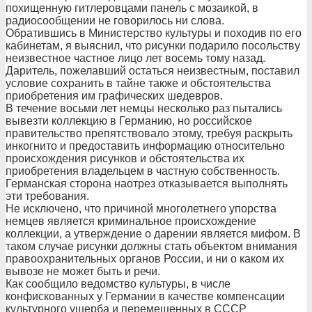
похищенную гитлеровцами панель с мозаикой, в
радиосообщении не говорилось ни слова.
Обратившись в Министерство культуры и походив по его
кабинетам, я выяснил, что рисунки подарило посольству
неизвестное частное лицо лет восемь тому назад.
Даритель, пожелавший остаться неизвестным, поставил
условие сохранить в тайне также и обстоятельства
приобретения им графических шедевров.
В течение восьми лет немцы несколько раз пытались
вывезти коллекцию в Германию, но российское
правительство препятствовало этому, требуя раскрыть
инкогнито и предоставить информацию относительно
происхождения рисунков и обстоятельства их
приобретения владельцем в частную собственность.
Германская сторона наотрез отказывается выполнять
эти требования.
Не исключено, что причиной многолетнего упорства
немцев является криминальное происхождение
коллекции, а утверждение о дарении является мифом. В
таком случае рисунки должны стать объектом внимания
правоохранительных органов России, и ни о каком их
вывозе не может быть и речи.
Как сообщило ведомство культуры, в числе
конфискованных у Германии в качестве компенсации
культурного ущерба и перемещенных в СССР