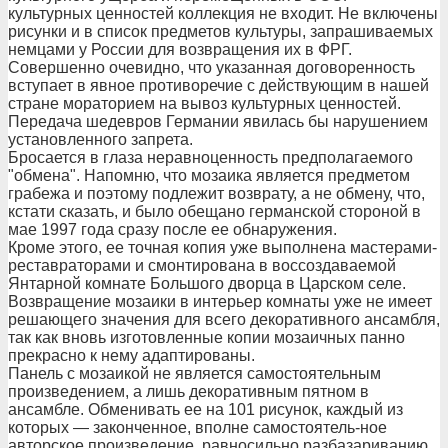
культурных ценностей коллекция не входит. Не включены
рисунки и в список предметов культуры, запрашиваемых
немцами у России для возвращения их в ФРГ.
Совершенно очевидно, что указанная договоренность
вступает в явное противоречие с действующим в нашей
стране мораторием на вывоз культурных ценностей.
Передача шедевров Германии явилась бы нарушением
установленного запрета.
Бросается в глаза неравноценность предполагаемого
"обмена". Напомню, что мозаика является предметом
грабежа и поэтому подлежит возврату, а не обмену, что,
кстати сказать, и было обещано германской стороной в
мае 1997 года сразу после ее обнаружения.
Кроме этого, ее точная копия уже выполнена мастерами-
реставраторами и смонтирована в воссоздаваемой
Янтарной комнате Большого дворца в Царском селе.
Возвращение мозаики в интерьер комнаты уже не имеет
решающего значения для всего декоративного ансамбля,
так как вновь изготовленные копии мозаичных панно
прекрасно к нему адаптированы.
Панель с мозаикой не является самостоятельным
произведением, а лишь декоративным пятном в
ансамбле. Обменивать ее на 101 рисунок, каждый из
которых — законченное, вполне самостоятель-ное
авторское произведение, равносильно разбазариванию