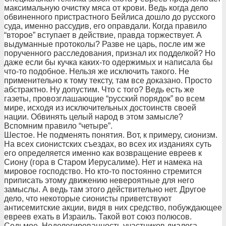
максимальную очистку мяса от крови. Ведь когда дело
обвиненного пристрастного Бейлиса дошло до русского
суда, именно рассудив, его оправдали. Когда правило
“второе” вступает в действие, правда торжествует. А
выдуманные протоколы? Разве не царь, после им же
порученного расследования, признал их подделкой? Но
даже если бы кучка каких-то одержимых и написала бы
что-то подобное. Нельзя же исключить такого. Не
применительно к тому тексту, там все доказано. Просто
абстрактно. Ну допустим. Что с того? Ведь есть же
газеты, провозглашающие “русский порядок” во всем
мире, исходя из исключительных достоинств своей
нации. Обвинять целый народ в этом замысле?
Вспомним правило “четыре”.
Шестое. Не подменять понятия. Вот, к примеру, сионизм.
На всех сионистских съездах, во всех их изданиях суть
его определяется именно как возвращение евреев к
Сиону (гора в Старом Иерусалиме). Нет и намека на
мировое господство. Но кто-то постоянно стремится
приписать этому движению невероятные для него
замыслы. А ведь там этого действительно нет. Другое
дело, что некоторые сионисты приветствуют
антисемитские акции, видя в них средство, побуждающее
евреев ехать в Израиль. Такой вот союз полюсов.
Седьмое. Неделегированность участников диалога.