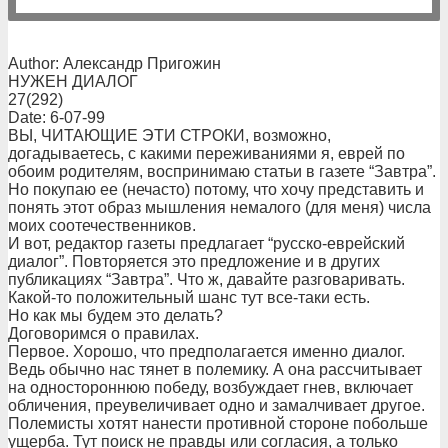
Author: Александр Пригожин
НУЖЕН ДИАЛОГ
27(292)
Date: 6-07-99
ВЫ, ЧИТАЮЩИЕ ЭТИ СТРОКИ, возможно,
догадываетесь, с какими переживаниями я, еврей по
обоим родителям, воспринимаю статьи в газете “Завтра”.
Но покупаю ее (нечасто) потому, что хочу представить и
понять этот образ мышления немалого (для меня) числа
моих соотечественников.
И вот, редактор газеты предлагает “русско-еврейский
диалог”. Повторяется это предложение и в других
публикациях “Завтра”. Что ж, давайте разговаривать.
Какой-то положительный шанс тут все-таки есть.
Но как мы будем это делать?
Договоримся о правилах.
Первое. Хорошо, что предполагается именно диалог.
Ведь обычно нас тянет в полемику. А она рассчитывает
на одностороннюю победу, возбуждает гнев, включает
обличения, преувеличивает одно и замалчивает другое.
Полемисты хотят нанести противной стороне побольше
ущерба. Тут поиск не правды или согласия, а только