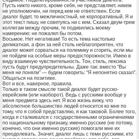
Пусть никто никого, кроме себя, не представляет, никем
не уполномочен, ни перед кем не ответствен. Если
диалог будет, то межличностный, не корпоративный. Я и
этот текст пишу, не советуясь ни с кем. Сказал двум-трем
коллегам между прочим, те подивились моему
намерению: не пожалел бы потом.
Восьмое. Нет негативам! То есть тема настолько
деликатная, а фон за ней столь неблагоприятен, что
диалог может сорваться на полемику и сгореть, если мы
не пойдем на особые меры предосторожности. Имею в
виду взаимную чувствительность. Тон, стиль, лексика
пусть будут предупредительны. Даже так: вместо “Вы
меня не поняли” — будем говорить: “Я непонятно сказал”.
Общаться на позитиве.
Вот и все, наверное, правила.
Только в таком смысле такой диалог будет русско-
еврейским (или наоборот). Ведь с русскими вообще у
меня предмета здесь нет. Я всю жизнь вижу, что
абсолютное большинство людей относится ко мне по
тому, что я собой представляю, я как таковой. Более того,
когда я сталкивался с государственными ограничениями
по национальному признаку, именно русские (не потому,
конечно, что они именно русские) помогали мне их
преодолевать. Значит, диалог лишь с теми русскими, кто