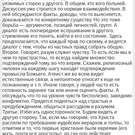
уязвимых сторон у другого. В общем, кто кого больней.
Дискуссия уже строится по нормам взаимодействия. В
ней обсуждаются факты, доводы, что-то выясняется,
доказывается по конкретному существу. Но это тоже
борьба — аргументов, позиций личностей, групп. А
диалог есть поочередное вслушивание в другого,
стремление его понять, войти в его состояние. Здесь
предполагается, что каждый прав по-своему, и ведется
диалог с тем, чтобы из частных правд собрать общую.
Второе. Говорят, разум служит чувству. То есть если мы в
чем-то пристрастны, то всегда найдем множество
подтверждений тому, во что верим. Скажем, религиозный
человек на каждому шагу находит подтверждение
промысла Божьего. Атеист же во всем видит
естественные связи, а непонятное относит к еще не
познанному и т. п. Иначе говоря, у людей часто есть
готовность заранее так или иначе оценить факты. А
обсуждать что-то на уровне чувств бесполезно, заведомо
конфликтно. Придется подняться над страстью и
предубеждением, общаться рассудком и разумом.
Третье. Избегать односторонности. Будем видеть и
другую сторону. Так, если мы говорим, что Христа
распяли по требованию иудейских иерархов и толпы, то
отметим и то, что первые христиане были евреями (его
мать, почти все апостолы), до сих пор действует