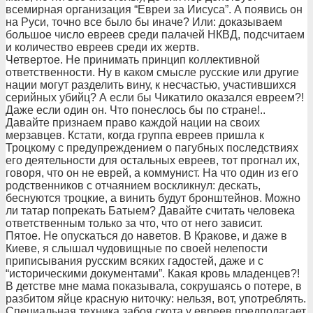
всемирная организация “Евреи за Иисуса”. А появись он
на Руси, точно все было бы иначе? Или: доказываем
большое число евреев среди палачей НКВД, подсчитаем
и количество евреев среди их жертв.
Четвертое. Не принимать принцип коллективной
ответственности. Ну в каком смысле русские или другие
нации могут разделить вину, к несчастью, участившихся
серийных убийц? А если бы Чикатило оказался евреем?!
Даже если один он. Что понеслось бы по стране!..
Давайте признаем право каждой нации на своих
мерзавцев. Кстати, когда группа евреев пришла к
Троцкому с предупреждением о пагубных последствиях
его деятельности для остальных евреев, тот прогнал их,
говоря, что он не еврей, а коммунист. На что один из его
родственников с отчаянием воскликнул: дескать,
беснуются троцкие, а винить будут бронштейнов. Можно
ли татар попрекать Батыем? Давайте считать человека
ответственным только за что, что от него зависит.
Пятое. Не опускаться до наветов. В Кракове, и даже в
Киеве, я слышал чудовищные по своей нелепости
приписывания русским всяких гадостей, даже и с
“историческими документами”. Какая кровь младенцев?!
В детстве мне мама показывала, сокрушаясь о потере, в
разбитом яйце красную ниточку: нельзя, вот, употреблять.
Специальная техника забоя скота у евреев предполагает