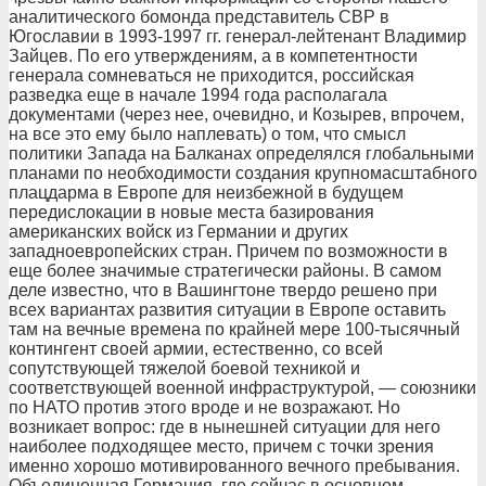
аналитического бомонда представитель СВР в
Югославии в 1993-1997 гг. генерал-лейтенант Владимир
Зайцев. По его утверждениям, а в компетентности
генерала сомневаться не приходится, российская
разведка еще в начале 1994 года располагала
документами (через нее, очевидно, и Козырев, впрочем,
на все это ему было наплевать) о том, что смысл
политики Запада на Балканах определялся глобальными
планами по необходимости создания крупномасштабного
плацдарма в Европе для неизбежной в будущем
передислокации в новые места базирования
американских войск из Германии и других
западноевропейских стран. Причем по возможности в
еще более значимые стратегически районы. В самом
деле известно, что в Вашингтоне твердо решено при
всех вариантах развития ситуации в Европе оставить
там на вечные времена по крайней мере 100-тысячный
контингент своей армии, естественно, со всей
сопутствующей тяжелой боевой техникой и
соответствующей военной инфраструктурой, — союзники
по НАТО против этого вроде и не возражают. Но
возникает вопрос: где в нынешней ситуации для него
наиболее подходящее место, причем с точки зрения
именно хорошо мотивированного вечного пребывания.
Объединенная Германия, где сейчас в основном