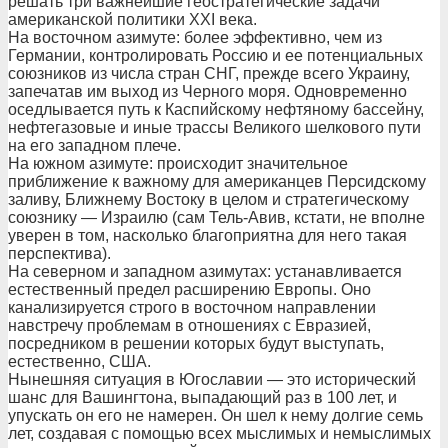
решать три важнейшие геостратегические задачи
американской политики ХХI века.
На восточном азимуте: более эффективно, чем из
Германии, контролировать Россию и ее потенциальных
союзников из числа стран СНГ, прежде всего Украину,
запечатав им выход из Черного моря. Одновременно
оседлывается путь к Каспийскому нефтяному бассейну,
нефтегазовые и иные трассы Великого шелкового пути
на его западном плече.
На южном азимуте: происходит значительное
приближение к важному для американцев Персидскому
заливу, Ближнему Востоку в целом и стратегическому
союзнику — Израилю (сам Тель-Авив, кстати, не вполне
уверен в том, насколько благоприятна для него такая
перспектива).
На северном и западном азимутах: устанавливается
естественный предел расширению Европы. Оно
канализируется строго в восточном направлении
навстречу проблемам в отношениях с Евразией,
посредником в решении которых будут выступать,
естественно, США.
Нынешняя ситуация в Югославии — это исторический
шанс для Вашингтона, выпадающий раз в 100 лет, и
упускать он его не намерен. Он шел к нему долгие семь
лет, создавая с помощью всех мыслимых и немыслимых