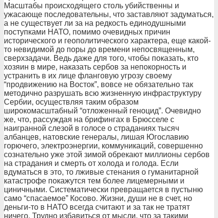
Масштабы происходящего столь убийственны и
ужасающе последовательны, что заставляют задуматься,
а не существует ли за на редкость единодушными
поступками НАТО, помимо очевидных причин
исторического и геополитического характера, еще какой-
то невидимой до поры до времени непосвященным,
сверхзадачи. Ведь даже для того, чтобы показать, кто
хозяин в мире, наказать сербов за непокорность и
устранить в их лице фланговую угрозу своему
“продвижению на Восток”, вовсе не обязательно так
методично разрушать всю жизненную инфраструктуру
Сербии, осуществляя таким образом
широкомасштабный “отложенный геноцид”. Очевидно
же, что, рассуждая на брифингах в Брюсселе с
наигранной слезой в голосе о страданиях тысяч
албанцев, натовские генералы, лишая Югославию
горючего, электроэнергии, коммуникаций, совершенно
сознательно уже этой зимой обрекают миллионы сербов
на страдания и смерть от холода и голода. Если
вдуматься в это, то лживые стенания о гуманитарной
катастрофе покажутся тем более лицемерными и
циничными. Систематически превращается в пустыню
само “спасаемое” Косово. Жизни, души не в счет, но
деньги-то в НАТО всегда считают и за так не тратят
ничего. Трудно избавиться от мысли, что за такими