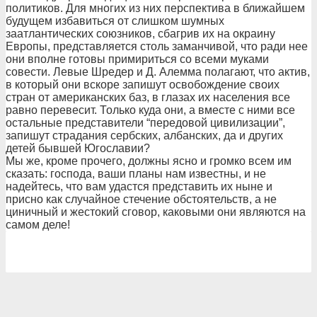
политиков. Для многих из них перспектива в ближайшем
будущем избавиться от слишком шумных
заатлантических союзников, сбагрив их на окраину
Европы, представляется столь заманчивой, что ради нее
они вполне готовы примириться со всеми муками
совести. Левые Шредер и Д. Алемма полагают, что актив,
в который они вскоре запишут освобождение своих
стран от американских баз, в глазах их населения все
равно перевесит. Только куда они, а вместе с ними все
остальные представители “передовой цивилизации”,
запишут страдания сербских, албанских, да и других
детей бывшей Югославии?
Мы же, кроме прочего, должны ясно и громко всем им
сказать: господа, ваши планы нам известны, и не
надейтесь, что вам удастся представить их ныне и
присно как случайное стечение обстоятельств, а не
циничный и жестокий сговор, каковыми они являются на
самом деле!