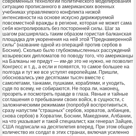
современных технологий политического моделирования
ситуацию прописанного в американских военных
учебниках управляемого конфликта низкой
интенсивности на основе искусно дирижируемой
повсеместной вражды в регионе, которая не может сама
себя контролировать без посторонней силы. Шаг за
шагом расширялась таким образом гористая балканская
площадка для укоренения на ней этой “Преднамеренной
силы” (название одной из операций против сербов в
Боснии). Сколько было глубокомысленных рассуждений
козыревских дипломатов по поводу того, что американцы
на Балканы не придут — им-де это не нужно, не позволит
Конгресс и т. д., а если и появятся, то самое большее на
полгода и тут же все уступят европейцам. Пришли,
обосновались уже десятками тысяч вместе с
самолетами, танками, пушками, кораблями, и уходить,
судя по всему, не собираются. Не пора ли, наконец,
прозреть и посмотреть правде в глаза. Явные и тайные
соглашения о пребывании своих войск, в сущности, с
заложническими режимами (попробуй воспротивиться,
сразу напустим “страшных” сербов, хорватов, албанцев,
снова сербов) в Хорватии, Боснии, Македонии, Албании,
на что указывает и такой специалист, как генерал Зайцев,
США подписали на десятилетия вперед. При этом общее
количество их солдат в этих странах, включая усиленно