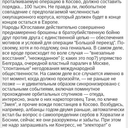
проталкиваемую операцию в Косово, должно составить
порядка... 100 тысяч. Не правда ли, любопытное
совпадение с предполагаемой численностью
оккупационного корпуса, который должен будет в конце
концов остаться в Европе.
Народы Югославии действительно совершенно
преднамеренно брошены в братоубийственную бойню
друг против друга с единственной целью — обеспечения
мотивов и условий для операции “Большой переезд”. По-
своему, хотя и по-подлому, она гениальна. В самом деле,
все вроде происходит по воле случая — “внезапные
восстания”, “неожиданное” (с каких это пор?) упрямство
Белграда, очередной властный паралич в Москве,
“спонтанные” негодования международной
общественности. На самом деле все случается именно в
тот момент, когда должно произойти, — не раньше не
позже — и удивительным образом синхронизировано с
остальными событиями, включая поминутное
прохождение орбитальных спутников — откуда,
интересно, знали о них наркоторговец Тачи, по кличке
“Змея”, и прочие вожди повстанцев в Косово. Возбудись,
например, албанцы годом-двумя раньше, автоматически
встал бы вопрос о самоопределнии сербов в Хорватии и
Боснии, сейчас же они разоружены и забыты. При этом
не надо запрашивать ни Конгресс, не “электорат” о