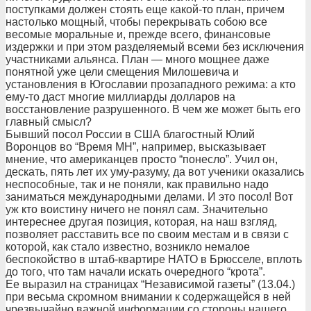
поступками должен стоять еще какой-то план, причем
настолько мощный, чтобы перекрывать собою все
весомые моральные и, прежде всего, финансовые
издержки и при этом разделяемый всеми без исключения
участниками альянса. План — много мощнее даже
понятной уже цели смещения Милошевича и
установления в Югославии прозападного режима: а кто
ему-то даст многие миллиарды долларов на
восстановление разрушенного. В чем же может быть его
главный смысл?
Бывший посол России в США благостный Юлий
Воронцов во “Время МН”, например, высказывает
мнение, что американцев просто “понесло”. Учил он,
дескать, пять лет их уму-разуму, да вот ученики оказались
неспособные, так и не поняли, как правильно надо
заниматься международными делами. И это посол! Вот
уж кто воистину ничего не понял сам. Значительно
интереснее другая позиция, которая, на наш взгляд,
позволяет расставить все по своим местам и в связи с
которой, как стало известно, возникло немалое
беспокойство в штаб-квартире НАТО в Брюсселе, вплоть
до того, что там начали искать очередного “крота”.
Ее выразил на страницах “Независимой газеты” (13.04.)
при весьма скромном внимании к содержащейся в ней
чрезвычайно важной информации со стороны нашего