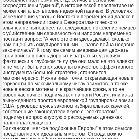
сосредоточены “джи-ай”, в исторической перспективе не
может считаться вполне надежной гаванью. В условиях
исчезновения угрозы с Востока и перемещения далеко в
этом направлении границ Североатлантического
альянса не нынешнее, так следующее поколение немцев
с убийственными серьезностью и напором непременно
поставит вопрос: “А чего это они здесь делают, сколько
нам еще быть оккупированными — разве война недавно
закончилась?” К тому же самим американцам держать
свои войска в очень дорогих и затратных условиях,
фактически в глубоком тылу, где они мало на что влияют
и не могут быть использованы в качестве эффективного
инструмента большой стратегии, становится
малоинтересно. Нужна иная точка, открывающая новые
горизонты по максимальному числу азимутов, а также
новые веские мотивы, и в кратчайшие сроки, а то не
ровен час начнет подниматься на ноги Россия, или из-за
вынужденного простоя европейской группировки армии
США, руководствуясь законом избирательных качелей,
собственные законодатели вкупе с “электоратом”
поднимут вопрос впустую о расходуемых денежках
налогоплательщиков.
Балканское “мягкое подбрюшье Европы” в этом смысле
представляется идеальным местом. Отсюда можно