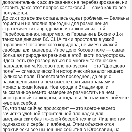
дополнительных ассигнованиях на перебазирование, ни
ставить даже этот вопрос как таковой — само как-то все
получается.
До сих пор все же оставалась одна проблема — Балканы
гористы и не вполне пригодны для размещения
стратегических аэродромов и танковых частей.
Переброшенная, например, из Германии в Боснию 1-я
танковая дивизия ВС США так и простояла в узкой
горловине Посавинского коридора, не имея никакой
свободы для маневра. Иное дело Косово поле — самая
большая природная равнина в этой части полуострова.
Здесь есть где развернуться по многим тактическим
направлениям. Косово поле по-русски — это “Дроздово
поле” — символический и исторический аналог нашего
Куликова поля. Представьте последнее, да еще с
размещенными на нем вместе взятыми храмами и
монастырями Киева, Новгорода и Владимира, и
высказанное кем-то намерение разместить на нем
иностранный танкодром, и тогда вы, быть может, поймете
чувства сербов.
То, что там сейчас происходит — это всего-навсего
зачистка удобной строительной площадки для
американских баз тяжелой боевой техники. Лишние там
одинаково и сербы, и албанцы. Этим объясняются
практически все нынешние события в Югославии, на