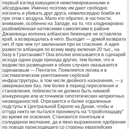
первый взгляд кажущиеся немотивированными и
абсурдными. Именно поэтому им дают свободно
изгонять и убивать друг друга, немилосердно бомбя их
при этом с воздуха. Мало кто обратил, в частности,
внимание, особенно на Западе, на то, что хладнокровно
разбомбленная натовскими самолетами в районе
Джаковицы колонна албанских беженцев не оставляла
край, а возвращалась в него. Выходит — домой возврата
нет. И при чем тут заклинания про их спасение. А идея
развести албанцев по всему миру, включая 20 тыс., на
базу в Гуантанамо? Она вполне вписывается в сценарий
исхода одних ради прихода других, тем более, что и
ведомство размещения в обоих случаях оказывается
одинаковым — Пентагон. Появляется логика и в
систематическом уничтожении сербской
инфраструктуры, в том числе двойного назначения, — у
американских баз, тем более в период переселения и
становления, поблизости не должно быть никакой
конкуренции или источников гипотетических неприятных
неожиданностей. Отрезаются и более отдаленные
подступы в Центральной Европе на Дунае, чтобы и
оттуда никто не пытался проникнуть на “стройплощадку”
во время ее освоения. Становится понятным и
солидарное молчание, да и явно выраженное одобрение
по поводу происходящего со стороны европейских