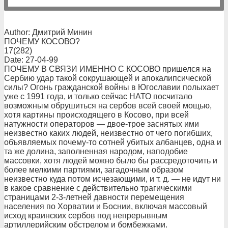
Author: Дмитрий Минин
ПОЧЕМУ КОСОВО?
17(282)
Date: 27-04-99
ПОЧЕМУ В СВЯЗИ ИМЕННО С КОСОВО пришелся на
Сербию удар такой сокрушающей и апокалипсической
силы? Огонь гражданской войны в Югославии полыхает
уже с 1991 года, и только сейчас НАТО посчитало
возможным обрушиться на сербов всей своей мощью,
хотя картины происходящего в Косово, при всей
натужности операторов — двое-трое заснятых ими
неизвестно каких людей, неизвестно от чего погибших,
объявляемых почему-то сотней убитых албанцев, одна и
та же долина, заполненная народом, наподобие
массовки, хотя людей можно было бы рассредоточить и
более мелкими партиями, загадочным образом
неизвестно куда потом исчезающими, и т. д. — не идут ни
в какое сравнение с действительно трагическими
страницами 2-3-летней давности перемещения
населения по Хорватии и Боснии, включая массовый
исход краинских сербов под непрерывным
артиллерийским обстрелом и бомбежками.