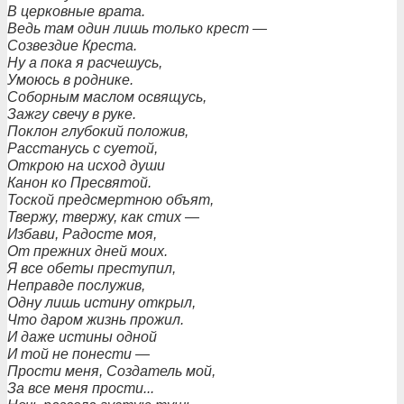
В церковные врата.
Ведь там один лишь только крест —
Созвездие Креста.
Ну а пока я расчешусь,
Умоюсь в роднике.
Соборным маслом освящусь,
Зажгу свечу в руке.
Поклон глубокий положив,
Расстанусь с суетой,
Открою на исход души
Канон ко Пресвятой.
Тоской предсмертною объят,
Твержу, твержу, как стих —
Избави, Радосте моя,
От прежних дней моих.
Я все обеты преступил,
Неправде послужив,
Одну лишь истину открыл,
Что даром жизнь прожил.
И даже истины одной
И той не понести —
Прости меня, Создатель мой,
За все меня прости...