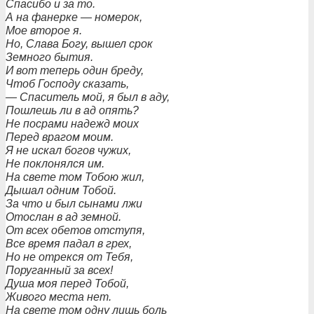
Спасибо и за то.
А на фанерке — номерок,
Мое второе я.
Но, Слава Богу, вышел срок
Земного бытия.
И вот теперь один бреду,
Чтоб Господу сказать,
— Спаситель мой, я был в аду,
Пошлешь ли в ад опять?
Не посрами надежд моих
Перед врагом моим.
Я не искал богов чужих,
Не поклонялся им.
На свете том Тобою жил,
Дышал одним Тобой.
За что и был сынами лжи
Отослан в ад земной.
От всех обетов отступя,
Все время падал в грех,
Но не отрекся от Тебя,
Поруганный за всех!
Душа моя перед Тобой,
Живого места нет.
На свете том одну лишь боль