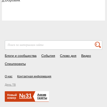
д.Боровик
Блоги и сообщества
События
Слово дня
Видео
Спецпроекты
О нас
Контактная информация
День ТВ
№31
Архив
Новый
номер
газеты