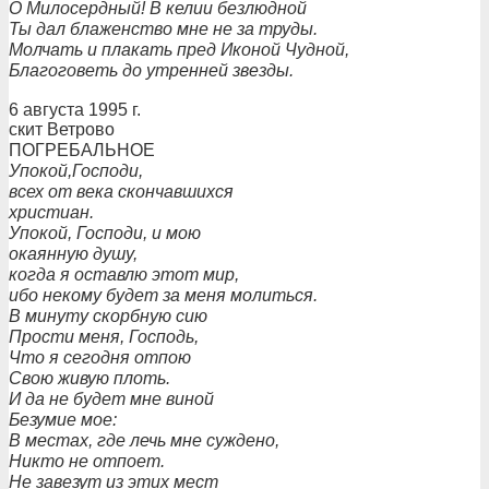
О Милосердный! В келии безлюдной
Ты дал блаженство мне не за труды.
Молчать и плакать пред Иконой Чудной,
Благоговеть до утренней звезды.
6 августа 1995 г.
скит Ветрово
ПОГРЕБАЛЬНОЕ
Упокой,Господи,
всех от века скончавшихся
христиан.
Упокой, Господи, и мою
окаянную душу,
когда я оставлю этот мир,
ибо некому будет за меня молиться.
В минуту скорбную сию
Прости меня, Господь,
Что я сегодня отпою
Свою живую плоть.
И да не будет мне виной
Безумие мое:
В местах, где лечь мне суждено,
Никто не отпоет.
Не завезут из этих мест