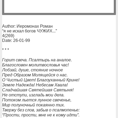
Author: Иеромонах Роман
“я не искал богов ЧУЖИХ...”
4(269)
Date: 26-01-99
* * *
Горит свеча. Псалтырь на аналое.
Благословен молитвословья час!
Лобзай, душе, стояние ночное
Пред Образом Молящейся о нас.
О Чистый Цвет! Благоуханный Крине!
Земле Надежда! Небесам Хвала!
Сладчайшая Святейшая Святыня!
Не отступи, изгладь мои дела.
Потоком льется лунное свеченье,
Мир полуночный покаянно тих.
Твержу без слов, забыв о псалмопенье:
“Прости, прости, мне не к кому идти”.