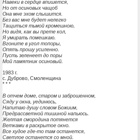
Навеки в сердце впишется,
Но от осиновых чащоб
Она мне эхом слышится.
Без вас мне будет нелегко
Тащиться тьмой кромешною,
Но видя, как вы прете кол,
Я умирать помешкаю.
Вгоните в угол топоры,
Опять прошу усиленно.
Пусть зеленеет до поры
Мой памятник осиновый.
1983 г.
с. Дуброво, Смоленщина
* * *
В отчем доме, старом и заброшенном,
Сяду у окна, уединюсь,
Напитаю душу словом Божиим,
Предрассветной тишиной напьюсь.
Желтая смородина потянется
Ветками в раскрытое окно.
Все худое где-то там останется,
Светлое останется со мной.