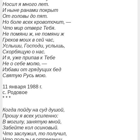
Носил я много лет.
И ныне ранами покрыт
От головы до пят.
Но боле всех кровоточит, —
Что мир отверг Тебя.
Не помяни ж, не помяни ж
Грехов моих в сей час,
Услыши, Господи, услышь,
Скорбящую о нас.
И я, уже припав к Тебе
Не о себе молю, —
Избави от грядущих бед
Святую Русь мою.
11 января 1988 г.
с. Родовое
* * *
Когда пойду на суд душой,
Прошу я всех усиленно:
В могилу, занятую мной,
Забейте кол осиновый.
Что заслужил, то получил,
Что пользы в отпевании,