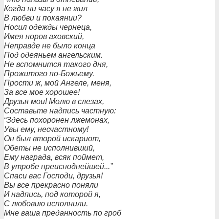
Когда ни часу я не жил
В любви и покаянии?
Носил одежды чернеца,
Имея норов аховский,
Неправде не было конца
Под одеяньем ангельским.
Не вспомнится такого дня,
Прожитого по-Божьему.
Прости ж, мой Ангеле, меня,
За все мое хорошее!
Друзья мои! Молю в слезах,
Составьте надпись частную:
“Здесь похоронен лжемонах,
Увы ему, несчастному!
Он был второй искариот,
Обеты не исполнивший,
Ему награда, всяк поймет,
В утробе преисподнейшей...”
Спаси вас Господи, друзья!
Вы все прекрасно поняли
И надпись, под которой я,
С любовию исполнили.
Мне ваша преданность по гроб