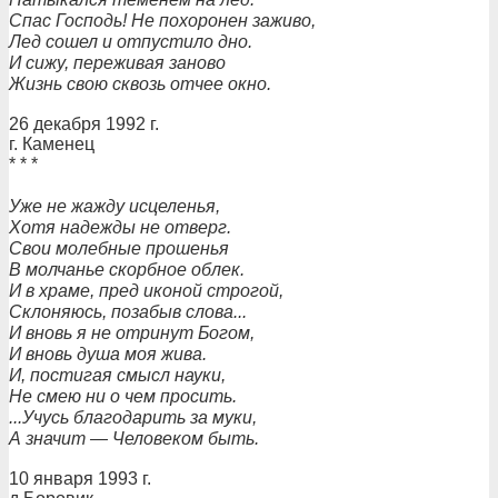
Спас Господь! Не похоронен заживо,
Лед сошел и отпустило дно.
И сижу, переживая заново
Жизнь свою сквозь отчее окно.
26 декабря 1992 г.
г. Каменец
* * *
Уже не жажду исцеленья,
Хотя надежды не отверг.
Свои молебные прошенья
В молчанье скорбное облек.
И в храме, пред иконой строгой,
Склоняюсь, позабыв слова...
И вновь я не отринут Богом,
И вновь душа моя жива.
И, постигая смысл науки,
Не смею ни о чем просить.
...Учусь благодарить за муки,
А значит — Человеком быть.
10 января 1993 г.