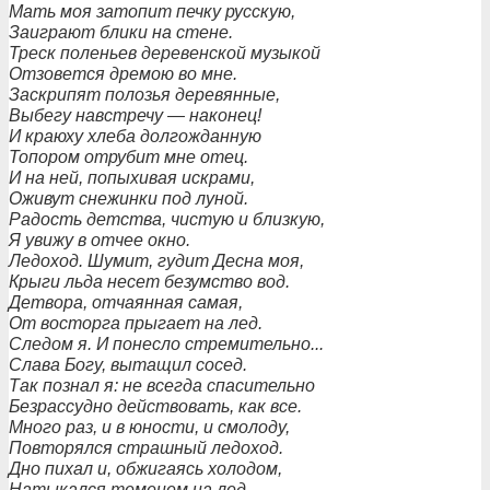
Мать моя затопит печку русскую,
Заиграют блики на стене.
Треск поленьев деревенской музыкой
Отзовется дремою во мне.
Заскрипят полозья деревянные,
Выбегу навстречу — наконец!
И краюху хлеба долгожданную
Топором отрубит мне отец.
И на ней, попыхивая искрами,
Оживут снежинки под луной.
Радость детства, чистую и близкую,
Я увижу в отчее окно.
Ледоход. Шумит, гудит Десна моя,
Крыги льда несет безумство вод.
Детвора, отчаянная самая,
От восторга прыгает на лед.
Следом я. И понесло стремительно...
Слава Богу, вытащил сосед.
Так познал я: не всегда спасительно
Безрассудно действовать, как все.
Много раз, и в юности, и смолоду,
Повторялся страшный ледоход.
Дно пихал и, обжигаясь холодом,
Натыкался теменем на лед.