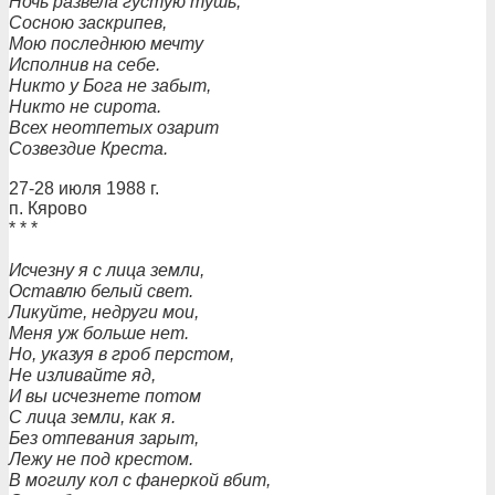
Ночь развела густую тушь,
Сосною заскрипев,
Мою последнюю мечту
Исполнив на себе.
Никто у Бога не забыт,
Никто не сирота.
Всех неотпетых озарит
Созвездие Креста.
27-28 июля 1988 г.
п. Кярово
* * *
Исчезну я с лица земли,
Оставлю белый свет.
Ликуйте, недруги мои,
Меня уж больше нет.
Но, указуя в гроб перстом,
Не изливайте яд,
И вы исчезнете потом
С лица земли, как я.
Без отпевания зарыт,
Лежу не под крестом.
В могилу кол с фанеркой вбит,