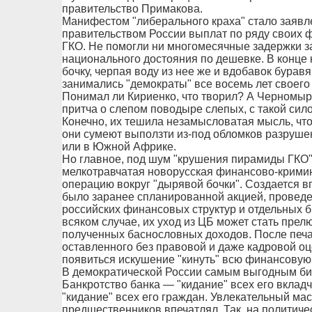
правительство Примакова.
Манифестом "либерального краха" стало заявле
правительством России выплат по ряду своих 
ГКО. Не помогли ни многомесячные задержки з
национального достояния по дешевке. В конце
бочку, черпая воду из нее же и вдобавок бурав
занимались "демократы" все восемь лет своего
Понимал ли Кириенко, что творил? А Черномыр
притча о слепом поводыре слепых, с такой с
Конечно, их тешила незамысловатая мысль, чт
они сумеют выползти из-под обломков разрушен
или в Южной Африке.
Но главное, под шум "крушения пирамиды ГКО"
мелкотравчатая новорусская финансово-крими
операцию вокруг "дырявой бочки". Создается вп
было заранее спланированной акцией, проведе
российских финансовых структур и отдельных 
всяком случае, их уход из ЦБ может стать пре
полученных баснословных доходов. После печал
оставленного без правовой и даже кадровой оце
появиться искушение "кинуть" всю финансовую 
В демократической России самым выгодным биз
Банкротство банка — "кидание" всех его вклад
"кидание" всех его граждан. Увлекательный мас
предшественников впечатлял. Так, на политич