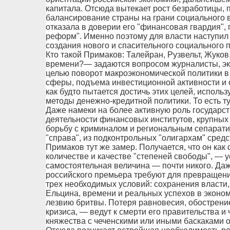
капитала. Отсюда вытекает рост безработицы,
балансирование страны на грани социального 
отказала в доверии его "финансовая гвардия",
реформ". Именно поэтому для власти наступил
создания нового и спасительного социального п
Кто такой Примаков: Талейран, Рузвельт, Жуко
времени?— задаются вопросом журналисты, эк
целью поворот макроэкономической политики в
сферы, подъема инвестиционной активности и 
как будто пытается достичь этих целей, испол
методы денежно-кредитной политики. То есть т
Даже намеки на более активную роль государст
деятельности финансовых институтов, крупных 
борьбу с криминалом и региональным сепарати
"справа", из подконтрольных "олигархам" сред
Примаков тут же замер. Получается, что он как
количестве и качестве "степеней свободы", — у
самостоятельная величина — почти никого. Д
российского премьера требуют для превращения
трех необходимых условий: сохранения власти, 
Ельцина, времени и реальных успехов в эконом
лезвию бритвы. Потеря равновесия, обострение
кризиса, — ведут к смерти его правительства 
княжества с чеченскими или иными баскаками о