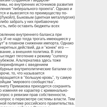
визии созданной Гайдаром-
ы, но внутренних источников развития
ения “либерального проекта”. Однако и
ятся и вывозятся по преимуществу по-
Лукойл), Быковым (цветная металлургия)
 либо забрать у них прибавочную
сть, либо оставить бюджеты всех
овлению внутреннего баланса при
. И не надо тогда трогать имеющиеся у
ут” в плавном снижении импорта. Однако
кретных действий, да и "конек" его —
ание, а внешняя политика. В этих
глядит тяготение к режиму "currency
рубежом. Альтернатива здесь тоже
иперинфляция с введением
 бурные внутриполитические баталии со
роче, то, что называется
рвращается в "большую кровь", ту самую
бойцам "мирового сообщества".
инету Примакова приходится сохранять
о изменяя ее характер с криминально-
опрос о ревизии прав собственности,
вопрос о пересмотре системы власти. Тем
ой политике российского правительства.