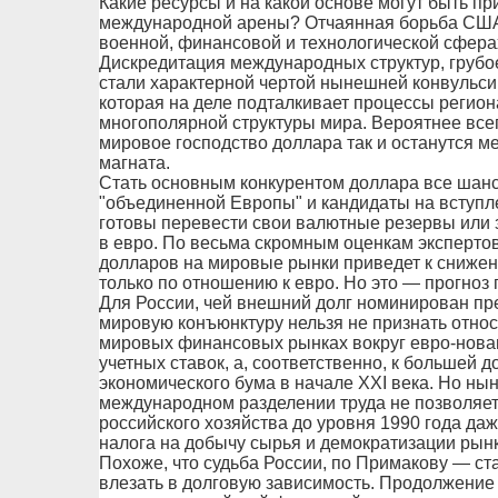
Какие ресурсы и на какой основе могут быть пр
международной арены? Отчаянная борьба США 
военной, финансовой и технологической сфер
Дискредитация международных структур, груб
стали характерной чертой нынешней конвульси
которая на деле подталкивает процессы регион
многополярной структуры мира. Вероятнее все
мировое господство доллара так и останутся м
магната.
Стать основным конкурентом доллара все шанс
"объединенной Европы" и кандидаты на вступле
готовы перевести свои валютные резервы или 
в евро. По весьма скромным оценкам эксперто
долларов на мировые рынки приведет к снижен
только по отношению к евро. Но это — прогноз
Для России, чей внешний долг номинирован п
мировую конъюнктуру нельзя не признать относ
мировых финансовых рынках вокруг евро-нова
учетных ставок, а, соответственно, к большей д
экономического бума в начале XXI века. Но н
международном разделении труда не позволяет
российского хозяйства до уровня 1990 года да
налога на добычу сырья и демократизации рынк
Похоже, что судьба России, по Примакову — ст
влезать в долговую зависимость. Продолжение