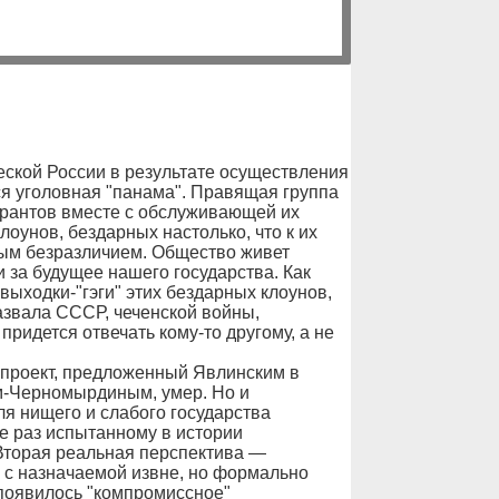
еской России в результате осуществления
я уголовная "панама". Правящая группа
урантов вместе с обслуживающей их
оунов, бездарных настолько, что к их
ным безразличием. Общество живет
и за будущее нашего государства. Как
 выходки-"гэги" этих бездарных клоунов,
азвала СССР, чеченской войны,
идется отвечать кому-то другому, а не
 проект, предложенный Явлинским в
м-Черномырдиным, умер. Но и
я нищего и слабого государства
е раз испытанному в истории
Вторая реальная перспектива —
 с назначаемой извне, но формально
 появилось "компромиссное"