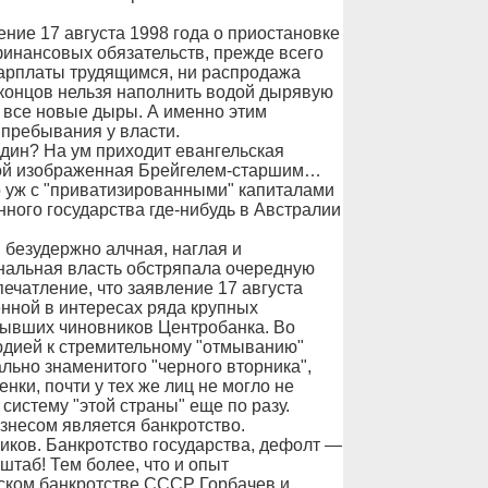
ние 17 августа 1998 года о приостановке
финансовых обязательств, прежде всего
арплаты трудящимся, ни распродажа
 концов нельзя наполнить водой дырявую
я все новые дыры. А именно этим
 пребывания у власти.
дин? На ум приходит евангельская
илой изображенная Брейгелем-старшим…
о уж с "приватизированными" капиталами
ного государства где-нибудь в Австралии
 безудержно алчная, наглая и
нальная власть обстряпала очередную
ечатление, что заявление 17 августа
нной в интересах ряда крупных
бывших чиновников Центробанка. Во
людией к стремительному "отмыванию"
ьно знаменитого "черного вторника",
нки, почти у тех же лиц не могло не
систему "этой страны" еще по разу.
несом является банкротство.
чиков. Банкротство государства, дефолт —
штаб! Тем более, что и опыт
еском банкротстве СССР Горбачев и