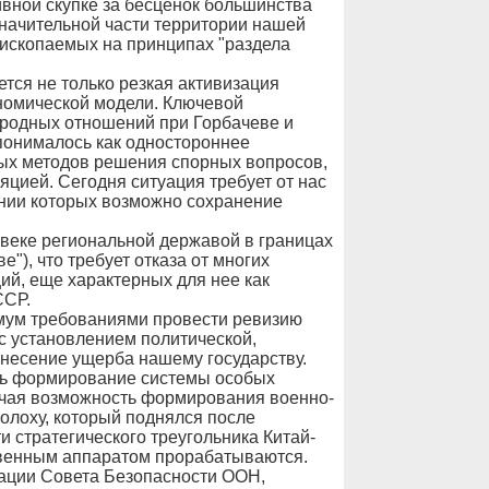
вной скупке за бесценок большинства
значительной части территории нашей
ископаемых на принципах "раздела
ется не только резкая активизация
ономической модели. Ключевой
родных отношений при Горбачеве и
понималось как одностороннее
ых методов решения спорных вопросов,
яцией. Сегодня ситуация требует от нас
нии которых возможно сохранение
 веке региональной державой в границах
"), что требует отказа от многих
ий, еще характерных для нее как
ССР.
мум требованиями провести ревизию
с установлением политической,
анесение ущерба нашему государству.
ить формирование системы особых
ючая возможность формирования военно-
полоху, который поднялся после
 стратегического треугольника Китай-
твенным аппаратом прорабатываются.
ации Совета Безопасности ООН,