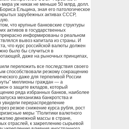
 мира уж никак не меньше 50 млрд. долл.
Бориса Ельцина, зная его патологическое
 скрытых зарубежных активах СССР,
шую.
том, что крупные банковские структуры
оих активов в государственных
и прекрасно информированы о реальном
твлялся вывоз капитала из страны. И
ста, что курс российской валюты должен
лжно было бы случиться в
ботающей, даже на рыночных принципах,
или переложить все последствия своего
мым способствовали резкому сокращению
ического даже для терпеливой России
инуты" миллионы граждан — а
кон о защите вкладов, который
ащению ряда избранных банков, наиболее
 запуска механизма банкротства и
ы увидели перераспределение
рез резкое снижение курса рубля, рост
кризисные меры "Политики валютного
сжатию денежной массы в стране,
ых отраслей, к закреплению сырьевой
му укреплению влияния иностранного