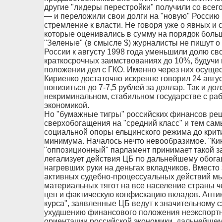
другие "лидеры перестройки" получили со всего
— и переложили свои долги на "новую" Россию 
стремление к власти. Не говоря уже о явных и
которые оценивались в сумму на порядок боль
"Зеленые" (в смысле $) журналисты не пишут о 
России к августу 1998 года уменьшили долю св
краткосрочных заимствованиях до 10%, будуч
положении дел с ГКО. Именно через них осущес
Кириенко достаточно искренне говорил 24 авгу
понизиться до 7-7,5 рублей за доллар. Так и до
некриминальном, стабильном государстве с ра
экономикой.
Но "бумажные тигры" российских финансов реш
сверхобогащения на "средний класс" и тем са
социальной опоры ельцинского режима до крит
минимума. Началось нечто невообразимое. "К
"оппозиционный" парламент принимает такой за
легализует действия ЦБ по дальнейшему обог
нагревших руки на деньгах вкладчиков. Вместо
активных судебно-процессуальных действий м
материальных тягот на все население страны че
цен и фактическую конфискацию вкладов. Анти
курса", заявленные ЦБ ведут к значительному 
ухудшению финансового положения неэкспортн
ориентации российской экономики, дальнейше