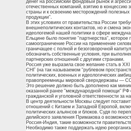
денег на российский фондовый рынок и агресси
отечественных компаний, взятию в концессию 
страны и к освоению месторождений полезных 
продукции".
В этих условиях от правительства России требу
внешнеполитических контактов, но и смена эк
идеологемой нашей политики в сфере междуна
Ельцине было понятие "партнерства", которое 
самоограничение России на применение силов
граничащее с полной и безоговорочной капитул
обозначить собственные условия, при выполне
партнерских отношений с другими странами.
Россия уже выразила свое желание стать в ХХI
СНГ (на так называемом "рублевом пространстве
политических, военных и идеологических амбиц
правопреемницы мировой сверхдержавы — С
Это решение должно быть дополнено как мини
оказанной ранее "международной помощи" РФ 
гражданской и уголовной ответственности за н
В центр деятельности Москвы следует постав
отношений с Китаем и Западной Европой, вкл
политических альянсов и блоков. Судя по пере
делийского заявления Примакова о возможности
Россия-Индия, такие возможности правительс
Необходимо также поддержать идею реорганиз