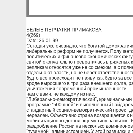
БЕЛЫЕ ПЕРЧАТКИ ПРИМАКОВА
4(269)
Date: 26-01-99
Сегодня уже очевидно, что богатой демократич
либеральных реформ не получается. Получаетс
политических и финансово-экономических фиг
свитой окончательно превратилась в ряженых кл
репликам относятся уже не со смехом, а с пол
отдельно от власти, но не берет ответственност
будто все происходит не наяву, как будто за все
вроде выросшего в три раза внешнего долга, р
уничтожения современной промышленности — пр
нам с вами, не каждому из нас.
"Либерально-демократический", криминальный
программе “500 дней” и выполненный Гайдаро
стандартный социал-демократический проект дл
нереален. Объективно страна возвращается к н
мобилизационно-догоняющему типу развития. 
раздробление России на несколько доминионов
"туземной" администрацией. У этой развилки и