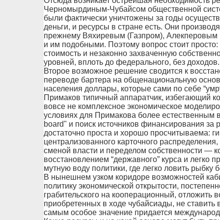
Отсюда возникает острейшая необходимость ре
Черномырдиным-Чубайсом общественной систем
были фактически уничтожены за годы осуществл
деньги, и ресурсы в стране есть. Они производ
прежнему Вяхиревым (Газпром), Алекперовым (
и им подобными. Поэтому вопрос стоит просто:
стоимость и незаконно захваченную собственно
уровней, вплоть до федерального, без доходов.
Второе возможное решение сводится к восстан
переводе бартера на общенациональную основу
населения доллары, которые сами по себе “умр
Примаков типичный аппаратчик, избегающий кон
вовсе не комплексное экономическое моделиров
условиях для Примакова более естественным вы
board" и поиск источников финансирования за 
достаточно проста и хорошо просчитываема: г
централизованного карточного распределения,
сменой власти и переделом собственности — ко
восстановлением “державного” курса и легко п
мутную воду политики, где легко ловить рыбку 
В нынешнем узком коридоре возможностей каб
политику экономической открытости, постепенн
грабительского на кооперационный, отложить в
приобретенных в ходе чубайсиады, не ставить 
самым особое значение придается международн