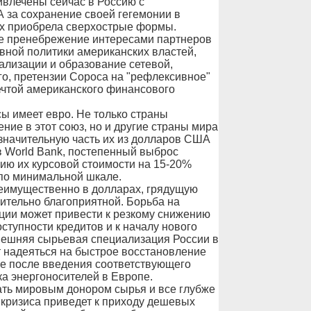
ивлечены сейчас в Россию с
за сохранение своей гегемонии в
ах приобрела сверхострые формы.
ое пренебрежение интересами партнеров
вной политики американских властей,
ализации и образование сетевой,
го, претензии Сороса на "рефлексивное"
ечтой американского финансового
ы имеет евро. Не только страны
ние в этот союз, но и другие страны мира
значительную часть их из долларов США
в World Bank, постепенный выброс
ию их курсовой стоимости на 15-20%
 по минимальной шкале.
реимущественно в долларах, грядущую
ительно благоприятной. Борьба на
ции может привести к резкому снижению
оступности кредитов и к началу нового
ынешняя сырьевая специализация России в
 надеяться на быстрое восстановление
же после введения соответствующего
а энергоносителей в Европе.
ать мировым донором сырья и все глубже
 кризиса приведет к приходу дешевых