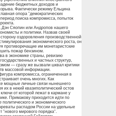
 падение бюджетных доходов и
взрыва. Фактически режиму Ельцина
 главная опора "демократических
 период поиска компромисса, попыток
роекта.
в, Дэн Сяопин или Андропов нашего
ономисты и политики. Назвав своей
 сторону оздоровления производственной
стимулирования экономического роста, он
ьзуя противоречащие им монетаристские
ушить пожар бензином.
ва в экономике страны, ревизию
государственных и частных структур,
змом — сразу же вызвали шквал критики
ств массовой информации.
 фигура компромисса, ограниченная в
страивает очень многих. Как
аже мощные личные связи нынешнего
 их в некий квазиполитический остов
ключи от которой лежат в кармане у
ике. Примакову приходится идти по
 политического и экономического
и чреваты распадом России на удельные
т "нового мирового порядка".