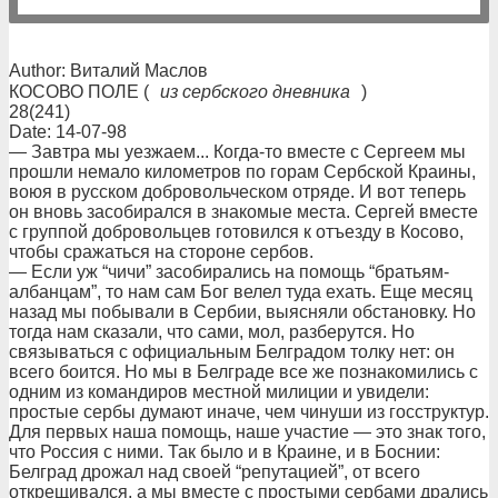
Author: Виталий Маслов
КОСОВО ПОЛЕ (
из сербского дневника
)
28(241)
Date: 14-07-98
— Завтра мы уезжаем... Когда-то вместе с Сергеем мы
прошли немало километров по горам Сербской Краины,
воюя в русском добровольческом отряде. И вот теперь
он вновь засобирался в знакомые места. Сергей вместе
с группой добровольцев готовился к отъезду в Косово,
чтобы сражаться на стороне сербов.
— Если уж “чичи” засобирались на помощь “братьям-
албанцам”, то нам сам Бог велел туда ехать. Еще месяц
назад мы побывали в Сербии, выясняли обстановку. Но
тогда нам сказали, что сами, мол, разберутся. Но
связываться с официальным Белградом толку нет: он
всего боится. Но мы в Белграде все же познакомились с
одним из командиров местной милиции и увидели:
простые сербы думают иначе, чем чинуши из госструктур.
Для первых наша помощь, наше участие — это знак того,
что Россия с ними. Так было и в Краине, и в Боснии:
Белград дрожал над своей “репутацией”, от всего
открещивался, а мы вместе с простыми сербами дрались