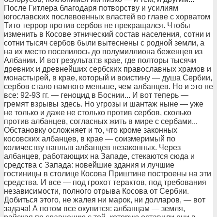
После Гитлера благодаря потворству и усилиям
югославских послевоенных властей во главе с хорватом
Тито террор против сербов не прекращался. Чтобы
изменить в Косове этнический состав населения, сотни и
сотни тысяч сербов были вытеснены с родной земли, а
на их место поселилось до полумиллиона беженцев из
Албании. И вот результат:в крае, где полторы тысячи
древних и древнейших сербских православных храмов и
монастырей, в крае, который и воистину — душа Сербии,
сербов стало намного меньше, чем албанцев. Но и это не
все: 92-93 гг. — геноцид в Боснии... И вот теперь —
гремят взрывы здесь. Но угрозы и шантаж ныне — уже
не только и даже не столько против сербов, сколько
против албанцев, согласных жить в мире с сербами...
Обстановку осложняет и то, что кроме законных
косовских албанцев, в крае — соизмеримый по
количеству наплыв албанцев незаконных. Через
албанцев, работающих на Западе, стекаются сюда и
средства с Запада: новейшие здания и лучшие
гостиницы в столице Косова Приштине построены на эти
средства. И все — под грохот терактов, под требования
независимости, полного отрыва Косова от Сербии.
Добиться этого, не жалея ни марок, ни долларов, — вот
задача! А потом все окупится: албанцам — земля,