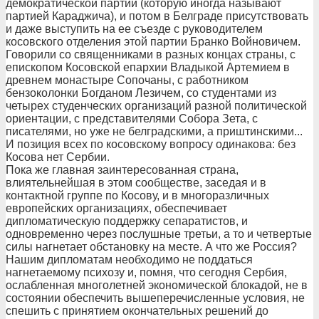
демократической партии (которую иногда называют
партией Караджича), и потом в Белграде присутствовать
и даже выступить на ее съезде с руководителем
косовского отделения этой партии Бранко Войновичем.
Говорили со священниками в разных концах страны, с
епископом Косовской епархии Владыкой Артемием в
древнем монастыре Сопочаны, с работником
бензоколонки Богданом Лезичем, со студентами из
четырех студенческих организаций разной политической
ориентации, с представителями Собора Зета, с
писателями, но уже не белградскими, а приштинскими...
И позиция всех по косовскому вопросу одинакова: без
Косова нет Сербии.
Пока же главная заинтересованная страна,
влиятельнейшая в этом сообществе, заседая и в
контактной группе по Косову, и в многоразличных
европейских организациях, обеспечивает
дипломатическую поддержку сепаратистов, и
одновременно через послушные третьи, а то и четвертые
силы нагнетает обстановку на месте. А что же Россия?
Нашим дипломатам необходимо не поддаться
нагнетаемому психозу и, помня, что сегодня Сербия,
ослабленная многолетней экономической блокадой, не в
состоянии обеспечить вышеперечисленные условия, не
спешить с принятием окончательных решений до