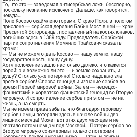
То, что это — заведомая антисербская ложь, бесспорно,
поскольку незнание исключено. Дальше, как говорится,
некуда...
Поле Косово окаймлено горами. С краю Поля, в пологом
прислоне — сербская деревня Бабин Мост, в ней — храм
Пресвятой Богородицы, поставленный на костях юнаков,
погибших здесь в 1389 году. Председатель Сербской
партии сопротивления Момчило Трайкович сказал в
храме:
— Мы не можем отдать Косово — нашу землю, нашу
государственность, нашу душу.
Хотя положение зашло настолько далеко, что кажется
порой: а и возможно ли это — и землю сохранить, и
душу? Столько уже потеряно! Столько наделано зла
против сербов! Сперва геноцид и изгнание сербов во
время Первой мировой войны. Затем — немецко-
фашистский и хорватско-фашистский геноцид во Вторую
мировую. И сопротивление сербов при этом — не на
жизнь, а на смерть.
Мы не имеем права забыть, что благодаря героизму
сербов немцы потеряли здесь в начале войны два
лишних месяца! Может, вот этих двух месяцев и не
хватило потом немцам под Москвой... Потери сербов во
Вторую мировую соизмеримы только с потерями
белорусов, поклонимся им низко — и тем, и другим...