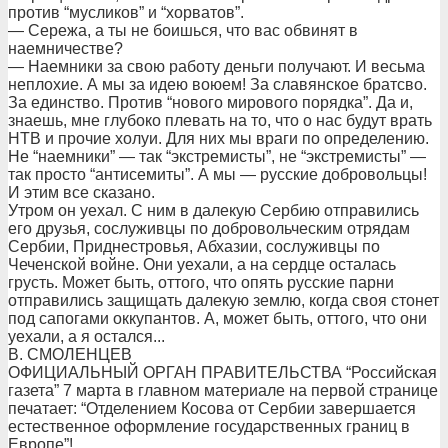
против “мусликов” и “хорватов”.
— Сережа, а ты не боишься, что вас обвинят в
наемничестве?
— Наемники за свою работу деньги получают. И весьма
неплохие. А мы за идею воюем! За славянское братсво.
За единство. Против “нового мирового порядка”. Да и,
знаешь, мне глубоко плевать на то, что о нас будут врать
НТВ и прочие холуи. Для них мы враги по определению.
Не “наемники” — так “экстремисты”, не “экстремисты” —
так просто “антисемиты”. А мы — русские добровольцы!
И этим все сказано.
Утром он уехал. С ним в далекую Сербию отправились
его друзья, сослуживцы по добровольческим отрядам
Сербии, Приднестровья, Абхазии, сослуживцы по
Чеченской войне. Они уехали, а на сердце осталась
грусть. Может быть, оттого, что опять русские парни
отправились защищать далекую землю, когда своя стонет
под сапогами оккупантов. А, может быть, оттого, что они
уехали, а я остался...
В. СМОЛЕНЦЕВ
ОФИЦИАЛЬНЫЙ ОРГАН ПРАВИТЕЛЬСТВА “Российская
газета” 7 марта в главном материале на первой странице
печатает: “Отделением Косова от Сербии завершается
естественное оформление государственных границ в
Европе”!