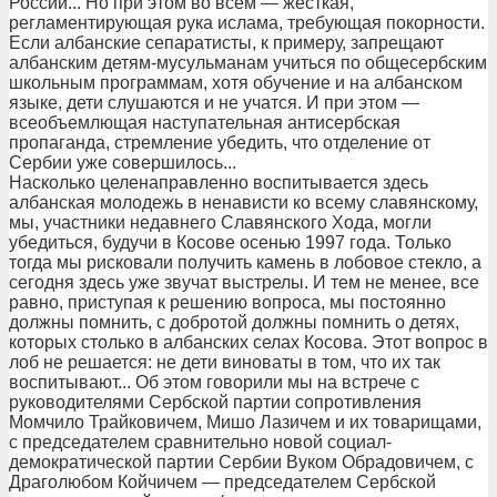
России... Но при этом во всем — жесткая,
регламентирующая рука ислама, требующая покорности.
Если албанские сепаратисты, к примеру, запрещают
албанским детям-мусульманам учиться по общесербским
школьным программам, хотя обучение и на албанском
языке, дети слушаются и не учатся. И при этом —
всеобъемлющая наступательная антисербская
пропаганда, стремление убедить, что отделение от
Сербии уже совершилось...
Насколько целенаправленно воспитывается здесь
албанская молодежь в ненависти ко всему славянскому,
мы, участники недавнего Славянского Хода, могли
убедиться, будучи в Косове осенью 1997 года. Только
тогда мы рисковали получить камень в лобовое стекло, а
сегодня здесь уже звучат выстрелы. И тем не менее, все
равно, приступая к решению вопроса, мы постоянно
должны помнить, с добротой должны помнить о детях,
которых столько в албанских селах Косова. Этот вопрос в
лоб не решается: не дети виноваты в том, что их так
воспитывают... Об этом говорили мы на встрече с
руководителями Сербской партии сопротивления
Момчило Трайковичем, Мишо Лазичем и их товарищами,
с председателем сравнительно новой социал-
демократической партии Сербии Вуком Обрадовичем, с
Драголюбом Койчичем — председателем Сербской