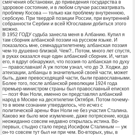
смягчения обстановки, до приведения государства в
здоровое состояние, и в любом случае рассматривать
проблему Косова — только как проблему внутреннюю,
сербскую. При твердой позиции России, при внутренней
собранности Сербии и всей Югославии добиться этого
можно.
В 1952 ГОДУ судьба занесла меня в Албанию. Купил я
там сборник албанской поэзии на русском языке. И
показалось мне, семнадцатилетнему, албанская поэзия
чем-то душевно близкой. Чем?.. Потом, много лет спустя,
в руках оказался еще один албанский сборник. И, читая
его, я вдруг обнаружил, что поэзия-то албанская по духу
— православная! А уж потом узнал, что до Э. Ходжи, до
атеизации, албанцы в значительной своей части, может
быть, даже превосходящей части, были православными.
Более того, после албанской революции 1924 года
премьер-министром страны был православный епископ
— поэт Фан Ноли, именно он представлял албанский
народ в Москве на десятилетии Октября. Потом почему-
то в моем сознании утвердилось, что исчез с
политической арены Фан Ноли не без участия Сталина.
Каково же было мое изумление, даже потрясение, когда
неожиданно совсем недавно открылась истина. Во-
первых, стыдно стало перед Иосифом Сталиным — уж
он-то совсем тут был ни при чем. Во-вторых, увы, в