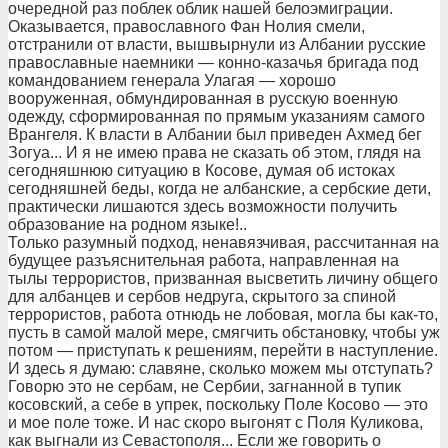
очередной раз поблек облик нашей белоэмиграции.
Оказывается, православного Фан Нолия смели,
отстранили от власти, вышвырнули из Албании русские
православные наемники — конно-казачья бригада под
командованием генерала Улагая — хорошо
вооруженная, обмундированная в русскую военную
одежду, сформированная по прямым указаниям самого
Врангеля. К власти в Албании был приведен Ахмед бег
Зогуа... И я не имею права не сказать об этом, глядя на
сегодняшнюю ситуацию в Косове, думая об истоках
сегодняшней беды, когда не албанские, а сербские дети,
практически лишаются здесь возможности получить
образование на родном языке!..
Только разумный подход, ненавязчивая, рассчитанная на
будущее разъяснительная работа, направленная на
тылы террористов, призванная высветить личину общего
для албанцев и сербов недруга, скрытого за спиной
террористов, работа отнюдь не лобовая, могла бы как-то,
пусть в самой малой мере, смягчить обстановку, чтобы уж
потом — приступать к решениям, перейти в наступление.
И здесь я думаю: славяне, сколько можем мы отступать?
Говорю это не сербам, не Сербии, загнанной в тупик
косовский, а себе в упрек, поскольку Поле Косово — это
и мое поле тоже. И нас скоро выгонят с Поля Куликова,
как выгнали из Севастополя... Если же говорить о