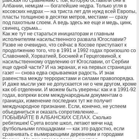
райская по сравнению с той, которую оставили они в
Албании, немцам — богатейшие недра. Только угля в
косовских недрах — на триста лет для нужд всей Европы,
пласты толщиною в десятки метров, местами — сразу
под пахотным слоем. А ведь здесь же еще и медь, цинк,
свинец, сурьма...
Как же тут не стараться инициаторам и главным
исполнителям насильственного развала Югославии?
Разве не очевидно, что сейчас в Косове приступают к
продолжению того, что в 1991 и 1992 годах произошло со
Славонией, Хорватией, Боснией и Герцеговиной, к
насильственному отделению от Югославии, от Сербии
еще одной части? И на экранах, и на первых страницах
газет — снова едва скрываемая радость. И знак
равенства между террористами и силами правопорядка.
И даже мысли уже не допускается ни о чем другом, кроме
как об отделении. И можем быть уверены: как и в 1991-92
годах, вопреки всем международным документам о
границах, изменение последних тут же получит
международное признание. Если, конечно, не успеем
объединиться и оказать сопротивление...
ПОБЫВАЙТЕ В АЛБАНСКИХ СЕЛАХ. Сколько
ребятишек! Суета возле школ, летают мячи над
футбольными площадками — как это радостно, если
сравнивать с вымирающими деревнями и городами