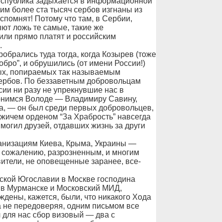
еспублика задыхается в информационной
шим более ста тысяч сербов изгнаны из
спомнят! Потому что там, в Сербии,
яют ложь те самые, такие же
или прямо платят и российским
.
брались туда тогда, когда Козырев (тоже
обро”, и обрушились (от имени России!)
ных, попираемых так называемым
рбов. По беззаветным добровольцам
сии ни разу не упрекнувшие нас в
лонимся Володе — Владимиру Савину,
а, — он был среди первых добровольцев,
жичем орденом “За Храбрость” навсегда
 могил друзей, отдавших жизнь за други
анизациям Киева, Крыма, Украины —
к сожалению, разрозненным, и многим
ители, не оповещенные заранее, все-
ой Югославии в Москве господина
а в Мурманске и Московский МИД,
ждены, кажется, были, что никакого Хода
ла не передоверяя, одним письмом все
 для нас сбор визовый — два с