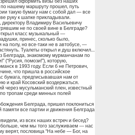
азрешил оформить визы без наших
с по нашему маршруту прошел, путь
рии такую бумагу нам с собой дал — все
ве руку к шапке прикладывали.
, директору Владимиру Васильевичу
стрявшим не по своей вине в Белграде?
 открыл класс музыкальный —
ладушки, принес, сколько было,
 на полу, но все-таки не в автобусе, —
астянуть. Туалеты открыл и душ включил...
з Белграда, знакомому мурманчанам по
 (“Русия, помози!”), которую,
манск в 1993 году. Если б не Петрович,
ичине, что пришла в российское
ас бумага, предписывавшая нам от
ию и край Косовский воздержаться.
ий через мусульманский плен, известный
 по тропам среди минных полей
вобождения Белграда, пришел поклониться
ой памяти все партии и движения Белграда
идели, из всех наших встреч и бесед?
 больше, чем мы того заслуживаем — нас
у верят, пословица “На небе — Бог, на