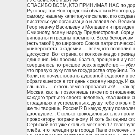
СПАСИБО ВСЕМ, КТО ПРИНИМАЛ НАС по дороге
Руководству Новгородской области и Новгород
самому, нашему капитану-писателю, кто созда
писательскую организацию и лелеял ее. Велик
Георгиевичу Васильеву в Молдавии и президе
Смирнову, всему народу Приднестровья, борцу 
виноваты и грешны премного. Всем белорусам
(есть такой!) до широкого Союза патриотическо
университета, академии — всем, кто позволил 
дискуссии. Вот страна, от колхозника до прези
единения. Мы просим, братья, прощения и у вас.
свершилось потрясшее всех злодейство — уби
что правую руку главе государства отрубили. 
боли, не почувствовать душевной судороги в р
обратившегося в тот день к своему народу. И к
слышать — сквозь землю провалиться! — как пр
Москва, как ты позволяешь такое по отношению 
каждого третьего своего человека, клал жизни св
страданьях и устремленьях, душу тебе открыл бр
же ты творишь, Россия!? В какую душу позволя
двоедушие... Сколько крокодиловых слез проли
провокатору пограничному. И хоть бы одним сл
Сербской вот уже сколько месяцев 17 телегруп
хлеба, что телецентр в городе Пале отключен, 