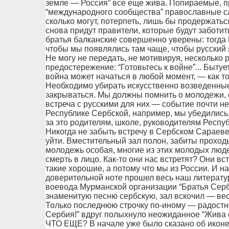
земле — Россия” все еще жива. Попираемые, 
“международного сообщества” православные сл
сколько могут, потерпеть, лишь бы продержаться
снова придут правители, которые будут заботит
братья балканские совершенно уверены: тогда Р
чтобы мы появлялись там чаще, чтобы русский 
Не могу не передать, не мотивируя, несколько 
предостережение: “Готовьтесь к войне”... Быту
война может начаться в любой момент, — как то
Необходимо убирать искусственно возведенны
закрываться. Мы должны помнить о молодежи, 
встреча с русскими для них — событие почти не
Республике Сербской, например, мы убедились, 
за это родителям, школе, руководителям Респуб
Никогда не забыть встречу в Сербском Сараеве
уйти. Вместительный зал полон, забиты проход
молодежь особая, многие из этих молодых люде
смерть в лицо. Как-то они нас встретят? Они вс
такие хорошие, а потому что мы из России. И н
доверительной ноте прошел весь наш литератур
воевода Мурманской организации “Братья Серб
знаменитую песню сербскую, зал вскочил — весь 
Только последнюю строчку по-иному — радостно
Сербия!” вдруг полыхнуло неожиданное “Жива е
ЧТО ЕЩЕ? В начале уже было сказано об иконе