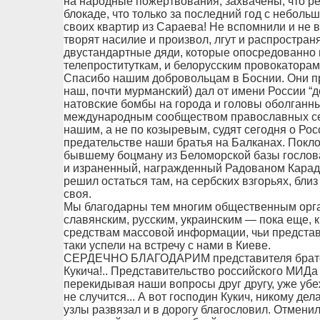
на народные пожертвования, захвачены, что р
блокаде, что только за последний год с неболь
своих квартир из Сараева! Не вспомнили и не в
творят насилие и произвол, лгут и распростран
двустандартные дяди, которые опосредованно 
телепроституткам, и белорусским провокаторам
Спасибо нашим добровольцам в Боснии. Они про
наш, почти мурманский) дал от имени России “д
натовские бомбы на города и головы оболган
международным сообществом православных се
нашим, а не по козыревым, судят сегодня о Рос
предательстве наши братья на Балканах. Пок
бывшему боцману из Беломорской базы гослов
и израненный, награжденный Радованом Карад
решил остаться там, на сербских взгорьях, близ
своя.
Мы благодарны тем многим общественным орг
славянским, русским, украинским — пока еще, 
средствам массовой информации, чьи представ
таки успели на встречу с нами в Киеве.
СЕРДЕЧНО БЛАГОДАРИМ представителя братск
Кукича!.. Представительство российского МИД
перекидывая наши вопросы друг другу, уже убе
не случится... А вот господин Кукич, никому де
узлы развязал и в дорогу благословил. Отменил