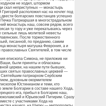
о ходуном не ходил, штормом
реди скал неприступных — монастырь
 Григорий расположил нас на ночлег под
д двести болгарских повстанцев успешно
рь Печка Патриаршая в многострадальном
ий монастырь наш, совсем рядом, всего
трясая ту гору и уже перекатываясь через
ну сильные лишь молитвой невесты
лавянских. После торжественного
ьей, писанной, по преданию, самим
ница монастыря матушка Феврония, а и
 православных Святителей, в том числе
 епископа Симона, не приложив ни
ы Ваши, были приняты и обласканы
вной церкви, на нашем пути бывших,
аших святых православных церквей —
 Святейшим патриархом Сербским
тием, духовным окормителем
пископом Юстинианом и теми, кто
о земле Болгарии в составе нашего Хода,
рецкого ига, прибыл в Болгарию наш,
локоламский и Юрьевский Питирим. Сразу
месте с участниками Хода на
ества нашего, на Шипку — митрополиты