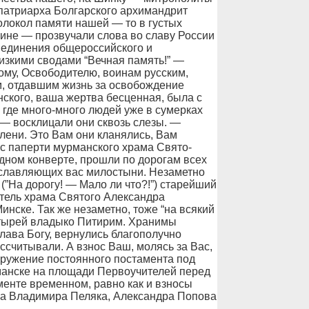
 патриарха Болгарского архимандрит
колокол памяти нашей — то в густых
шине — прозвучали слова во славу России
о единения общероссийского и
изкими сводами “Вечная память!” —
ому, Освободителю, воинам русским,
м, отдавшим жизнь за освобождение
нского, ваша жертва бесценная, была с
 где много-много людей уже в сумерках
 — восклицали они сквозь слезы. —
олени. Это Вам они кланялись, Вам
 с паперти мурманского храма Свято-
одном конверте, прошли по дорогам всех
ославляющих вас милостыни. Незаметно
(”На дорогу! — Мало ли что?!”) старейший
тель храма Святого Александра
инске. Так же незаметно, тоже “на всякий
стырей владыко Питирим. Хранимы
лава Богу, вернулись благополучно
ассчитывали. А взнос Ваш, молясь за Вас,
оружение постоянного постамента под
манске на площади Первоучителей перед
менте временном, равно как и взносы
на Владимира Пеляка, Александра Попова