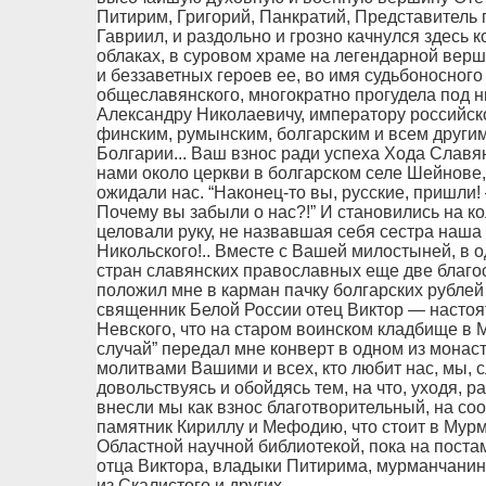
Питирим, Григорий, Панкратий, Представитель
Гавриил, и раздольно и грозно качнулся здесь 
облаках, в суровом храме на легендарной вер
и беззаветных героев ее, во имя судьбоносног
общеславянского, многократно прогудела под н
Александру Николаевичу, императору российск
финским, румынским, болгарским и всем други
Болгарии... Ваш взнос ради успеха Хода Славя
нами около церкви в болгарском селе Шейнове,
ожидали нас. “Наконец-то вы, русские, пришли!
Почему вы забыли о нас?!” И становились на к
целовали руку, не назвавшая себя сестра наша
Никольского!.. Вместе с Вашей милостыней, в 
стран славянских православных еще две благ
положил мне в карман пачку болгарских рублей 
священник Белой России отец Виктор — настоя
Невского, что на старом воинском кладбище в М
случай” передал мне конверт в одном из мона
молитвами Вашими и всех, кто любит нас, мы, с
довольствуясь и обойдясь тем, на что, уходя, р
внесли мы как взнос благотворительный, на со
памятник Кириллу и Мефодию, что стоит в Мур
Областной научной библиотекой, пока на поста
отца Виктора, владыки Питирима, мурманчани
из Скалистого и других.