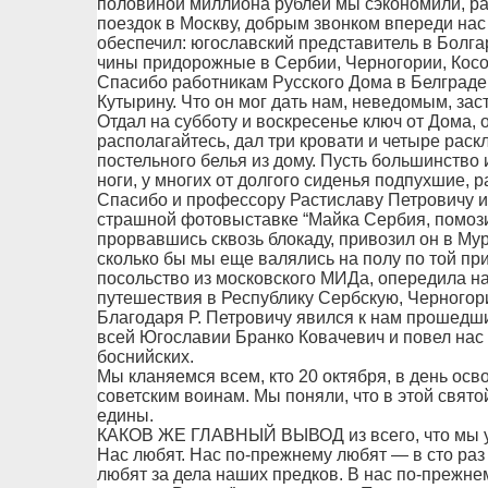
половиной миллиона рублей мы сэкономили, р
поездок в Москву, добрым звонком впереди на
обеспечил: югославский представитель в Болга
чины придорожные в Сербии, Черногории, Косо
Спасибо работникам Русского Дома в Белграде
Кутырину. Что он мог дать нам, неведомым, за
Отдал на субботу и воскресенье ключ от Дома,
располагайтесь, дал три кровати и четыре раск
постельного белья из дому. Пусть большинство и
ноги, у многих от долгого сиденья подпухшие, р
Спасибо и профессору Растиславу Петровичу и
страшной фотовыставке “Майка Сербия, помози!”
прорвавшись сквозь блокаду, привозил он в Мур
сколько бы мы еще валялись на полу по той пр
посольство из московского МИДа, опередила н
путешествия в Республику Сербскую, Черногор
Благодаря Р. Петровичу явился к нам прошедш
всей Югославии Бранко Ковачевич и повел нас
боснийских.
Мы кланяемся всем, кто 20 октября, в день ос
советским воинам. Мы поняли, что в этой свят
едины.
КАКОВ ЖЕ ГЛАВНЫЙ ВЫВОД из всего, что мы ув
Нас любят. Нас по-прежнему любят — в сто раз
любят за дела наших предков. В нас по-прежнем