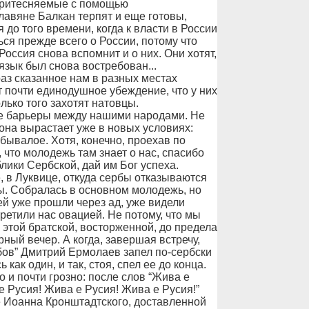
притесняемые с помощью
авяне Балкан терпят и еще готовы,
 до того времени, когда к власти в России
ься прежде всего о России, потому что
оссия снова вспомнит и о них. Они хотят,
язык был снова востребован...
раз сказанное нам в разных местах
ет почти единодушное убеждение, что у них
лько того захотят натовцы.
е барьеры между нашими народами. Не
она вырастает уже в новых условиях:
бывалое. Хотя, конечно, проехав по
что молодежь там знает о нас, спасибо
лики Сербской, дай им Бог успеха.
, в Луквице, откуда сербы отказываются
ы. Собралась в основном молодежь, но
й уже прошли через ад, уже видели
третили нас овацией. Не потому, что мы
а этой братской, восторженной, до предела
ный вечер. А когда, завершая встречу,
ов” Дмитрий Ермолаев запел по-сербски
как один, и так, стоя, спел ее до конца.
 и почти грозно: после слов “Жива е
 Русия! Жива е Русия! Жива е Русия!”
 Иоанна Кронштадтского, доставленной