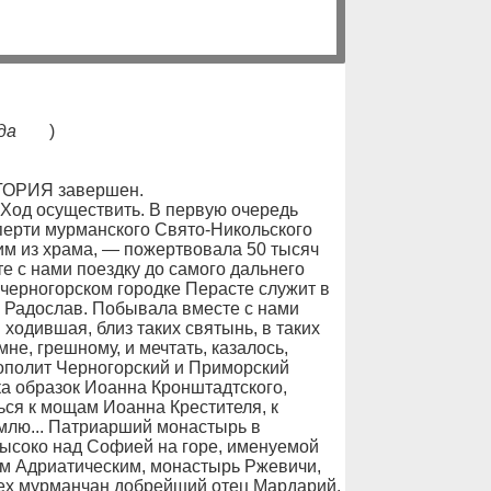
да
)
ОРИЯ завершен.
 Ход осуществить. В первую очередь
перти мурманского Свято-Никольского
им из храма, — пожертвовала 50 тысяч
е с нами поездку до самого дальнего
в черногорском городке Перасте служит в
 Радослав. Побывала вместе с нами
ходившая, близ таких святынь, в таких
мне, грешному, и мечтать, казалось,
рополит Черногорский и Приморский
а образок Иоанна Кронштадтского,
ься к мощам Иоанна Крестителя, к
емлю... Патриарший монастырь в
ысоко над Софией на горе, именуемой
ем Адриатическим, монастырь Ржевичи,
сех мурманчан добрейший отец Мардарий,