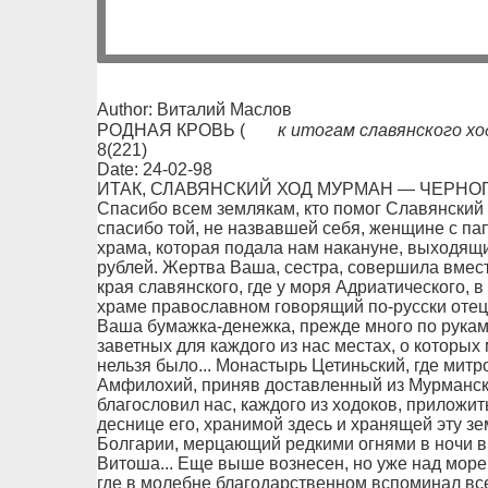
Author: Виталий Маслов
РОДНАЯ КРОВЬ (
к итогам славянского хо
8(221)
Date: 24-02-98
ИТАК, СЛАВЯНСКИЙ ХОД МУРМАН — ЧЕРНОГ
Спасибо всем землякам, кто помог Славянский
спасибо той, не назвавшей себя, женщине с па
храма, которая подала нам накануне, выходящ
рублей. Жертва Ваша, сестра, совершила вмест
края славянского, где у моря Адриатического, 
храме православном говорящий по-русски отец
Ваша бумажка-денежка, прежде много по рукам 
заветных для каждого из нас местах, о которых 
нельзя было... Монастырь Цетиньский, где мит
Амфилохий, приняв доставленный из Мурманск
благословил нас, каждого из ходоков, приложит
деснице его, хранимой здесь и хранящей эту з
Болгарии, мерцающий редкими огнями в ночи в
Витоша... Еще выше вознесен, но уже над мор
где в молебне благодарственном вспоминал в