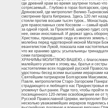
где древний храм во время заутрени только чт
сотрясаемый... Глубоко в горах болгарских, с
Дряновский, где митрополит Велико-Тырновский
смотрение брата Киприана. Здесь 120 лет наза
стояли против восьми тысяч турок... Монасты
для православных селе Косовом — самый крайн
за одной горой, за Проклятой, широко гудит, со
нее, океан инославный. И держат здесь оборо
Христовы, пришедшие сюда из многих земель с
молебна перед чудотворной иконой Матери Бож
евангелистом Лукой, показала нам настоятель
что же хранимо здесь: усыпальницы тринадцати
семи патриархов...
ХРАНИМЫ МОЛИТВОЮ ВАШЕЮ, с благословения
малейшего усилия к этому, мы, братья и сестр
настоятелями всех подворий русской Правосла
удостоены бесед всеми высшими иерархами н
Святейшим патриархом Болгарским Максимом,
Павле, митрополитом Старо-Загорским Панкра
страдающего и любящего нас Приднестровья е
упомянут был ранее. Ради того, чтобы пройти п
посвященного 120-летию освобождения ее от ту
Русской Православной Церкви, митрополит Во
несколько уважаемейших иерархов поднялись в
высочайшую духовную и военную вершину Отеч