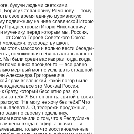
, будучи людьми светскими.
а, Борису Степановичу Романову — тому
вал в свое время единую мурманскую
ому подвижнику на ниве славянской Игорю
нту Приднестровья Игорю Николаевичу
и мученику, перед которым мы, Россия,
 — от Союза Героев Советского Союза
й молодежи, руководству школ,
нам столь массово и вольно вести беседы-
дента, положившая себя на алтарь нашего
 Мы были среди вас как раз тогда, когда
ли помощника президента — все равно
Только мертвый мог не услышать страшной
ечи Александра Григорьевича,
акой срам вселенский, какой позор было
еподнесла все это Москва! Россия,
к брату, который бессчетно раз, до
ои за тебя?! Вот он опять, святой в своих
атскую: “Не могу, не хочу без тебя!” Что
ешь плевать!.. О, телерожи продажные,
то вами по своему подельнику,
овом вспомнили о том, что в Республике
п лишены входа в эфир, а значит — и
телевышки, только что восстановленные