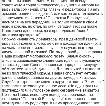
оголтелым националистам, ненависть ко всему
советскому и социалистическому ни у кого и никогда не
вызывала сомнений, став главным редактором "Газеты
администрации президента", или как он ее стал величать
— президентской газеты "Советская Белоруссия",
несмотря на все передряги, не только усидел в своем
новом кресле, но стал, по сути, сегодня вторым после
Пашкевича идеологом, да и проводником "новой
политики президента".
Особую ненависть у редактора "президентской газеты"
вызывают коллеги, которые с ним расходятся идейно, и
на чьем фоне его газета, в лучшем случае, выглядит
двусмысленной и лживой. Потому первой для расправы
Паша избирает молодежную газету "Знамя юности",
открыто защищающую славянские идеи, выступающую
за воссоздание Союза славянских народов и пишущую
об этом жестко и убедительно. Для того, чтобы вывести
ее из политической борьбы, Паша использует методы
ранее апробированные на других неугодных газетах.
Служба контроля президента вдруг находит в "Знаменке"
компромат, затевает уголовное дело. (Ни один факт не
подтвердился, и уголовное дело сегодня уже закрыто.)
Но тогда Паша, используя повод, разворачивает на
страницах "Советской Белоруссии" кампанию травли
неугодного ему редактора. К нему присоединяются так