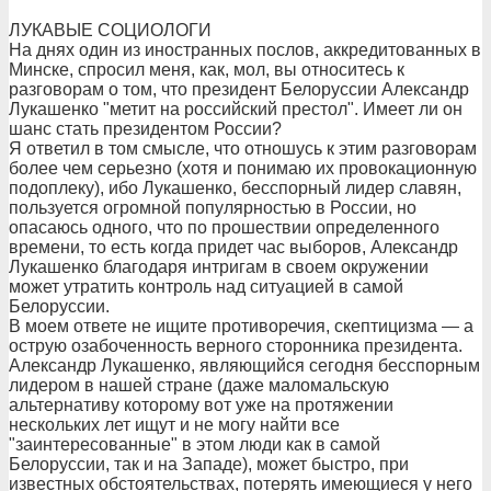
ЛУКАВЫЕ СОЦИОЛОГИ
На днях один из иностранных послов, аккредитованных в
Минске, спросил меня, как, мол, вы относитесь к
разговорам о том, что президент Белоруссии Александр
Лукашенко "метит на российский престол". Имеет ли он
шанс стать президентом России?
Я ответил в том смысле, что отношусь к этим разговорам
более чем серьезно (хотя и понимаю их провокационную
подоплеку), ибо Лукашенко, бесспорный лидер славян,
пользуется огромной популярностью в России, но
опасаюсь одного, что по прошествии определенного
времени, то есть когда придет час выборов, Александр
Лукашенко благодаря интригам в своем окружении
может утратить контроль над ситуацией в самой
Белоруссии.
В моем ответе не ищите противоречия, скептицизма — а
острую озабоченность верного сторонника президента.
Александр Лукашенко, являющийся сегодня бесспорным
лидером в нашей стране (даже маломальскую
альтернативу которому вот уже на протяжении
нескольких лет ищут и не могу найти все
"заинтересованные" в этом люди как в самой
Белоруссии, так и на Западе), может быстро, при
известных обстоятельствах, потерять имеющиеся у него