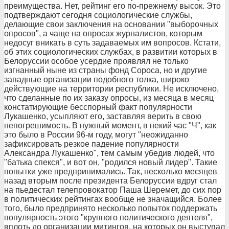
преимущества. Нет, рейтинг его по-прежнему высок. Это
подтверждают сегодня социологические службы,
делающие свои заключения на основании "выборочных
опросов", а чаще на опросах журналистов, которым
недосуг вникать в суть задаваемых им вопросов. Кстати,
об этих социологических службах, в развитии которых в
Белоруссии особое усердие проявлял не только
изгнанный ныне из страны фонд Сороса, но и другие
западные организации подобного толка, широко
действующие на территории республики. Не исключено,
что сделанные по их заказу опросы, из месяца в месяц
констатирующие бесспорный факт популярности
Лукашенко, усыпляют его, заставляя верить в свою
непогрешимость. В нужный момент, в некий час "Ч", как
это было в России 96-м году, могут "неожиданно
зафиксировать резкое падение популярности
Александра Лукашенко", тем самым убедив людей, что
"батька спекся", и вот он, "родился новый лидер". Такие
попытки уже предпринимались. Так, несколько месяцев
назад вторым после президента Белоруссии вдруг стал
на пьедестал телепровокатор Паша Шеремет, до сих пор
в политических рейтингах вообще не значащийся. Более
того, было предпринято несколько попыток поддержать
популярность этого "крупного политического деятеля",
вплоть до организации митингов, на которых он выступал