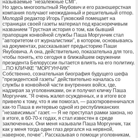
называемые "незалежные СМI".
Но здесь многоопытный Якубович и его разношерстная
компания получают неожиданный и решительный отпор.
Молодой редактор Игорь Гуковский помещает на
страницах своей газеты материал под красноречивым
названием "Грустная история о том, как бывший
прапорщик конвойной службы Паша Моргунчик стал
"авторитетом от журналистики", в котором, основываясь
на документах, рассказывает предысторию Паши
Якубовича. А она, действительно, показательна для того,
чтобы понять, кто сегодня в ближайшем окружении
президента Белоруссии пытается влиять на его политику.
...ПО КЛИЧКЕ "МОРГУНЧИК"
Собственно, сознательная биография будущего шефа
"президентской газеты" действительно началась со
службы в конвойной части внутренних войск, где,
надзирая за уголовниками, он и получил кличку Паша
Моргунчик. "Я очень жалел осужденных, и в итоге все
привело к тому, что я им помогал, — разоткровенничался
как-то Паша в интервью одной из республиканских
"независимых" газет. — Я не преступал рамки закона, но
в итоге, в 60-70-х годах, я стал известен в среде
заключенных. Они меня называли Паша Моргунчик, так
как у меня тогда один глаз дергался на нервной,
наверное, почве". Рассказывая о помощи уголовникам,