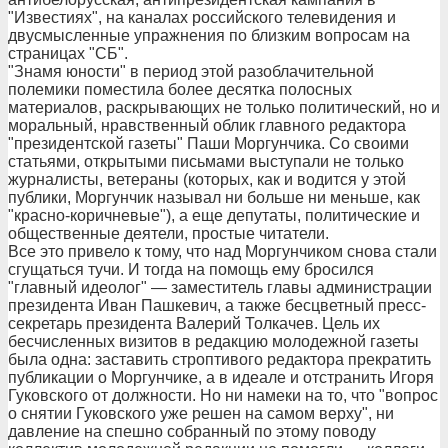
"Известиях", на каналах российского телевидения и
двусмысленные упражнения по близким вопросам на
страницах "СБ".
"Знамя юности" в период этой разоблачительной
полемики поместила более десятка полосных
материалов, раскрывающих не только политический, но и
моральный, нравственный облик главного редактора
"президентской газеты" Паши Моргунчика. Со своими
статьями, открытыми письмами выступали не только
журналисты, ветераны (которых, как и водится у этой
публики, Моргунчик называл ни больше ни меньше, как
"красно-коричневые"), а еще депутаты, политические и
общественные деятели, простые читатели.
Все это привело к тому, что над Моргунчиком снова стали
сгущаться тучи. И тогда на помощь ему бросился
"главный идеолог" — заместитель главы администрации
президента Иван Пашкевич, а также бесцветный пресс-
секретарь президента Валерий Толкачев. Цель их
бесчисленных визитов в редакцию молодежной газеты
была одна: заставить строптивого редактора прекратить
публикации о Моргунчике, а в идеале и отстранить Игоря
Гуковского от должности. Но ни намеки на то, что "вопрос
о снятии Гуковского уже решен на самом верху", ни
давление на спешно собранный по этому поводу