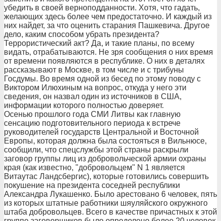
убедить в своей верноподданности. Хотя, что гадать,
желающих здесь более чем предостаточно. И каждый из
них найдет, за что оценить старания Пашкевича. Другое
дело, каким способом убрать президента?
Террористический акт? Да, и такие планы, по всему
видать, отрабатываются. Не зря сообщения о них время
от времени появляются в республике. О них в деталях
рассказывают в Москве, в том числе и с трибуны
Госдумы. Во время одной из бесед по этому поводу с
Виктором Илюхиным на вопрос, откуда у него эти
сведения, он назвал один из источников в США,
информации которого полностью доверяет.
Осенью прошлого года СМИ Литвы как главную
сенсацию подготовительного периода к встрече
руководителей государств Центральной и Восточной
Европы, которая должна была состояться в Вильнюсе,
сообщили, что спецслужбы этой страны раскрыли
заговор группы лиц из добровольческой армии охраны
края (как известно, "добровольцем" N 1 является
Витаутас Ландсбергис), которые готовились совершить
покушение на президента соседней республики
Александра Лукашенко. Было арестовано 6 человек, пять
из которых штатные работники шяуляйского окружного
штаба добровольцев. Всего в качестве причастных к этой
группе заговорщиков было определено более 20 человек