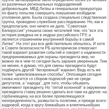
из различных региональных подразделений
добровольцев. МВД Литвы и генеральная прокуратура
по факту попытки совершить покушение возбудили
уголовное дело. Была создана специально следственная
группа, проведено служебное расследование. Но, как и
предполагали, оно ничего не дало. "Советская
Белоруссия" утешила своих читателей тем, что "вся эта
история рождена не в недрах российского ГРУ, а
является отражением внутренней борьбы в самой
Литве". На этот раз все действительно обошлось. И хотя
в Совете безопасности РБ категорически отвергают
такой вариант развития событий и говорят о надежности
предпринимаемых для охраны президента мер, но
можно ли в чем-то сегодня быть заранее уверенным. Тем
не менее, я думаю, что для смены президента будут
подбирать другой "бескровный" вариант. Ведь есть же
более "цивилизованные способы". Оппозиция сегодня
снова носится со сбором подписей уже не среди
депутатов, а "народа", для того, чтобы объявить
импичмент президенту. Но "пятой колонной" в окружении
президента ставку решено сделать все-таки на другое: на
горбачевщину, на все более проявляющуюся
неопределенность, размытость политики, и прежде всего
кадровой, когда в кругу ближайших и влиятельнейших