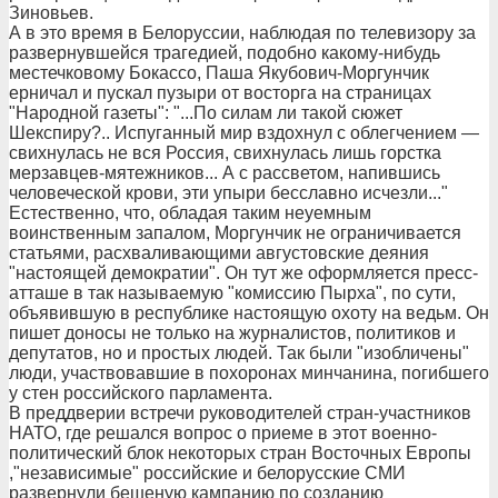
Зиновьев.
А в это время в Белоруссии, наблюдая по телевизору за
развернувшейся трагедией, подобно какому-нибудь
местечковому Бокассо, Паша Якубович-Моргунчик
ерничал и пускал пузыри от восторга на страницах
"Народной газеты": "...По силам ли такой сюжет
Шекспиру?.. Испуганный мир вздохнул с облегчением —
свихнулась не вся Россия, свихнулась лишь горстка
мерзавцев-мятежников... А с рассветом, напившись
человеческой крови, эти упыри бесславно исчезли..."
Естественно, что, обладая таким неуемным
воинственным запалом, Моргунчик не ограничивается
статьями, расхваливающими августовские деяния
"настоящей демократии". Он тут же оформляется пресс-
атташе в так называемую "комиссию Пырха", по сути,
объявившую в республике настоящую охоту на ведьм. Он
пишет доносы не только на журналистов, политиков и
депутатов, но и простых людей. Так были "изобличены"
люди, участвовавшие в похоронах минчанина, погибшего
у стен российского парламента.
В преддверии встречи руководителей стран-участников
НАТО, где решался вопрос о приеме в этот военно-
политический блок некоторых стран Восточных Европы
,"независимые" российские и белорусские СМИ
развернули бешеную кампанию по созданию