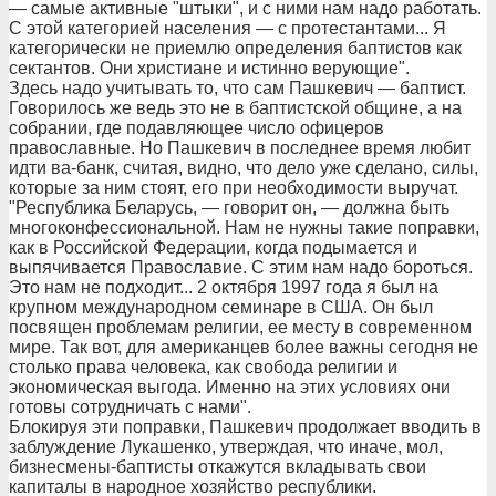
— самые активные "штыки", и с ними нам надо работать.
С этой категорией населения — с протестантами... Я
категорически не приемлю определения баптистов как
сектантов. Они христиане и истинно верующие".
Здесь надо учитывать то, что сам Пашкевич — баптист.
Говорилось же ведь это не в баптистской общине, а на
собрании, где подавляющее число офицеров
православные. Но Пашкевич в последнее время любит
идти ва-банк, считая, видно, что дело уже сделано, силы,
которые за ним стоят, его при необходимости выручат.
"Республика Беларусь, — говорит он, — должна быть
многоконфессиональной. Нам не нужны такие поправки,
как в Российской Федерации, когда подымается и
выпячивается Православие. С этим нам надо бороться.
Это нам не подходит... 2 октября 1997 года я был на
крупном международном семинаре в США. Он был
посвящен проблемам религии, ее месту в современном
мире. Так вот, для американцев более важны сегодня не
столько права человека, как свобода религии и
экономическая выгода. Именно на этих условиях они
готовы сотрудничать с нами".
Блокируя эти поправки, Пашкевич продолжает вводить в
заблуждение Лукашенко, утверждая, что иначе, мол,
бизнесмены-баптисты откажутся вкладывать свои
капиталы в народное хозяйство республики.