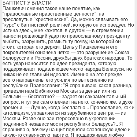
БАПТИСТ У ВЛАСТИ
Пашкевич сменил такое наше понятие, как
"православные нравственные ценности", на
пресловутые "христианские". Да, можно связывать его
"курс" с баптистской религией, которую он исповедует. Но
истина здесь, мне кажется, в другом — в стремлении
нанести решающий удар по православному президенту,
выбить, разрушить, размыть ту почву, на которой он
стоит, которая его держит. Цель у Пашкевича и его
покровителей означена четко — это разрушение Союза
Белоруссии и России, дружбы двух братских народов. То
есть удар наносится по идее президента, которую
поддерживает подавляющее число народа Беларуси, но
никак не ее главный идеолог. Именно на это прежде
всего направлены его усилия по вытеснению из
республики Православия: "Я спрашиваю, какая разница,
привезли нам Библию из Москвы за деньги или из
Бельгии — бесплатно? — задает он сакраментальный
вопрос, и тут же сам отвечает на него, конечно же, в духе
времени. — Лучше, когда бесплатно... Православие, как и
католицизм, управляется из зарубежного центра — из
Москвы. Разве оно заинтересовано в укреплении
подлинной независимости республики Беларусь?.. Я
спрашиваю, почему на щит подняли славянскую идею и
какую-то славянскую партию. Я поддерживаю любую