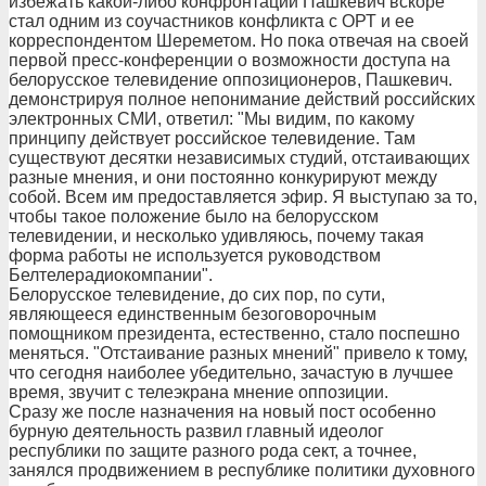
избежать какой-либо конфронтации Пашкевич вскоре
стал одним из соучастников конфликта с ОРТ и ее
корреспондентом Шереметом. Но пока отвечая на своей
первой пресс-конференции о возможности доступа на
белорусское телевидение оппозиционеров, Пашкевич.
демонстрируя полное непонимание действий российских
электронных СМИ, ответил: "Мы видим, по какому
принципу действует российское телевидение. Там
существуют десятки независимых студий, отстаивающих
разные мнения, и они постоянно конкурируют между
собой. Всем им предоставляется эфир. Я выступаю за то,
чтобы такое положение было на белорусском
телевидении, и несколько удивляюсь, почему такая
форма работы не используется руководством
Белтелерадиокомпании".
Белорусское телевидение, до сих пор, по сути,
являющееся единственным безоговорочным
помощником президента, естественно, стало поспешно
меняться. "Отстаивание разных мнений" привело к тому,
что сегодня наиболее убедительно, зачастую в лучшее
время, звучит с телеэкрана мнение оппозиции.
Сразу же после назначения на новый пост особенно
бурную деятельность развил главный идеолог
республики по защите разного рода сект, а точнее,
занялся продвижением в республике политики духовного