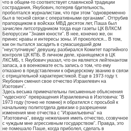
что в общем-то соответствует славянской традиции
сострадания, Якубович, потеряв бдительность,
проболтался журналистам, что при этом "одновременно
был в тесной связи с оперативными органами". Оттрубив
прапорщиком в войсках МВД десяток лет, Паша был
зачислен литсотрудником тогда еще газеты ЦК ВЛКСМ
Белоруссии "Знамя юности". В нее, конечно же, он
принес нравы и интересы зоны. И прокололся... В том,
как он пытался засадить в сумасшедший дом
"неуступчивую" девушку, разбирался Комитет партийного
контроля ЦК КПБ. В личном деле, хранящемся в ЦК
ЛКСМБ, т. Якубович указал, что он является лейтенантом
запаса, а в военкомате есть запись о том, что ему
отказано в представлении к офицерскому званию в связи
с отрицательной характеристикой. Еще в 1973 году т.
Якубович сменил свое отчество Израилевич на
Изотович".
Здесь весьма примечательны письменные объяснения
"чудесного" превращения Израилевича в Изотовича: "В
1973 году (точно не помню) я обратился с просьбой к
начальнику политотдела дивизии о разрешении
изменения мне отчества с "Израильевича" на
"Изотовича", ввиду нежелания иметь отчество, созвучное
с чуждым мне агрессивным государством". Правда, это
не помешало Паше, когда приболел, сделать в