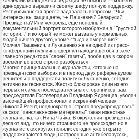
коллектив молодежной редакции не помогли — коллеги
единодушно выразили своему шефу полную поддержку.
Республиканская пресса задавалась вопросом: "Чьи
интересы вы защищаете, г-н Пашкевич? Беларуси?
Президента? Или человека, еще неполный
документальный портрет которого изображен в "Грустной
истории..." и который не может вызвать у нормальных
людей ничего другого, кроме стыда и омерзения?"
Молчал Пашкевич, и Лукашенко же на одной из пресс-
конференций публично одернул находившегося в зале
главного редактора "своей" газеты", пообещав в скором
времени во всем строго разобраться.
Многие принципиальные журналисты, которые на
президентских выборах и в период двух референдумов
решительно поддержали политику Лукашенко, сегодня
активно вытесняются. Жестко блокирован один из его
первых и самых последовательных сторонников, зам.
председателя Гостелерадио Владимир Ядренцев, уволен
высочайший профессионал и искренний человек
Николай Реент, неоднократно "строго предупреждалась"
за свои "панславянские материалы" такая известная
журналистка, как Нина Чайка. В окружении президента
делают вид, что ничего страшного не происходит, но в
журналистских кругах поняли: сегодня уже открыто
поддерживаются люди, настроенные антибелорусски,