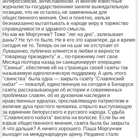
антироссийски, антиславянски. И многие известные
журналисты-государственники заняли выжидательную
позицию, что не осталось не замеченным для
общественного мнения. Оно и понятно, нельзя
безнаказанно вытаптывать в народе веру в торжество
справедливости и здравого смысла.
Но как же Моргунчик? Тоже "лег на дно", зализывает
раны? Не тут-то было. Не в его это характере, да и время
сегодня не то. Теперь он ни на шаг не отступает от
Лукашенко, публично клянется в любви и верности
"товарищу президенту" и... по-прежнему гнет свое.
Месяца полтора назад он санкционирует операцию
"Свинья", обеспечив ей на страницах своей газеты так
называемую идеологическую поддержку. А цель этого
"свинства" была одна — закрыть газету "Славянский
набат" — пожалуй, единственную на сегодня в Беларуси
газету, рассказывающую об истории и современных
проблемах славян, об их духовном наследии и
нравственных идеалах, прославляющую патриотизм и
величие духа простого человека, открыто выступающую
за единение белорусского и русского народа. Судьба
"Славянского набата" висела на волоске. Если бы не
взрыв общественного мнения, газета была бы закрыта.
А что дальше? А ничего хорошего. Паша Моргунчик
выходит на международную арену. Недавно стало