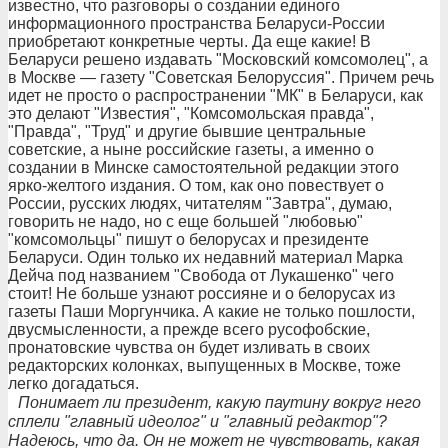
известно, что разговоры о создании единого
информационного пространства Беларуси-России
приобретают конкретные черты. Да еще какие! В
Беларуси решено издавать "Московский комсомолец", а
в Москве — газету "Советская Белоруссия". Причем речь
идет не просто о распространении "МК" в Беларуси, как
это делают "Известия", "Комсомольская правда",
"Правда", "Труд" и другие бывшие центральные
советские, а ныне российские газеты, а именно о
создании в Минске самостоятельной редакции этого
ярко-желтого издания. О том, как оно повествует о
России, русских людях, читателям "Завтра", думаю,
говорить не надо, но с еще большей "любовью"
"комсомольцы" пишут о белорусах и президенте
Беларуси. Один только их недавний материал Марка
Дейча под названием "Свобода от Лукашенко" чего
стоит! Не больше узнают россияне и о белорусах из
газеты Паши Моргунчика. А какие не только пошлости,
двусмысленности, а прежде всего русофобские,
пронатовские чувства он будет изливать в своих
редакторских колонках, выпущенных в Москве, тоже
легко догадаться.
Понимает ли президент, какую паутину вокруг него
сплели "главный идеолог" и "главный редактор"?
Надеюсь, что да. Он не может не чувствовать, какая