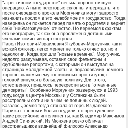
"агрессивном государстве" весьма дорогостоящую
операцию. А ныне некоторые склонны утверждать, что
после очередного прокола Моргунчика могут запросто
назначить послом в это нелюбимое им государство. Тогда
наверняка он покается перед памятью родителя и вернет
себе "неблагозвучное" отчество. Но вернемся к фактам
его биографии, так как она прослежена дотошными
членами комиссии партконтроля.
Павел Изотович-Израилевич Якубович-Моргунчик, как и
всякий флюгер, легко меняет не только отчество, но и
идеологии. Когда пришли "новые времена", Моргунчик,
недолго раздумывая, оставил свои фельетоны и
футбольные репортажи, с которыми он выступал на
страницах молодежной газеты, и, поразоблачив немного
хорошо знакомых ему гостиничных проституток, с
головой ринулся в большую политику. Для этого,
естественно, пришлось перекреститься в "отчаянные
демократы". Особенно Моргунчик развернулся в 1993
году, когда в центре Москвы и у Останкина были
расстреляны сотни ни в чем не повинных людей.
Казалось, земля тогда стонала от горя. Из далекого
Парижа с гневом и болью осудили это преступление
такие российские интеллигенты, как Владимир Максимов,
Андрей Синявский. Из Мюнхена резко обличал
расстрельщиков виднейший философ Александр