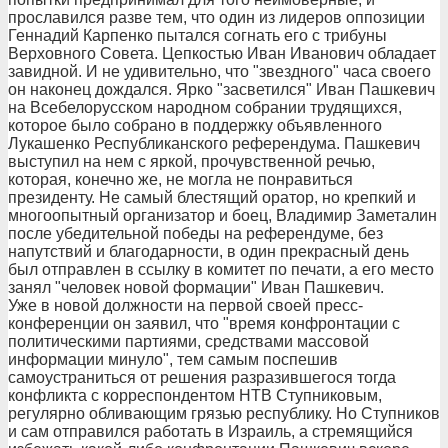
прославился разве тем, что один из лидеров оппозиции
Геннадий Карпенко пытался согнать его с трибуны
Верховного Совета. Цепкостью Иван Иванович обладает
завидной. И не удивительно, что "звездного" часа своего
он наконец дождался. Ярко "засветился" Иван Пашкевич
на Всебелорусском народном собрании трудящихся,
которое было собрано в поддержку объявленного
Лукашенко Республиканского референдума. Пашкевич
выступил на нем с яркой, прочувственной речью,
которая, конечно же, не могла не понравиться
президенту. Не самый блестящий оратор, но крепкий и
многоопытный организатор и боец, Владимир Заметалин
после убедительной победы на референдуме, без
напутствий и благодарности, в один прекрасный день
был отправлен в ссылку в комитет по печати, а его место
занял "человек новой формации" Иван Пашкевич.
Уже в новой должности на первой своей пресс-
конференции он заявил, что "время конфронтации с
политическими партиями, средствами массовой
информации минуло", тем самым поспешив
самоустраниться от решения разразившегося тогда
конфликта с корреспондентом НТВ Ступниковым,
регулярно обливающим грязью республику. Но Ступников
и сам отправился работать в Израиль, а стремящийся