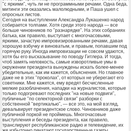
"с яркими", чуть ли не программными речами. Одна беда,
митинги эти оказались малолюдными, и Паша ушел с
опросных листов.
Сегодня на выступлении Александра Лукашенко народ
собирается толпами. Хотя среди этого народа — все
больше чиновников по "разнарядке". На этих собраниях
батька, как правило, выступает с многочасовыми,
яркими, зачастую импровизированными речами, давая
хорошую взбучку и виноватым, и правым, попавшим под
горячую руку. Иногда импровизации не совсем удаются,
хотя бы его высказывание по поводу Гитлера. И тогда,
чтоб замять неловкость, самые изворотливые умы в
окружении президента вынуждены искать более-менее
убедительные, как им кажется, объяснения. Но главное
даже не в этих "проколах", от которых не уберегают его
советники. Мне кажется, ему вредят бесчисленные
мелкие разоблачения, нападки на журналистов, которые
только подогревают последних "на новые подвиги",
публичные "по селекторной связи" разборки с
собственной "вертикалью", — все это, на мой взгляд,
девальвирует президентское слово. Чиновников даже
публичной поркой не проймешь. Многочасовые
выступления и беседы президента, как правило,
транслируют республиканское радио и телевидение, их
же избыточно печатают государственные газеты,