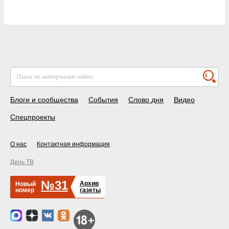
Блоги и сообщества
События
Слово дня
Видео
Спецпроекты
О нас
Контактная информация
День ТВ
№31
Архив
Новый
номер
газеты