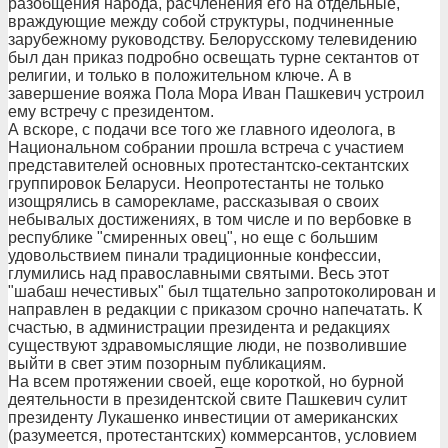
разобщения народа, расчленения его на отдельные,
враждующие между собой структуры, подчиненные
зарубежному руководству. Белорусскому телевидению
был дан приказ подробно освещать турне сектантов от
религии, и только в положительном ключе. А в
завершение вояжа Пола Мора Иван Пашкевич устроил
ему встречу с президентом.
А вскоре, с подачи все того же главного идеолога, в
Национальном собрании прошла встреча с участием
представителей основных протестантско-сектантских
группировок Беларуси. Неопротестанты не только
изощрялись в саморекламе, рассказывая о своих
небывалых достижениях, в том числе и по вербовке в
республике "смиренных овец", но еще с большим
удовольствием пинали традиционные конфессии,
глумились над православными святыми. Весь этот
"шабаш нечестивых" был тщательно запротоколирован и
направлен в редакции с приказом срочно напечатать. К
счастью, в администрации президента и редакциях
существуют здравомыслящие люди, не позволившие
выйти в свет этим позорным публикациям.
На всем протяжении своей, еще короткой, но бурной
деятельности в президентской свите Пашкевич сулит
президенту Лукашенко инвестиции от американских
(разумеется, протестантских) коммерсантов, условием