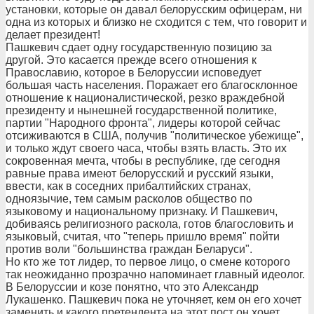
установки, которые он давал белорусским офицерам, ни
одна из которых и близко не сходится с тем, что говорит и
делает президент!
Пашкевич сдает одну государственную позицию за
другой. Это касается прежде всего отношения к
Православию, которое в Белоруссии исповедует
большая часть населения. Поражает его благосклонное
отношение к националистической, резко враждебной
президенту и нынешней государственной политике,
партии "Народного фронта", лидеры которой сейчас
отсиживаются в США, получив "политическое убежище",
и только ждут своего часа, чтобы взять власть. Это их
сокровенная мечта, чтобы в республике, где сегодня
равные права имеют белорусский и русский языки,
ввести, как в соседних прибалтийских странах,
одноязычие, тем самым расколов общество по
языковому и национальному признаку. И Пашкевич,
добиваясь религиозного раскола, готов благословить и
языковый, считая, что "теперь пришло время" пойти
против воли "большинства граждан Беларуси".
Но кто же тот лидер, то первое лицо, о смене которого
так неожиданно прозрачно напоминает главный идеолог.
В Белоруссии и козе понятно, что это Александр
Лукашенко. Пашкевич пока не уточняет, кем он его хочет
заменить и какого претендента на этот пост он хочет