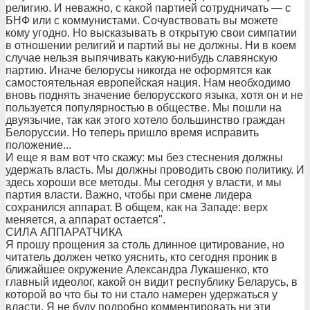
религию. И неважно, с какой партией сотрудничать — с
БНФ или с коммунистами. Сочувствовать вы можете
кому угодно. Но высказывать в открытую свои симпатии
в отношении религий и партий вы не должны. Ни в коем
случае нельзя выпячивать какую-нибудь славянскую
партию. Иначе белорусы никогда не оформятся как
самостоятельная европейская нация. Нам необходимо
вновь поднять значение белорусского языка, хотя он и не
пользуется популярностью в обществе. Мы пошли на
двуязычие, так как этого хотело большинство граждан
Белоруссии. Но теперь пришло время исправить
положение...
И еще я вам вот что скажу: мы без стеснения должны
удержать власть. Мы должны проводить свою политику. И
здесь хороши все методы. Мы сегодня у власти, и мы
партия власти. Важно, чтобы при смене лидера
сохранился аппарат. В общем, как на Западе: верх
меняется, а аппарат остается".
СИЛА АППАРАТЧИКА
Я прошу прощения за столь длинное цитирование, но
читатель должен четко уяснить, кто сегодня проник в
ближайшее окружение Александра Лукашенко, кто
главный идеолог, какой он видит республику Беларусь, в
которой во что бы то ни стало намерен удержаться у
власти. Я не буду подробно комментировать ни эти