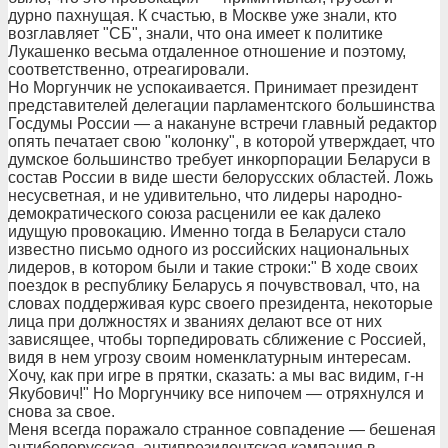
дурно пахнущая. К счастью, в Москве уже знали, кто
возглавляет "СБ", знали, что она имеет к политике
Лукашенко весьма отдаленное отношение и поэтому,
соответственно, отреагировали.
Но Моргунчик не успокаивается. Принимает президент
представителей делегации парламентского большинства
Госдумы России — а накануне встречи главный редактор
опять печатает свою "колонку", в которой утверждает, что
думское большинство требует инкорпорации Беларуси в
состав России в виде шести белорусских областей. Ложь
несусветная, и не удивительно, что лидеры народно-
демократического союза расценили ее как далеко
идущую провокацию. Именно тогда в Беларуси стало
известно письмо одного из российских национальных
лидеров, в котором были и такие строки:" В ходе своих
поездок в республику Беларусь я почувствовал, что, на
словах поддерживая курс своего президента, некоторые
лица при должностях и званиях делают все от них
зависящее, чтобы торпедировать сближение с Россией,
видя в нем угрозу своим номенклатурным интересам.
Хочу, как при игре в прятки, сказать: а мы вас видим, г-н
Якубович!" Но Моргунчику все нипочем — отряхнулся и
снова за свое.
Меня всегда поражало странное совпадение — бешеная
антибелорусская, антипрезидентская кампания в