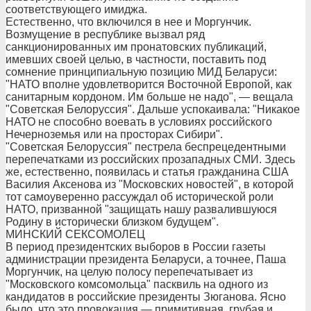
соответствующего имиджа.
Естественно, что включился в нее и Моргунчик.
Возмущение в республике вызвал ряд
санкционированных им пронатовских публикаций,
имевших своей целью, в частности, поставить под
сомнение принципиальную позицию МИД Беларуси:
"НАТО вполне удовлетворится Восточной Европой, как
санитарным кордоном. Им больше не надо", — вещала
"Советская Белоруссия". Дальше успокаивала: "Никакое
НАТО не способно воевать в условиях российского
Нечерноземья или на просторах Сибири".
"Советская Белоруссия" пестрела беспрецедентными
перепечатками из российских прозападных СМИ. Здесь
же, естественно, появилась и статья гражданина США
Василия Аксенова из "Московских новостей", в которой
тот самоуверенно рассуждал об исторической роли
НАТО, призванной "защищать нашу развалившуюся
Родину в исторически близком будущем".
МИНСКИЙ СЕКСОМОЛЕЦ
В период президентских выборов в России газеты
администрации президента Беларуси, а точнее, Паша
Моргунчик, на целую полосу перепечатывает из
"Московского комсомольца" пасквиль на одного из
кандидатов в российские президенты Зюганова. Ясно
было, что это провокация — примитивная, грубая и