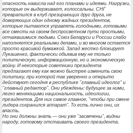
опасность нависла над его планами и идеями. Нагрузки,
которые он выдерживает, колоссальны. СНГ
превратился в клуб презирающих друг друга, не
доверяющих один одному жадных президентов,
которые пытаются управлять голодными, готовыми
все смести на своем беспросветном пути простыми,
отчаявшимися людьми. Союз Беларуси и России слабо
наполняется реальными делами, и во многом остается
просто красивой бумажкой. Запад жестко блокирует
Лукашенко, фактически объявив ему не только
политическую, информационную, но и экономическую
войну. И некоторые советники президента
предлагают ему как можно быстрее изменить свою
политику, при которой так уверенно и открыто
действуют сегодня в республике "главный идеолог" и
"главный редактор". Они убеждены: будущее за ними,
легко меняющими национальность, идеологии,
президентов. Для них самое главное, "чтобы при смене
лидера сохранился аппарат". То есть лично они, их
власть.
Но они должны знать — они уже "засвечены", видны
народу, готовому отстаивать своего президента.