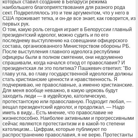
которых ставил создание в Беларуси режима
наибольшего благоприятствования для разного рода
сект. Подкреплялось это и тем аргументом, что у него в
США проживает тетка, и он-де все знает, как говорится, из
первых рук.
О том, какую роль сегодня играет в Белоруссии главный
президентский идеолог, можно судить и по его
последнему выступлению на совещании офицерского
состава, организованного Министерством обороны РБ.
После выступления главного идеолога республики
офицеры были в полном смятении, они недоуменно
спрашивали, когда начался отход от православия? И
президентская ли это политика? Пашкевич ответил: "Во
главу угла, во главу государственной идеологии должны
стать христианские ценности и нравственность. Я
подчеркиваю, не православные, а именно христианские.
Для меня вообще неважно, в какую церковь будут
заходить люди — в иудейскую, католическую,
протестантскую или православную. Подходит любая, —
вещал президентский идеолог, и продолжал. — Надо
иметь в виду... Есть мнение, что православие не
жизнеспособно. Наиболее активными и прогрессивными
сейчас являются протестантизм и в какой-то степени
католицизм... Цифрам, которые публикуют по
распространению православия, я не верю. Протестанты