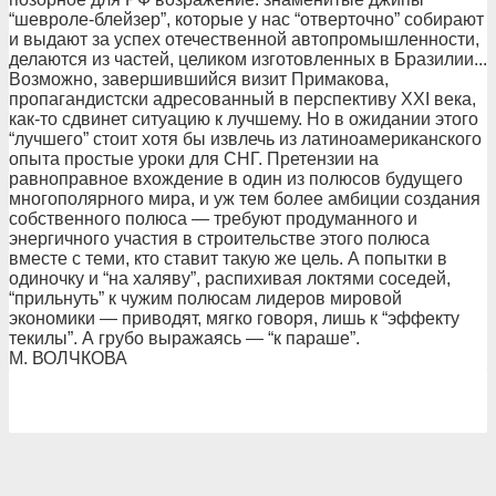
“шевроле-блейзер”, которые у нас “отверточно” собирают
и выдают за успех отечественной автопромышленности,
делаются из частей, целиком изготовленных в Бразилии...
Возможно, завершившийся визит Примакова,
пропагандистски адресованный в перспективу XXI века,
как-то сдвинет ситуацию к лучшему. Но в ожидании этого
“лучшего” стоит хотя бы извлечь из латиноамериканского
опыта простые уроки для СНГ. Претензии на
равноправное вхождение в один из полюсов будущего
многополярного мира, и уж тем более амбиции создания
собственного полюса — требуют продуманного и
энергичного участия в строительстве этого полюса
вместе с теми, кто ставит такую же цель. А попытки в
одиночку и “на халяву”, распихивая локтями соседей,
“прильнуть” к чужим полюсам лидеров мировой
экономики — приводят, мягко говоря, лишь к “эффекту
текилы”. А грубо выражаясь — “к параше”.
М. ВОЛЧКОВА