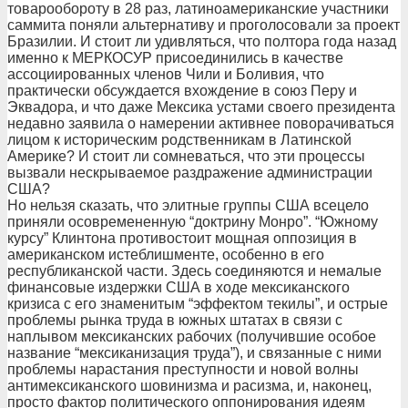
товарообороту в 28 раз, латиноамериканские участники
саммита поняли альтернативу и проголосовали за проект
Бразилии. И стоит ли удивляться, что полтора года назад
именно к МЕРКОСУР присоединились в качестве
ассоциированных членов Чили и Боливия, что
практически обсуждается вхождение в союз Перу и
Эквадора, и что даже Мексика устами своего президента
недавно заявила о намерении активнее поворачиваться
лицом к историческим родственникам в Латинской
Америке? И стоит ли сомневаться, что эти процессы
вызвали нескрываемое раздражение администрации
США?
Но нельзя сказать, что элитные группы США всецело
приняли осовремененную “доктрину Монро”. “Южному
курсу” Клинтона противостоит мощная оппозиция в
американском истеблишменте, особенно в его
республиканской части. Здесь соединяются и немалые
финансовые издержки США в ходе мексиканского
кризиса с его знаменитым “эффектом текилы”, и острые
проблемы рынка труда в южных штатах в связи с
наплывом мексиканских рабочих (получившие особое
название “мексиканизация труда”), и связанные с ними
проблемы нарастания преступности и новой волны
антимексиканского шовинизма и расизма, и, наконец,
просто фактор политического оппонирования идеям