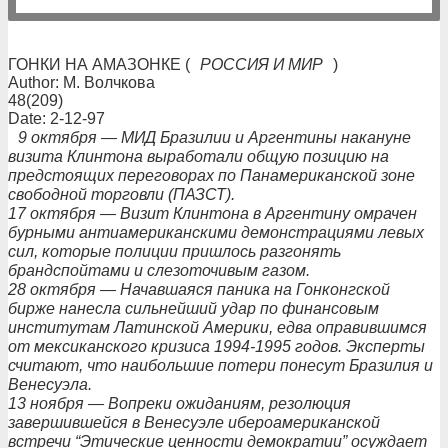
ГОНКИ НА АМАЗОНКЕ (
РОССИЯ И МИР
)
Author: М. Волчкова
48(209)
Date: 2-12-97
9 октября — МИД Бразилии и Аргентины накануне
визита Клинтона выработали общую позицию на
предстоящих переговорах по Панамериканской зоне
свободной торговли (ПАЗСТ).
17 октября — Визит Клинтона в Аргентину омрачен
бурными антиамериканскими демонстрациями левых
сил, которые полиции пришлось разгонять
брандспойтами и слезоточивым газом.
28 октября — Начавшаяся паника на Гонконгской
бирже нанесла сильнейший удар по финансовым
институтам Латинской Америки, едва оправившимся
от мексиканского кризиса 1994-1995 годов. Эксперты
считают, что наибольшие потери понесут Бразилия и
Венесуэла.
13 ноября — Вопреки ожиданиям, резолюция
завершившейся в Венесуэле ибероамериканской
встречи “Этические ценности демократии” осуждает