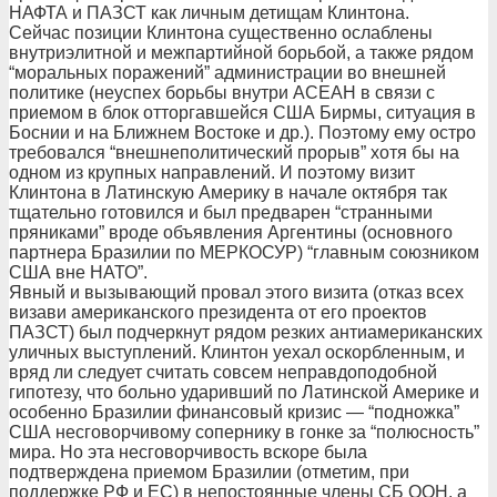
НАФТА и ПАЗСТ как личным детищам Клинтона.
Сейчас позиции Клинтона существенно ослаблены
внутриэлитной и межпартийной борьбой, а также рядом
“моральных поражений” администрации во внешней
политике (неуспех борьбы внутри АСЕАН в связи с
приемом в блок отторгавшейся США Бирмы, ситуация в
Боснии и на Ближнем Востоке и др.). Поэтому ему остро
требовался “внешнеполитический прорыв” хотя бы на
одном из крупных направлений. И поэтому визит
Клинтона в Латинскую Америку в начале октября так
тщательно готовился и был предварен “странными
пряниками” вроде объявления Аргентины (основного
партнера Бразилии по МЕРКОСУР) “главным союзником
США вне НАТО”.
Явный и вызывающий провал этого визита (отказ всех
визави американского президента от его проектов
ПАЗСТ) был подчеркнут рядом резких антиамериканских
уличных выступлений. Клинтон уехал оскорбленным, и
вряд ли следует считать совсем неправдоподобной
гипотезу, что больно ударивший по Латинской Америке и
особенно Бразилии финансовый кризис — “подножка”
США несговорчивому сопернику в гонке за “полюсность”
мира. Но эта несговорчивость вскоре была
подтверждена приемом Бразилии (отметим, при
поддержке РФ и ЕС) в непостоянные члены СБ ООН, а