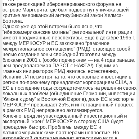
также резолюцией ибероамериканского форума на
острове Маргерита, где был подвергнут уничижающей
критике американский антикубинский закон Хелмса-
Бэртона.
Однако уже до этой встречи было ясно, что
“ибероамериканские мотивы” региональной интеграции
имеют продуманные перспективы. Еще в декабре 1995 г.
между МЕРКОСУР и ЕС заключено “рамочное
межрегиональное соглашение” (РМД), ставящее своей
целью создание зоны свободной торговли между
блоками к 2001 г. (особо подчеркнем — на 4 года раньше,
чем предполагаемая ПАЗСТ с НАФТА!). Одним из
главных инициаторов РМД явилась, естественно,
Испания. И несмотря на то, что основные инвестиции в
регион по-прежнему принадлежат корпорациям США, а
ЕС в последние годы сосредоточилось на решении своих
локальных проблем (объединение Германии, инвестиции
“ближе к дому” в Восточной Европе), доля ЕС в экспорте
МЕРКОСУР превышает 25%, и интеграционный процесс
в рамках РМД непрерывно активизируется.
Конечно, вряд ли унаследованный инвестиционный и
экспортный “крен” МЕРКОСУР в сторону США будет
преодолен быстро. Проблемы между ЕС и
латиноамериканскими партнерами непростые. Но
европейский капитал начинает агрессивно идти в