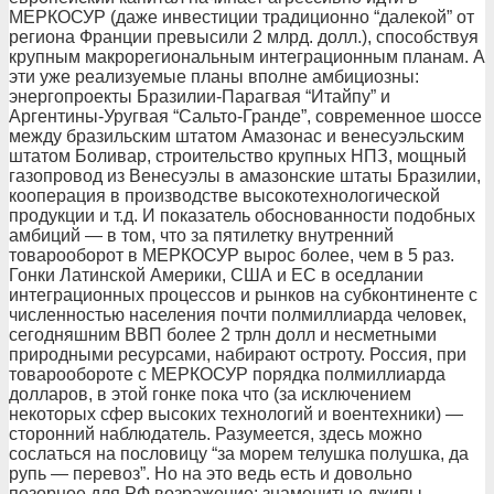
МЕРКОСУР (даже инвестиции традиционно “далекой” от
региона Франции превысили 2 млрд. долл.), способствуя
крупным макрорегиональным интеграционным планам. А
эти уже реализуемые планы вполне амбициозны:
энергопроекты Бразилии-Парагвая “Итайпу” и
Аргентины-Уругвая “Сальто-Гранде”, современное шоссе
между бразильским штатом Амазонас и венесуэльским
штатом Боливар, строительство крупных НПЗ, мощный
газопровод из Венесуэлы в амазонские штаты Бразилии,
кооперация в производстве высокотехнологической
продукции и т.д. И показатель обоснованности подобных
амбиций — в том, что за пятилетку внутренний
товарооборот в МЕРКОСУР вырос более, чем в 5 раз.
Гонки Латинской Америки, США и ЕС в оседлании
интеграционных процессов и рынков на субконтиненте с
численностью населения почти полмиллиарда человек,
сегодняшним ВВП более 2 трлн долл и несметными
природными ресурсами, набирают остроту. Россия, при
товарообороте с МЕРКОСУР порядка полмиллиарда
долларов, в этой гонке пока что (за исключением
некоторых сфер высоких технологий и воентехники) —
сторонний наблюдатель. Разумеется, здесь можно
сослаться на пословицу “за морем телушка полушка, да
рупь — перевоз”. Но на это ведь есть и довольно
позорное для РФ возражение: знаменитые джипы