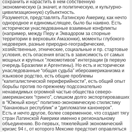
сохранить и нарастить в нем собственную
экономическую (а значит, и политическую, и культурно-
цивилизационную) субъектность.
Разумеется, представлять Латинскую Америку, как нечто
однородное и единомыслящее, было бы наивно. Есть
исторически унаследованные взаимные конфликты
(например, между Перу и Эквадором за спорные
территории в верховьях Амазонки), моменты глубокого
недоверия, разные природно-географические,
хозяйственные, этнические, социальные и пр. стартовые
условия, есть опасения впасть в зависимость от самых
мощных и крупных “локомотивов” интеграции (в первую
очередь Бразилии и Аргентины). Но есть и исторически
унаследованные “общая судьба” ибероамериканизма и
языковое родство, есть общие проблемы
“капиталистической периферийности”, есть общий опыт
борьбы против по-прежнему подсознательно
ненавидимых огромной частью общества северо-
американских “гринго”, слишком долго экспортировавших
в “Южный конус” политико-экономическую стилистику
“банановых республик” и “дипломатии канонерок”.
Есть и нечто другое, более современное, что создает тягу
стран Латинской Америки именно к региональному
объединению. Во-первых, тяжелейший экономический
кризис 94 г., от которого Мексике предстоит оправляться