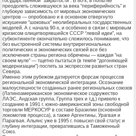
государственной “закрытости”. В 80-х, в попытке
преодолеть сложившуюся за века “периферийность” и
глубокую зависимость от мировых экономических
центров — опробовано и в основном отвергнуто
искушение “шоковых” неолиберальных государственных
моделей. А с начала 90-х, и особенно в связи с мировым
кризисом олицетворявшейся СССР “левой идеи”, на
субконтиненте окончательно сложилось понимание, что
без выстроенной системы внутрирегиональных
политических и экономических связей все без
исключения страны региона обречены — каждая “на
своем муле” — тщетно пытаться (в темпе “догоняющей
модернизации”) поспеть за экспрессом развитых стран
Севера.
Именно этим рубежом датируется форсаж процессов
региональной экономической интеграции. Осознание
малоуспешности созданных ранее региональных союзов
(Латиноамериканское экономическое содружество
ЛАЭС, Андская группа, Группа трех и т.д.) привело к
созданию в 1991 г. южно-американской зоны свободной
торговли МЕРКОСУР в составе Бразилии (основной
локомотив процесса), а также Аргентины, Урагвая и
Парагвая. Альянс уже в 1995 г. повысил свой статус и
глубину интеграции, превратившись в Таможенный
Союз.