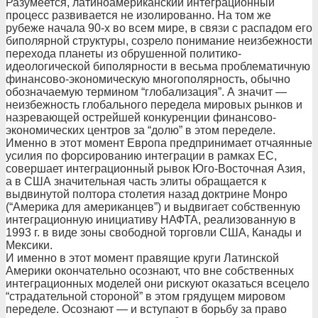
Разумеется, латиноамериканский интеграционный
процесс развивается не изолированно. На том же
рубеже начала 90-х во всем мире, в связи с распадом его
биполярной структуры, созрело понимание неизбежности
перехода планеты из обрушенной политико-
идеологической биполярности в весьма проблематичную
финансово-экономическую многополярность, обычно
обозначаемую термином “глобализация”. А значит —
неизбежность глобального передела мировых рынков и
назревающей острейшей конкуренции финансово-
экономических центров за “долю” в этом переделе.
Именно в этот момент Европа предпринимает отчаянные
усилия по форсированию интеграции в рамках ЕС,
совершает интеграционный рывок Юго-Восточная Азия,
а в США значительная часть элиты обращается к
выдвинутой полтора столетия назад доктрине Монро
(“Америка для американцев”) и выдвигает собственную
интеграционную инициативу НАФТА, реализованную в
1993 г. в виде зоны свободной торговли США, Канады и
Мексики.
И именно в этот момент правящие круги Латинской
Америки окончательно осознают, что вне собственных
интеграционных моделей они рискуют оказаться всецело
“страдательной стороной” в этом грядущем мировом
переделе. Осознают — и вступают в борьбу за право