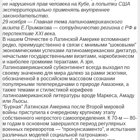
не нарушения прав человека на Кубе, а попытки США
экстерриториально применять внутреннее
законодательство.
29 ноября — Главная тема латиноамериканского
визита Е.Примакова — сотрудничество региона с РФ в
перспективе XXI века.
В нашем Отечестве о Латинской Америке вспоминают
редко, преимущественно в связи с мнимыми “шоковыми”
экономическими успехами латиноамериканских диктатур,
нечастыми государственными визитами, наркобизнесом
и наиболее громкими терактами. А зря.
Латиноамериканский субконтинент всегда выходил по
своему значению для мира далеко за рамки экзотики,
обозначенной в российском массовом сознании
популярными телепередачами о природе Амазонки, а
также темами и стилистикой корифеев
латиноамериканской литературы вроде Маркеса, Амаду
или Льосы.
“Бурная” Латинская Америка после Второй мировой
войны приступила к очередному крупному этапу
собственного непростого самоопределения. К 70-м — 80-
м годам в основном завершился период регулярных
военных переворотов — “пронунсиаменто”, и испытания
различных моделей социальной патронажно-