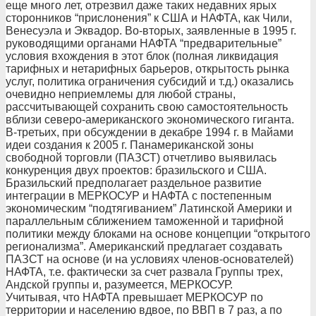
еще много лет, отрезвил даже таких недавних ярых
сторонников “прислонения” к США и НАФТА, как Чили,
Венесуэла и Эквадор. Во-вторых, заявленные в 1995 г.
руководящими органами НАФТА “предварительные”
условия вхождения в этот блок (полная ликвидация
тарифных и нетарифных барьеров, открытость рынка
услуг, политика ограничения субсидий и т.д.) оказались
очевидно неприемлемы для любой страны,
рассчитывающей сохранить свою самостоятельность
вблизи северо-американского экономического гиганта.
В-третьих, при обсуждении в декабре 1994 г. в Майами
идеи создания к 2005 г. Панамериканской зоны
свободной торговли (ПАЗСТ) отчетливо выявилась
конкуренция двух проектов: бразильского и США.
Бразильский предполагает раздельное развитие
интеграции в МЕРКОСУР и НАФТА с постепенным
экономическим “подтягиванием” Латинской Америки и
параллельным сближением таможенной и тарифной
политики между блоками на основе концепции “открытого
регионализма”. Американский предлагает создавать
ПАЗСТ на основе (и на условиях членов-основателей)
НАФТА, т.е. фактически за счет развала Группы трех,
Андской группы и, разумеется, МЕРКОСУР.
Учитывая, что НАФТА превышает МЕРКОСУР по
территории и населению вдвое, по ВВП в 7 раз, а по