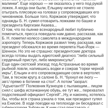
малинки”. Еще хорошо — не оказалось у него под рукой
ложек. А когда они были, Ельцину ничего не стоило
отыграть плясовую на головах у сопровождавших его
чиновников. Больше того, Коржаков утверждает, что
однажды Б. Н. сумел отоварить ложками по башке и
президента Киргизии Акаева...
О том, что по пьянке всенародный любит публично
помочиться, пресса поведала нам давно, рассказав, как
Б. Н. пометил колесо самолета в международном
аэропорту. Теперь Коржаков развил тему, расказав, как
президент обсюкался во время перелета Нью-Йорк —
Шеннон. Но это не страшно: президентские доктора
всегда готовы выдать идиотский диагноз: “либо сильный
сердечный приступ, либо микроинсульт”.
Еще один скотский эпизод: под Астраханью во время
рыбной ловли, напившись водки и сожрав “горки черной
икры”, Ельцин и его сопровождающие сели в вертолет.
Там, в тесном кругу, в салоне Б. Н. “бухнул ее /ногу —
авт./ прямо в ботинке на стол”. А потом “заорал:
“Адъютант!!!” Полковник Кузнецов с пылающим... лицом
снял с шефа испачканную обувь, ее тут же... перехватил
подоспевший официант Сергей”...Ну, и наконец, хотелось
бы, чтобы вся страна узнала о том, как президент гулял
на Енисее. В ходе поездки на теплоходе он беседовал с
губернатором Зубовым. К ним стал приставать с