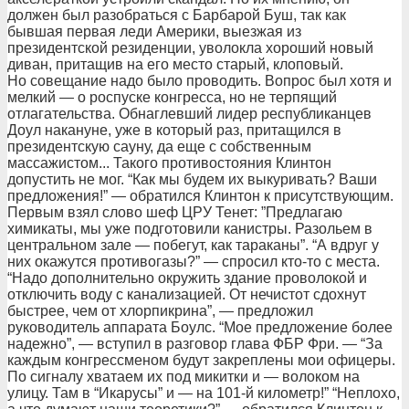
должен был разобраться с Барбарой Буш, так как
бывшая первая леди Америки, выезжая из
президентской резиденции, уволокла хороший новый
диван, притащив на его место старый, клоповый.
Но совещание надо было проводить. Вопрос был хотя и
мелкий — о роспуске конгресса, но не терпящий
отлагательства. Обнаглевший лидер республиканцев
Доул накануне, уже в который раз, притащился в
президентскую сауну, да еще с собственным
массажистом... Такого противостояния Клинтон
допустить не мог. “Как мы будем их выкуривать? Ваши
предложения!” — обратился Клинтон к присутствующим.
Первым взял слово шеф ЦРУ Тенет: ”Предлагаю
химикаты, мы уже подготовили канистры. Разольем в
центральном зале — побегут, как тараканы”. “А вдруг у
них окажутся противогазы?” — спросил кто-то с места.
“Надо дополнительно окружить здание проволокой и
отключить воду с канализацией. От нечистот сдохнут
быстрее, чем от хлорпикрина”, — предложил
руководитель аппарата Боулс. “Мое предложение более
надежно”, — вступил в разговор глава ФБР Фри. — “За
каждым конгрессменом будут закреплены мои офицеры.
По сигналу хватаем их под микитки и — волоком на
улицу. Там в “Икарусы” и — на 101-й километр!” “Неплохо,