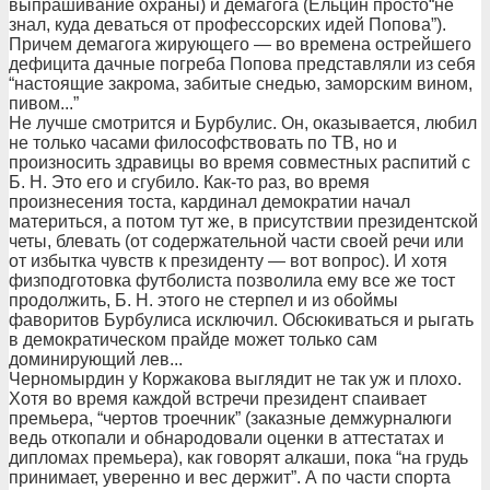
выпрашивание охраны) и демагога (Ельцин просто“не
знал, куда деваться от профессорских идей Попова”).
Причем демагога жирующего — во времена острейшего
дефицита дачные погреба Попова представляли из себя
“настоящие закрома, забитые снедью, заморским вином,
пивом...”
Не лучше смотрится и Бурбулис. Он, оказывается, любил
не только часами философствовать по ТВ, но и
произносить здравицы во время совместных распитий с
Б. Н. Это его и сгубило. Как-то раз, во время
произнесения тоста, кардинал демократии начал
материться, а потом тут же, в присутствии президентской
четы, блевать (от содержательной части своей речи или
от избытка чувств к президенту — вот вопрос). И хотя
физподготовка футболиста позволила ему все же тост
продолжить, Б. Н. этого не стерпел и из обоймы
фаворитов Бурбулиса исключил. Обсюкиваться и рыгать
в демократическом прайде может только сам
доминирующий лев...
Черномырдин у Коржакова выглядит не так уж и плохо.
Хотя во время каждой встречи президент спаивает
премьера, “чертов троечник” (заказные демжурналюги
ведь откопали и обнародовали оценки в аттестатах и
дипломах премьера), как говорят алкаши, пока “на грудь
принимает, уверенно и вес держит”. А по части спорта