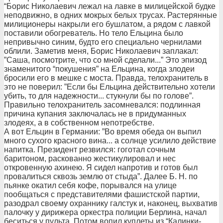
“Борис Николаевич лежал на лавке в милицейской будке
неподвижно, в одних мокрых белых трусах. Растерянные
милиционеры накрыли его бушлатом, а рядом с лавкой
поставили обогреватель. Но тело Ельцина было
непривычно синим, будто его специально чернилами
облили. Заметив меня, Борис Николаевич заплакал:
”Саша, посмотрите, что со мной сделали...” Это эпизод
знаменитого “покушения” на Ельцина, когда злодеи
бросили его в мешке с моста. Правда, телохранитель в
это не поверил: ”Если бы Ельцина действительно хотели
убить, то для надежности... стукнули бы по голове”.
Правильно телохранитель засомневался: подлинная
причина купания заключалась не в придуманных
злодеях, а в собственном непотребстве.
А вот Ельцин в Германии: ”Во время обеда он выпил
много сухого красного вина... а солнце усилило действие
напитка. Президент резвился: гоготал сочным
баритоном, раскованно жестикулировал и нес
откровенную ахинею. Я сидел напротив и готов был
провалиться сквозь землю от стыда”. Далее Б. Н. по
пьянке окатил себя кофе, порывался на улице
пообщаться с представителями фашистской партии,
разодрал своему охраннику галстук и, наконец, выхватив
палочку у дирижера оркестра полиции Берлина, начал
беситься у пульта. Потом вопил куплеты из “Калинки-