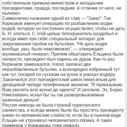
собственным премьер-министром и западными
президентами, правда, последние, в отличие от него, не
пьянеют.
Символично название одной из глав — “Закат”. Так
Коржаков именует операцию по разбавлению водки
водой, которую он постоянно осуществлял, чтобы не дать
Б. Н. упиться. С этой целью телохранитель раздобыл и
всегда имел при себе специальный аппарат для
закручивания пробок на бутылках. “Не дать водки
вообще, увы, было невозможно”, — утверждает
жуликоватый генерал. Причем объегорить Ельцина было
непросто, президент был парень не дурак. Как-то раз
Коржаков замешкался, плохо заховал две
неразбавленные бутылки, а всенародно избранный тут
как тут, поскреб по сусекам на кухне и унюхал водяру.
Закончился этот президентский шмон невеселым для
дворцовой челяди телефонным звонком: ”Я приказываю
Вам уволить всю кухню до одного!” И уволили. Эх, Борис
Николаевич, искал бы ты так разворовываемые
казенные деньги!..
Россия никогда не была страной пуританского
ханжества, и всегда можно было бы простить президенту
какие-то человеческие слабости, если бы в пьяном виде
Ельцин не утрачивал человеческого облика. А таких
примеров у Коржакова тоже немало.