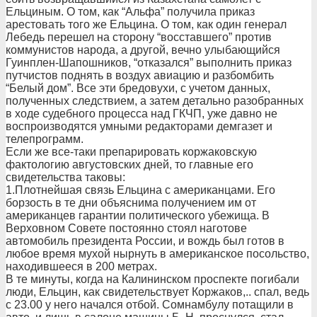
Ельциным. О том, как “Альфа” получила приказ
арестовать того же Ельцина. О том, как один генерал
Лебедь перешел на сторону “восставшего” против
коммунистов народа, а другой, вечно улыбающийся
Гуинплен-Шапошников, “отказался” выполнить приказ
путчистов поднять в воздух авиацию и разбомбить
“Белый дом”. Все эти бредовухи, с учетом данных,
полученных следствием, а затем детально разобранных
в ходе судебного процесса над ГКЧП, уже давно не
воспроизводятся умными редакторами демгазет и
телепрограмм.
Если же все-таки препарировать коржаковскую
фактологию августовских дней, то главные его
свидетельства таковы:
1.Плотнейшая связь Ельцина с американцами. Его
борзость в те дни объяснима получением им от
американцев гарантии политического убежища. В
Верховном Совете постоянно стоял наготове
автомобиль президента России, и вождь был готов в
любое время мухой нырнуть в американское посольство,
находившееся в 200 метрах.
В те минуты, когда на Калининском проспекте погибали
люди, Ельцин, как свидетельствует Коржаков,.. спал, ведь
с 23.00 у него начался отбой. Сомнамбулу потащили в