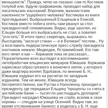
меньшинств”. Правда, четко не сказано: сам-то Костиков
голубой или, будучи графоманом, проводил набор для
писательских изысканий. Впрочем, мазохистские
наклонности “ущербного человека” Костикова из книги
проглядывают. Выброшенный Ельциным в Енисей,
Костиков вместо побега опять-таки рванул за стол
президентской гопкомпании. Видно, еще захотел, но
Ельцин больше его выбрасывать не стал, а повелел
“угостить”. В итоге пресс-секретарь, выражаясь по
Высоцкому, “засосал стакан — и в Ватикан!” послом... Ну
а возглавить педерастическую пресс-службу президента
охотников немало: Медведев, Ястржембский. Кто там
кого лечит и как — Коржаков пока не рассказал...
Поразительнее всех выглядит в воспоминаниях
литобработчик ельцинских мемуаров Юмашев. Коржаков
нарисовал образ грязного и вонючего хиппи, у которого
даже квартира воняет. Вдобавок, по мнению Б. Н.,
Юмашев надувал его на расчетах по западным
изданиям. Тем не менее, Юмашев всегда
беспрепятственно, как Рустан к Наполеону, проходил к
президенту, где передавал Ельцину “проценты со счета в
английском банке — тысяч по шестнадцать долларов”.
Президент наградил Юмашева не слабо, вселив в свои
хоромы — спецдом на улице Осенней. Видно там, во
время отслюнивания банкнот, и родилась у Б. Н. еще