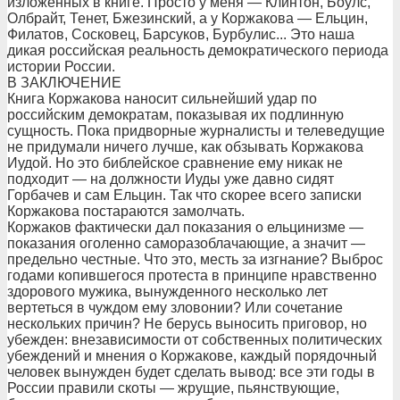
изложенных в книге. Просто у меня — Клинтон, Боулс,
Олбрайт, Тенет, Бжезинский, а у Коржакова — Ельцин,
Филатов, Сосковец, Барсуков, Бурбулис... Это наша
дикая российская реальность демократического периода
истории России.
В ЗАКЛЮЧЕНИЕ
Книга Коржакова наносит сильнейший удар по
российским демократам, показывая их подлинную
сущность. Пока придворные журналисты и телеведущие
не придумали ничего лучше, как обзывать Коржакова
Иудой. Но это библейское сравнение ему никак не
подходит — на должности Иуды уже давно сидят
Горбачев и сам Ельцин. Так что скорее всего записки
Коржакова постараются замолчать.
Коржаков фактически дал показания о ельцинизме —
показания оголенно саморазоблачающие, а значит —
предельно честные. Что это, месть за изгнание? Выброс
годами копившегося протеста в принципе нравственно
здорового мужика, вынужденного несколько лет
вертеться в чуждом ему зловонии? Или сочетание
нескольких причин? Не берусь выносить приговор, но
убежден: внезависимости от собственных политических
убеждений и мнения о Коржакове, каждый порядочный
человек вынужден будет сделать вывод: все эти годы в
России правили скоты — жрущие, пьянствующие,