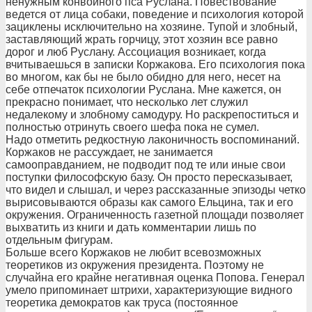
ненужным конвойного пса Руслана. Повествование
ведется от лица собаки, поведение и психология которой
зациклены исключительно на хозяине. Тупой и злобный,
заставляющий жрать горчицу, этот хозяин все равно
дорог и люб Руслану. Ассоциация возникает, когда
вчитываешься в записки Коржакова. Его психология пока
во многом, как бы не было обидно для него, несет на
себе отпечаток психологии Руслана. Мне кажется, он
прекрасно понимает, что несколько лет служил
недалекому и злобному самодуру. Но раскрепоститься и
полностью отринуть своего шефа пока не сумел.
Надо отметить редкостную лаконичность воспоминаний.
Коржаков не рассуждает, не занимается
самооправданием, не подводит под те или иные свои
поступки философскую базу. Он просто пересказывает,
что видел и слышал, и через рассказанные эпизоды четко
вырисовываются образы как самого Ельцина, так и его
окружения. Ограниченность газетной площади позволяет
выхватить из книги и дать комментарии лишь по
отдельным фигурам.
Больше всего Коржаков не любит всевозможных
теоретиков из окружения президента. Поэтому не
случайна его крайне негативная оценка Попова. Генерал
умело припоминает штрихи, характеризующие видного
теоретика демократов как труса (постоянное