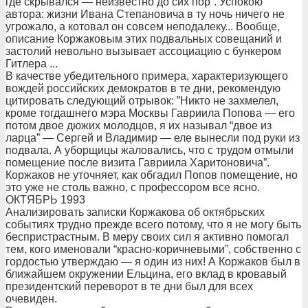
где скрывался — неизвестно до сих пор”. Успокою
автора: жизни Ивана Степановича в ту ночь ничего не
угрожало, а котовал он совсем неподалеку... Вообще,
описание Коржаковым этих подвальных совещаний и
застолий невольно вызывает ассоциацию с бункером
Гитлера ...
В качестве убедительного примера, характеризующего
вождей российских демократов в те дни, рекомендую
цитировать следующий отрывок: ”Никто не захмелел,
кроме тогдашнего мэра Москвы Гавриила Попова — его
потом двое дюжих молодцов, я их называл “двое из
ларца” — Сергей и Владимир — еле вынесли под руки из
подвала. А уборщицы жаловались, что с трудом отмыли
помещение после визита Гавриила Харитоновича”.
Коржаков не уточняет, как обгадил Попов помещение, но
это уже не столь важно, с профессором все ясно.
ОКТЯБРЬ 1993
Анализировать записки Коржакова об октябрьских
событиях трудно прежде всего потому, что я не могу быть
беспристрастным. В меру своих сил я активно помогал
тем, кого именовали “красно-коричневыми”, собственно с
гордостью утверждаю — я один из них! А Коржаков был в
ближайшем окружении Ельцина, его вклад в кровавый
президентский переворот в те дни был для всех
очевиден.