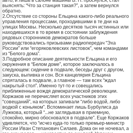
авто, и лишь в салоне машины Б. Н. проснулся, стал
выяснять: “Что за станция такая?”, а затем вернулся
обратно.
2.Отсутствие со стороны Ельцина какого-либо реального
управления процессами, проходившими в те дни на
улицах Москвы. Несколько десятков тысяч истинных или
находившихся в то время в состоянии заблуждения
рядовых сторонников демократов больше
руководствовались призывами радиопередач “Эха
России” или “егоряковлевских листовок”, чем командами
из “Белого дома”.
3.Подробное описание деятельности Ельцина и его
окружения в “Белом доме”, которое заключалось в
следующем: сидение в подвале, беседы друг с другом,
закуска, выпивка и сон. Вся канцелярия Ельцина
спряталась в подвале, а главное — там всех “ждал
накрытый стол”. Именно тут-то и совещались
приближенные вождя демократической революции.
Коржаков не перечисляет всех участников этих
“совещаний”, на которых запивали “либо водой, либо
водкой с коньяком”. Вспоминает лишь Бурбулиса да
Лужкова, который “...не заглядывая в приемную,
спокойно, мирно обосновался в подвале”. Еще Коржаков
удивляется, что “исчез куда-то только премьер-министр
России Иван Степанович Силаев. Дома он не ночевал, а