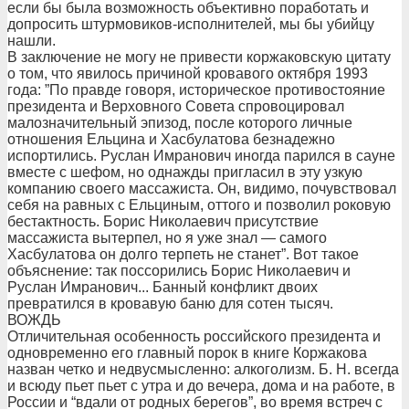
если бы была возможность объективно поработать и
допросить штурмовиков-исполнителей, мы бы убийцу
нашли.
В заключение не могу не привести коржаковскую цитату
о том, что явилось причиной кровавого октября 1993
года: ”По правде говоря, историческое противостояние
президента и Верховного Совета спровоцировал
малозначительный эпизод, после которого личные
отношения Ельцина и Хасбулатова безнадежно
испортились. Руслан Имранович иногда парился в сауне
вместе с шефом, но однажды пригласил в эту узкую
компанию своего массажиста. Он, видимо, почувствовал
себя на равных с Ельциным, оттого и позволил роковую
бестактность. Борис Николаевич присутствие
массажиста вытерпел, но я уже знал — самого
Хасбулатова он долго терпеть не станет”. Вот такое
объяснение: так поссорились Борис Николаевич и
Руслан Имранович... Банный конфликт двоих
превратился в кровавую баню для сотен тысяч.
ВОЖДЬ
Отличительная особенность российского президента и
одновременно его главный порок в книге Коржакова
назван четко и недвусмысленно: алкоголизм. Б. Н. всегда
и всюду пьет пьет с утра и до вечера, дома и на работе, в
России и “вдали от родных берегов”, во время встреч с