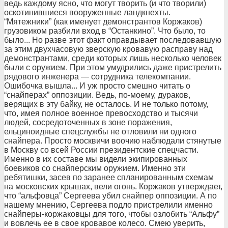
ведь каждому ясно, что могут творить (и что творили)
оскотинившиеся вооруженные ландкнехты.
“Мятежники” (как именует демонстрантов Коржаков)
грузовиком разбили вход в “Останкино”. Что было, то
было... Но разве этот факт оправдывает последовавшую
за этим двухчасовую зверскую кровавую расправу над
демонстрантами, среди которых лишь несколько человек
были с оружием. При этом умудрились даже пристрелить
рядового инженера — сотрудника телекомпании.
Ошибочка вышла... И уж просто смешно читать о
“снайперах” оппозиции. Ведь, по-моему, дураков,
верящих в эту байку, не осталось. И не только потому,
что, имея полное военное превосходство и тысячи
людей, сосредоточенных в зоне поражения,
ельциноидные спецслужбы не отловили ни одного
снайпера. Просто москвичи воочию наблюдали стянутые
в Москву со всей России президентские спецчасти.
Именно в их составе мы видели экипированных
боевиков со снайперским оружием. Именно эти
ребятишки, засев по заранее спланированным схемам
на московских крышах, вели огонь. Коржаков утверждает,
что “альфовца” Сергеева убил снайпер оппозиции. А по
нашему мнению, Сергеева подло пристрелили именно
снайперы-коржаковцы для того, чтобы озлобить “Альфу”
и вовлечь ее в свое кровавое колесо. Смею уверить,