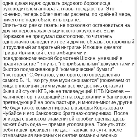
одна дикая идея: сделать рядового борзописца
руководителем аппарата главы государства. Это,
конечно, теперь облегчает им расчеты, по крайней мере,
ничего не надо объяснять охране...
Опять-таки рамки газеты не позволяют остановиться на
других персонажах ельцинского окружения. Если
Коржаков не придумал фактологию, то читатель
однозначно выведет из нее и другие образы: осторожный
и трусливый аппаратный интриган Илюшин демагог
Гриша Явлинский с его амбициями и
псевдоэкономической бормотней Шохин, умевший в
правительстве “тянуть с “неприбыльными” документами и
быстро подмахивающий “коммерческие” бумаги”
“пустоцвет” С.Филатов, у которого, по определению
самого Б. Н., “во рту две мухи сношаются” (пожелаем от
лица оппозиции этим мухам все же достичь оргазма)
бывший стукач КГБ, ныне телеведущий НТВ Киселев —
манипулятор, находящийся на содержании у банкиров и
претендующий на роль пастыря, и многие-многие другие.
Не буду также комментировать выводы Коржакова о
Чубайсе и его банковских братанах-соперниках. После
эпизода с выносом знаменитой коробки оценка здесь
может быть одна — прямая уголовщина. Тронуть этих
ребятишек президент не даст, так как, по сути, после
отмазывания виновных и снятия команды верных