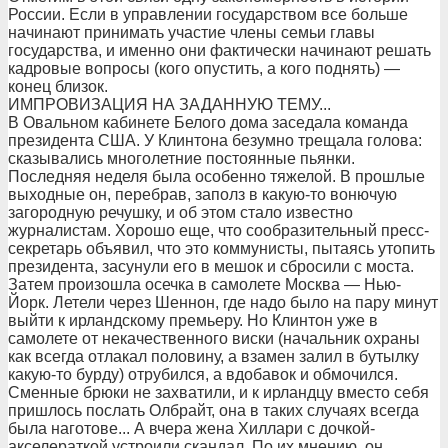
России. Если в управлении государством все больше
начинают принимать участие члены семьи главы
государства, и именно они фактически начинают решать
кадровые вопросы (кого опустить, а кого поднять) —
конец близок.
ИМПРОВИЗАЦИЯ НА ЗАДАННУЮ ТЕМУ...
В Овальном кабинете Белого дома заседала команда
президента США. У Клинтона безумно трещала голова:
сказывались многолетние постоянные пьянки.
Последняя неделя была особенно тяжелой. В прошлые
выходные он, перебрав, заполз в какую-то вонючую
загородную речушку, и об этом стало известно
журналистам. Хорошо еще, что сообразительный пресс-
секретарь объявил, что это коммунисты, пытаясь утопить
президента, засунули его в мешок и сбросили с моста.
Затем произошла осечка в самолете Москва — Нью-
Йорк. Летели через Шеннон, где надо было на пару минут
выйти к ирландскому премьеру. Но Клинтон уже в
самолете от некачественного виски (начальник охраны
как всегда отлакал половину, а взамен залил в бутылку
какую-то бурду) отрубился, а вдобавок и обмочился.
Сменные брюки не захватили, и к ирландцу вместо себя
пришлось послать Олбрайт, она в таких случаях всегда
была наготове... А вчера жена Хиллари с дочкой-
акселераткой устроили скандал. По их мнению, он