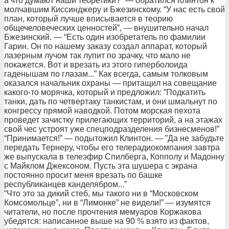
а что думают наши теоретики?” — обратился Клинтон к
молчавшим Киссинджеру и Бжезинскому. “У нас есть свой
план, который лучше вписывается в теорию
общечеловеческих ценностей”, — внушительно начал
Бжезинский. — “Есть один изобретатель по фамилии
Гарин. Он по нашему заказу создал аппарат, который
лазерным лучом так лупит по зрачку, что мало не
покажется. Вот и врезать из этого гиперболоида
гаденышам по глазам...” Как всегда, самым толковым
оказался начальник охраны — притащил на совещание
какого-то морячка, который и предложил: ”Подкатить
танки, дать по четвертаку танкистам, и они шмальнут по
конгрессу прямой наводкой. Потом морская пехота
проведет зачистку прилегающих территорий, а на этажах
свой чес устроят уже спецподразделения бизнесменов!”
“Принимается!” — подытожил Клинтон. — ”Да не забудьте
передать Тернеру, чтобы его телерадиокомпания завтра
же выпускала в телеэфир Спилберга, Копполу и Мадонну
с Майклом Джексоном. Пусть эта шушера с экрана
постоянно просит меня врезать по башке
республиканцев канделябром...”
“Что это за дикий стеб, мы такого ни в “Московском
Комсомольце”, ни в “Лимонке” не видели!” — изумятся
читатели, но после прочтения мемуаров Коржакова
убедятся: написанное выше на 90 % взято из фактов,