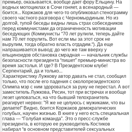
премьер, оказывается, вообще дает фору Ельцину. На
водных мотоциклах в Сочи гоняет, а всенародный —
боится... Коржаков для чего-то опубликовал стенограмму
своего частного разговора с Черномырдиным. Но из
долгой, тупой беседы видны лишь страх собеседников
перед коммунистами да ограниченность мотивации
беседующих (Коммунисты “70 лет рулили, теперь дайте
нам 70 лет порулить. Вот если мы за этот срок не
вырулим, тогда обратно власть отдадим.“). Да еще
напрашивается вывод: до чего же там вверху у
ельциноидов обстановка смрадная — начальник службы
безопасности президента “пишет” премьер-министра во
время застолья. И где? В Президентском клубе!
Серпентарий, да и только...
Характеристику Лужкову автор давать не стал, сообщил
только, что после его падения с околопрезидентского
Олимпа мэр с ним здороваться за руку не перестал. А вот
заместитель Лужкова, Ресин, тот при встречах и вообще
лезет целоваться, на что бывший телохранитель
реагирует нервно: ”Я же не целуюсь с мужиками, что вы
делаете!” Видно, боится Коржаков демократических
голубых, научен жизнью. В книге у него есть специальная
глава — “Голубая команда”. Это о пресс-службе
президента, в которую ее руководитель Костиков
набирал “в основном представителей сексуальных