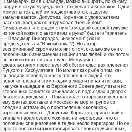
В мемуарах, как в бильярде, можно выбирать, по какому
шару и в какую лузу ударить: так делает и Коржаков. Одни
моменты тех дней им подчеркиваются, а другие
замалчиваются. Допустим, Коржаков с удовольствим
рассказывает, как он штурмовал “Белый дом”.
Символично, что рядом с ним “в модной светлой тужурке
из тонкой кожи и с автоматом в руках” был его “приятель
— Владимир Виноградов, бизнесмен” (Уж не
председатель ли “Инкомбанка”?). Но автор
воспоминаний скромно молчит о том, сколько же они с
подобными бизнесменами набили там людей и как потом
вывозили или сжигали трупы. Мемуарист с
удовольствием повествует об обстоятельствах пленения
Руцкого и Хасбулатова. Но молчит как рыба о том, как
выводили основную массу плененных людей, как
подонки плевали этим людям в лицо и пинали ногами,
как уже вышедшие из Верховного Совета депутаты и их
сторонники садистски избивались в подъездах и дворах
близлежащих домов... Помалкивает о хорошо известных
ему фактах доставки в московские морги трупов со
следами истязаний, о прострелянных коленках,
изрезанных лицах... Допустим, Коржаков, привыкший к
винным парам своего хозяина, не чувствовал, что от
половины спецназовцев в те дни несло перегаром. Но он
просто обязан был контролировать своих подчиненных,