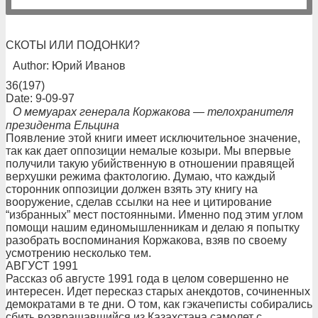
СКОТЫ ИЛИ ПОДОНКИ?
Author: Юрий Иванов
36(197)
Date: 9-09-97
О мемуарах генерала Коржакова — телохранителя
президента Ельцина
Появление этой книги имеет исключительное значение,
так как дает оппозиции немалые козыри. Мы впервые
получили такую убийственную в отношении правящей
верхушки режима фактологию. Думаю, что каждый
сторонник оппозиции должен взять эту книгу на
вооружение, сделав ссылки на нее и цитирование
“избранных” мест постоянными. Именно под этим углом
помощи нашим единомышленникам и делаю я попытку
разобрать воспоминания Коржакова, взяв по своему
усмотрению несколько тем.
АВГУСТ 1991
Рассказ об августе 1991 года в целом совершенно не
интересен. Идет пересказ старых анекдотов, сочиненных
демократами в те дни. О том, как гэкачеписты собирались
сбить возвращавшийся из Казахстана самолет с