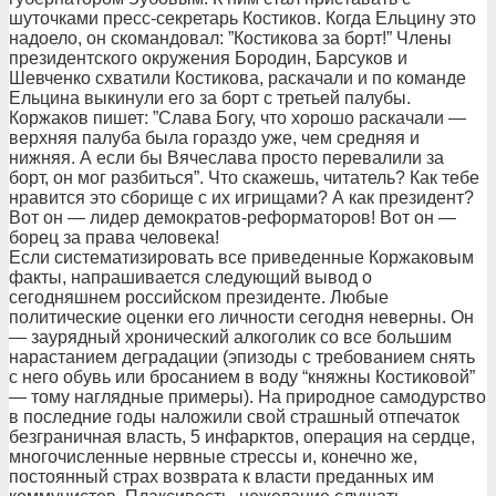
шуточками пресс-секретарь Костиков. Когда Ельцину это
надоело, он скомандовал: ”Костикова за борт!” Члены
президентского окружения Бородин, Барсуков и
Шевченко схватили Костикова, раскачали и по команде
Ельцина выкинули его за борт с третьей палубы.
Коржаков пишет: ”Слава Богу, что хорошо раскачали —
верхняя палуба была гораздо уже, чем средняя и
нижняя. А если бы Вячеслава просто перевалили за
борт, он мог разбиться”. Что скажешь, читатель? Как тебе
нравится это сборище с их игрищами? А как президент?
Вот он — лидер демократов-реформаторов! Вот он —
борец за права человека!
Если систематизировать все приведенные Коржаковым
факты, напрашивается следующий вывод о
сегодняшнем российском президенте. Любые
политические оценки его личности сегодня неверны. Он
— заурядный хронический алкоголик со все большим
нарастанием деградации (эпизоды с требованием снять
с него обувь или бросанием в воду “княжны Костиковой”
— тому наглядные примеры). На природное самодурство
в последние годы наложили свой страшный отпечаток
безграничная власть, 5 инфарктов, операция на сердце,
многочисленные нервные стрессы и, конечно же,
постоянный страх возврата к власти преданных им