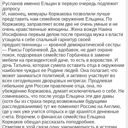
Русланов именно Ельцин в первую очередь подлежит
допросу.
И, наконец, мемуары Коржакова позволили лучше
представить нам семейное окружение Ельцина. По
Коржакову, заправляют всем две не очень умные и не
очень нравственные женщины. Жена вождя Наина
Иосифовна первым делом после прихода мужа к власти
утащила к себе спальный гарнитур своей
предшественницы — кровной демократической сестры
— Раисы Горбачевой. Да, вдобавок, не дает охране
покоя, подозревая семейство Горбачева в замене
мебели на президентской даче, то есть в воровстве. И
дочь Татьяна, которая сумела оставить отца в окружении
наиболее чуждых ее Родине людей. Она полагает, что
может заниматься политикой, и активно участвует во
всех сегодняшних дворцовых интригах. Продлевая
гибельное для России правление отца, она, по
убеждению Коржакова, думает исключительно о себе. Не
сомневаюсь, что после ухода Ельцина эти две дамы
(хотя бы из страха перед возможными будущими
расследованиями) тут же поменяют Россию на Англию,
где у них уже учится отпрыск и где хранятся денежные
счета. Впрочем, о финансах семейства Ельцина
Коржаков обещал рассказать поподробнее.
Отметим в этой связи одну закономерность в истории