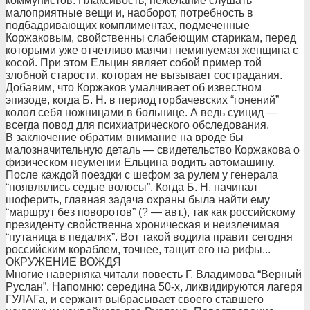
коммунистов. Плаксивость, нежелание слушать
малоприятные вещи и, наоборот, потребность в
подбадривающих комплиментах, подмеченные
Коржаковым, свойственны слабеющим старикам, перед
которыми уже отчетливо маячит неминуемая женщина с
косой. При этом Ельцин являет собой пример той
злобной старости, которая не вызывает сострадания.
Добавим, что Коржаков умалчивает об известном
эпизоде, когда Б. Н. в период горбачевских “гонений”
колол себя ножницами в больнице. А ведь суицид —
всегда повод для психиатрического обследования.
В заключение обратим внимание на вроде бы
малозначительную деталь — свидетельство Коржакова о
физическом неумении Ельцина водить автомашину.
После каждой поездки с шефом за рулем у генерала
“появлялись седые волосы”. Когда Б. Н. начинал
шоферить, главная задача охраны была найти ему
“маршрут без поворотов” (? — авт.), так как российскому
президенту свойственна хроническая и неизлечимая
“путаница в педалях”. Вот такой водила правит сегодня
российским кораблем, точнее, тащит его на рифы...
ОКРУЖЕНИЕ ВОЖДЯ
Многие наверняка читали повесть Г. Владимова “Верный
Руслан”. Напомню: середина 50-х, ликвидируются лагеря
ГУЛАГа, и сержант выбрасывает своего ставшего