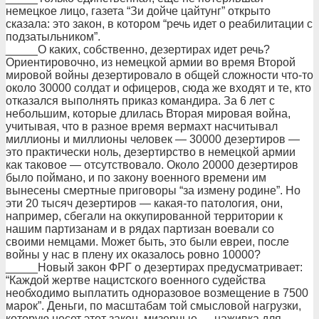
немецкое лицо, газета “Зи дойче цайтунг” открыто
сказала: это закон, в котором “речь идет о реабилитации с
подзатыльником”.
_____О каких, собственно, дезертирах идет речь?
Ориентировочно, из немецкой армии во время Второй
мировой войны дезертировало в общей сложности что-то
около 30000 солдат и офицеров, сюда же входят и те, кто
отказался выполнять приказ командира. За 6 лет с
небольшим, которые длилась Вторая мировая война,
учитывая, что в разное время вермахт насчитывал
миллионы и миллионы человек — 30000 дезертиров —
это практически ноль, дезертирство в немецкой армии
как таковое — отсутствовало. Около 20000 дезертиров
было поймано, и по закону военного времени им
вынесены смертные приговоры “за измену родине”. Но
эти 20 тысяч дезертиров — какая-то патология, они,
например, сбегали на оккупированной территории к
нашим партизанам и в рядах партизан воевали со
своими немцами. Может быть, это были евреи, после
войны у нас в плену их оказалось ровно 10000?
_____Новый закон ФРГ о дезертирах предусматривает:
“Каждой жертве нацистского военного судейства
необходимо выплатить одноразовое возмещение в 7500
марок”. Деньги, по масштабам той смысловой нагрузки,
которую несет этот закон, мизерные — наживка для