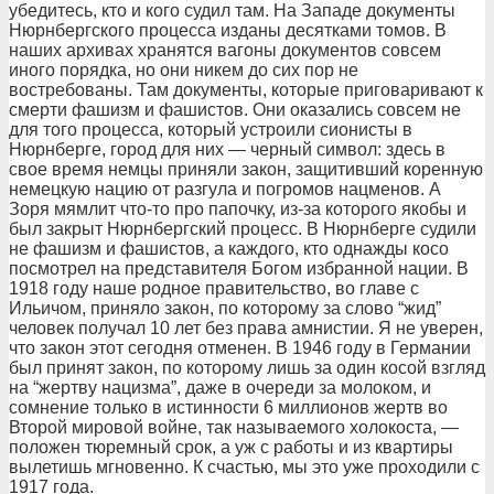
убедитесь, кто и кого судил там. На Западе документы
Нюрнбергского процесса изданы десятками томов. В
наших архивах хранятся вагоны документов совсем
иного порядка, но они никем до сих пор не
востребованы. Там документы, которые приговаривают к
смерти фашизм и фашистов. Они оказались совсем не
для того процесса, который устроили сионисты в
Нюрнберге, город для них — черный символ: здесь в
свое время немцы приняли закон, защитивший коренную
немецкую нацию от разгула и погромов нацменов. А
Зоря мямлит что-то про папочку, из-за которого якобы и
был закрыт Нюрнбергский процесс. В Нюрнберге судили
не фашизм и фашистов, а каждого, кто однажды косо
посмотрел на представителя Богом избранной нации. В
1918 году наше родное правительство, во главе с
Ильичом, приняло закон, по которому за слово “жид”
человек получал 10 лет без права амнистии. Я не уверен,
что закон этот сегодня отменен. В 1946 году в Германии
был принят закон, по которому лишь за один косой взгляд
на “жертву нацизма”, даже в очереди за молоком, и
сомнение только в истинности 6 миллионов жертв во
Второй мировой войне, так называемого холокоста, —
положен тюремный срок, а уж с работы и из квартиры
вылетишь мгновенно. К счастью, мы это уже проходили с
1917 года.