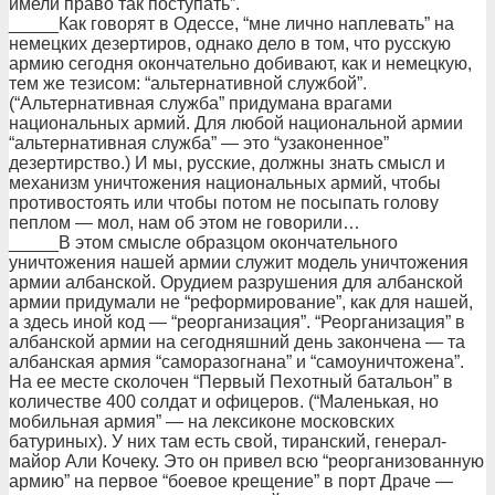
имели право так поступать”.
_____Как говорят в Одессе, “мне лично наплевать” на
немецких дезертиров, однако дело в том, что русскую
армию сегодня окончательно добивают, как и немецкую,
тем же тезисом: “альтернативной службой”.
(“Альтернативная служба” придумана врагами
национальных армий. Для любой национальной армии
“альтернативная служба” — это “узаконенное”
дезертирство.) И мы, русские, должны знать смысл и
механизм уничтожения национальных армий, чтобы
противостоять или чтобы потом не посыпать голову
пеплом — мол, нам об этом не говорили…
_____В этом смысле образцом окончательного
уничтожения нашей армии служит модель уничтожения
армии албанской. Орудием разрушения для албанской
армии придумали не “реформирование”, как для нашей,
а здесь иной код — “реорганизация”. “Реорганизация” в
албанской армии на сегодняшний день закончена — та
албанская армия “саморазогнана” и “самоуничтожена”.
На ее месте сколочен “Первый Пехотный батальон” в
количестве 400 солдат и офицеров. (“Маленькая, но
мобильная армия” — на лексиконе московских
батуриных). У них там есть свой, тиранский, генерал-
майор Али Кочеку. Это он привел всю “реорганизованную
армию” на первое “боевое крещение” в порт Драче —