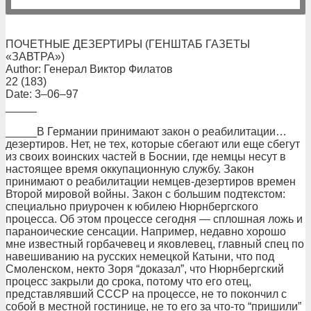
ПОЧЕТНЫЕ ДЕЗЕРТИРЫ (ГЕНШТАБ ГАЗЕТЫ
«ЗАВТРА»)
Author: Генерал Виктор Филатов
22 (183)
Date: 3–06–97
_____
_____В Германии принимают закон о реабилитации…
дезертиров. Нет, не тех, которые сбегают или еще сбегут
из своих воинских частей в Боснии, где немцы несут в
настоящее время оккупационную службу. Закон
принимают о реабилитации немцев-дезертиров времен
Второй мировой войны. Закон с большим подтекстом:
специально приурочен к юбилею Нюрнбергского
процесса. Об этом процессе сегодня — сплошная ложь и
параноические сенсации. Например, недавно хорошо
мне известный горбачевец и яковлевец, главный спец по
навешиванию на русских немецкой Катыни, что под
Смоленском, некто Зоря “доказал”, что Нюрнбергский
процесс закрыли до срока, потому что его отец,
представлявший СССР на процессе, не то покончил с
собой в местной гостинице, не то его за что-то “пришили”