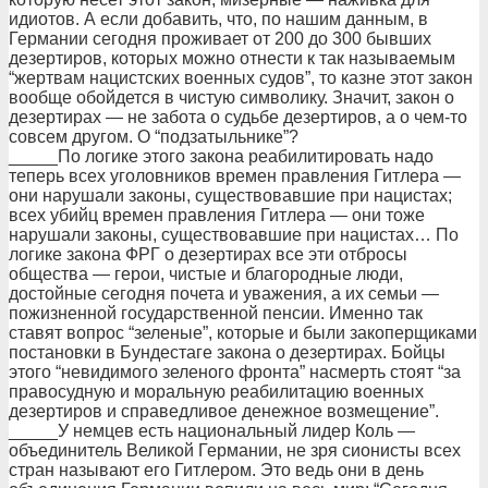
идиотов. А если добавить, что, по нашим данным, в
Германии сегодня проживает от 200 до 300 бывших
дезертиров, которых можно отнести к так называемым
“жертвам нацистских военных судов”, то казне этот закон
вообще обойдется в чистую символику. Значит, закон о
дезертирах — не забота о судьбе дезертиров, а о чем-то
совсем другом. О “подзатыльнике”?
_____По логике этого закона реабилитировать надо
теперь всех уголовников времен правления Гитлера —
они нарушали законы, существовавшие при нацистах;
всех убийц времен правления Гитлера — они тоже
нарушали законы, существовавшие при нацистах… По
логике закона ФРГ о дезертирах все эти отбросы
общества — герои, чистые и благородные люди,
достойные сегодня почета и уважения, а их семьи —
пожизненной государственной пенсии. Именно так
ставят вопрос “зеленые”, которые и были закоперщиками
постановки в Бундестаге закона о дезертирах. Бойцы
этого “невидимого зеленого фронта” насмерть стоят “за
правосудную и моральную реабилитацию военных
дезертиров и справедливое денежное возмещение”.
_____У немцев есть национальный лидер Коль —
объединитель Великой Германии, не зря сионисты всех
стран называют его Гитлером. Это ведь они в день