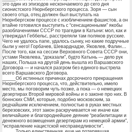
это один из эпизодов нескончаемого до сего дня
сионистского Нюрнбергского процесса. Зоря — сын
своего отца, отец должен был выступать на
Нюрнбергском процессе с изобличением фашистов, а он
втайне готовился выступить с “сенсационными” якобы
разоблачениями СССР по трагедии в Катыни: мол, как и
утверждал Геббельс, расстреляли там поляков русские.
Чего не удалось папе, удалось сынку, но какие подручные
были у него! Горбачев, Шеварднадзе, Яковлев, Фалин…
После того, как на сессии Верховного Совета СССР они,
устами Яковлева, “доказали”, будто Катынь — дело рук
наших, Польша на другой день вышла из Варшавского
Договора — и начался разгром без единого выстрела
всего Варшавского Договора.
_____Об истинных причинах досрочного прекращения
Нюрнбергского процесса, что, действительно, имело
место, мы поговорим чуть позже, а пока — о немецких
дезертирах Второй мировой войны и о законе про них. В
боннских СМИ, которые, подобно московским, за
редчайшим исключением, полностью в руках местных
березовских, этот закон раскручивается не иначе как
величайшее и благороднейшее деяние “реабилитации и
денежного возмещения дезертирам из немецкой армии”,
“исправление нацистской несправедливости”.
_____Только единственная, еще не потерявшая