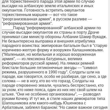
для торжественного парада этой армии по случаю
высадки на албанскую землю итальянских и иных
оккупантов. Готовность встретить оккупантов
торжественным маршем — вот что такое
“реорганизованная армия”, в русском разливе —
“реформированная армия”.
_____Парад “реформированной” албанской армии по
случаю высадки оккупантов их страны в порту Драче
принимал сам министр обороны Албании Шакир Вукадж.
Не безынтересна выправка и внешняя атрибутика
парадного воинства: экипирован батальон был в “старую
коричнево-желтую форму и вооружен Калашниковыми.
(“Маленькая, но мобильная и хорошо вооруженная
армия”, — из лексикона батуриных, великих
реформаторов русской армии). На лямках ремней
блистали большие пятиконечные звезды — “символ
режима, разрушенного в 1990 году”. Солдаты шли на
параде, как говорится, особо не разбирая, где сено, а где
солома — не в ногу, кто во что горазд. Солдаты на
параде откровенно зевали, чухались беспрестанно, кто
за ухом, кто ниже пояса, один из них нес свой шлем на
штыке. “Они не особенно организованы”, — разводил
руками Кочеку. И тут же, в стиле наших демократов типа
Шапошникова или какого-нибудь Юшенкова с
Арбатовым, заблеял бараном: “Но самое важное сегодня