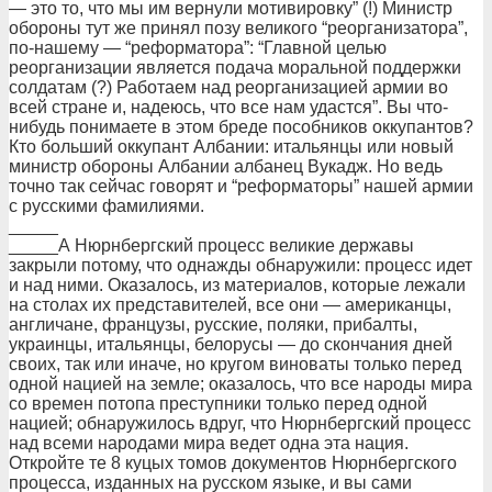
— это то, что мы им вернули мотивировку” (!) Министр
обороны тут же принял позу великого “реорганизатора”,
по-нашему — “реформатора”: “Главной целью
реорганизации является подача моральной поддержки
солдатам (?) Работаем над реорганизацией армии во
всей стране и, надеюсь, что все нам удастся”. Вы что-
нибудь понимаете в этом бреде пособников оккупантов?
Кто больший оккупант Албании: итальянцы или новый
министр обороны Албании албанец Вукадж. Но ведь
точно так сейчас говорят и “реформаторы” нашей армии
с русскими фамилиями.
_____
_____А Нюрнбергский процесс великие державы
закрыли потому, что однажды обнаружили: процесс идет
и над ними. Оказалось, из материалов, которые лежали
на столах их представителей, все они — американцы,
англичане, французы, русские, поляки, прибалты,
украинцы, итальянцы, белорусы — до скончания дней
своих, так или иначе, но кругом виноваты только перед
одной нацией на земле; оказалось, что все народы мира
со времен потопа преступники только перед одной
нацией; обнаружилось вдруг, что Нюрнбергский процесс
над всеми народами мира ведет одна эта нация.
Откройте те 8 куцых томов документов Нюрнбергского
процесса, изданных на русском языке, и вы сами