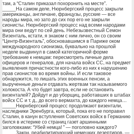
там, а “Сталин приказал похоронить на месте”.
_____На самом деле, Нюрнбергский процесс закрыли
американцы, англичане, французы, русские — все
народы мира, но зато до сих пор его не закрыли
сионисты. Нюрнбергский процесс над всеми народами
мира они ведут по сей день. Небезызвестный Семон
Визенталь, кстати, я знаком с ним лично, он со своим
“Центр-Визенталь”, обосновавшимся в Париже оком
международного сионизма, буквально на прошлой
неделе выдвинул в самой категоричной форме
требование к немцам: пересмотреть личные дела
офицеров и генералов, для начала войск СС, на предмет
выявления причастности кого-либо из них к нарушению
прав сионистов во время войны. И если таковое
обнаружится, то лишать этих военных пенсии, а
вырученные деньги отдавать жертвам так называемого
холокоста. А что будет завтра, если не остановить
визенталей? Дойдут и до уборщиц, работавших в штабах
войск СС и т. д., до всего вермахта, до каждого немца…
_____Нюрнбергский процесс продолжают визентали,
наследники Эренбурга, который, пока его не поправил
Сталин, в канун вступления Советских войск в Германию
бился в истерике со страниц газет аршинными
заголовками: “Убей немца! ” — поголовно каждого?
_____Закон, реабилитирующий немецких дезертиров, —