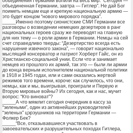
объединения Германии вопили на весь мир: “Сегодня —
объединенная Германии, завтра — Гитлер”. Не дай Бог
поиметь немцам еще и крепкую национальную армию —
это будет концом “нового мирового порядка”.
_____Именно поэтому сионистские СМИ Германии все
разговоры о возведении немецких дезертиров в ранг
национальных героев сразу же переводят на главную
для них тему — о роли армии в Германии. Немцы на сей
счет справедливо тверды: “Дезертирство всегда есть
нарушение извечного закона”, — говорит национально
мыслящий консерватор и патриот Хорберт Гайс, он из
Христианско-социальной унии. Если что и занимает
немцев из прошлого их армий, так это — были ли армии
до конца верным исполнителем национальной политики
в 1918 и 1945 годах, или и сами оказались жертвой
режимов того времени, короче: как случилось, что они,
немцы, как и мы, выигрывая, проиграли и Первую и
Вторую мировые войны? Их сегодня, как и нас, мучит
вопрос: “Кто виноват”?
_____А что мямлит сегодня очередник в кассу за
“зелеными”, один из активнейших руководителей
“зеленых” цэрэушников на территории Германии —
Фолкер Бек?
_____“Все, отказывавшиеся участвовать в
завоевательских и разрушительных походах Гитлера,