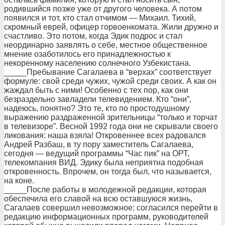
родившийся позже уже от другого человека. А потом
появился и тот, кто стал отчимом — Михаил. Тихий,
скромный еврей, офицер горвоенкомата. Жили дружно и
счастливо. Это потом, когда Эдик подрос и стал
неординарно заявлять о себе, местное общественное
мнение озаботилось его принадлежностью к
некоренному населению солнечного Узбекистана.
_____Пребывание Сагалаева в “верхах” соответствует
формуле: свой среди чужих, чужой среди своих. А как он
жаждал быть с ними! Особенно с тех пор, как они
безраздельно завладели телевидением. Кто “они”,
надеюсь, понятно? Это те, кто по простодушному
выражению раздраженной зрительницы “только и торчат
в телевизоре”. Весной 1992 года они не скрывали своего
ликования: наша взяла! Откровеннее всех радовался
Андрей Разбаш, в ту пору заместитель Сагалаева,
сегодня — ведущий программы “Час пик” на ОРТ,
телекомпания ВИД. Эдику была неприятна подобная
откровенность. Впрочем, он тогда был, что называется,
на коне.
_____После работы в молодежной редакции, которая
обеспечила его славой на всю оставшуюся жизнь,
Сагалаев совершил невозможное: согласился перейти в
редакцию информационных программ, руководителей