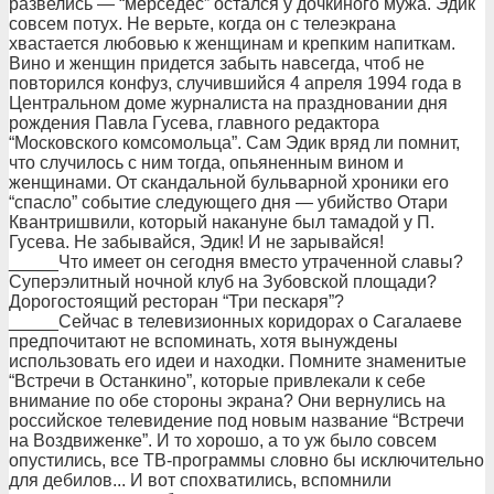
развелись — “мерседес” остался у дочкиного мужа. Эдик
совсем потух. Не верьте, когда он с телеэкрана
хвастается любовью к женщинам и крепким напиткам.
Вино и женщин придется забыть навсегда, чтоб не
повторился конфуз, случившийся 4 апреля 1994 года в
Центральном доме журналиста на праздновании дня
рождения Павла Гусева, главного редактора
“Московского комсомольца”. Сам Эдик вряд ли помнит,
что случилось с ним тогда, опьяненным вином и
женщинами. От скандальной бульварной хроники его
“спасло” событие следующего дня — убийство Отари
Квантришвили, который накануне был тамадой у П.
Гусева. Не забывайся, Эдик! И не зарывайся!
_____Что имеет он сегодня вместо утраченной славы?
Суперэлитный ночной клуб на Зубовской площади?
Дорогостоящий ресторан “Три пескаря”?
_____Сейчас в телевизионных коридорах о Сагалаеве
предпочитают не вспоминать, хотя вынуждены
использовать его идеи и находки. Помните знаменитые
“Встречи в Останкино”, которые привлекали к себе
внимание по обе стороны экрана? Они вернулись на
российское телевидение под новым название “Встречи
на Воздвиженке”. И то хорошо, а то уж было совсем
опустились, все ТВ-программы словно бы исключительно
для дебилов... И вот спохватились, вспомнили