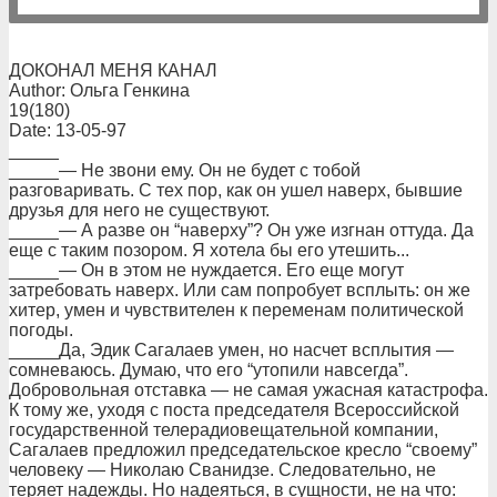
ДОКОНАЛ МЕНЯ КАНАЛ
Author: Ольга Генкина
19(180)
Date: 13-05-97
_____
_____— Не звони ему. Он не будет с тобой
разговаривать. C тех пор, как он ушел наверх, бывшие
друзья для него не существуют.
_____— А разве он “наверху”? Он уже изгнан оттуда. Да
еще с таким позором. Я хотела бы его утешить...
_____— Он в этом не нуждается. Его еще могут
затребовать наверх. Или сам попробует всплыть: он же
хитер, умен и чувствителен к переменам политической
погоды.
_____Да, Эдик Сагалаев умен, но насчет всплытия —
сомневаюсь. Думаю, что его “утопили навсегда”.
Добровольная отставка — не самая ужасная катастрофа.
К тому же, уходя с поста председателя Всероссийской
государственной телерадиовещательной компании,
Сагалаев предложил председательское кресло “своему”
человеку — Николаю Сванидзе. Следовательно, не
теряет надежды. Но надеяться, в сущности, не на что: