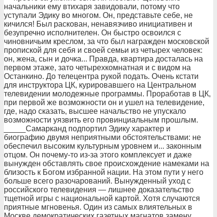
начальники ему втихаря завидовали, потому что
уступали Эдику во многом. Он, представьте себе, не
кичился! Был раскован, ненавязчиво инициативен и
безупречно исполнителен. Он быстро освоился с
чиновничьим креслом, за что был награжден московской
пропиской для себя и своей семьи из четырех человек:
он, жена, сын и дочка... Правда, квартира досталась на
первом этаже, зато четырехкомнатная и с видом на
Останкино. До телецентра рукой подать. Очень кстати
для инструктора ЦК, курировавшего на Центральном
телевидении молодежные программы. Проработав в ЦК,
при первой же возможности он и ушел на телевидение,
где, надо сказать, высшее начальство не упускало
возможности уязвить его провинциальным прошлым.
_____Самарканд подпортил Эдику характер и
биографию двумя неприятными обстоятельствами: не
обеспечил высоким культурным уровнем и... законным
отцом. Он почему-то из-за этого комплексует и даже
вынужден обставлять свое происхождение намеками на
близость к Богом избранной нации. На этом пути у него
больше всего разочарований. Вынужденный уход с
российского телевидения — лишнее доказательство
тщетной игры с национальной картой. Хотя случаются
приятные мгновенья. Один из самых влиятельных в
Москве демократических газетных магнатов замену