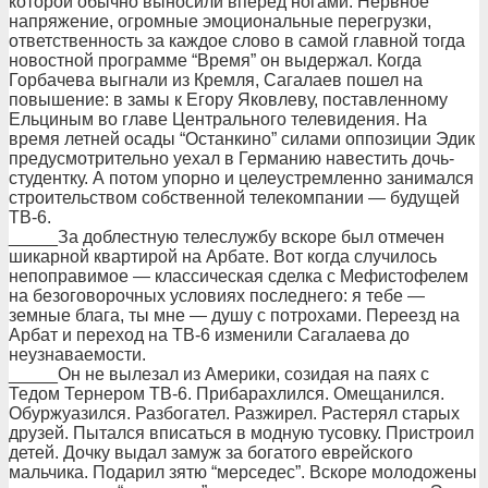
которой обычно выносили вперед ногами. Нервное
напряжение, огромные эмоциональные перегрузки,
ответственность за каждое слово в самой главной тогда
новостной программе “Время” он выдержал. Когда
Горбачева выгнали из Кремля, Сагалаев пошел на
повышение: в замы к Егору Яковлеву, поставленному
Ельциным во главе Центрального телевидения. На
время летней осады “Останкино” силами оппозиции Эдик
предусмотрительно уехал в Германию навестить дочь-
студентку. А потом упорно и целеустремленно занимался
строительством собственной телекомпании — будущей
ТВ-6.
_____За доблестную телеслужбу вскоре был отмечен
шикарной квартирой на Арбате. Вот когда случилось
непоправимое — классическая сделка с Мефистофелем
на безоговорочных условиях последнего: я тебе —
земные блага, ты мне — душу с потрохами. Переезд на
Арбат и переход на ТВ-6 изменили Сагалаева до
неузнаваемости.
_____Он не вылезал из Америки, созидая на паях с
Тедом Тернером ТВ-6. Прибарахлился. Омещанился.
Обуржуазился. Разбогател. Разжирел. Растерял старых
друзей. Пытался вписаться в модную тусовку. Пристроил
детей. Дочку выдал замуж за богатого еврейского
мальчика. Подарил зятю “мерседес”. Вскоре молодожены