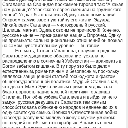
Сагалаева на Сванидзе прокомментировал так: “А какая
нам разница? Узбекского еврея сменили на грузинского
еврея”. Ух, как бы польстила Эдику такая номинация!
Откроем самую заветную тайну его жизни: Эдуард
Михайлович Сагалаев — чистокровный русский.
Шалишь, магнат, Эдика к своим не причисляй! Конечно,
русские нынче — презираемая нация... Впрочем, Эдику
не привыкать: соль национальных отношений он познал
на самом чувствительном уровне — бытовом.
_____Его мать, Татьяна Ивановна, получив в родном
Саратове медицинское образование, уехала по
распределению в солнечный Узбекистан — врачевать в
Богом забытом кишлаке. В ту пору это было делом
естественным, романтичным и безопасным, поскольку
являлось защищенной статьей госбюджета и фактом
общегосударственной политики. Мудрый Сталин знал,
что делал. Мама Эдика личным примером доказала
благотворность национальной политики товарища
Сталина. Полюбив узбека Сагалаева и выйдя за него
замуж, русская девушка из Саратова тем самым
способствовала сближению народов и единению их в
одну советскую семью. Великая Отечественная война
навсегда разлучила молодую жену с мужем-узбеком:
последний погиб смертью храбрых. В память о нем
осталась фамилия, которую и стал носить сын,