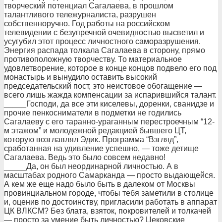
творческий потенциал Сагалаева, в прошлом
талантливого тележурналиста, разрушен
собственноручно. Год работы на российском
телевидении с безупречной очевидностью высветил и
усугубил этот процесс личностного саморазрушения.
Энергия распада толкала Сагалаева в сторону, прямо
противоположную творчеству. То материальное
удовлетворение, которое в конце концов подвело его под
монастырь и вынудило оставить высокий
председательский пост, это неистовое обогащение —
всего лишь жажда компенсации за испарившийся талант.
_____Господи, да все эти киселевы, доренки, сванидзе и
прочие пенкосниматели в подметки не годились
Сагалаеву с его таранно-ураганным перестроечным “12-
м этажом” и молодежной редакцией бывшего ЦТ,
которую возглавлял Эдик. Программа “Взгляд”,
сработанная на удивление успешно, — тоже детище
Сагалаева. Ведь это было совсем недавно!
_____Да, он был неординарной личностью. А в
масштабах родного Самарканда — просто выдающейся.
А кем же еще надо было быть в далеком от Москвы
провинциальном городе, чтобы тебя заметили в столице
и, оценив по достоинству, пригласили работать в аппарат
ЦК ВЛКСМ? Без блата, взяток, покровителей и толкачей
— просто за умение быть личностью? Цековские