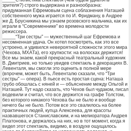
зрителя?) строго выдержана и разнообразна:
придуманная Ефремовым сцена соблазнения Наташей
собственного мужа играется по И. Фридману, в Андрее
же Д. Брусникина мы узнаем розовского мальчика, как их
играли в “Современнике” во времена молодости
режиссера.
_____“Три сестры” — мужественный шаг Ефремова и
несомненная удача. Он хотел посмотреть, как это все
устроено, и удивился невероятной сложности этого мира
(Чехова, МХАТа), его хрупкости: на волосках держится!
Все мы знаем, какой прекрасный театральный художник
В. Дмитриев, но только увидев спектакль в декорациях В.
Левенталя, мы смогли это оценить в полной мере
(впрочем, может быть, Левенталю сказали, что “Три
сестры” — опера). В пьесе есть простая сцена: Наташа
грубо обошлась с няней и — объяснение между Ольгой и
Наташей. Тут надо сказать, что Чехов был чудаком, писал
водевили и считал, что все держится на графе Толстом,
без которого никакого Чехова бы не было и вообще
ничего бы не было. Потом все это свалилось на более
практичных людей, купца Алексеева, для красоты
назвавшегося Станиславским, и на мелиоратора Андрея
Платонова, и держалось на них, но в тот момент, когда я
видел этот спектакль, видимо, в воздухе ощущалось