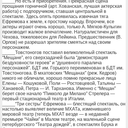
_____Но есть и приобретения. Прекрасная сцена
прощания горничной (арт. Хованская, лучшая актерская
работа) с подпоручиком, ставшая центральной в
спектакле. Здесь опять проявилась извечная тяга
Ефремова к земле, к простому народу. Впрочем, все
актеры играют очень хорошо, только А. Мягков-Кулыгин
производит жалкое впечатление. Натуралистичен для
Чехова, тяжеловесен для Лейкина. Предшественник (В.
Орлов) не разрешал зрителям смеяться над своим
персонажем.
_____Товстоногов поставил великолепный спектакль
“Мещане”, его сверхзадачей была “демонстрация
бездуховности героев” и “душевного паралича
персонажей”. БДТ им. Горького переименован в БДТ им.
Товстоногова. В мхатовских “Мещанах” (реж. Кедров)
никого не обличали, хорошо помню прекрасные лица
Елены — Кошуковой, Поли — Ростовцевой, Татьяны —
Ханаевой, Петра — И. Тарханова. Именно с “Мещан”
берет свое начало “Пикколо ди Милано” Стрелера —
первый стационарный театр в Италии.
_____“Три сестры” Ефремова — блестящий спектакль, он
настолько выявляет величие МХАТа, изменившего
мировой театр (теперь МХАТ везде — в недавней
премьере “Чайки” в Малом театре, на маленькой сцене
петербургского “Театра дождей”, в спектаклях Брука и