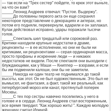
— так если на “Трех сестер” пойдете, то крюк этот выньте,
на что он вам?
_____Леонид Андреев отвечал: “Пустое. Выдержу”.
_____До половины первого акта он еще сохранял
некоторое представление о декорациях и актерах, но
потом его подняли, перевернули, вдарили и он заплакал.
Кулак действовал исправно, удары поражали тысячи
голов.
_____Спектакль шел тридцатый или сороковой раз.
Критики находили крупные недостатки в драме,
рецензенты — в ее исполнении, но они не были ни
критиками, ни рецензентами — серая ординарная масса,
просто профаны и искренние люди — и никаких
недостатков не видели. После спектакля они выходили с
блуждающими, как у Маши — Книппер — взорами, и если
бы им подменили калоши, они бы не заметили.
_____Никогда ни один театр не поднимался до такой
высоты, как этот. Он не был художественным. Это был не
вымысел, не фантазия, а факт, такой же реальный, как
петербургский мороз или канат, протянутый поперек
Москвы.
_____С тех пор сестры навечно поселились у него в
голове и в сердце. Леонид Андреев стал восторженным,
все время твердил: “Как хорошо жить! ”. Каждую молодую
женщину считал Ириной.