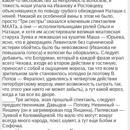
какое-то беспокойство за непрочность волосков, и
тяжесть ноши упала на Иванову и Ростовцеву,
объяснявшихся по поводу грубого обхождения Наташи с
няней. Никакой их особенной вины в этом не было,
просто “Три сестры” оказался ключевым спектаклем
МХАТа, а они — исполнительницами ролей Ольги и
Наташи, и хотя им ассистировали великая мхатовская
старуха Зуева и лежавшая на кушетке Маша — Юрьева,
ясно, что в декорациях Левенталя без сценической
истерии обойтись было бы невозможно (Иванова не
повышала голоса) и волоски бы оборвались. Следует
добавить, что Болдуман, который в каждой фразе играл
всего Чехова, входя во втором действии в гостиную,
приносил с собой и ощущение мороза, так что всем в
зрительном зале становилось холодно (и поэтому В.
Попов — Ферапонт, удивляясь в четвертом действии
петербургскому морозу, имел возможность сыграть так,
что этого уже никто не может забыть), а тут какой мороз,
когда и так все во дворе.
_____Три актера, зная прошлый спектакль, следуют
предшественникам. Давыдов — Попову, Невинный —
Яншину (он и загримирован под Яншина), Пилявская —
Зуевой и Коломийцевой. Но мало что могут: вокруг
всегда много народа, поют, шумят, а тут еще Бобик и
Софочка.