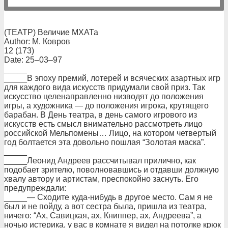
(ТЕАТР) Величие МХАТа
Author: М. Ковров
12 (173)
Date: 25–03–97
_____
_____В эпоху премий, лотерей и всяческих азартных игр
для каждого вида искусств придумали свой приз. Так
искусство целенаправленно низводят до положения
игры, а художника — до положения игрока, крутящего
барабан. В День театра, в день самого игрового из
искусств есть смысл внимательно рассмотреть лицо
российской Мельпомены… Лицо, на котором четвертый
год болтается эта довольно пошлая “Золотая маска”.
_____
_____Леонид Андреев рассчитывал прилично, как
подобает зрителю, поволновавшись и отдавши должную
хвалу автору и артистам, преспокойно заснуть. Его
предупреждали:
_____— Сходите куда-нибудь в другое место. Сам я не
был и не пойду, а вот сестра была, пришла из театра,
ничего: “Ах, Савицкая, ах, Книппер, ах, Андреева”, а
ночью истерика, у вас в комнате я видел на потолке крюк