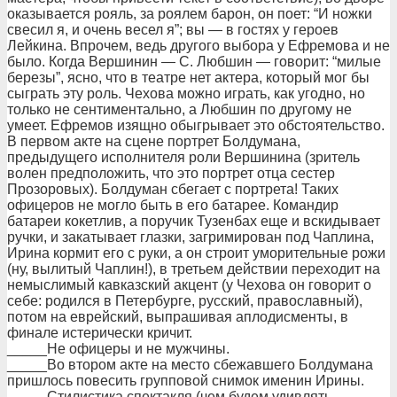
оказывается рояль, за роялем барон, он поет: “И ножки
свесил я, и очень весел я”; вы — в гостях у героев
Лейкина. Впрочем, ведь другого выбора у Ефремова и не
было. Когда Вершинин — С. Любшин — говорит: “милые
березы”, ясно, что в театре нет актера, который мог бы
сыграть эту роль. Чехова можно играть, как угодно, но
только не сентиментально, а Любшин по другому не
умеет. Ефремов изящно обыгрывает это обстоятельство.
В первом акте на сцене портрет Болдумана,
предыдущего исполнителя роли Вершинина (зритель
волен предположить, что это портрет отца сестер
Прозоровых). Болдуман сбегает с портрета! Таких
офицеров не могло быть в его батарее. Командир
батареи кокетлив, а поручик Тузенбах еще и вскидывает
ручки, и закатывает глазки, загримирован под Чаплина,
Ирина кормит его с руки, а он строит уморительные рожи
(ну, вылитый Чаплин!), в третьем действии переходит на
немыслимый кавказский акцент (у Чехова он говорит о
себе: родился в Петербурге, русский, православный),
потом на еврейский, выпрашивая аплодисменты, в
финале истерически кричит.
_____Не офицеры и не мужчины.
_____Во втором акте на место сбежавшего Болдумана
пришлось повесить групповой снимок именин Ирины.
_____Стилистика спектакля (чем будем удивлять