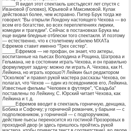
_____Я видел этот спектакль шестьдесят лет спустя с
Ивановой (Головко), Юрьевой и Максимовой. Кулак
действовал более, чем исправно. Питер Брук тогда же
говорил: “Вы открыли Лондону настоящего Чехова — во
всем его богатстве, во всех переплетениях лирики,
комедии и трагедии”. Сейчас в постановках Брука мы
еще видим бледные отблески того спектакля. И поэтому
— естественно, что к столетнему юбилею МХАТа
Ефремов ставит именно “Трех сестер”.
_____Ефремов — не профан, он знает, что актеры,
воспитанные на пьесах Володина и Рощина, Шатрова и
Гельмана, не в состоянии играть Чехова, и он правильно
формулирует задачу: можно ли играть А. Чехова, как Н.
Лейкина, но играть хорошо?! Лейкин был редактором
“Осколков” и правил рукой мастера рассказы Чехова, он
полагал, что Чехов — один из псевдонимов его, Лейкина.
Известные фильмы “Человек в футляре”, “Свадьба”
поставлены по Лейкину, С. Юрский читает Чехова, как
Лейкина и т. д.
_____Ефремов вводит в спектакль горничную, денщика,
Бобика и Софочку; у горничной романчик, у барыни — с
подполковником, у горничной — с подпоручиком,
действие пьесы переносится из гостиной Прозоровых в
проходной двор (и здесь пришлось пройтись рукой
мастера, чтобы привести текст в соответствие), во дворе