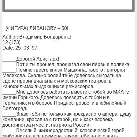
(ФИГУРА) ЛИВАНОВУ – 50!
Author: Владимир Бондаренко
12 (173)
Date: 25–03–97
_____
_____Дорогой Аристарх!
_____Вот и ты прошел, прошагал свои первые полвека.
_____Помню твоего князя Мышкина, твоего Григория
Мелехова. Сколько ролей тебе довелось сыграть на
сцене провинциальных и московских театров, в
кинофильмах выдающихся режиссеров.
_____Мне довелось работать вместе с тобой во МХАТе
имени Горького. Довелось поездить с тобой и в
Германию, и в боевое Приднестровье, и в юбилейный
Волгоград.
_____Знаю тебя не только как прекрасного актера, душу
компании, красавца с гитарой, но и как человека
достоинства и чести, патриота России.
_____Веселый, жизнерадостный, классический герой-
любовник на все времена, зачем тебе надо ездить