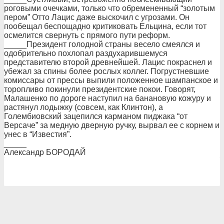
роговыми очечками, только что обремененный “золотым
пером” Отто Лацис даже выскочил с угрозами. Он
пообещал беспощадно критиковать Ельцина, если тот
осмелится свернуть с прямого пути реформ.
_____Президент голодной страны весело смеялся и
одобрительно похлопал раздухарившемуся
представителю второй древнейшей. Лацис покраснел и
убежал за спины более рослых коллег. Погрустневшие
комиссары от прессы выпили положенное шампанское и
торопливо покинули президентские покои. Говорят,
Малашенко по дороге наступил на банановую кожуру и
растянул лодыжку (совсем, как Клинтон), а
Голембиовский зацепился карманом пиджака “от
Версаче” за медную дверную ручку, вырвал ее с корнем и
унес в “Известия”.
_____
Александр БОРОДАЙ