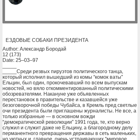
ЕЗДОВЫЕ СОБАКИ ПРЕЗИДЕНТА
Author: Александр Бородай
12 (173)
Date: 25–03–97
_____
_____Среди резвых пируэтов политического танца,
который исполнил вышедший из комы “комок ваты”
Ельцин, был один, прокочевавший по всем выпускам
новостей, но вяло откомментированный политическими
обозревателями. Накануне уже объявленных
перестановок в правительстве и казавшейся уже
безоговорочной победы Чубайса, в Кремль пред светлые
очи президента были приглашены журналисты. Не все, а
только избранные — в основном вожди
“демократической революции” 1991 года, те, кто верно
служил и служит даже не Ельцину, а благородному делу
перманентного превращения державы в сеть маленьких,
но уютных и, главное, очень устраивающих “мировое