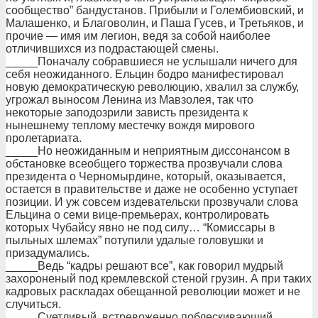
сообщество” бандустанов. Прибыли и Голембиовский, и
Малашенко, и Благоволин, и Паша Гусев, и Третьяков, и
прочие — имя им легион, ведя за собой наиболее
отличившихся из подрастающей смены.
_____Поначалу собравшиеся не услышали ничего для
себя неожиданного. Ельцин бодро манифестировал
новую демократическую революцию, хвалил за службу,
угрожал выносом Ленина из Мавзолея, так что
некоторые заподозрили зависть президента к
нынешнему теплому местечку вождя мирового
пролетариата.
_____Но неожиданным и неприятным диссонансом в
обстановке всеобщего торжества прозвучали слова
президента о Черномырдине, который, оказывается,
остается в правительстве и даже не особенно уступает
позиции. И уж совсем издевательски прозвучали слова
Ельцина о семи вице-премьерах, контролировать
которых Чубайсу явно не под силу… “Комиссары в
пыльных шлемах” потупили удалые головушки и
призадумались.
_____Ведь “кадры решают все”, как говорил мудрый
захороненый под кремлевской стеной грузин. А при таких
кадровых раскладах обещанной революции может и не
случиться.
_____Суетливый, встревоженно поблескивающий