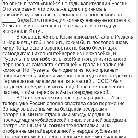
по описи в затянувшейся на годы капитуляции России.
Это все равно, что столь же долго принимать
олимпийскую медаль за сломавшего ногу чемпиона.
_____Когда Билл повредил коленку накануне встречи в
Хельсинки и оказался в кресле-каталке, все вдруг
вспомнили Ялту…
_____В феврале 45-го в Крым прибыли Сталин, Рузвельт
и Черчилль, чтобы решить, каким быть послевоенному
миру. Тогда еще в аэропортах не было блестящих
самодвигающихся контейнеров из нержавейки, и
Рузвельт не мог избежать, как Клинтон, унизительного
переноса из самолета к стоящей у трапа инвалидной
коляске. Но Рузвельт был одним из полноправных
победителей в войне и именно он предложил разделить
Германию как минимум на пять частей… СССР был
разделен победителями на еще большее количество
частей, чтобы перестать быть сверхдержавой.
_____В Ялте решался вопрос о репарациях… И вот
теперь уже Россия сполна оплатила свое поражение
Западу вывезенными за бесценок ресурсами,
разоренными или отданными международным
проходимцам чубайсовской приватизацией заводами,
разграбленными высокими технологиями ВПК,
отобранными гайдаровщиной у народа рублевыми
сбережениями и переброшенными уже миллиардами