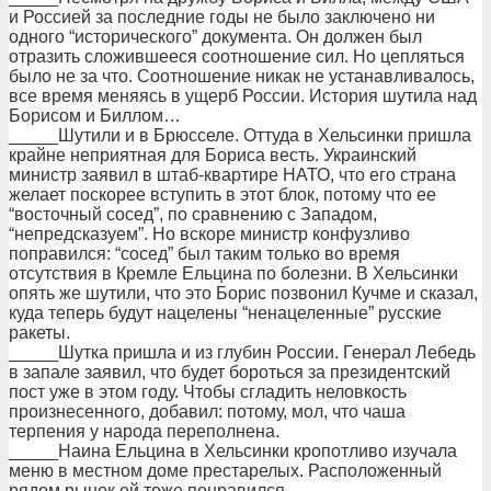
и Россией за последние годы не было заключено ни
одного “исторического” документа. Он должен был
отразить сложившееся соотношение сил. Но цепляться
было не за что. Соотношение никак не устанавливалось,
все время меняясь в ущерб России. История шутила над
Борисом и Биллом…
_____Шутили и в Брюсселе. Оттуда в Хельсинки пришла
крайне неприятная для Бориса весть. Украинский
министр заявил в штаб-квартире НАТО, что его страна
желает поскорее вступить в этот блок, потому что ее
“восточный сосед”, по сравнению с Западом,
“непредсказуем”. Но вскоре министр конфузливо
поправился: “сосед” был таким только во время
отсутствия в Кремле Ельцина по болезни. В Хельсинки
опять же шутили, что это Борис позвонил Кучме и сказал,
куда теперь будут нацелены “ненацеленные” русские
ракеты.
_____Шутка пришла и из глубин России. Генерал Лебедь
в запале заявил, что будет бороться за президентский
пост уже в этом году. Чтобы сгладить неловкость
произнесенного, добавил: потому, мол, что чаша
терпения у народа переполнена.
_____Наина Ельцина в Хельсинки кропотливо изучала
меню в местном доме престарелых. Расположенный
рядом рынок ей тоже понравился…