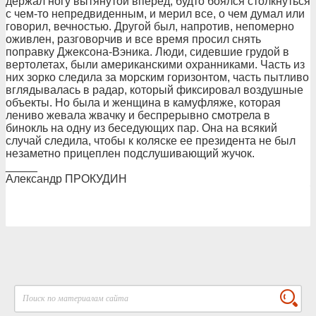
держал ногу вытянутой вперед, будто боялся столкнуться
с чем-то непредвиденным, и мерил все, о чем думал или
говорил, вечностью. Другой был, напротив, непомерно
оживлен, разговорчив и все время просил снять
поправку Джексона-Вэника. Люди, сидевшие грудой в
вертолетах, были американскими охранниками. Часть из
них зорко следила за морским горизонтом, часть пытливо
вглядывалась в радар, который фиксировал воздушные
объекты. Но была и женщина в камуфляже, которая
лениво жевала жвачку и беспрерывно смотрела в
бинокль на одну из беседующих пар. Она на всякий
случай следила, чтобы к коляске ее президента не был
незаметно прицеплен подслушивающий жучок.
_____
Александр ПРОКУДИН