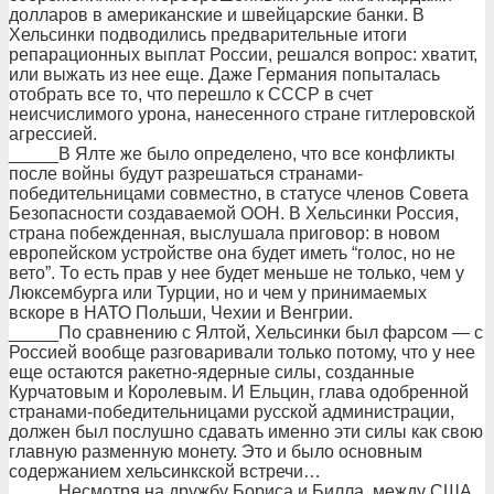
долларов в американские и швейцарские банки. В
Хельсинки подводились предварительные итоги
репарационных выплат России, решался вопрос: хватит,
или выжать из нее еще. Даже Германия попыталась
отобрать все то, что перешло к СССР в счет
неисчислимого урона, нанесенного стране гитлеровской
агрессией.
_____В Ялте же было определено, что все конфликты
после войны будут разрешаться странами-
победительницами совместно, в статусе членов Совета
Безопасности создаваемой ООН. В Хельсинки Россия,
страна побежденная, выслушала приговор: в новом
европейском устройстве она будет иметь “голос, но не
вето”. То есть прав у нее будет меньше не только, чем у
Люксембурга или Турции, но и чем у принимаемых
вскоре в НАТО Польши, Чехии и Венгрии.
_____По сравнению с Ялтой, Хельсинки был фарсом — с
Россией вообще разговаривали только потому, что у нее
еще остаются ракетно-ядерные силы, созданные
Курчатовым и Королевым. И Ельцин, глава одобренной
странами-победительницами русской администрации,
должен был послушно сдавать именно эти силы как свою
главную разменную монету. Это и было основным
содержанием хельсинкской встречи…
_____Несмотря на дружбу Бориса и Билла, между США