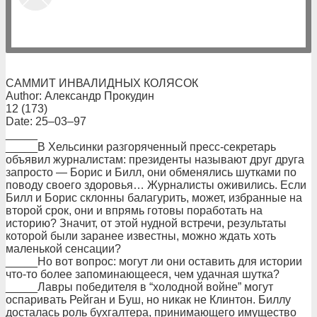
САММИТ ИНВАЛИДНЫХ КОЛЯСОК
Author: Александр Прокудин
12 (173)
Date: 25–03–97
_____
_____В Хельсинки разгоряченный пресс-секретарь
объявил журналистам: президенты называют друг друга
запросто — Борис и Билл, они обменялись шутками по
поводу своего здоровья… Журналисты оживились. Если
Билл и Борис склонны балагурить, может, избранные на
второй срок, они и впрямь готовы поработать на
историю? Значит, от этой нудной встречи, результаты
которой были заранее известны, можно ждать хоть
маленькой сенсации?
_____Но вот вопрос: могут ли они оставить для истории
что-то более запоминающееся, чем удачная шутка?
_____Лавры победителя в “холодной войне” могут
оспаривать Рейган и Буш, но никак не Клинтон. Биллу
досталась роль бухгалтера, принимающего имущество