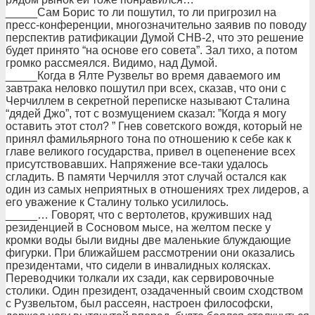
_____Сам Борис то ли пошутил, то ли пригрозил на
пресс-конференции, многозначительно заявив по поводу
перспектив ратификации Думой СНВ-2, что это решение
будет принято “на основе его совета”. Зал тихо, а потом
громко рассмеялся. Видимо, над Думой.
_____Когда в Ялте Рузвельт во время даваемого им
завтрака неловко пошутил при всех, сказав, что они с
Черчиллем в секретной переписке называют Сталина
“дядей Джо”, тот с возмущением сказал: ”Когда я могу
оставить этот стол? ” Гнев советского вождя, который не
принял фамильярного тона по отношению к себе как к
главе великого государства, привел в оцепенение всех
присутствовавших. Напряжение все-таки удалось
сгладить. В памяти Черчилля этот случай остался как
один из самых неприятных в отношениях трех лидеров, а
его уважение к Сталину только усилилось.
_____… Говорят, что с вертолетов, круживших над
резиденцией в Сосновом мысе, на желтом песке у
кромки воды были видны две маленькие блуждающие
фигурки. При ближайшем рассмотрении они оказались
президентами, что сидели в инвалидных колясках.
Переводчики толкали их сзади, как сервировочные
столики. Один президент, озадаченный своим сходством
с Рузвельтом, был рассеян, настроен философски,