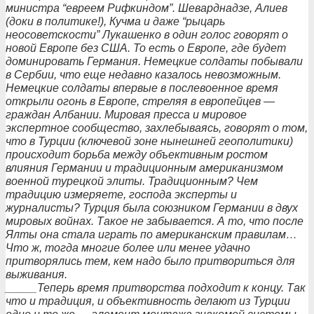
министра “евреем Рифкиндом”. Шеварднадзе, Алиев
(доки в политике!), Кучма и даже “рыцарь
неосоветскости” Лукашенко в один голос говорят о
новой Европе без США. То есть о Европе, где будет
доминировать Германия. Немецкие солдаты побывали
в Сербии, что еще недавно казалось невозможным.
Немецкие солдаты впервые в послевоенное время
открыли огонь в Европе, стреляя в европейцев —
граждан Албании. Мировая пресса и мировое
экспертное сообщество, захлебываясь, говорят о том,
что в Турции (ключевой зоне нынешней геополитики)
происходит борьба между объективным ростом
влияния Германии и традиционным американизмом
военной турецкой элиты. Традиционным? Чем
традицию измеряете, господа эксперты и
журналисты? Турция была союзником Германии в двух
мировых войнах. Такое не забывается. А то, что после
Ялты она стала играть по американским правилам…
Что ж, тогда многие более или менее удачно
притворялись тем, кем надо было притвориться для
выживания.
_____Теперь время притворства подходит к концу. Так
что и традиция, и объективность делают из Турции