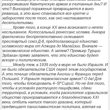
разгромившие Квантунскую армию в считанные дни? И
что? Виноград поражения превращается в вино
реванша, а это вино становится все крепче и
забористее после того, как оно настаивается
десятилетиями.
_____Кроме того, в конце ХХ века возникает и нечто
неслыханное. Колоссальный ренессанс ислама. Анкара
фактически беспрепятственно склеивает
пресловутый союз Д-8, предполагающий единство
исламского мира от Алжира до Малайзии. Вначале —
экономическое единство. А затем? Премьер Турции
Эрбакан прямо заявляет, что это единство будет
вскоре и политическим.
_____Между тем, в 1939 году в мире не было Израиля. И
не было обязательств США перед этим государством.
А это почище обязательств Англии и Франции перед
Польшей. У Израиля первоклассная армия? О да! Для
того, чтобы блокировать 4−5f°Сирий. Но не для того,
чтобы в условиях растущего пацифизма, сдачи
территорий, в условиях, когда расколотое израильское
общество приноравливается к благоденствию XXI
века, отбить натиск такого урагана, который
предвещает панисламистская политика, взятая на