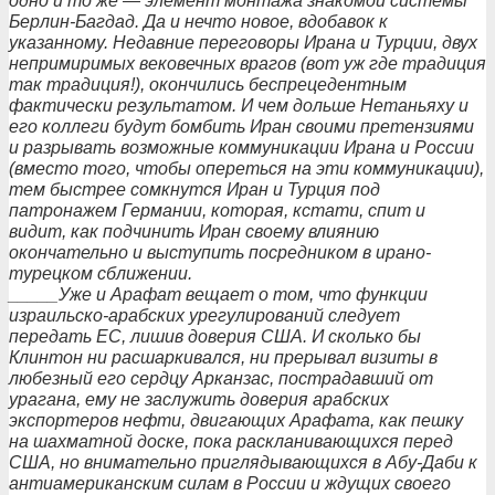
одно и то же — элемент монтажа знакомой системы
Берлин-Багдад. Да и нечто новое, вдобавок к
указанному. Недавние переговоры Ирана и Турции, двух
непримиримых вековечных врагов (вот уж где традиция
так традиция!), окончились беспрецедентным
фактически результатом. И чем дольше Нетаньяху и
его коллеги будут бомбить Иран своими претензиями
и разрывать возможные коммуникации Ирана и России
(вместо того, чтобы опереться на эти коммуникации),
тем быстрее сомкнутся Иран и Турция под
патронажем Германии, которая, кстати, спит и
видит, как подчинить Иран своему влиянию
окончательно и выступить посредником в ирано-
турецком сближении.
_____Уже и Арафат вещает о том, что функции
израильско-арабских урегулирований следует
передать ЕС, лишив доверия США. И сколько бы
Клинтон ни расшаркивался, ни прерывал визиты в
любезный его сердцу Арканзас, пострадавший от
урагана, ему не заслужить доверия арабских
экспортеров нефти, двигающих Арафата, как пешку
на шахматной доске, пока раскланивающихся перед
США, но внимательно приглядывающихся в Абу-Даби к
антиамериканским силам в России и ждущих своего