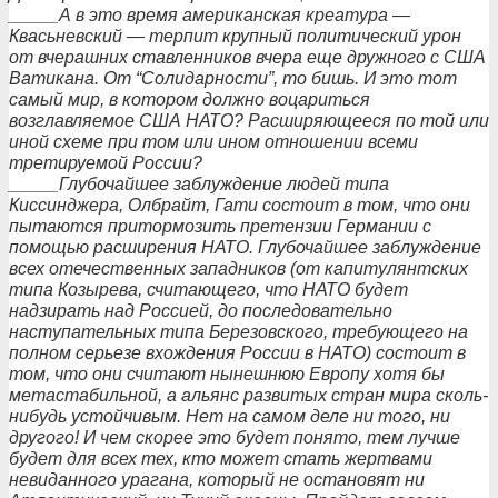
_____А в это время американская креатура —
Квасьневский — терпит крупный политический урон
от вчерашних ставленников вчера еще дружного с США
Ватикана. От “Солидарности”, то бишь. И это тот
самый мир, в котором должно воцариться
возглавляемое США НАТО? Расширяющееся по той или
иной схеме при том или ином отношении всеми
третируемой России?
_____Глубочайшее заблуждение людей типа
Киссинджера, Олбрайт, Гати состоит в том, что они
пытаются притормозить претензии Германии с
помощью расширения НАТО. Глубочайшее заблуждение
всех отечественных западников (от капитулянтских
типа Козырева, считающего, что НАТО будет
надзирать над Россией, до последовательно
наступательных типа Березовского, требующего на
полном серьезе вхождения России в НАТО) состоит в
том, что они считают нынешнюю Европу хотя бы
метастабильной, а альянс развитых стран мира сколь-
нибудь устойчивым. Нет на самом деле ни того, ни
другого! И чем скорее это будет понято, тем лучше
будет для всех тех, кто может стать жертвами
невиданного урагана, который не остановят ни