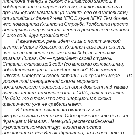
Клинтона теперь в связях с китайской элитой, в
лоббировании интересов Китая, в зависимости его
предвыборной кампании (а значит, его обязательств)
от китайских денег? Чем КПСС хуже КПК? Тем более,
что помощника Клинтона Строуба Тэлботта просто
непрерывно терзают как агента российского влияния!
А это ведь друг президента!
_____Разумеется, речь идет лишь о политической
шутке. Играя в Хельсинки, Клинтон еще раз показал,
что он не является ни агентом КГБ, ни агентом
влияния Китая. Он — президент своей страны.
Страны, считающей себя (со многими основаниями)
победительницей в “холодной войне”. И он умеет
блюсти интересы своей страны. По крайней мере — на
уровне той инерционной схемы мирового
политического процесса, которая довлеет над умами
всех нынешних политиков как в США, так и в России.
Но беда-то в том, что эта инерционная схема
фактически уже не срабатывает.
_____В Германии начинают охотиться за
американскими агентами. Одновременно это делают
Франция и Италия. Немецкий респектабельный
журналист, комментируя визит министра
иностранных дел Великобритании, называет этого