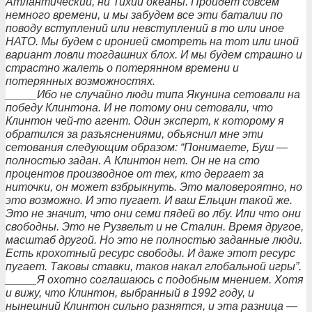
Атлантический, ни Тихий океаны. Пройдет совсем
немного времени, и мы забудем все эти баталии по
поводу вступлений или невступлений в то или иное
НАТО. Мы будем с иронией смотреть на тот или иной
вариант ловли тогдашних блох. И мы будем страшно и
страстно жалеть о потерянном времени и
потерянных возможностях.
_____Ибо не случайно люди типа Якунина сетовали на
победу Клинтона. И не потому они сетовали, что
Клинтон чей-то агент. Один эксперт, к которому я
обратился за разъяснениями, объяснил мне эти
сетования следующим образом: “Понимаете, Буш —
полностью задан. А Клинтон нет. Он не на сто
процентов производное от тех, кто дергает за
ниточки, он может взбрыкнуть. Это маловероятно, но
это возможно. И это пугает. И ваш Ельцин такой же.
Это не значит, что они семи пядей во лбу. Или что они
свободны. Это не Рузвельт и не Сталин. Время другое,
масштаб другой. Но это не полностью заданные люди.
Есть крохотный ресурс свободы. И даже этот ресурс
пугает. Таковы ставки, таков накал глобальной игры”.
_____Я охотно соглашаюсь с подобным мнением. Хотя
и вижу, что Клинтон, выбранный в 1992 году, и
нынешний Клинтон сильно разнятся, и эта разница —