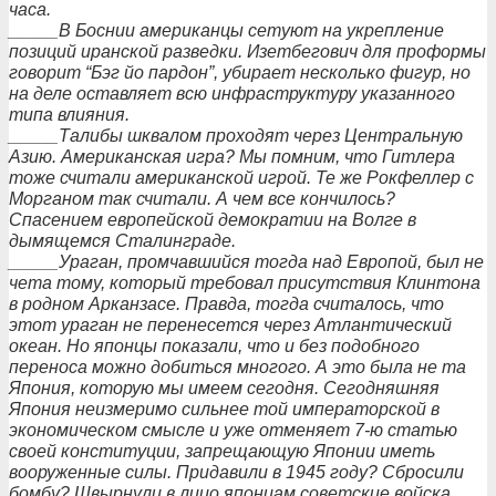
часа.
_____В Боснии американцы сетуют на укрепление
позиций иранской разведки. Изетбегович для проформы
говорит “Бэг йо пардон”, убирает несколько фигур, но
на деле оставляет всю инфраструктуру указанного
типа влияния.
_____Талибы шквалом проходят через Центральную
Азию. Американская игра? Мы помним, что Гитлера
тоже считали американской игрой. Те же Рокфеллер с
Морганом так считали. А чем все кончилось?
Спасением европейской демократии на Волге в
дымящемся Сталинграде.
_____Ураган, промчавшийся тогда над Европой, был не
чета тому, который требовал присутствия Клинтона
в родном Арканзасе. Правда, тогда считалось, что
этот ураган не перенесется через Атлантический
океан. Но японцы показали, что и без подобного
переноса можно добиться многого. А это была не та
Япония, которую мы имеем сегодня. Сегодняшняя
Япония неизмеримо сильнее той императорской в
экономическом смысле и уже отменяет 7-ю статью
своей конституции, запрещающую Японии иметь
вооруженные силы. Придавили в 1945 году? Сбросили
бомбу? Швырнули в лицо японцам советские войска,