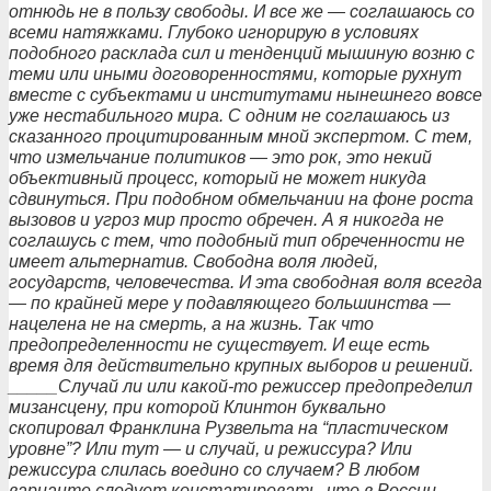
отнюдь не в пользу свободы. И все же — соглашаюсь со
всеми натяжками. Глубоко игнорирую в условиях
подобного расклада сил и тенденций мышиную возню с
теми или иными договоренностями, которые рухнут
вместе с субъектами и институтами нынешнего вовсе
уже нестабильного мира. С одним не соглашаюсь из
сказанного процитированным мной экспертом. С тем,
что измельчание политиков — это рок, это некий
объективный процесс, который не может никуда
сдвинуться. При подобном обмельчании на фоне роста
вызовов и угроз мир просто обречен. А я никогда не
соглашусь с тем, что подобный тип обреченности не
имеет альтернатив. Свободна воля людей,
государств, человечества. И эта свободная воля всегда
— по крайней мере у подавляющего большинства —
нацелена не на смерть, а на жизнь. Так что
предопределенности не существует. И еще есть
время для действительно крупных выборов и решений.
_____Случай ли или какой-то режиссер предопределил
мизансцену, при которой Клинтон буквально
скопировал Франклина Рузвельта на “пластическом
уровне”? Или тут — и случай, и режиссура? Или
режиссура слилась воедино со случаем? В любом
варианте следует констатировать, что в России