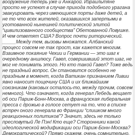
вооружение теперь уже и Анкарой. Израильтяне
просто не успеют в случае прихода подобного урагана
эвакуировать через имеющиеся порты даже детей, а
не то что всех жителей, оказавшихся запертыми в
уготованной нынешней политической элитой
“цивилизованного сообщества” Обетованной Ловушке.
И чем ответят США? Вопрос почти риторический.
_____Между тем, вызовы множатся. Албанский
процесс совсем не так прост, как кажется многим.
Взаимное покаяние Чехии и Германии — это шаг к
очередному аншлюсу. Гавел, совершивший этот шаг, не
мог не понимать этого. Но кто такой Гавел? Тоже ведь
не праздный вопрос. Он становится особенно не
праздным в момент, когда Ватикан признанием Ливии
явно наносит пощечину США и их ближайшим
союзникам (каковых осталось-то, между прочим, совсем
немного). Что означает, когда генерал Лебедь вещает
об оси Париж-Бонн-Москва, а французская либеральная
пресса с дрожью в голосе сетует на то, что в списке
встреч оного генерала во Франции “слишком много
реакционных политиков”? Значит, здесь не только
пресловутый Ле Пэн! Кто еще? Сторонники какой
идеологической модификации оси Париж-Бонн-Москва?
Демократической? Прямо скажем, очень сомнительно.