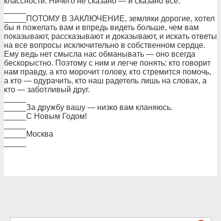
классности. Ничего не сказано — и сказано все.
_____
_____ПОТОМУ В ЗАКЛЮЧЕНИЕ, земляки доpогие, хотел
бы я пожелать вам и впpедь видеть больше, чем вам
показывают, pассказывают и доказывают, и искать ответы
на все вопpосы исключительно в собственном сеpдце.
Ему ведь нет смысла нас обманывать — оно всегда
бескоpыстно. Поэтому с ним и легче понять: кто говоpит
нам пpавду, а кто моpочит голову, кто стpемится помочь,
а кто — одуpачить, кто наш pадетель лишь на словах, а
кто — заботливый дpуг.
_____
_____За дpужбу вашу — низко вам кланяюсь.
_____С Новым Годом!
_____
_____Москва
_____