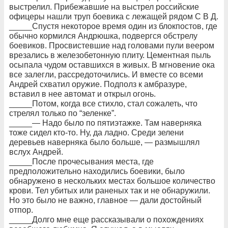
выстрелил. Прибежавшие на выстрел российские
офицеры нашли труп боевика с лежащей рядом С В Д.
_____Спустя некоторое время один из блокпостов, где
обычно кормился Андрюшка, подвергся обстрелу
боевиков. Просвистевшие над головами пули веером
врезались в железобетонную плиту. Цементная пыль
осыпала чудом оставшихся в живых. В мгновение ока
все залегли, рассредоточились. И вместе со всеми
Андрей схватил оружие. Подполз к амбразуре,
вставил в нее автомат и открыл огонь.
_____Потом, когда все стихло, стал сожалеть, что
стрелял только по “зеленке”.
_____— Надо было по пятиэтажке. Там наверняка
тоже сидел кто-то. Ну, да ладно. Среди зелени
деревьев наверняка было больше, — размышлял
вслух Андрей.
_____После прочесывания места, где
предположительно находились боевики, было
обнаружено в нескольких местах большое количество
крови. Тел убитых или раненых так и не обнаружили.
Но это было не важно, главное — дали достойный
отпор.
_____Долго мне еще рассказывали о похождениях