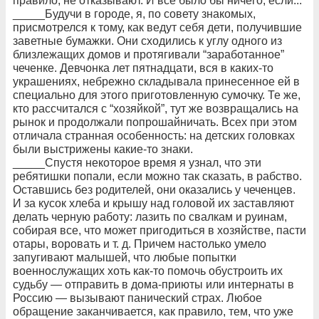
правило, не отказывают. И все было бы ничего, если...
_____Будучи в городе, я, по совету знакомых,
присмотрелся к тому, как ведут себя дети, получившие
заветные бумажки. Они сходились к углу одного из
близлежащих домов и протягивали “заработанное”
чеченке. Девчонка лет пятнадцати, вся в каких-то
украшениях, небрежно складывала принесенное ей в
специально для этого приготовленную сумочку. Те же,
кто рассчитался с “хозяйкой”, тут же возвращались на
рынок и продолжали попрошайничать. Всех при этом
отличала странная особенность: на детских головках
были выстрижены какие-то знаки.
_____Спустя некоторое время я узнал, что эти
ребятишки попали, если можно так сказать, в рабство.
Оставшись без родителей, они оказались у чеченцев.
И за кусок хлеба и крышу над головой их заставляют
делать черную работу: лазить по свалкам и руинам,
собирая все, что может пригодиться в хозяйстве, пасти
отары, воровать и т. д. Причем настолько умело
запугивают малышей, что любые попытки
военнослужащих хоть как-то помочь обустроить их
судьбу — отправить в дома-приюты или интернаты в
Россию — вызывают панический страх. Любое
обращение заканчивается, как правило, тем, что уже