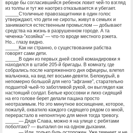
вроде бы согласившийся ребенок ловит чей-то взгляд
из толпы и тут же наотрез отказывается и убегает.
_____Столичные правозащитники в один голос
утверждают, что дети не сироты, живут в семьях и
занимаются естественным промыслом — добывают
средства на жизнь в разрушенном городе. А та
чеченка-”хозяйка” — что-то вроде местного рэкета.
Но... глазу видно.
_____Как ни странно, о существовании рабства
говорят сами дети.
_____В один из первых дней своей командировки я
находился в штабе 205-й бригады. В комнату, где
собрались после напряженного дня офицеры, влетел
мальчонка, на вид лет восьми-девяти. Белокурый, в
непомерно большой для него “афганке”, старательно
подшитой чьей-то заботливой рукой, он выглядел как
настоящий солдат. Белые кроссовки и лихо сидящий
на его голове берет делали пацана просто
неотразимым. Но это минутное восхищение, которое,
пожалуй, охватило каждого сидящего рядом со мной,
перерастало в непонятную для меня тогда тревогу.
_____— Дядя Слава, можно я на улице с ребятами
поболтаю? — выпалил он на одном дыхании.
_____— Иди, только будь осторожен. Уже темнеет, и не