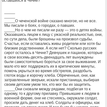
оставшихся в Чечне?
_____
_____
_____О чеченской войне сказано многое, но не все.
Мы писали о боях, о городах, о павших.
_____Но о чем не писали ни разу — это о детях войны.
Оказавшись лицом к лицу с ужасной реальностью, они,
по сути дела, были брошены на произвол судьбы.
Счастье, если оставались живы родители или хотя бы
близкие родственники. А если нет? Сколько русских
сирот осталось в Чечне? Девчушек и пацанов, которые
в свои восемь-десять-двенадцать лет вынуждены
были самостоятельно бороться за свое выживание. И
мало кто мог поддержать их в критические минуты,
помочь укрыться во время обстрелов, раздобыть
глоток воды и корочку хлеба. Обреченные, они, как
затравленные зверьки, искали пристанища, выбирая
своим детским умом тех, кто мог бы их защитить.
_____Они сновали между рядами, подбегая то к
одному, то к другому прилавку. Привыкшие к людям в
военной форме, они не стесняясь, окружали солдат,
просили дать денег на хлеб. Солдаты и офицеры, как