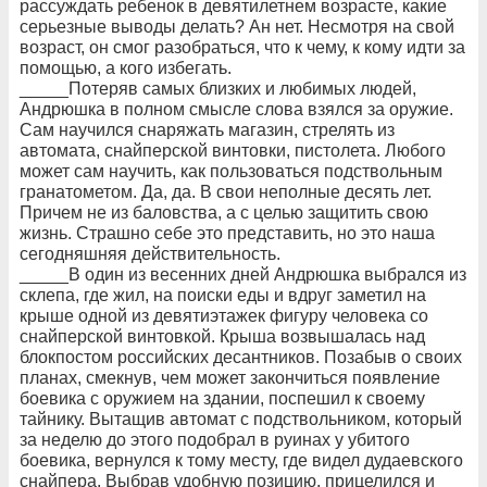
рассуждать ребенок в девятилетнем возрасте, какие
серьезные выводы делать? Ан нет. Несмотря на свой
возраст, он смог разобраться, что к чему, к кому идти за
помощью, а кого избегать.
_____Потеряв самых близких и любимых людей,
Андрюшка в полном смысле слова взялся за оружие.
Сам научился снаряжать магазин, стрелять из
автомата, снайперской винтовки, пистолета. Любого
может сам научить, как пользоваться подствольным
гранатометом. Да, да. В свои неполные десять лет.
Причем не из баловства, а с целью защитить свою
жизнь. Страшно себе это представить, но это наша
сегодняшняя действительность.
_____В один из весенних дней Андрюшка выбрался из
склепа, где жил, на поиски еды и вдруг заметил на
крыше одной из девятиэтажек фигуру человека со
снайперской винтовкой. Крыша возвышалась над
блокпостом российских десантников. Позабыв о своих
планах, смекнув, чем может закончиться появление
боевика с оружием на здании, поспешил к своему
тайнику. Вытащив автомат с подствольником, который
за неделю до этого подобрал в руинах у убитого
боевика, вернулся к тому месту, где видел дудаевского
снайпера. Выбрав удобную позицию, прицелился и