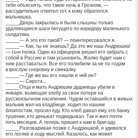
тебе объяснять, что такое ночь в Грозном, —
рассудительно ответил тот, к кому обратился
мальчишка.
_____Дверь закрылась и были слышны только
удаляющиеся шаги бегущего по коридору маленького
солдатика.
_____— А это кто такой? — поинтересовался я.
_____— Как, ты не знаешь? Да это же наш Андрюшка!
— сын полка. Один из офицеров решил его забрать с
собой в Россию и там усыновить. Жалко будет нам с
ним расставаться. Все его полюбили за не по годам
взрослую сноровку и смекалку.
_____— Где же вы его нашли и чей он?
_____— Сирота...
_____Отца и мать Андрюшки дудаевцы убили в
январе, вымещая злобу за свои потери на
русскоязычном населении. Чудом оставшийся в живых
мальчик жил на кладбище, ходил по нашим
блокпостам, просил еду. Кто хлеб давал ему, кто банку
тушенки, кто деньжат подкидывал. Так и жил почти
пять месяцев. А теперь пришел к нам в бригаду.
_____Разговаривая позже с Андрюшкой, я удивился
его логике и ходу мыслей. Казалось, как может