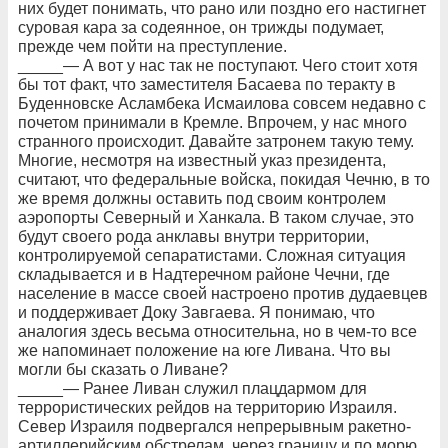
них будет понимать, что рано или поздно его настигнет
суровая кара за содеянное, он трижды подумает,
прежде чем пойти на преступление.
_____— А вот у нас так не поступают. Чего стоит хотя
бы тот факт, что заместителя Басаева по теракту в
Буденновске Асламбека Исмаилова совсем недавно с
почетом принимали в Кремле. Впрочем, у нас много
странного происходит. Давайте затронем такую тему.
Многие, несмотря на известный указ президента,
считают, что федеральные войска, покидая Чечню, в то
же время должны оставить под своим контролем
аэропорты Северный и Ханкала. В таком случае, это
будут своего рода анклавы внутри территории,
контролируемой сепаратистами. Сложная ситуация
складывается и в Надтеречном районе Чечни, где
население в массе своей настроено против дудаевцев
и поддерживает Доку Завгаева. Я понимаю, что
аналогия здесь весьма относительна, но в чем-то все
же напоминает положение на юге Ливана. Что вы
могли бы сказать о Ливане?
_____— Ранее Ливан служил плацдармом для
террористических рейдов на территорию Израиля.
Север Израиля подвергался непрерывным ракетно-
артиллерийским обстрелам, через границу и по морю