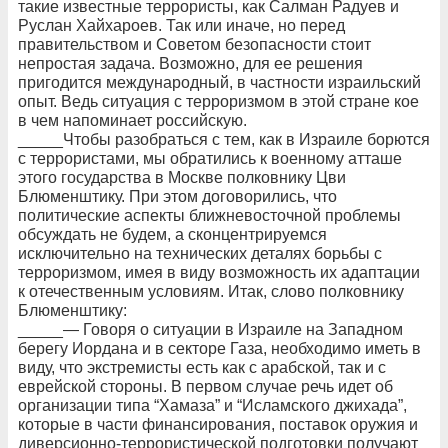
такие известные террористы, как Салман Радуев и
Руслан Хайхароев. Так или иначе, но перед
правительством и Советом безопасности стоит
непростая задача. Возможно, для ее решения
пригодится международный, в частности израильский
опыт. Ведь ситуация с терроризмом в этой стране кое
в чем напоминает российскую.
_____Чтобы разобраться с тем, как в Израиле борются
с террористами, мы обратились к военному атташе
этого государства в Москве полковнику Цви
Блюменштику. При этом договорились, что
политические аспекты ближневосточной проблемы
обсуждать не будем, а сконцентрируемся
исключительно на технических деталях борьбы с
терроризмом, имея в виду возможность их адаптации
к отечественным условиям. Итак, слово полковнику
Блюменштику:
_____— Говоря о ситуации в Израиле на Западном
берегу Иордана и в секторе Газа, необходимо иметь в
виду, что экстремисты есть как с арабской, так и с
еврейской стороны. В первом случае речь идет об
организации типа “Хамаза” и “Исламского джихада”,
которые в части финансирования, поставок оружия и
диверсионно-террористической подготовки получают