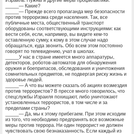
Израиль. Нужны и другие меры профилактики.
_____— Какие?
_____— Прежде всего пропаганда мер безопасности
против терроризма среди населения. Так, все
публичные места, общественный транспорт
оборудованы соответствующими инструкциями: как
вести себя, если, например, вы видите кем-то
оставленную сумку, к кому в этом случае надо
обращаться, куда звонить. Обо всем этом постоянно
говорят по телевидению, учат в школах.
_____У нас в стране имеется много аппаратуры,
детекторов, роботов-автоматов для обнаружения
оружия и боеприпасов, обследования и уничтожения
сомнительных предметов, не подвергая риску жизнь и
здоровье людей.
_____— А что вы можете сказать об акциях возмездия
против террористов? В прессе много говорилось, что
спецслужбы Израиля похищают, либо уничтожают
установленных террористов, в том числе и за
пределами страны?
_____— Да, мы к этому прибегаем. При этом исходим
из того, что необходимо предпринять все возможные
меры против террора. Ни один террорист не должен
чувствовать свою безнаказанность. Если каждый из