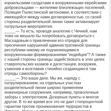
израильскими солдатами и вооруженными еврейскими
добровольцами — жителями близлежащих поселений.
Полиция Палестинской автономии, в соответствии с
имеющейся между нами договоренностью, со своей
стороны разделительной линии также активизирует
патрульные мероприятия.
_____— То есть, проводя аналогию с Чечней, нам
тоже не мешало бы попробовать договориться с
Масхадовым о привлечении его отрядов для
пресечения нарушений административной границы
республики никому не подчиняющимися
вооруженными формированиями “индейцев”? А также
с нашей стороны границы задействовать в этих целях
ставропольских казаков и дагестанцев, вооружив,
узаконив и возглавив стихийно создающиеся там
отряды самообороны?
_____— Это ваше дело. Мы же, наряду с
патрулированием, на отдельных участках
разделительной линии широко применяем
инженерные сооружения, например, проволочные
заборы с электротоком. Дозорные пункты и многое
другое. В то же время все это не дает стопроцентной
гарантии против проникновения террористов в