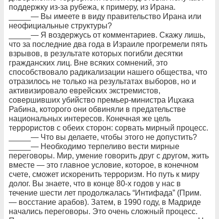
поддержку из-за рубежа, к примеру, из Ирана.
_____— Вы имеете в виду правительство Ирана или
неофициальные структуры?
_____— Я воздержусь от комментариев. Скажу лишь,
что за последние два года в Израиле прогремели пять
взрывов, в результате которых погибли десятки
гражданских лиц. Вне всяких сомнений, это
способствовало радикализации нашего общества, что
отразилось не только на результатах выборов, но и
активизировало еврейских экстремистов,
совершивших убийство премьер-министра Ицхака
Рабина, которого они обвиняли в предательстве
национальных интересов. Конечная же цель
террористов с обеих сторон: сорвать мирный процесс.
_____— Что вы делаете, чтобы этого не допустить?
_____— Необходимо терпеливо вести мирные
переговоры. Мир, умение говорить друг с другом, жить
вместе — это главное условие, которое, в конечном
счете, сможет искоренить терроризм. Но путь к миру
долог. Вы знаете, что в конце 80-х годов у нас в
течение шести лет продолжалась “Интифада” (Прим.
— восстание арабов). Затем, в 1990 году, в Мадриде
начались переговоры. Это очень сложный процесс.