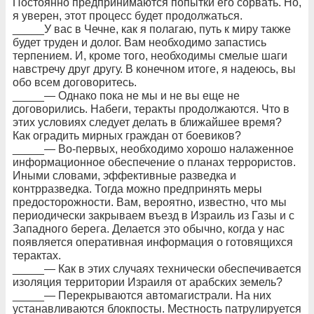
Постоянно предпринимаются попытки его сорвать. Но,
я уверен, этот процесс будет продолжаться.
_____У вас в Чечне, как я полагаю, путь к миру также
будет труден и долог. Вам необходимо запастись
терпением. И, кроме того, необходимы смелые шаги
навстречу друг другу. В конечном итоге, я надеюсь, вы
обо всем договоритесь.
_____— Однако пока не мы и не вы еще не
договорились. Набеги, теракты продолжаются. Что в
этих условиях следует делать в ближайшее время?
Как оградить мирных граждан от боевиков?
_____— Во-первых, необходимо хорошо налаженное
информационное обеспечение о планах террористов.
Иными словами, эффективные разведка и
контрразведка. Тогда можно предпринять меры
предосторожности. Вам, вероятно, известно, что мы
периодически закрываем въезд в Израиль из Газы и с
Западного берега. Делается это обычно, когда у нас
появляется оперативная информация о готовящихся
терактах.
_____— Как в этих случаях технически обеспечивается
изоляция территории Израиля от арабских земель?
_____— Перекрываются автомагистрали. На них
устанавливаются блокпосты. Местность патрулируется