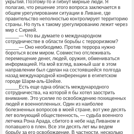
укрытий. Поэтому-то и гибнут мирные люди. Я
полагаю, что решение этого вопроса заключается в
общем урегулировании ситуации в Ливане, где
правительство неполностью контролирует территорию
страны. Но путь к такому урегулированию лежит через
мир с Сирией.
_____— Что вы думаете о международном
сотрудничестве в области борьбы с терроризмом?
_____— Оно необходимо. Против террора нужно
бороться всем миром. Совместно отслеживать
перемещение денег, людей, оружия, обмениваться
информацией. На мой взгляд, важный шаг в этом
направлении был сделан на состоявшейся полгода
назад международной конференции в египетском
городе Шарм-аль-Шейхе.
_____Есть еще одна область международного
сотрудничества, на которой я бы хотел заострить
внимание. Это усилие по освобождению похищенных
людей и военнопленных. Один из наиболее
болезненных вопросов в моей стране, вот уже десять
лет волнующий общественность, — судьба военного
летчика Рона Арада, сбитого в небе над Ливаном и
попавшего в плен. Все эти десять лет мы ведем
борьбу за его освобождение. В частности, несколько