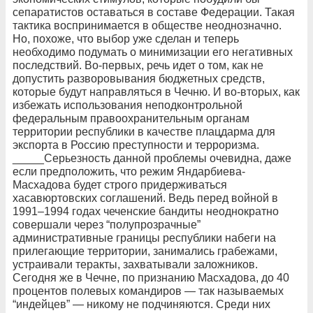
сепаратистов оставаться в составе Федерации. Такая
тактика воспринимается в обществе неоднозначно.
Но, похоже, что выбор уже сделан и теперь
необходимо подумать о минимизации его негативных
последствий. Во-первых, речь идет о том, как не
допустить разворовывания бюджетных средств,
которые будут направляться в Чечню. И во-вторых, как
избежать использования неподконтрольной
федеральным правоохранительным органам
территории республики в качестве плацдарма для
экспорта в Россию преступности и терроризма.
_____Серьезность данной проблемы очевидна, даже
если предположить, что режим Яндарбиева-
Масхадова будет строго придерживаться
хасавюртовских соглашений. Ведь перед войной в
1991–1994 годах чеченские бандиты неоднократно
совершали через “полупрозрачные”
административные границы республики набеги на
прилегающие территории, занимались грабежами,
устраивали теракты, захватывали заложников.
Сегодня же в Чечне, по признанию Масхадова, до 40
процентов полевых командиров — так называемых
“индейцев” — никому не подчиняются. Среди них